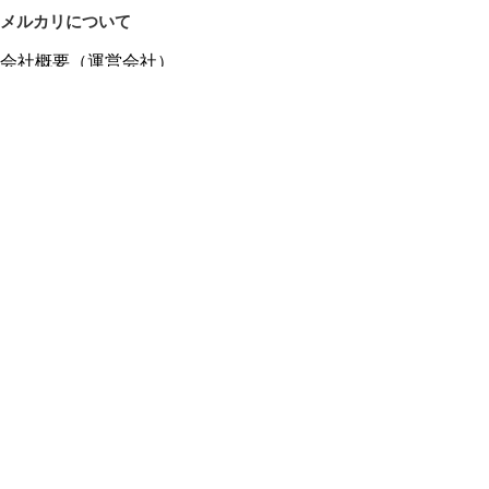
メルカリについて
会社概要（運営会社）
採用情報
プレスリリース
公式ブログ
プレスキット
メルカリUS
メルカリShops
m department（エムデパ）
ヘルプ
ヘルプセンター（ガイド・お問い合わせ）
メルカリShopsでショップを開設する
メルカリShops ショップ管理画面にログイン
メルカリShops出店者向けガイド
お問い合わせ一覧
フリーワードから商品をさがす
プライバシーと利用規約
メルカリ利用規約
メルカリShops利用規約