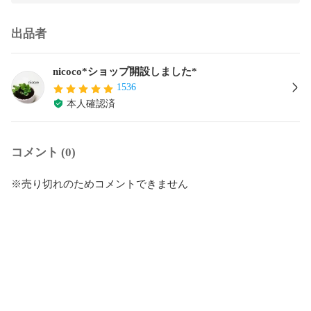
出品者
nicoco*ショップ開設しました*
1536
本人確認済
コメント (0)
※売り切れのためコメントできません