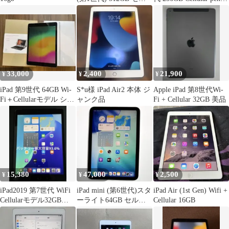
ラー
付
33,000
2,400
21,900
¥
¥
¥
iPad 第9世代 64GB Wi-
S*u様 iPad Air2 本体 ジ
Apple iPad 第8世代Wi-
Fi＋Cellularモデル シル
ャンク品
Fi + Cellular 32GB 美品
バー ＋他
15,380
47,000
2,500
¥
¥
¥
iPad2019 第7世代 WiFi
iPad mini (第6世代)スタ
iPad Air (1st Gen) Wifi +
Cellularモデル32GB
ーライト64GB セルラ
Cellular 16GB
Y011
ー バッテリー97%