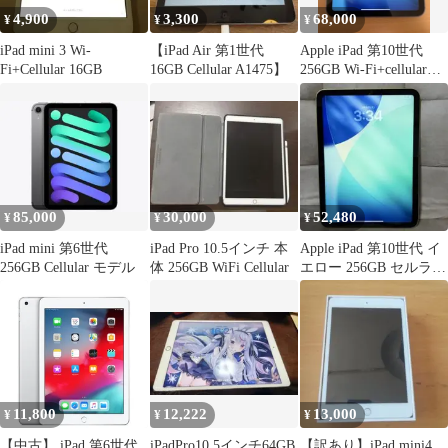
4,900
3,300
68,000
¥
¥
¥
iPad mini 3 Wi-
【iPad Air 第1世代
Apple iPad 第10世代
Fi+Cellular 16GB
16GB Cellular A1475】
256GB Wi-Fi+cellularモ
デル
85,000
30,000
52,480
¥
¥
¥
iPad mini 第6世代
iPad Pro 10.5インチ 本
Apple iPad 第10世代 イ
256GB Cellular モデル
体 256GB WiFi Cellular
エロー 256GB セルラー
モデル
11,800
12,222
13,000
¥
¥
¥
【中古】 iPad 第6世代
iPadPro10.5インチ64GB
【訳あり】iPad mini4