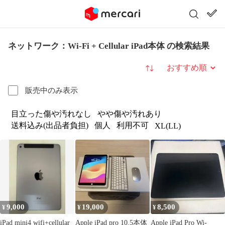
ネットワーク：Wi-Fi + Cellular iPad本体 の検索結果
並び替え
販売中のみ表示
目立った傷や汚れなし
やや傷や汚れあり
送料込み(出品者負担)
個人
利用不可
XL(LL)
9,000
19,000
8,500
¥
¥
¥
iPad mini4 wifi+cellular
Apple iPad pro 10.5本体
Apple iPad Pro Wi-