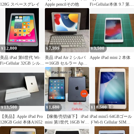
128G スペースグレイ
Apple pencilその他
Fi+Cellular本体 9.7 第1
世代
12,800
7,999
3,500
¥
¥
¥
美品 iPad 第6世代 Wi-
美品 iPad Air 2 シルバ
Apple iPad mini 2 本体
Fi+Cellular 32GB シルバ
ー16GB セルラー Apple
ーNo3
キーボード付き
13,500
1,680
18,500
¥
¥
¥
【美品】Apple iPad Pro
【稼働/売切値下】 iPad
iPad mini5 64GBゴール
128GB Gold 本体A1652
mini 第1世代 16GB Wi-
ドWi-fi Cellular SIMフ
Fi セルラー
リー