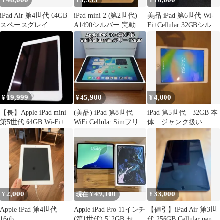
48,000
3,999
10,800
¥
¥
¥
iPad Air 第4世代 64GB
iPad mini 2 (第2世代)
美品 iPad 第6世代 Wi-
スペースグレイ
A1490シルバー 完動品
Fi+Cellular 32GBシルバ
①
ー No2
19,999
45,900
4,000
¥
¥
¥
【長】Apple iPad mini
(美品) iPad 第8世代
iPad 第5世代 32GB 本
第5世代 64GB Wi-Fi+セ
WiFi Cellular Simフリー
体 ジャンク扱い
ルラーモデル 判定〇
128GB
MUX623J/A iPadOS18.2
初期化済み 起動確認
【1761KM】H02
2,000
49,100
33,000
¥
現在 ¥
¥
Apple iPad 第4世代
Apple iPad Pro 11インチ
【値引】iPad Air 第3世
16gb
(第1世代) 512GB セル
代 256GB Cellular pencil