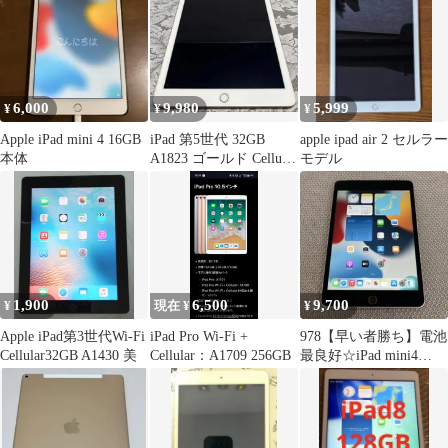
6,000
9,980
5,999
¥
¥
¥
Apple iPad mini 4 16GB
iPad 第5世代 32GB
apple ipad air 2 セルラー
本体
A1823 ゴールド Cellular
モデル
初期化済み
1,900
6,500
9,700
¥
現在 ¥
¥
Apple iPad第3世代Wi-Fi
iPad Pro Wi-Fi +
978【早い者勝ち】電池
Cellular32GB A1430 美
Cellular：A1709 256GB
最良好☆iPad mini4
128GB ソフトバンク☆