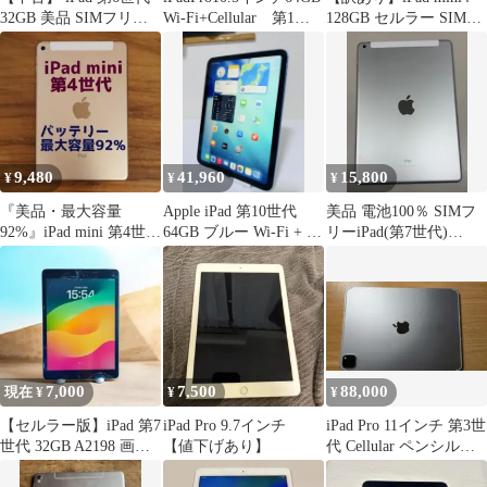
32GB 美品 SIMフリー
Wi-Fi+Cellular 第1世
128GB セルラー SIMフ
Wi-Fi+Cellular シルバー
代
リー 箱付
A1954 9.7インチ 2018年
iPad6 本体 タブレット
アイパッド アップル
apple【送料無料】
ipd6mtm1258
9,480
41,960
15,800
¥
¥
¥
『美品・最大容量
Apple iPad 第10世代
美品 電池100％ SIMフ
92%』iPad mini 第4世代
64GB ブルー Wi-Fi + セ
リーiPad(第7世代)
32G『シムフリー』148
ルラー
32GB シルバー
7,000
7,500
88,000
現在 ¥
¥
¥
【セルラー版】iPad 第7
iPad Pro 9.7インチ
iPad Pro 11インチ 第3世
世代 32GB A2198 画面
【値下げあり】
代 Cellular ペンシルセ
割れ有 ケース付
ット