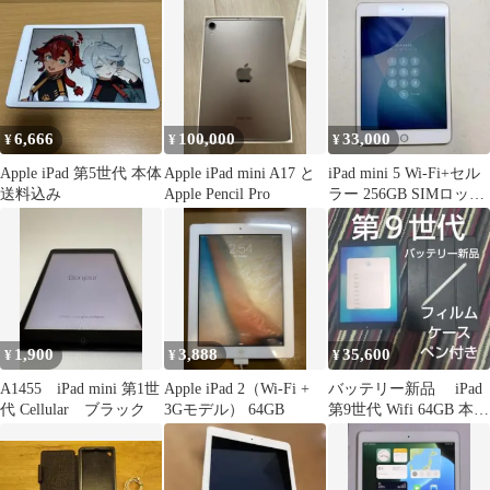
6,666
100,000
33,000
¥
¥
¥
Apple iPad 第5世代 本体
Apple iPad mini A17 と
iPad mini 5 Wi-Fi+セル
送料込み
Apple Pencil Pro
ラー 256GB SIMロック
未解除
1,900
3,888
35,600
¥
¥
¥
A1455 iPad mini 第1世
Apple iPad 2（Wi-Fi +
バッテリー新品 iPad
代 Cellular ブラック
3Gモデル） 64GB
第9世代 Wifi 64GB 本体
ペン、ケース付き