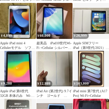
モデル
ー
プ SIMフリー
4,899
60,000
26,999
¥
¥
¥
Apple iPad mini 4
超美品 iPad10世代Wi-
Apple SIMフリー
Cellulerモデル ソフト
Fi +Cellular シルバー本
iPad（第9世代/2021）
バンク5.0
体 64GB
64GB シルバー
9,280
12,999
103,000
¥
¥
¥
Apple iPad 第6世代
iPad Air (第2世代) 9.7イ
iPad mini 第7世代 (A17
32GB 本体のみ Wi-Fi
ンチ ゴールド
Pro) Wi-Fi+Cellular
セルラー
16GB セルラーモデル