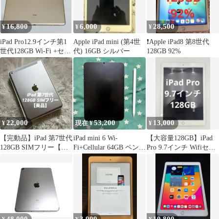
16,800
6,000
28,500
¥
¥
¥
iPad Pro12.9インチ第1
Apple iPad mini (第4世
❗️Apple iPad8 第8世代
世代128GB Wi-Fi +セル
代) 16GB シルバー
128GB 92%
ラーモデル
22,000
53,200
13,000
¥
現在 ¥
¥
【完動品】iPad 第7世代
iPad mini 6 Wi-
【大容量128GB】iPad
128GB SIMフリー【す
Fi+Cellular 64GB ペン・
Pro 9.7インチ Wifiセル
ぐ発送】
ケース付き
ラー ドコモ 〇