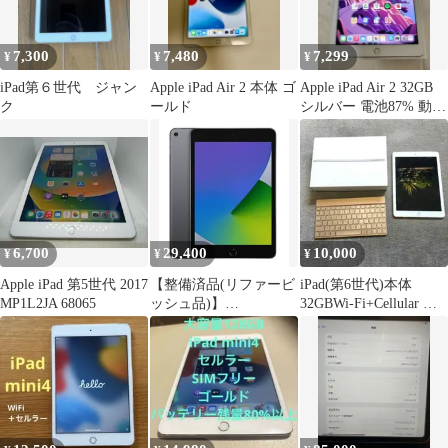
7,300
7,480
7,299
¥
¥
¥
iPad第６世代 ジャン
Apple iPad Air 2 本体 ゴ
Apple iPad Air 2 32GB
ク
ールド
シルバー 電池87% 動作
確認済
6,700
29,400
10,000
¥
¥
¥
Apple iPad 第5世代 2017
【整備済品(リファービ
iPad(第6世代)本体
MP1L2JA 68065
ッシュ品)】
32GBWi-Fi+Cellular シ
iPadmini(第5世
ルバー
代)cellular スペースグ
レイ 64GB