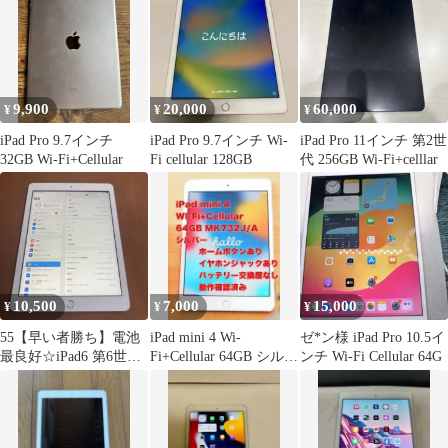
9,900
20,000
60,000
¥
¥
¥
iPad Pro 9.7インチ
iPad Pro 9.7インチ Wi-
iPad Pro 11インチ 第2世
32GB Wi-Fi+Cellular
Fi cellular 128GB
代 256GB Wi-Fi+celllar
10,500
7,000
15,000
¥
¥
¥
55【早い者勝ち】電池
iPad mini 4 Wi-
ゼ*ン様 iPad Pro 10.5イ
最良好☆iPad6 第6世代
Fi+Cellular 64GB シルバ
ンチ Wi-Fi Cellular 64G
32GB SIMフリー☆
ー