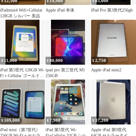
12,500
14,980
85,000
¥
¥
¥
iPadmini4 Wifi+Cellular
Apple iPad 本体
iPad Pro 第3世代256gb
128GB シルバー 美品
11,000
80,000
2,750
¥
¥
¥
iPad 第5世代 128GB Wi-
ipad pro 第三世代 M1
Apple iPad mini2
Fi＋Cellular ゴールド
256GB
箱あり
109,000
7,900
37,200
¥
¥
¥
iPad mini（第7世代）
iPad 第5世代 Wi-
Apple iPad 第9世代
256GB Wi-Fi＋セルラー
Fi+Cellular 32GB シルバ
64GB セルラータイ