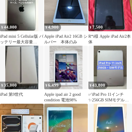
44,000
4,900
7,500
¥
¥
¥
iPad mini 5 Cellular版 バ
Apple iPad Air2 16GB シ
R*i様 Apple iPad Air2本
ッテリー最大容量
ルバー 本体のみ
体
100%!!!
35,000
6,499
43,800
¥
¥
¥
iPad 第9世代
Apple ipad air 2 good
✅iPad Pro 11インチ
condition 電池98%
✨256GB SIMモデル
MU172J/A ❣️