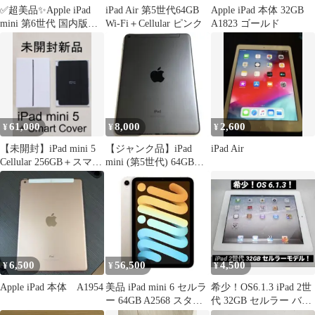
✅超美品✨Apple iPad
iPad Air 第5世代64GB
Apple iPad 本体 32GB
mini 第6世代 国内版
Wi-Fi＋Cellular ピンク
A1823 ゴールド
SIMフリー
61,000
8,000
2,600
¥
¥
¥
【未開封】iPad mini 5
【ジャンク品】iPad
iPad Air
Cellular 256GB＋スマー
mini (第5世代) 64GB｜
トカバー
au版SIMフリー
6,500
56,500
4,500
¥
¥
¥
Apple iPad 本体 A1954
美品 iPad mini 6 セルラ
希少！OS6.1.3 iPad 2世
ー 64GB A2568 スター
代 32GB セルラー バッ
ライト
テリー良好！