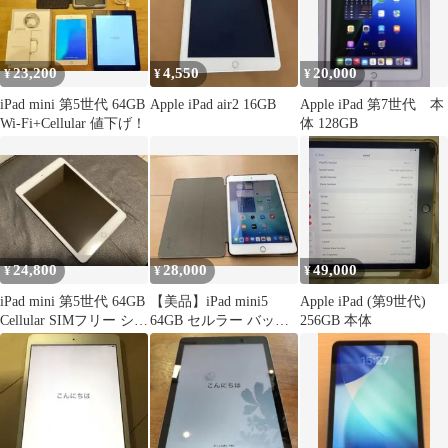
23,200
4,550
20,000
¥
¥
¥
iPad mini 第5世代 64GB
Apple iPad air2 16GB
Apple iPad 第7世代 本
Wi-Fi+Cellular 値下げ！
体 128GB
24,800
28,000
49,000
¥
¥
¥
iPad mini 第5世代 64GB
【美品】iPad mini5
Apple iPad (第9世代)
Cellular SIMフリー シル
64GB セルラー バッテ
256GB 本体
バー
リー89%