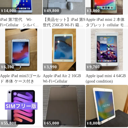
14,000
49,800
3,000
¥
¥
¥
iPad 第7世代 Wi-
【美品セット】iPad 第9
Apple iPad mini 2 本体
Fi+Cellular シルバ
世代 256GB Wi-Fi 箱・
タブレット cellular モデ
ー 32GB A2198
充電器・ペン付
ル
6,100
3,990
9,700
¥
¥
¥
Apple iPad mini3ゴール
Apple iPad Air 2 16GB
Apple ipad mini 4 64GB
ド 本体 ケース付き
Wi-Fi+Cellular
(good condition)
55,800
65,000
8,000
¥
¥
¥