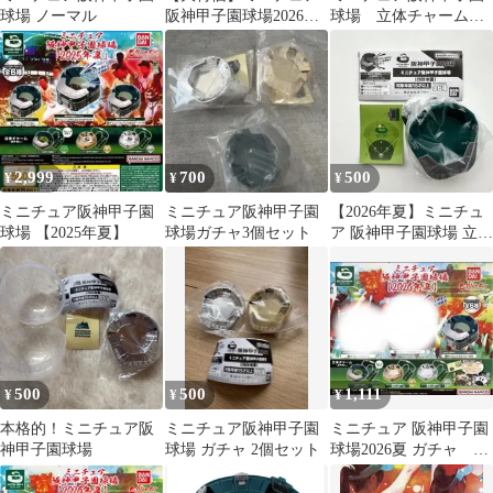
球場 ノーマル
阪神甲子園球場2026年
球場 立体チャーム
夏②サイレン＋テキー
ノーマル
ラ
2,999
700
500
¥
¥
¥
ミニチュア阪神甲子園
ミニチュア阪神甲子園
【2026年夏】ミニチュ
球場 【2025年夏】
球場ガチャ3個セット
ア 阪神甲子園球場 立体
チャーム ❹ ノーマル
Ver.
500
500
1,111
¥
¥
¥
本格的！ミニチュア阪
ミニチュア阪神甲子園
ミニチュア 阪神甲子園
神甲子園球場
球場 ガチャ 2個セット
球場2026夏 ガチャ ③
アルプス一万尺 ノーマ
ル 金 銀