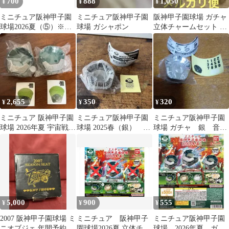
700
888
1,050
¥
¥
¥
ミニチュア阪神甲子園
ミニチュア阪神甲子園
阪神甲子園球場 ガチャ
球場2026夏（⑤）※付
球場 ガシャポン
立体チャームセット 金
属品付き
銀 ノーマル 音声なし
2,655
350
320
¥
¥
¥
ミニチュア 阪神甲子園
ミニチュア阪神甲子園
ミニチュア阪神甲子園
球場 2026年夏 宇宙戦艦
球場 2025春（銀） ガ
球場 ガチャ 銀 音声
ヤマト、テキーラ①②
チャ カプセルトイ
なし
5,000
900
555
¥
¥
¥
2007 阪神甲子園球場 ミ
ミニチュア 阪神甲子
ミニチュア阪神甲子園
ニオブジェ 年間予約席
園球場2026夏 立体チャ
球場 2026年夏 ガチ