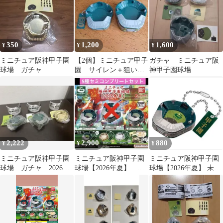
350
1,200
1,600
¥
¥
¥
ミニチュア阪神甲子園
【2個】ミニチュア甲子
ガチャ ミニチュア阪
球場 ガチャ
園 サイレン＋狙いう
神甲子園球場
ち キーホルダー 阪
神タイガース 森下
2,222
2,900
880
¥
¥
¥
ミニチュア阪神甲子園
ミニチュア阪神甲子園
ミニチュア阪神甲子園
球場 ガチャ 2026年
球場【2026年夏】 ガ
球場【2026年夏】 未開
夏 ノーマル 3種セッ
チャ 新品内袋未開封
封 チャームノーマル
ト
ver