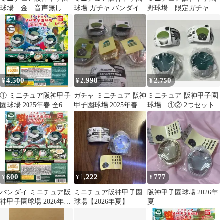
球場 金 音声無し
球場 ガチャ バンダイ
野球場 限定ガチャガ
チャ
4,500
2,998
2,750
¥
¥
¥
① ミニチュア阪神甲子
ガチャ ミニチュア 阪神
ミニチュア 阪神甲子園
園球場 2025年春 全6種
甲子園球場 2025年春 5
球場 ①② 2つセット
類 コンプ ガチャ
種類
600
1,222
777
¥
¥
¥
バンダイ ミニチュア阪
ミニチュア阪神甲子園
阪神甲子園球場 2026年
神甲子園球場 2026年夏
球場【2026年夏】
夏
ガチャ