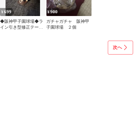
699
900
¥
¥
◆阪神甲子園球場◆ラ
ガチャガチャ 阪神甲
イン引き型修正テープ
子園球場 ２個
◆白◆
次へ