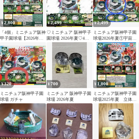
2,800
2,499
2,499
¥
¥
¥
「4個」ミニチュア阪神
♡ミニチュア 阪神甲子
ミニチュア阪神甲子園
甲子園球場【2026年
園球場 2026年夏♡4種
球場2026年夏①宇宙戦
夏】
セット♡宇宙戦艦ヤマ
艦ヤマト⑤金ver.⑥銀
ト♡ガチャ♡
ver.
320
700
1,000
¥
¥
¥
ミニチュア阪神甲子園
ミニチュア 阪神甲子園
ミニチュア阪神甲子園
球場 ガチャ
球場 2026年夏
球場2025年夏 立体チ
ャーム（音声なし） 5
個セット