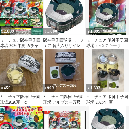
2,699
1,000
1,099
¥
¥
¥
ミニチュア阪神甲子園
阪神甲子園球場 ミニチ
ミニチュア 阪神甲子園
球場 2026年夏 ガチャ
ュア 音声入りサイレン
球場 2026 テキーラ
➕テキーラ
450
999
1,333
¥
¥
¥
ミニチュア阪神甲子園
ミニチュア阪神甲子園
ミニチュア 阪神甲子園
球場2026夏 金
球場 アルプス一万尺
球場 2026年 夏