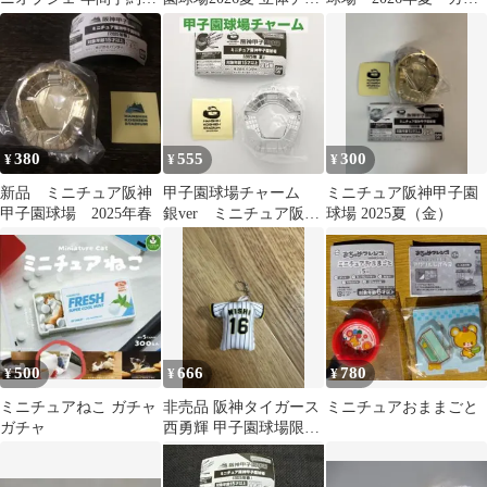
記念
ーム④⑤⑥ ガチャ 新品
ャ 金 銀 2個セット
380
555
300
¥
¥
¥
新品 ミニチュア阪神
甲子園球場チャーム
ミニチュア阪神甲子園
甲子園球場 2025年春
銀ver ミニチュア阪神
球場 2025夏（金）
甲子園球場 未開封
品 匿名配送
500
666
780
¥
¥
¥
ミニチュアねこ ガチャ
非売品 阪神タイガース
ミニチュアおままごと
ガチャ
西勇輝 甲子園球場限定
ユニフォームキーホル
ダー