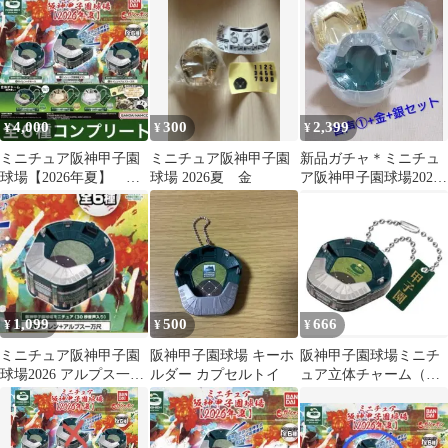
4,000
300
2,399
¥
¥
¥
ミニチュア阪神甲子園
ミニチュア阪神甲子園
新品ガチャ＊ミニチュ
球場【2026年夏】 ガ
球場 2026夏 金
ア阪神甲子園球場2026
チャ 新品内袋未開封
年夏＊音声①宇宙戦艦
ヤマトのセット
1,099
500
666
¥
¥
¥
ミニチュア阪神甲子園
阪神甲子園球場 キーホ
阪神甲子園球場ミニチ
球場2026 アルプス一万
ルダー カプセルトイ
ュア立体チャーム（音
尺
声なし）