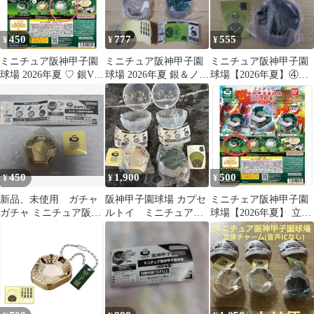
450
777
555
¥
¥
¥
ミニチュア阪神甲子園
ミニチュア阪神甲子園
ミニチュア阪神甲子園
球場 2026年夏 ♡ 銀Ver.
球場 2026年夏 銀＆ノー
球場【2026年夏】④球
新品未使用
マル 2種セット
場チャーム ノーマル
ver.②
450
1,900
500
¥
¥
¥
新品、未使用 ガチャ
阪神甲子園球場 カプセ
ミニチェア阪神甲子園
ガチャ ミニチュア阪神
ルトイ ミニチュア
球場【2026年夏】 立体
甲子園球場 2025年 夏
2025年 夏 サイレ
チャーム 2個
ン 銀