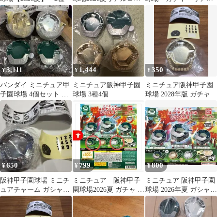
ルドチャーム ガシャポ
阪神甲子園球場チャー
ン
ム ノーマルVer.
3,111
1,444
350
¥
¥
¥
バンダイ ミニチュア甲
ミニチュア阪神甲子園
ミニチュア阪神甲子園
子園球場 4個セット ②
球場 3種4個
球場 2028年版 ガチャ
と③とシルバー➕ゴー
ルドの甲子園
650
799
800
¥
¥
¥
阪神甲子園球場 ミニチ
ミニチュア 阪神甲子
ミニチュア 阪神甲子園
ュアチャーム ガシャポ
園球場2026夏 ガチャ 2
球場 2026年夏 ガシャポ
ン
点セット
ン