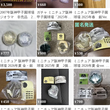
3,500
660
300
¥
¥
¥
2007年阪神甲子園球場
ガチャ ミニチュア阪神
ミニチュア阪神甲子園
ジオラマ 非売品 2度
甲子園球場「2025年
球場 2025年春 銀Ver.
と観れないオレンジと
春」立体チャーム(音声
イエローシート
IC無し)3個
777
900
530
¥
¥
¥
ミニチュア 阪神甲子園
ミニチュア阪神甲子園
ミニチュア 阪神甲子園
球場 2026年夏 金・銀
球場 2025年 夏 2個セ
球場 2026年夏 金ver. 立
ット
体チャーム 音声なし
450
400
700
¥
¥
¥
ミニチュア阪神甲子園
ミニチュア阪神甲子園
ミニチュア阪神甲子園