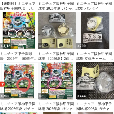
【未開封】ミニチュア
ミニチュア阪神甲子園
ミニチュア阪神甲子園
阪神甲子園球場 ガチ
球場 2026年夏 ガシャポ
球場 バンダイ
ャ 金Ver(最終価格)
ン 全6種 ノーマルver
1,180
950
700
¥
¥
¥
ミニチュア甲子園球
ミニチュア阪神甲子園
ミニチュア阪神甲子園
場 2024年 100周年記
球場 【2026夏】2個セ
球場 立体チャーム
念 ガチャ チャーム3
ット
2026年版
種セット
300
800
444
¥
¥
¥
ミニチュア阪神甲子園
ミニチュア阪神甲子園
ミニチュア 阪神甲子
球場 2026年夏 ガチャ
球場 2026年夏 ガシャポ
園球場2026夏 ガチャ 新
バンダイ 銀
ン
品