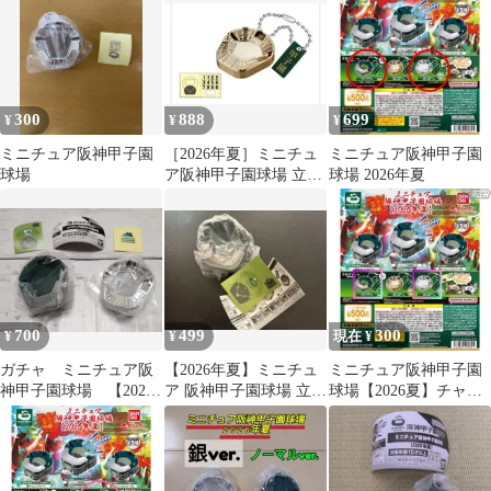
300
888
699
¥
¥
¥
ミニチュア阪神甲子園
［2026年夏］ミニチュ
ミニチュア阪神甲子園
球場
ア阪神甲子園球場 立体
球場 2026年夏
チャーム ゴールド
700
499
300
¥
¥
現在 ¥
ガチャ ミニチュア阪
【2026年夏】ミニチュ
ミニチュア阪神甲子園
神甲子園球場 【2025
ア 阪神甲子園球場 立体
球場【2026夏】チャー
年春】 チャーム ノ
チャーム ④ノーマル
ム ノーマル/銀ver 2種
ーマル 銀
Ver.
セット