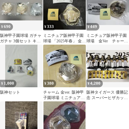
690
333
449
¥
¥
¥
阪神甲子園球場 ガチャ
ミニチュア阪神甲子園
ミニチュア阪神甲子園
ガチャ 3個セット キー
球場 「2025年春」 金
球場 金Ver チャー
ホルダー 金 銀
Ver.
ム キーホルダー フ
ィギュア
1,000
380
4,200
¥
¥
¥
阪神セット
チャーム 金ver. 阪神甲
阪神タイガース 優勝記
子園球場 ミニチュア
念 スーパーヒザカック
2025年春 ガチャ
ン 90周年 ガチャ 7名