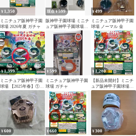
1,350
599
499
¥
現在 ¥
¥
ミニチュア阪神甲子園
阪神甲子園球場 ミニチ
ミニチュア阪神甲子園
球場 2026年夏 ガチャ
ュア阪神甲子園球場
球場 ノーマル 金
2025年夏 3種セット(音
無し)
1,399
599
1,280
¥
¥
¥
ミニチュア阪神甲子園
ミニチュア阪神甲子園
【新品未開封】ミニチ
球場 【2025年春】①阪
球場 ガチャ
ュア阪神甲子園球場
神甲子園球場ミニチュ
2026年夏 ２個セット ガ
ア サイレン＋
チャポン
600
660
300
¥
¥
¥