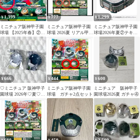
1,399
777
1,299
¥
¥
¥
ミニチュア阪神甲子園
ミニチュア阪神甲子園
ミニチュア阪神甲子園
球場 【2025年春】②阪
球場 2026夏 リアル甲子
球場2026年夏②テキー
神甲子園球場ミニチュ
園球場チャーム 2セッ
ラ
ア（音声IC入
ト
666
444
600
¥
¥
¥
♡ミニチュア 阪神甲子
ミニチュア阪神甲子園
ミニチュア 阪神甲子
園球場 2026年♡夏♡2
球場 ガチャ2点セット
園球場2026夏 ガチャ④
種セット♡野球♡ガチ
ャ♡