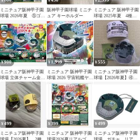
680
450
2,599
¥
¥
¥
ミニチュア阪神甲子園
阪神甲子園球場 ミニチ
ミニチュア 阪神甲子園
球場 2026年夏 ⑤ゴー
ュア キーホルダー
球場 2025年夏 4種セ
ルドチャーム
ット
900
1,999
555
¥
¥
¥
ミニチュア阪神甲子園
ミニチュア 阪神甲子園
ミニチュア阪神甲子園
球場 立体チャーム金、
球場 2026 宇宙戦艦ヤマ
球場【2026年夏】④球
銀
ト
場チャーム ノーマル
ver.①
499
399
499
¥
¥
¥
ミニチュア阪神甲子園
ミニチュア 阪神甲子園
ミニチュア阪神甲子園
球場【2026夏】 2種
球場2026夏リアルゴー
球場 ガチャ リアル