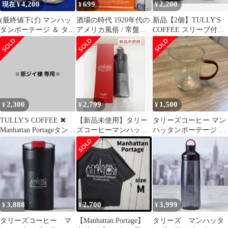
4,200
699
2,200
現在 ¥
¥
¥
(最終値下げ) マンハッ
酒場の時代 1920年代の
新品【2個】TULLY'S
タンポーテージ ＆ タリ
アメリカ風俗 / 常盤新
COFFEE スリーブ付き
ーズコーヒー ★ぬいぐ
平 / サントリー博物館
タンブラー
るみ ★
文庫
2,300
2,799
1,500
¥
¥
¥
TULLY'S COFFEE ✖︎
【新品未使用】タリー
タリーズコーヒー マン
Manhattan Portageタンブ
ズコーヒーマンハッタ
ハッタンポーテージ ダ
ラー
ンポーテージ ウォー
ブルウォール
ターボトル860ml
3,888
2,700
3,999
¥
¥
¥
タリーズコーヒー マ
【Manhattan Portage】
タリーズ マンハッタ