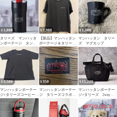
3,888
7,980
1,500
¥
¥
¥
タリーズ マンハッタ
【新品】マンハッタン
マンハッタン タリー
ンポーテージ タンブ
ポーテージ＆タリーズ
ズ マグカップ
ラー
コーヒー
3,580
350
15,200
¥
¥
¥
マンハッタンポーテー
マンハッタンポーテー
マンハッタンポーテー
ジ×タリーズコーヒー
ジ タリーズコラボス
ジ×タリーズ 2wayト
コラボTシャツ Sサイ
テッカー
ートバック
ズ