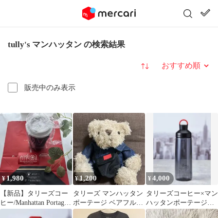
tully's マンハッタン の検索結果
並び替え
販売中のみ表示
1,980
1,200
4,000
¥
¥
¥
【新品】タリーズコー
タリーズ マンハッタン
タリーズコーヒー×マン
ヒー/Manhattan Portage
ポーテージ ベアフル
ハッタンポーテージ
タンブラー
Manhattan Portage
ウォーターボトル