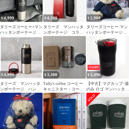
4,999
4,200
2,900
¥
¥
¥
タリーズコーヒー×マン
タリーズ マンハッタ
タリーズコーヒー マン
ハッタンポーテージ ハ
ンポーテージ コラボ
ハッタンポーテージ コ
ンドルボトル
オクタボトル
ラボ ベアフル ぬいぐる
【USED】
み
5%OFF
4,999
3,300
3,496
¥
¥
¥
タリーズ マンハッタ
Tully's coffee コーヒー
【中古】マグカップ･湯
ンポーテージ ハンド
キャニスター・コース
のみ ロゴ マンハッタン
ルボトル
ターセット
ポーテージコラボタン
ブラー 「タリーズコー
ヒー×Manhattan
Portage」