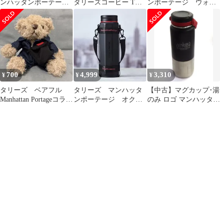
ンハッタンポーテー
タリーズコーヒー Tシ
ンポーテージ ウォー
ジ タンブラー
ャツ 半袖 900
ターボトル
700
4,999
3,310
¥
¥
¥
タリーズ ベアフル
タリーズ マンハッタ
【中古】マグカップ･湯
Manhattan Portageコラボ
ンポーテージ オクタ
のみ ロゴ マンハッタン
（2023）
ボトル
ポーテージコラボハン
ドボトル 「タリーズコ
ーヒー×Manhattan
Portage」