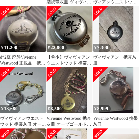
製携帯灰皿 ヴィヴィア
ヴィアンウエストウッ
ンウエストウッド
ド 携帯灰皿
11,200
22,800
7,300
¥
¥
¥
d*2様 廃盤Vivienne
【希少】ヴィヴィアン
ヴィヴィアン 携帯灰
Westwood 正規品 携帯
ウエストウッド 携帯灰
皿
灰皿 オーブロゴ
皿 スカル チェーン・保
存袋付
13,680
8,500
8,999
¥
¥
¥
ヴィヴィアンウエスト
Vivienne Westwood 携帯
Vivienne Westwood 携帯
ウッド 携帯灰皿 オーブ
灰皿 オーブゴールド値
灰皿
シルバー ロゴ
下げしました。