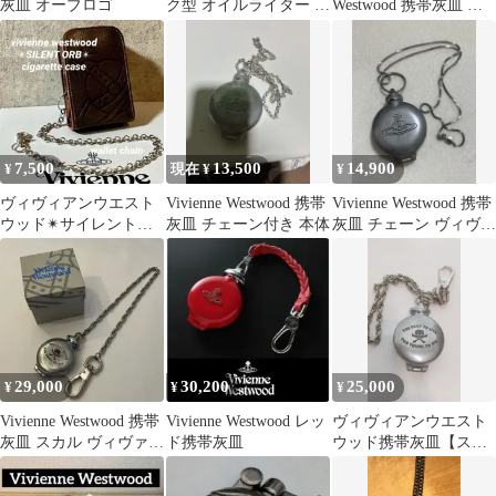
灰皿 オーブロゴ
ク型 オイルライター オ
Westwood 携帯灰皿 オ
ーブ おまけ付
イル ライター
7,500
13,500
14,900
¥
現在 ¥
¥
ヴィヴィアンウエスト
Vivienne Westwood 携帯
Vivienne Westwood 携帯
ウッド✴︎サイレント
灰皿 チェーン付き 本体
灰皿 チェーン ヴィヴィ
ORB✴︎シガレットケー
アン
ス✴︎iQOS✴︎ポーチ
29,000
30,200
25,000
¥
¥
¥
Vivienne Westwood 携帯
Vivienne Westwood レッ
ヴィヴィアンウエスト
灰皿 スカル ヴィヴァン
ド携帯灰皿
ウッド携帯灰皿【スカ
ウエストウッド
ル&クロスボーン】