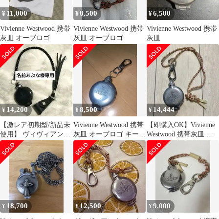
11,000
8,500
6,500
¥
¥
¥
Vivienne Westwood 携帯
Vivienne Westwood 携帯
Vivienne Westwood 携帯
灰皿 オーブロゴ
灰皿 オーブロゴ
灰皿
14,200
8,500
14,444
¥
¥
¥
【激レア初期型/新品未
Vivienne Westwood 携帯
【即購入OK】Vivienne
使用】 ヴィヴィアンウ
灰皿 オーブロゴ キーホ
Westwood 携帯灰皿 オ
エストウッド 携帯灰皿
ルダー
ーブロゴ
18,700
12,500
9,000
¥
¥
¥