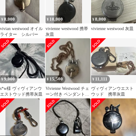
8,000
10,000
8,000
¥
¥
¥
vivian westwood オイル
vivienne westwood 携帯
vivienne westwood 灰皿
ライター シルバー
灰皿
9,000
15,500
11,111
¥
¥
¥
s*w様 ヴィヴィアンウ
Vivienne Westwood チェ
ヴィヴィアンウエスト
エストウッド携帯灰皿
ーン付き ペンダントラ
ウッド 携帯灰皿
イター 本体