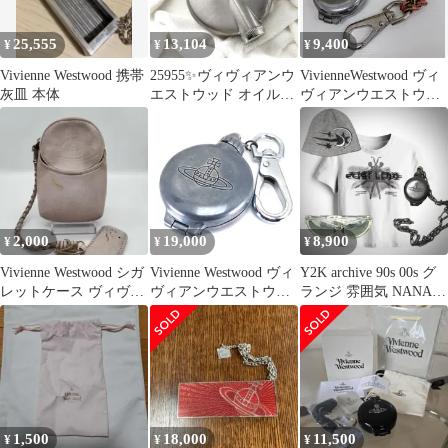
25,555
13,104
9,400
¥
¥
¥
Vivienne Westwood 携帯
25955✨ヴィヴィアンウ
VivienneWestwood ヴィ
灰皿 本体
エストウッド オイルラ
ヴィアンウエストウッ
イター メタル製 オーブ
ド 携帯灰皿
2,000
19,000
8,900
¥
¥
¥
Vivienne Westwood シガ
Vivienne Westwood ヴィ
Y2K archive 90s 00s グ
レットケース ヴィヴィ
ヴィアンウエストウッ
ランジ 雰囲気 NANA T
アンウエストウッド
ド／アクセサリー アッ
シャツ
シュトレイ 灰皿／ステ
ンレス／シルバー
1,500
18,000
11,500
¥
¥
¥