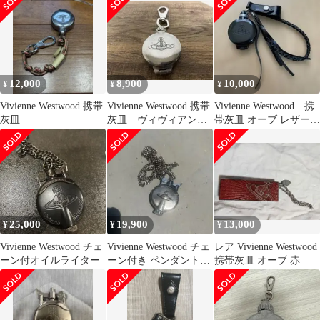
12,000
8,900
10,000
¥
¥
¥
Vivienne Westwood 携帯
Vivienne Westwood 携帯
Vivienne Westwood 携
灰皿
灰皿 ヴィヴィアンウ
帯灰皿 オーブ レザー編
エストウッド
み込み 黒
25,000
19,900
13,000
¥
¥
¥
Vivienne Westwood チェ
Vivienne Westwood チェ
レア Vivienne Westwood
ーン付オイルライター
ーン付き ペンダントラ
携帯灰皿 オーブ 赤
イター 本体