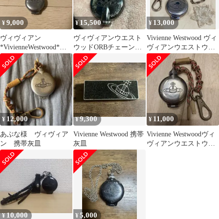
9,000
15,500
13,000
¥
¥
¥
ヴィヴィアン
ヴィヴィアンウエスト
Vivienne Westwood ヴィ
*VivienneWestwood*携
ウッドORBチェーン付
ヴィアンウエストウッ
帯灰皿*
きライター
ド 携帯灰皿 スカル
12,000
9,300
11,000
¥
¥
¥
あぶな様 ヴィヴィア
Vivienne Westwood 携帯
Vivienne Westwoodヴィ
ン 携帯灰皿
灰皿
ヴィアンウエストウッ
ド携帯灰皿
10,000
5,000
¥
¥