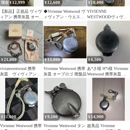
12,999
12,600
18,000
現在 ¥
¥
¥
【新品】正規品 ヴィヴ
◆Vivienne Westwood ヴ
VIVIENNE
ィアン 携帯灰皿 オーブ
ィヴィアン・ウエスト
WESTWOODヴィヴィ
ロープストラップ
ウッド 携帯灰皿 オーブ
アンウエストウッド
939
携帯灰皿
21,000
13,000
6,500
¥
¥
¥
vivianwestwood 携帯
Vivienne Westwood 携帯
あ*さ様 H*i様 Vivienne
灰皿 ヴィヴィアン
灰皿 オーブロゴ 廃盤品
Westwood 携帯灰皿 オ
シルバー
ーブロゴ シ
11,000
9,100
14,900
¥
¥
¥
Vivienne Westwood 携帯
Vivienne Westwood タン
超美品 Vivienne