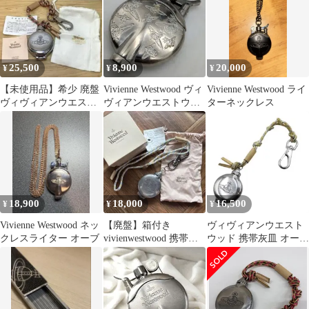
25,500
8,900
20,000
¥
¥
¥
【未使用品】希少 廃盤
Vivienne Westwood ヴィ
Vivienne Westwood ライ
ヴィヴィアンウエスト
ヴィアンウエストウッ
ターネックレス
ウッド 携帯 灰皿 オー
ド オイルライター
ブ 正規品
18,900
18,000
16,500
¥
¥
¥
Vivienne Westwood ネッ
【廃盤】箱付き
ヴィヴィアンウエスト
クレスライター オーブ
vivienwestwood 携帯灰
ウッド 携帯灰皿 オーブ
皿 ヴィヴィアン
喫煙具 11-26072407