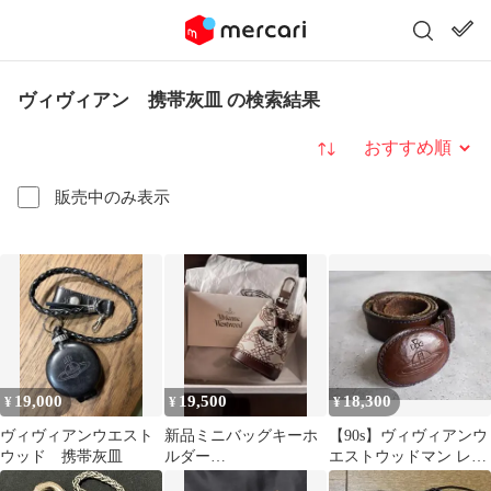
ヴィヴィアン 携帯灰皿 の検索結果
並び替え
販売中のみ表示
19,000
19,500
18,300
¥
¥
¥
ヴィヴィアンウエスト
新品ミニバッグキーホ
【90s】ヴィヴィアンウ
ウッド 携帯灰皿
ルダー
エストウッドマン レザ
【viviennewestwood】
ーベルト