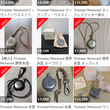
14,000
8,888
11,500
¥
¥
¥
Vivienne Westwoodヴィ
Vivienne Westwood ヴィ
Vivienne Westwood ネッ
ヴィアンウエストウッ
ヴィアン・ウエストウ
クレスライター着火確
ド携帯灰皿
ッド 携帯灰皿
認済み
13,999
9,500
7,000
¥
¥
¥
【稀少】Vivienne
Vivienne Westwood 携帯
Vivienne Westwood 携帯
Westwood 携帯灰皿/茶
灰皿 オーブロゴ
灰皿 ネックレス
レザー紐
5,500
9,000
14,999
¥
¥
¥
Vivienne Westwood 灰皿
VivienneWestwood 金属
Vivienne Westwood ヴィ