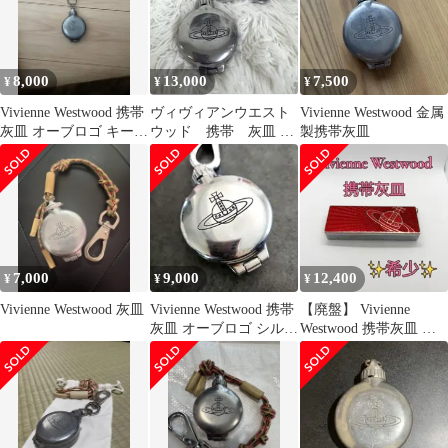
8,000
13,000
7,500
¥
¥
¥
Vivienne Westwood 携帯
ヴィヴィアンウエスト
Vivienne Westwood 金属
灰皿 オーブロゴ キーホ
ウッド 携帯 灰皿 シ
製携帯灰皿
ルダー
ルバー チャーム
7,000
9,000
12,400
¥
¥
¥
Vivienne Westwood 灰皿
Vivienne Westwood 携帯
【廃盤】 Vivienne
灰皿 オーブロゴ シルバ
Westwood 携帯灰皿 オ
ー
ーブ レッド 希少