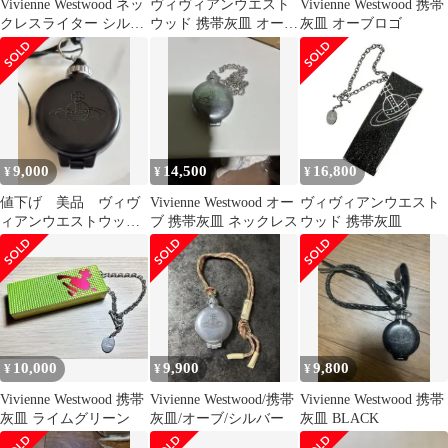
Vivienne Westwood ネッ
ヴィヴィアンウエスト
Vivienne Westwood 携帯
クレスライター シルバ
ウッド 携帯灰皿 オーブ
灰皿 オーブロゴ
ー
シルバー カラビナ付
9,000
14,500
16,800
¥
¥
¥
値下げ 美品 ヴィヴ
Vivienne Westwood オー
ヴィヴィアンウエスト
ィアンウエストウッ
ブ 携帯灰皿 ネックレス
ウッド 携帯灰皿
ド Vivienne Westwood
10,000
9,900
9,800
¥
¥
¥
Vivienne Westwood 携帯
Vivienne Westwood/携帯
Vivienne Westwood 携帯
灰皿 ライムグリーン
灰皿/オーブ/シルバー
灰皿 BLACK