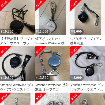
ブ 携帯灰皿
Westwood 灰皿 シル
バー ネックレス ペ
ンダントトップ 携帯
用
10,800
11,000
8,000
¥
¥
¥
【携帯灰皿】ヴィヴィ
値下げしました！
つ*ぎ様 ヴィヴィアン
アン・ウエストウッド
Vivienne Westwood携帯
携帯灰皿
灰皿 ホワイト
10,800
13,500
8,900
¥
¥
¥
Vivienne Westwood ヴィ
Vivienne Westwood 携帯
Vivienne Westwood ヴィ
ヴィアンウエストウッ
灰皿 オーブロゴ
ヴィアン・ウエストウ
ド 携帯灰皿
ッド 携帯灰皿