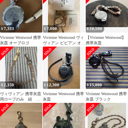
7,333
7,000
10,590
¥
¥
¥
Vivienne Westwood 携帯
Vivienne Westwood ヴィ
【Vivienne Westwood】
灰皿 オーブロゴ
ヴィアン ビビアン オー
携帯灰皿
ブ 携帯灰皿
2,350
12,300
15,000
¥
¥
¥
ヴィヴィアン 携帯灰皿
Vivienne Westwood 携帯
Vivienne Westwood 携帯
用ロープのみ 紐 カ
灰皿
灰皿 ブラック
ラビナ