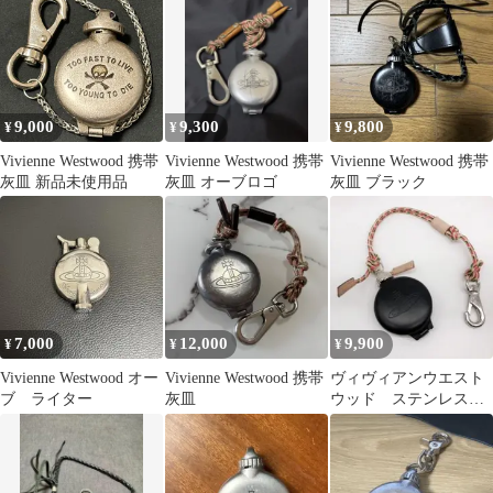
9,000
9,300
9,800
¥
¥
¥
Vivienne Westwood 携帯
Vivienne Westwood 携帯
Vivienne Westwood 携帯
灰皿 新品未使用品
灰皿 オーブロゴ
灰皿 ブラック
7,000
12,000
9,900
¥
¥
¥
Vivienne Westwood オー
Vivienne Westwood 携帯
ヴィヴィアンウエスト
ブ ライター
灰皿
ウッド ステンレス携
帯灰皿 カラビナ付き
ブラック