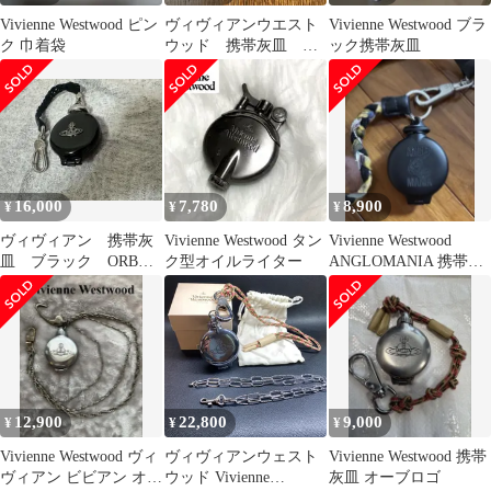
Vivienne Westwood ピン
ヴィヴィアンウエスト
Vivienne Westwood ブラ
ク 巾着袋
ウッド 携帯灰皿 廃
ック携帯灰皿
番 未使用
16,000
7,780
8,900
¥
¥
¥
ヴィヴィアン 携帯灰
Vivienne Westwood タン
Vivienne Westwood
皿 ブラック ORBメ
ク型オイルライター
ANGLOMANIA 携帯灰
タル
皿 未使用
12,900
22,800
9,000
¥
¥
¥
Vivienne Westwood ヴィ
ヴィヴィアンウェスト
Vivienne Westwood 携帯
ヴィアン ビビアン オー
ウッド Vivienne
灰皿 オーブロゴ