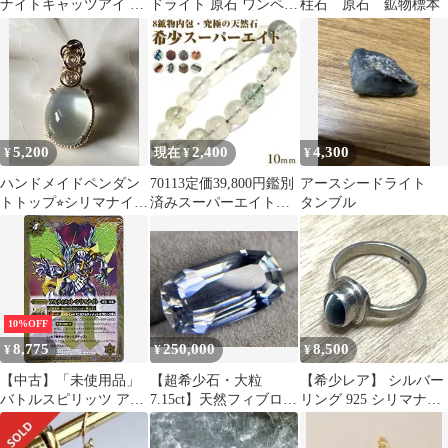
ナイトキャッツアイ ネ
ドライト 原石 ワンペア
柱石 原石 鉱物標本
ックレス
4.8g 天然石 鉱物標本
5,200
2,400
4,300
¥
現在 ¥
¥
ハンドメイドペンダン
70113定価39,800円鑑別
アースシードライト
トトップ⭐︎シリマナイト
済みスーパーエイト・
タンブル
キャッツアイ
ヒマラヤ水晶 10mmブ
レス
10%OFF
8,775
250,000
8,500
¥
¥
¥
【中古】「未使用品」
【超希少石・大粒
【希少レア】 シルバー
バトルスピリッツ アル
7.15ct】天然フィブロラ
リング 925 シリマナイ
ティメット・シリマナ
イト シリマナイト ルー
トキャッツアイ アメカ
イト R レア BS29-048
ス
ジ