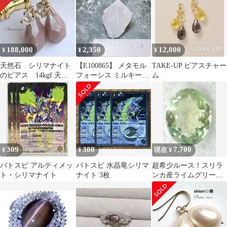
アルティメット 白
188,000
2,350
12,000
¥
¥
¥
天然石 シリマナイト
【E100865】 メタモル
TAKE-UP ピアスチャー
のピアス 14kgf 天然
フォーシス ミルキーク
ム
石ピアス
ォーツ 水晶 パワースト
ーン 天然石 鉱物 原石
309
300
7,700
¥
¥
現在 ¥
バトスピ アルティメッ
バトスピ 水晶竜シリマ
超希少ルース！スリラ
ト・シリマナイト
ナイト 3枚
ンカ産ライムグリーン
ファブロライト1.90ct
9×7mm