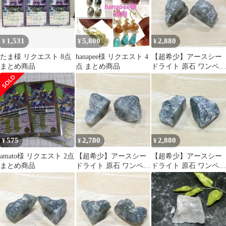
1,531
5,800
2,880
¥
¥
¥
たま様 リクエスト 8点
hanapee様 リクエスト 4
【超希少】アースシー
まとめ商品
点 まとめ商品
ドライト 原石 ワンペア
7.1g 天然石 鉱物標本
575
2,780
2,880
¥
¥
¥
amato様 リクエスト 2点
【超希少】アースシー
【超希少】アースシー
まとめ商品
ドライト 原石 ワンペア
ドライト 原石 ワンペア
6.8g 天然石 鉱物標本
7.6g 天然石 鉱物標本