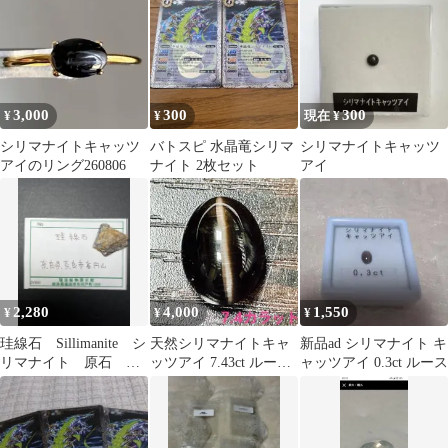
える
3,000
300
300
¥
¥
現在 ¥
シリマナイトキャッツ
バトスピ 水晶竜シリマ
シリマナイトキャッツ
アイのリング260806
ナイト 2枚セット
アイ
2,280
4,000
1,550
¥
¥
¥
珪線石 Sillimanite シ
天然シリマナイトキャ
新品ad シリマナイト キ
リマナイト 原石 標
ッツアイ 7.43ct ルー
ャッツアイ 0.3ct ルース
本 奈良県奈良市高円
ス シリマナイトキャ
山産
ッツアイ