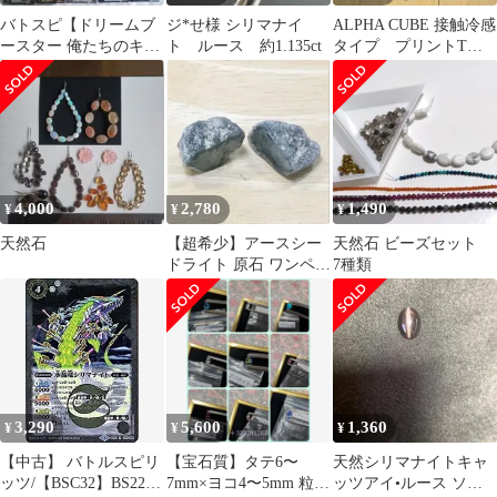
バトスピ【ドリームブ
ジ*せ様 シリマナイ
ALPHA CUBE 接触冷感
ースター 俺たちのキセ
ト ルース 約1.135ct
タイプ プリントTシ
キ BSC32】
ャツ ブラック LL
4,000
2,780
1,490
¥
¥
¥
天然石
【超希少】アースシー
天然石 ビーズセット
ドライト 原石 ワンペア
7種類
5.39g 天然石 鉱物標本
3,290
5,600
1,360
¥
¥
¥
【中古】 バトルスピリ
【宝石質】タテ6〜
天然シリマナイトキャ
ッツ/【BSC32】BS22-
7mm×ヨコ4〜5mm 粒揃
ッツアイ•ルース ソー