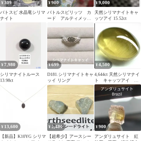
309
900
9,000
¥
¥
¥
バトスピ 水晶竜シリマ
バトルスピリッツ カ
天然シリマナイトキャ
ナイト
ード アルティメッ
ッツアイ 15.52ct
ト シリマナイト カ
ード
7,980
699
4,500
¥
¥
¥
シリマナイトルース
D181.シリマナイトキャ
4,644ct 天然シリマナイ
13.98ct
ッイ リング
ト キャッツアイ ソ
ーティング付き
13,600
2,480
900
¥
¥
¥
【新品】K10YG シリマ
【超希少】アースシー
アンダリュサイト 紅