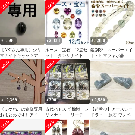
031 水晶竜シリマナイ
いルース12点セット
ティング付き
ト R
1,500
2,333
3,980
¥
¥
¥
【AKIさん専用】シリ
ルース 宝石 12点セ
鑑別済 スーパーエイ
マナイトキャッツアイ
ット タンザナイト
ト・ヒマラヤ水晶
他5点
シリマナイト サファ
10mm ブレスレット
イア トパーズ 他
10070113
12,369
300
2,580
¥
¥
¥
《ミケねこの森様専用
古代バトスピ 機獣 シ
【超希少】アースシー
おまとめです》アイオ
リマナイト リーディ
ドライト 原石 ワンペア
ライト 天然石 アクセサ
ングオリックス バト
4.7g 天然石 鉱物標本
リー(42)
スピ