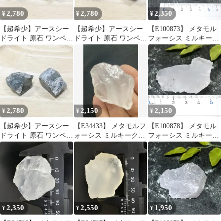
2,780
2,780
2,350
¥
¥
¥
【超希少】アースシー
【超希少】アースシー
【E100873】 メタモル
ドライト 原石 ワンペア
ドライト 原石 ワンペア
フォーシス ミルキーク
5.2g 天然石 鉱物標本
5.3g 天然石 鉱物標本
ォーツ 水晶 パワースト
ーン 天然石 鉱物 原石
2,780
2,150
2,150
¥
¥
¥
【超希少】アースシー
【E34433】 メタモルフ
【E100878】 メタモル
ドライト 原石 ワンペア
ォーシス ミルキークォ
フォーシス ミルキーク
5.6g 天然石 鉱物標本
ーツ 水晶 パワーストー
ォーツ 水晶 パワースト
ン 天然石 鉱物 原石
ーン 天然石 鉱物 原石
2,350
2,550
1,950
¥
¥
¥