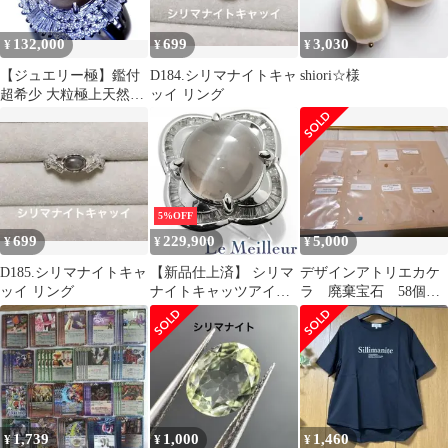
132,000
699
3,030
¥
¥
¥
【ジュエリー極】鑑付
D184.シリマナイトキャ
shiori☆様
超希少 大粒極上天然シ
ッイ リング
リマナイトキャッツア
イ3.80ct＆良質ダイヤ
0.62ct 高級Pt900リング
h8764rm【送料無料】
5%OFF
699
229,900
5,000
¥
¥
¥
D185.シリマナイトキャ
【新品仕上済】 シリマ
デザインアトリエカケ
ッイ リング
ナイトキャッツアイ
ラ 廃棄宝石 58個
7.19ct ダイヤモンド
ルースまとめ売り
0.64ct プラチナ Pt900
フラワーモチーフリン
グ 13号 レディース 返
品OK
1,739
1,000
1,460
¥
¥
¥