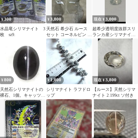
300
3,800
3,000
¥
¥
現在 ¥
水晶竜シリマナイト 3
天然石 希少石 ルース
超希少透明度抜群スリ
枚 sz9.
セット コーネルピン シ
ランカ産シリマナイト
リマナイト ダイヤモン
ルース
ド
800
1,000
3,800
¥
¥
現在 ¥
天然石シリマナイトの
シリマナイト ラフドロ
【ルース】天然シリマ
裸石、1個。キャッツア
ップ
ナイト 2.199ct ソ付き
イ効果あり。No.328