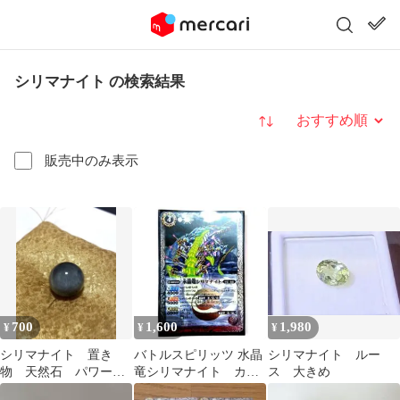
シリマナイト の検索結果
並び替え
販売中のみ表示
700
1,600
1,980
¥
¥
¥
シリマナイト 置き
バトルスピリッツ 水晶
シリマナイト ルー
物 天然石 パワース
竜シリマナイト カー
ス 大きめ
トーン 困難を乗り越
ド入り