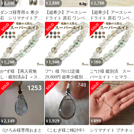
2,950
2,880
2,780
¥
¥
¥
ダンゴ様専用☺︎ 希少
【超希少】アースシー
【超希少】アースシー
石 シリマナイトアレ
ドライト 原石 ワンペア
ドライト 原石 ワンペア
ンジピアス
6.3g 天然石 鉱物標本
7.3g 天然石 鉱物標本
1,200
1,900
500
¥
¥
¥
か*ず様 【再入荷無
フ*）様 70112定価
こ*け様 鑑別済 スー
し・鑑別済み】＜スー
29,800円 超希少鑑別済
パーエイト・ヒマラヤ
パーエイト・ヒマラヤ
スーパーエイト・ヒマ
水晶 9mm ブレスレッ
水晶 9mm＞ブレス
ラヤ水晶
ト 10070
2,149
1,929
899
¥
¥
¥
《ひろみ様専用おまと
《こむぎ様ご検討中》
シリマナイト プチネッ