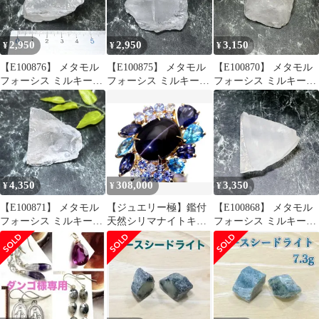
2,950
2,950
3,150
¥
¥
¥
【E100876】 メタモル
【E100875】 メタモル
【E100870】 メタモル
フォーシス ミルキーク
フォーシス ミルキーク
フォーシス ミルキーク
ォーツ 水晶 パワースト
ォーツ 水晶 パワースト
ォーツ 水晶 パワースト
ーン 天然石 鉱物 原石
ーン 天然石 鉱物 原石
ーン 天然石 鉱物 原石
4,350
308,000
3,350
¥
¥
¥
【E100871】 メタモル
【ジュエリー極】鑑付
【E100868】 メタモル
フォーシス ミルキーク
天然シリマナイトキャ
フォーシス ミルキーク
ォーツ 水晶 パワースト
ッツアイ7.77ct＆マルチ
ォーツ 水晶 パワースト
ーン 天然石 鉱物 原石
宝石5.05ct＆ダイヤ 超
ーン 天然石 鉱物 原石
高級K18YGリング
h8464vlil【送料無料】