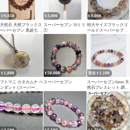
9,850
3,000
8,000
¥
¥
¥
天然石 天然ブラックス
スーパーセブン 10ミリ
特大サイズブラックゴ
ーパーセブン 黒超七 約
①
ールドスーパーセブン
12.5mm ブレスレット
約18ミリUP内径約17.5
センチ
1,800
50,000
1,100
¥
¥
現在 ¥
フトマニ カタカムナ ペ
スーパーセブン
スーパーセブン6mm 天
ンダント (スーパーセ
然石ブレスレット 調和
ブン入り)
癒し