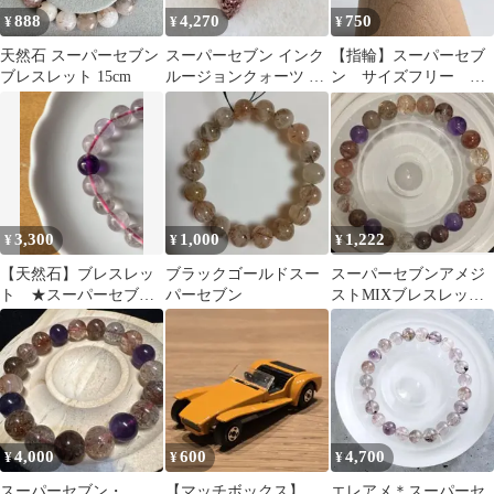
888
4,270
750
¥
¥
¥
天然石 スーパーセブン
スーパーセブン インク
【指輪】スーパーセブ
ブレスレット 15cm
ルージョンクォーツ セ
ン サイズフリー
イクリッドセブン ルー
g0609
ス yu
3,300
1,000
1,222
¥
¥
¥
【天然石】ブレスレッ
ブラックゴールドスー
スーパーセブンアメジ
ト ★スーパーセブン
パーセブン
ストMIXブレスレット
★
約8.5㎜内径17㎝
4,000
600
4,700
¥
¥
¥
スーパーセブン・
【マッチボックス】
エレアメ＊スーパーセ