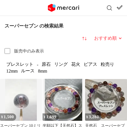
スーパーセブン の検索結果
並び替え
販売中のみ表示
ブレスレット
原石
リング
花火
ピアス
粒売り
-
ルース
12mm
8mm
1,500
1,699
3,280
¥
¥
¥
スーパーセブン 10ミリ
半額以下【天然石】ス
天然石 スーパーセブ