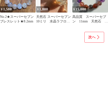
1,500
1,800
15,000
¥
¥
¥
No.2★スーパーセブン
天然石 スーパーセブン
高品質 スーパーセブ
ブレスレット★8.2mm
10ミリ 水晶ラフロッ
ン 11mm 天然石 ブ
ク １６センチ 32
レスレット
次へ