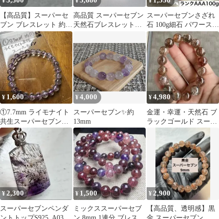
3,500
5,680
1,350
¥
¥
¥
【高品質】スーパーセ
高品質 スーパーセブン
スーパーセブンさざれ
ブン ブレスレット 約
天然石ブレスレット
石 100g細石 パワースト
4.2mm 小粒 重ね付け
9.5mm
ーン 浄化 お守り3
天然石
1,600
4,000
4,980
¥
¥
¥
①7.7mm ライモナイト
スーパーセブン✨️約
金運・幸運・天然石 ブ
共生スーパーセブン
13mm
ラックゴールド スーパ
内周16.5cm
ーセブン ブレスレット
13mm
2,300
1,500
2,900
¥
¥
¥
スーパーセブンペンダ
ミックススーパーセブ
【高品質、透明感】黒
ントトップS925. A03.
ン 8mm 1連分 ブレスレ
金 スーパーセブン