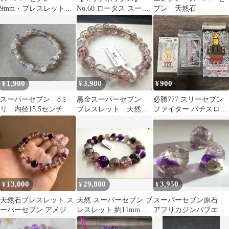
9mm・ブレスレット・
No.60 ロータス スーパ
ブン 天然石
内径16cm
ーセブン
1,900
3,980
900
¥
¥
¥
スーパーセブン 8ミ
黒金スーパーセブン
必勝777 スリーセブン
リ 内径15.5センチ
ブレスレット 天然
ファイター パチスロ竜
石 内径約17.5cm メ
宮伝説 スーパーファミ
ンズレディース
コン
13,000
29,800
3,950
¥
¥
¥
天然石ブレスレット ス
天然 スーパーセブン ブ
スーパーセブン原石
ーパーセブン アメジス
レスレット 約11mm ブ
アフリカジンバブエ
ト
ラジル産 希少石 鑑別書
産 3個セット ヒーリ