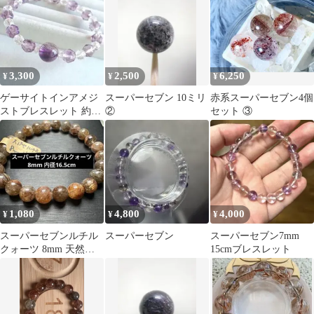
3,300
2,500
6,250
¥
¥
¥
ゲーサイトインアメジ
スーパーセブン 10ミリ
赤系スーパーセブン4個
ストブレスレット 約
②
セット ③
11.5mm玉 16cm スーパ
ーセブン
1,080
4,800
4,000
¥
¥
¥
スーパーセブンルチル
スーパーセブン
スーパーセブン7mm
クォーツ 8mm 天然石
15cmブレスレット
ブレスレット