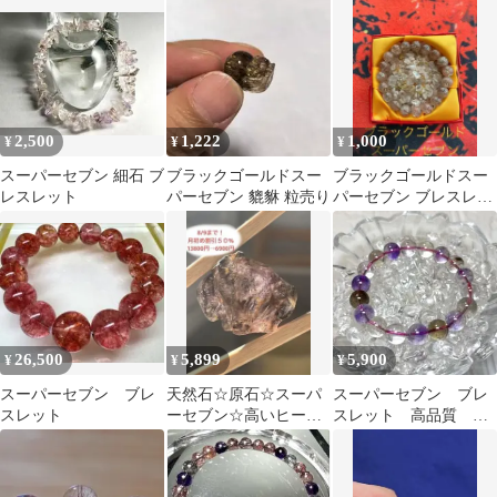
2,500
1,222
1,000
¥
¥
¥
スーパーセブン 細石 ブ
ブラックゴールドスー
ブラックゴールドスー
レスレット
パーセブン 貔貅 粒売り
パーセブン ブレスレッ
ト 天然石 10.9mm 未使
用に近い
26,500
5,899
5,900
¥
¥
¥
スーパーセブン ブレ
天然石☆原石☆スーパ
スーパーセブン ブレ
スレット
ーセブン☆高いヒーリ
スレット 高品質 天
ング効果＆すべても良
然石 開運 パワース
い方へ
トーン 透明度抜群