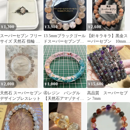
1,300
3,980
2,600
¥
¥
¥
スーパーセブン フリー
13.5mmブラックゴール
【針キラキラ】黒金ス
サイズ 天然石 指輪 リ
ドスーパーセブンブレ
ーパーセブン 10mm
ング
スレット
ブレスレット
2,000
1,000
15,600
¥
¥
¥
天然石 スーパーセブン
④レジン バングル
高品質 スーパーセブ
デザインブレスレット
【天然石アマゾナイト×
ン 7mm
スーパーセブン】