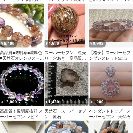
玉・デザブレ2種セット
15cm 約23.5g 天然石
天然石
6,400
4,680
9,999
¥
¥
¥
高品質■透明感■濃厚色
スーパーセブン 粒売
【格安】スーパーセブ
■天然石オレンジスーパ
り 穴あき 高品質天
ンブレスレット9mm
ーセブン約13.3mmブレ
然石 パワーストーン
スレット
15ミリ
12,000
1,450
1,200
¥
¥
¥
高品質！透明度抜群 ス
天然石 スーパーセブ
ペンダントトップ ス
ーパーセブン レピドク
ン 原石
ーパーセブン 天然石
ロサイトインクォーツ
10mm 天然石