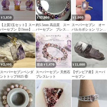
5,850
37,900
1,000
¥
¥
¥
【上質3玉セット】スー
約5.5mm 高品質 スー
スーパーセブン オー
パーセブン【13mm】
パーセブン ブレスレ
バルカボション リング
【2玉訳あり】
ット 天然石
925
2,300
1,470
11,000
¥
現在 ¥
¥
スーパーセブンペンダ
スーパーセブン 天然石
【ザンビア産】スーパ
ントトップS925 ⑥
ブレスレット
ーセブン