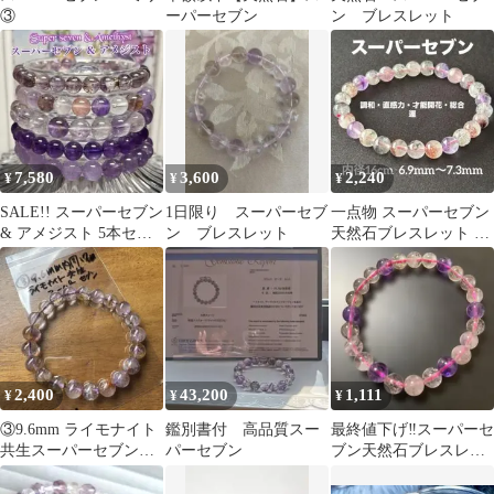
③
ーパーセブン
ン ブレスレット
7,580
3,600
2,240
¥
¥
¥
SALE!! スーパーセブン
1日限り スーパーセブ
一点物 スーパーセブン
& アメジスト 5本セッ
ン ブレスレット
天然石ブレスレット 希
ト
少 セイクリッドセブン
2,400
43,200
1,111
¥
¥
¥
③9.6mm ライモナイト
鑑別書付 高品質スー
最終値下げ‼️スーパーセ
共生スーパーセブン
パーセブン
ブン天然石ブレスレッ
内周17cm
ト