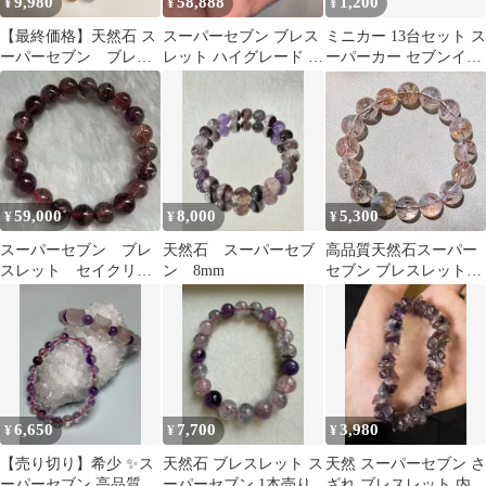
9,980
58,888
1,200
¥
¥
¥
【最終価格】天然石 ス
スーパーセブン ブレス
ミニカー 13台セット ス
ーパーセブン ブレス
レット ハイグレード 高
ーパーカー セブンイレ
レット 鑑定書付き
品質 オールドストック
ブン缶コーヒー オマケ
品
59,000
8,000
5,300
¥
¥
¥
スーパーセブン ブレ
天然石 スーパーセブ
高品質天然石スーパー
スレット セイクリッ
ン 8mm
セブン ブレスレット
ドストーン
12mm珠 / 腕周り
16cm 調整可能
6,650
7,700
3,980
¥
¥
¥
【売り切り】希少 ✨ス
天然石 ブレスレット ス
天然 スーパーセブン さ
ーパーセブン 高品質丸
ーパーセブン 1本売り
ざれ ブレスレット 内径