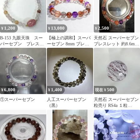
1,200
13,080
2,500
¥
¥
¥
B-153 九眼天珠 スー
【極上の調和】スーパ
天然石 スーパーセブン
パーセブン ブレスレ
ーセブン 8mm ブレス
ブレスレット 約8.6mm
ット
レット 浄化 開運 1536
在庫整理値下げ‼️
6,800
1,400
500
¥
¥
現在 ¥
①スーパーセブン
人工スーパーセブン
天然石 スーパーセブン
（黒）
粒売り RS4a １粒
7.3mm ブラジル産