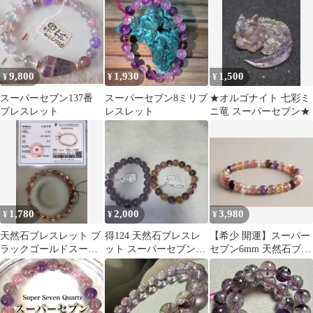
対応可
ングパワーを宿す‼️
9,800
1,930
1,500
¥
¥
¥
スーパーセブン137番
スーパーセブン8ミリブ
★オルゴナイト 七彩ミ
ブレスレット
レスレット
ニ竜 スーパーセブン★
1,780
2,000
3,980
¥
¥
¥
天然石ブレスレット ブ
得124 天然石ブレスレ
【希少 開運】スーパー
ラックゴールドスーパ
ット スーパーセブン，
セブン6mm 天然石ブレ
ーセブン 8ミリ玉
オーラライトガーデン
ス 調和と成長を導く
ハニーシトリン