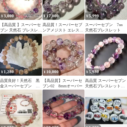
3,000
17,000
5,999
¥
¥
¥
【高品質 】スーパーセ
高品質！スーパーセブ
スーパーセブン 7㎜
ブン 天然石 ブレスレッ
ンアメジスト エレスチ
天然石ブレスレット
ト 8mm 大玉 高透明 希
ャルアメジスト
少
1,280
10,000
5,980
¥
¥
¥
品質良好！天然石 黒
【高品質】スーパーセ
高品質 スーパーセブン
金スーパーセブン ブ
ブン02 8mmオーバー
天然石ブレスレット
レスレット（約9mm）
9.8mm