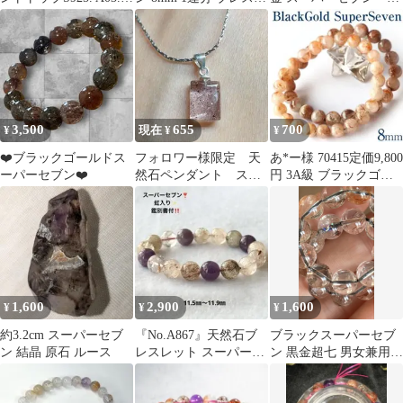
最終価格❣️
ット2本セット
9mmブレスレット
3,500
655
700
¥
現在 ¥
¥
❤️ブラックゴールドス
フォロワー様限定 天
あ*ー様 70415定価9,800
ーパーセブン❤️
然石ペンダント スー
円 3A級 ブラックゴー
パーセブン SV925刻
ルドスーパーセブン 7
印
1,600
2,900
1,600
¥
¥
¥
約3.2cm スーパーセブ
『No.A867』天然石ブ
ブラックスーパーセブ
ン 結晶 原石 ルース
レスレット スーパーセ
ン 黒金超七 男女兼用ブ
ブン パワーストーン
レスレット 自然光撮 パ
ワーストーン