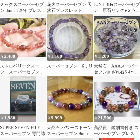
ミックススーパーセブ
花火スーパーセブン 天
JUN3-BB●スーパーセブ
ン 8mm 1連分 ブレスレ
然石ブレスレット
ン 原石リング●２点セ
ット2本セット
ット
2,400
1,100
1,200
¥
¥
¥
ストロベリークォー
スーパーセブン 6ミリ
天然石 AAAスーパー
ツ スーパーセブン
セブンさざれ石S 4〜
天然石ブレスレット
7mm 100g 浄化用 開
運
1,980
9,999
21,500
¥
¥
¥
SUPER SEVEN FILE.
天然石 パワーストーン
高品質 鑑別書付き ス
スーパーセブン 専門誌
スーパーセブン 9mm
ーパーセブン ブレスレ
ット 約13mm 内径17cm