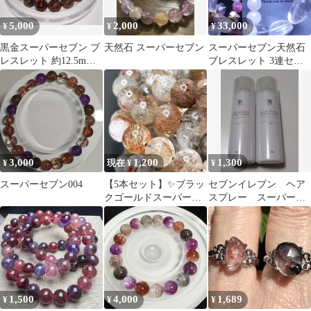
5,000
2,000
33,000
¥
¥
¥
黒金スーパーセブン ブ
天然石 スーパーセブン
スーパーセブン天然石
レスレット 約12.5mm
ブレスレット 3連セッ
内径約17cm 天然石 一
ト
点物
3,000
1,200
1,300
¥
現在 ¥
¥
スーパーセブン004
【5本セット】✨ブラッ
セブンイレブン ヘア
クゴールドスーパーセ
スプレー スーパーハ
ブン パワーストーン
ード無香料 マンダム
180g 2本セット
1,500
4,000
1,689
¥
¥
¥