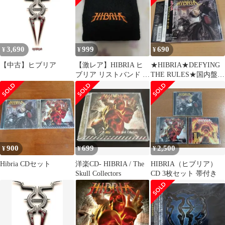
3,690
999
690
¥
¥
¥
【中古】ヒブリア
【激レア】HIBRIA ヒ
★HIBRIA★DEFYING
ブリア リストバンド メ
THE RULES★国内盤★
タル
帯あり★
900
699
2,500
¥
¥
¥
Hibria CDセット
洋楽CD- HIBRIA / The
HIBRIA（ヒブリア）
Skull Collectors
CD 3枚セット 帯付き