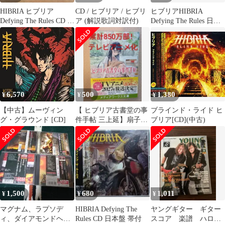
HIBRIA ヒブリア
CD / ヒブリア / ヒブリ
ヒブリアHIBRIA
Defying The Rules CD 日
ア (解説歌詞対訳付)
Defying The Rules 日本
本盤 美品
盤 帯付 廃盤
6,570
500
1,380
¥
¥
¥
【中古】ムーヴィン
【 ヒブリア古書堂の事
ブラインド・ライド ヒ
グ・グラウンド [CD]
件手帖 三上延】扇子編
ブリア[CD](中古)
Ⅴ巻 累計850万部 TVア
ニメ化
1,500
680
1,011
¥
¥
¥
マグナム、ラプソデ
HIBRIA Defying The
ヤングギター ギター
ィ、ダイアモンドヘッ
Rules CD 日本盤 帯付
スコア 楽譜 ハロウ