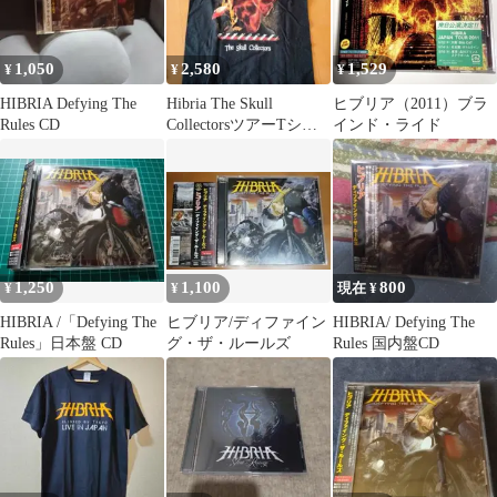
1,050
2,580
1,529
¥
¥
¥
HIBRIA Defying The
Hibria The Skull
ヒブリア（2011）ブラ
Rules CD
CollectorsツアーTシャ
インド・ライド
ツ M
1,250
1,100
800
¥
¥
現在 ¥
HIBRIA /「Defying The
ヒブリア/ディファイン
HIBRIA/ Defying The
Rules」日本盤 CD
グ・ザ・ルールズ
Rules 国内盤CD