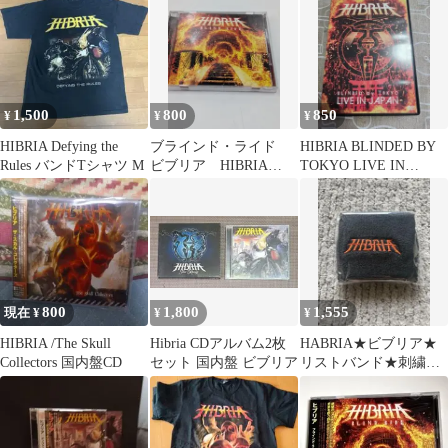
1,500
800
850
¥
¥
¥
HIBRIA Defying the
ブラインド・ライド
HIBRIA BLINDED BY
Rules バンドTシャツ M
ビブリア HIBRIA
TOKYO LIVE IN
BLIND RIDE
JAPAN
800
1,800
1,555
現在 ¥
¥
¥
HIBRIA /The Skull
Hibria CDアルバム2枚
HABRIA★ビブリア★
Collectors 国内盤CD
セット 国内盤 ビブリア
リストバンド★刺繍★
黒★レア