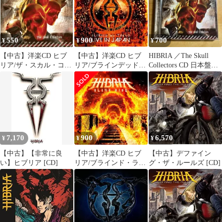
550
900
700
¥
¥
¥
【中古】洋楽CD ヒブ
【中古】洋楽CD ヒブ
HIBRIA ／The Skull
リア/ザ・スカル・コレ
リア/ブラインデッド・
Collectors CD 日本盤
クターズ
バイ・トウキョウ～ラ
帯付き
イヴ・イン・ジャパン
～
7,170
900
6,570
¥
¥
¥
【中古】【非常に良
【中古】洋楽CD ヒブ
【中古】デファイン
い】ヒブリア [CD]
リア/ブラインド・ライ
グ・ザ・ルールズ [CD]
ド