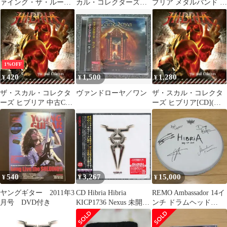
ァイング・ザ・ルール
カル・コレクターズ
ブリア メタルバンド ジ
ズ
(解説歌詞対訳付)
ャパンツアーTシャツ
1%OFF
420
1,500
1,280
¥
¥
¥
ザ・スカル・コレクタ
ヴァンドローヤ／ワン
ザ・スカル・コレクタ
ーズ ヒブリア 中古CD
ーズ ヒブリア[CD](中
レンタル落ち 8e-1442
古)
540
3,267
15,000
¥
¥
¥
ヤングギター 2011年3
CD Hibria Hibria
REMO Ambassador 14イ
月号 DVD付き
KICP1736 Nexus 未開封
ンチ ドラムヘッド
/00110
HIBRIAサイン入り