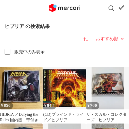
ヒブリア の検索結果
並び替え
販売中のみ表示
850
848
700
¥
¥
¥
HIBRIA ／Defying the
(CD)ブラインド・ライ
ザ・スカル・コレクタ
Rules 国内盤 帯付き
ド／ヒブリア
ーズ ヒブリア