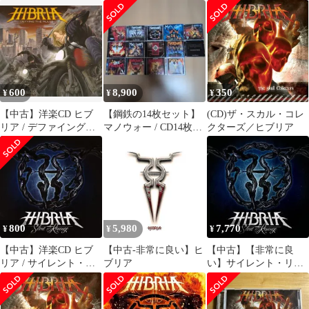
ド、ヒブリア４枚
ィン ガンマレイ
2013年 DVD付
600
8,900
350
¥
¥
¥
【中古】洋楽CD ヒブ
【鋼鉄の14枚セット】
(CD)ザ・スカル・コレ
リア / デファイング・
マノウォー / CD14枚コ
クターズ／ヒブリア
ザ・ルルーズ[限定盤]
ンプリート MANOWAR
800
5,980
7,770
¥
¥
¥
【中古】洋楽CD ヒブ
【中古-非常に良い】ヒ
【中古】【非常に良
リア / サイレント・リ
ブリア
い】サイレント・リヴ
ヴェンジ
ェンジ [CD]