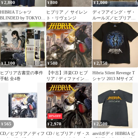
2,800
800
1,000
¥
¥
¥
HIBRIA Tシャツ
ヒブリア ／ サイレン
ディフアイング・ザ・
BLINDED by TOKYO
ト・リヴェンジ
ルールズ／ヒブリア
LIVE
日本盤CD
1,100
500
2,750
¥
¥
¥
ヒブリア古書堂の事件
【中古】洋楽CD ヒブ
Hibria Silent Revenge T
手帖 全4巻
リア / ディファイン
シャツ 2013 Mサイズ
グ・ザ・ルールズ
10%OFF
565
2,970
2,500
¥
¥
¥
CD／ヒブリア／ディフ
CD / ヒブリア / ザ・ス
anvilボディ HIBRIA ビ