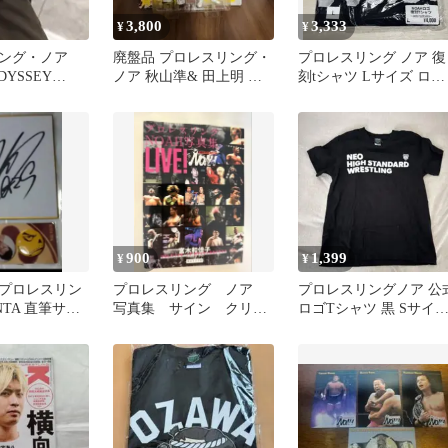
3,800
3,333
¥
¥
ング・ノア
廃盤品 プロレスリング・
プロレスリング ノア 復
DYSSEY
ノア 秋山準& 田上明 フ
刻tシャツ Lサイズ ロゴ
ィギュア 美品
旗揚げ記念 2023 新品
900
1,399
¥
¥
プロレスリン
プロレスリング ノア
プロレスリングノア 公
NTA 直筆サイ
写真集 サイン クリア
ロゴTシャツ 黒 Sサイ
色紙＆缶バッ
ファイル
NOAH