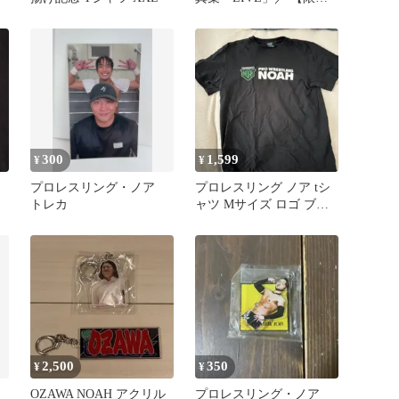
定】丸藤正道特別仕様カ
バー
300
1,599
¥
¥
プロレスリング・ノア
プロレスリング ノア tシ
トレカ
ャツ Mサイズ ロゴ ブラ
ック
2,500
350
¥
¥
OZAWA NOAH アクリル
プロレスリング・ノア