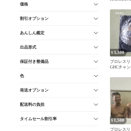
価格
ングカード 
割引オプション
あんしん鑑定
出品形式
3,300
¥
保証付き整備品
プロレス
GHCチャ
タオル【G
色
ヘビー】
発送オプション
配送料の負担
タイムセール割引率
1,500
¥
プロレスリ