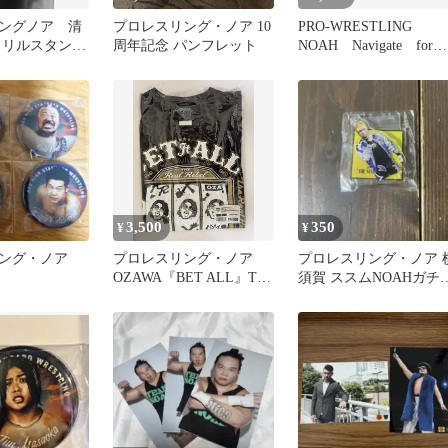
ングノア 清
プロレスリング・ノア 10
PRO-WRESTLING
クリルスタンド
周年記念 パンフレット
NOAH Navigate for
2019
Evolutio
3,500
350
¥
¥
リング・ノア
プロレスリング・ノア
プロレスリング・ノア 
OZAWA『BET ALL』Tシ
須賀 ススムNOAHガチ
ャツGOLD ver【S】
アクリルスタンド