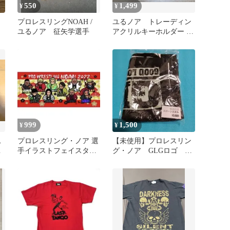
550
1,499
¥
¥
ア
プロレスリングNOAH /
ユるノア トレーディン
ユるノア 征矢学選手
アクリルキーホルダー プ
ロレスリング・ノア 晴
斗希
999
1,500
¥
¥
ス
プロレスリング・ノア 選
【未使用】プロレスリン
光
手イラストフェイスタオ
グ・ノア GLGロゴ ス
ル 未使用
ポーツ タオル サイン
有