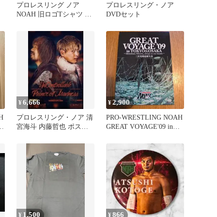
プロレスリング ノア
プロレスリング・ノア
NOAH 旧ロゴTシャツ 紺
DVDセット
色 LLサイズ
6,666
2,900
¥
¥
H
プロレスリング・ノア 清
PRO-WRESTLING NOAH
ン
宮海斗 内藤哲也 ポスタ
GREAT VOYAGE'09 in
ー B2サイズ
T…
1,500
866
¥
¥