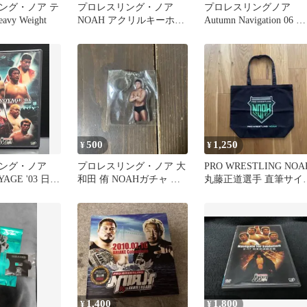
ング・ノア テ
プロレスリング・ノア
プロレスリングノア
vy Weight
NOAH アクリルキーホル
Autumn Navigation 06 日
ダー 遠藤哲哉 征矢学
本武道館 DVD
500
1,250
¥
¥
ング・ノア
プロレスリング・ノア 大
PRO WRESTLING NOA
YAGE '03 日本
和田 侑 NOAHガチャ ア
丸藤正道選手 直筆サイ
D
クリルキーホルダー
入り トートバッグ
1,400
1,800
¥
¥