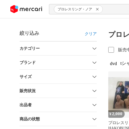
ンツにスキップ
プロレスリング・ノア
絞り込み
プロレ
クリア
カテゴリー
販売
ブランド
tシ
dvd
サイズ
販売状況
出品者
2,000
¥
商品の状態
プロレスリ
HAKOBU