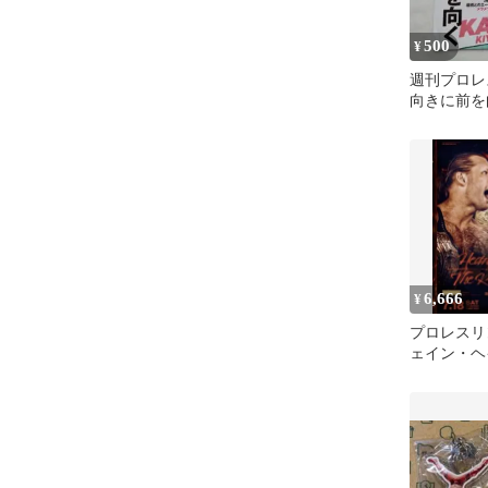
500
¥
週刊プロレスN
向きに前を
リング・ノ
6,666
¥
プロレスリ
ェイン・ヘ
OZAWA 
ズ