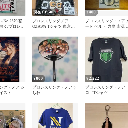
1,500
400
現在 ¥
¥
o.2379/横
プロレスリングノア
プロレスリング・ノア 
向く/プロレス
OZAWA Tシャツ 東京限
ード ベルト 力皇 永源 
ア
定ご当地Tシャツ 浴衣ver
川 4枚 セット プロレス
800
2,222
¥
¥
ング・ノア シ
プロレスリング・ノアう
プロレスリング・ノ
イスト
ちわ
ロゴTシャツ
ポスター B2サイ