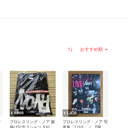
並び替え
3,000
1,450
¥
¥
テ
プロレスリング・ノア 旗
プロレスリング・ノア 写
揚げ記念 Tシャツ XXL
真集「LIVE」／ 【限