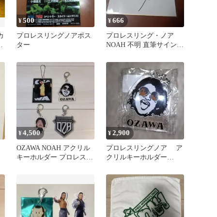
500
666
¥
¥
カ
プロレスリングノアポス
プロレスリング・ノア
小
ター
NOAH 不明 直筆サイン色
紙
4,500
2,900
¥
¥
ア
OZAWA NOAH アクリル
プロレスリングノア ア
キーホルダー プロレスリ
クリルキーホルダー
ング・ノア
OZAWA