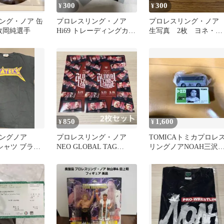
300
300
¥
¥
ング・ノア 缶
プロレスリング・ノア
プロレスリング・ノ
J政岡純選手
Hi69 トレーディングカー
生写真 2枚 ヨネ・大
ド トレカ NOAH
原
850
1,600
¥
¥
ングノア
プロレスリング・ノア
TOMICAトミカプロレ
Tシャツ ブラッ
NEO GLOBAL TAG
リングノアNOAH三沢
LEAGUE クリアファイル
晴