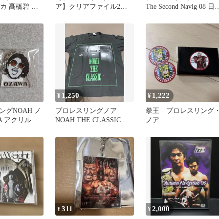
レカ 髙橋碧 小
ア】クリアファイル2枚&
The Second Navig 08 日
屋浩斗
ステッカー
武道館 DVD
1,250
1,222
¥
¥
グNOAH ノ
プロレスリングノア
拳王 プロレスリング
A アクリルキ
NOAH THE CLASSIC プ
ノア
 フィギュア
ロレスTシャツ
311
2,000
¥
¥