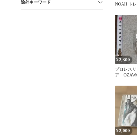
除外キーワード
NOAH ト
柳勇斗 鶴
2,300
¥
プロレスリン
ア OZAW
ーホルダー
2,000
¥