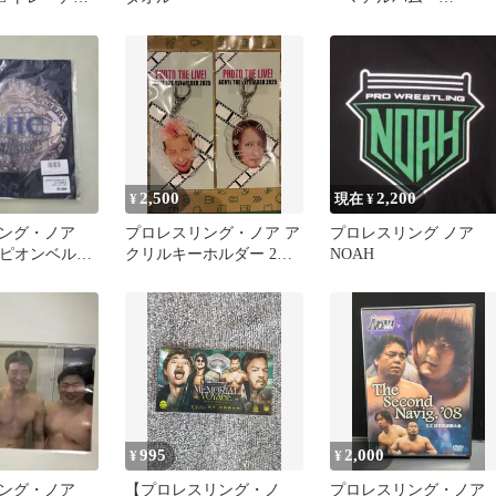
25〜26年分
DEPARTURE
2,500
2,200
¥
現在 ¥
リング・ノア
プロレスリング・ノア ア
プロレスリング ノア
ンピオンベルト
クリルキーホルダー 2種
NOAH
HCジュニア・
セットHAYATA YO-HEY
995
2,000
¥
¥
ング・ノア
【プロレスリング・ノ
プロレスリング・ノア