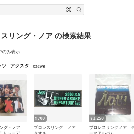
スリング・ノア の検索結果
中のみ表示
ャツ
アクスタ
ozawa
700
1,250
¥
¥
ング・ノア
プロレスリング ノア
プロレスリングノア 
NE トレーディ
タオル
ーマアルバム