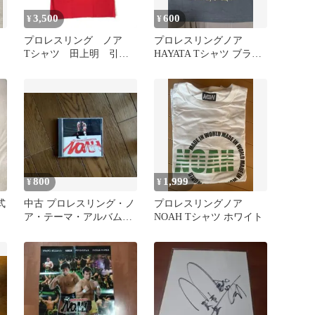
3,500
600
¥
¥
プロレスリング ノア
プロレスリングノア
Tシャツ 田上明 引退
HAYATA Tシャツ ブラッ
記念 ザラストタンゴ
ク
800
1,999
¥
¥
式
中古 プロレスリング・ノ
プロレスリングノア
ズ
ア・テーマ・アルバム～
NOAH Tシャツ ホワイト
For Evolution