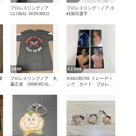
プロレスリングノア
プロレスリング・ノア 小
GLOBAL HONORED
峠篤司選手
CROWN Tシャツ
600
2,999
¥
¥
横
プロレスリングノア 丸
HAKOBUNE トレーディ
ャ
藤正道 IMMORTAL
ング カード プロレス
BIRD Tシャツ ブラック
リング・ノア OZAWA