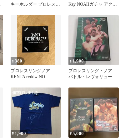
本
キーホルダー プロレスリ
Kzy NOAHガチャ アクリ
ング・ノア
ルキーホルダー
380
1,900
¥
¥
・
プロレスリングノア
プロレスリング・ノア
KENTA rvddw NO
バトル・レヴォリューシ
MERCY ステッカー
ョン 2001 DVD
1,900
5,000
¥
¥