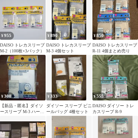
955
890
850
¥
¥
¥
DAISO トレカスリーブ
DAISO トレカスリーブ
DAISO トレカスリーブ
M-2（100枚×3パック）
M-3 4個セット
R-11 4個まとめ売り
300
333
555
¥
¥
¥
【新品・匿名】ダイソ
ダイソー スリーブ ビニ
DAISO ダイソー トレ
ースリーブ M-3 ハード
ールバッグ 4種セット
カスリーブ R-9
70枚 おまけ付