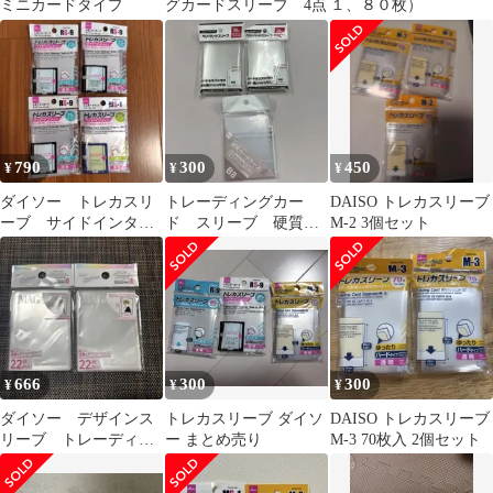
ミニカードタイプ
グカードスリーブ 4点
１、８０枚）
790
300
450
¥
¥
¥
ダイソー トレカスリ
トレーディングカー
DAISO トレカスリーブ
ーブ サイドインタイ
ド スリーブ 硬質ケ
M-2 3個セット
プ
ース 3点セット
DAISO Seria
666
300
300
¥
¥
¥
ダイソー デザインス
トレカスリーブ ダイソ
DAISO トレカスリーブ
リーブ トレーディン
ー まとめ売り
M-3 70枚入 2個セット
グカード マガジン
風 3点セット