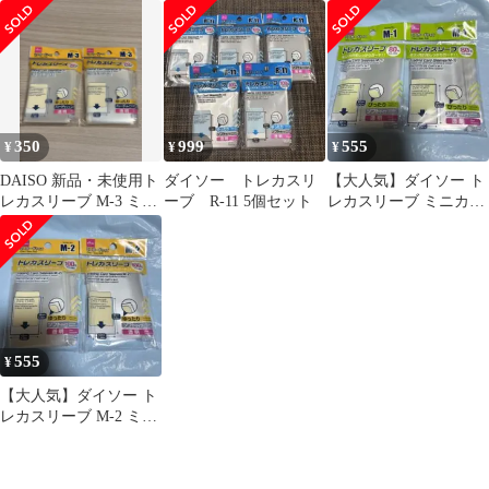
350
999
555
¥
¥
¥
DAISO 新品・未使用ト
ダイソー トレカスリ
【大人気】ダイソー ト
レカスリーブ M-3 ミニ
ーブ R-11 5個セット
レカスリーブ ミニカー
サイズ 70枚入 2個セッ
ドサイズ 透明 ソフト
ト
80枚＆2袋
555
¥
【大人気】ダイソー ト
レカスリーブ M-2 ミニ
カードサイズ 透明 ソフ
ト