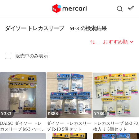
ダイソー トレカスリーブ M-3 の検索結果
並び替え
販売中のみ表示
333
888
780
¥
¥
¥
DAISO ダイソー トレ
ダイソー トレカスリー
トレカスリーブ M-3 70
カスリーブ M-3 ハード
ブ R-10 5個セット
枚入り 5個セット
70枚