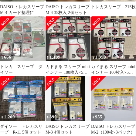
DAISO トレカスリーブ
DAISO トレカスリーブ
トレカスリーブ 215枚
M-4 カード整理に
M-4 35枚入 2個セット
666
1,199
1,350
¥
¥
¥
トレカ スリーブ ダ
カドまる スリーブ mini
カドまる スリーブ mini
イソー
インナー 100枚入×5セ
インナー 100枚入×5セ
ット 遊戯王等
ット 遊戯王等
1,200
890
955
¥
¥
¥
ダイソー トレカスリ
DAISO トレカスリーブ
DAISO トレカスリーブ
ーブ R-11 5個セット
M-3 4個セット
M-2（100枚×3パック）