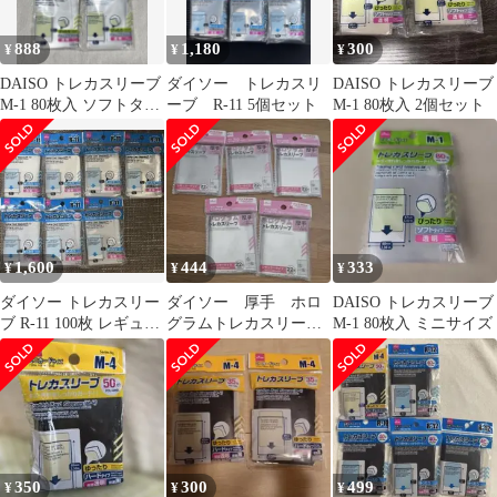
888
1,180
300
¥
¥
¥
DAISO トレカスリーブ
ダイソー トレカスリ
DAISO トレカスリーブ
M-1 80枚入 ソフトタイ
ーブ R-11 5個セット
M-1 80枚入 2個セット
プ 5個セット
1,600
444
333
¥
¥
¥
ダイソー トレカスリー
ダイソー 厚手 ホロ
DAISO トレカスリーブ
ブ R-11 100枚 レギュラ
グラムトレカスリー
M-1 80枚入 ミニサイズ
ーカードサイズ 7点
ブ 5点
350
300
499
¥
¥
¥