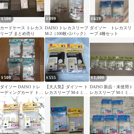
500
899
619
¥
¥
¥
カードケース トレカス
DAISO トレカスリーブ
ダイソー トレカスリ
リーブ まとめ売り
M-2（100枚×2パック）
ーブ 4種セット
500
555
1,000
¥
¥
¥
ダイソー DAISO トレ
【大人気】ダイソー ト
DAISO 新品・未使用ト
ーディングカード トレ
レカスリーブ M-4 ミニ
レカスリーブ M-1 ミニ
カ スリーブ R-8 4個セ
カードサイズ ハード
サイズ 80枚入 5個セッ
ット
ト