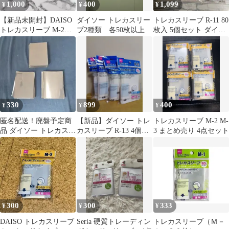
1,000
400
1,099
¥
¥
¥
【新品未開封】DAISO
ダイソー トレカスリー
トレカスリーブ R-11 80
トレカスリーブ M-2
ブ2種類 各50枚以上
枚入 5個セット ダイソ
100枚入 2個セット
ー
330
899
400
¥
¥
¥
匿名配送！廃盤予定商
【新品】ダイソー トレ
トレカスリーブ M-2 M-
品 ダイソー トレカスリ
カスリーブ R-13 4個セ
3 まとめ売り 4点セット
ーブ（Ｒ－１２） 120
ット トレカ
枚＋予備
300
300
333
¥
¥
¥
DAISO トレカスリーブ
Seria 硬質トレーディン
トレカスリーブ（Ｍ－