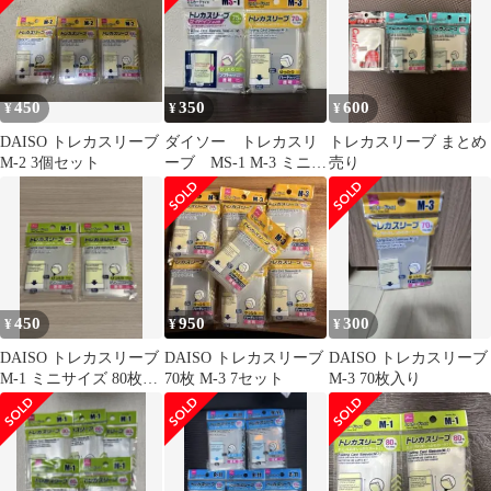
450
350
600
¥
¥
¥
DAISO トレカスリーブ
ダイソー トレカスリ
トレカスリーブ まとめ
M-2 3個セット
ーブ MS-1 M-3 ミニカ
売り
ードスリーブ
450
950
300
¥
¥
¥
DAISO トレカスリーブ
DAISO トレカスリーブ
DAISO トレカスリーブ
M-1 ミニサイズ 80枚入
70枚 M-3 7セット
M-3 70枚入り
2個セット