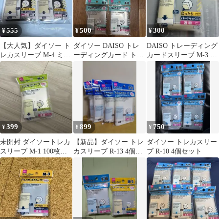
555
500
300
¥
¥
¥
【大人気】ダイソー ト
ダイソー DAISO トレ
DAISO トレーディング
レカスリーブ M-4 ミニ
ーディングカード トレ
カードスリーブ M-3 70
カードサイズ ハード
カ スリーブ R-8 4個セ
枚入
ット
399
899
750
¥
¥
¥
未開封 ダイソートレカ
【新品】ダイソー トレ
ダイソー トレカスリー
スリーブ M-1 100枚入
カスリーブ R-13 4個セ
ブ R-10 4個セット
り 使いかけ？
ット トレカ