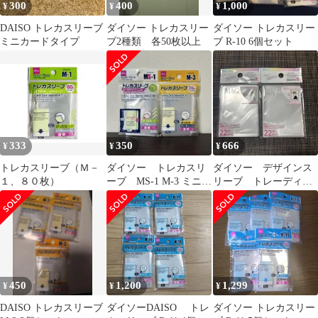
300
400
1,000
¥
¥
¥
DAISO トレカスリーブ
ダイソー トレカスリー
ダイソー トレカスリー
ミニカードタイプ
ブ2種類 各50枚以上
ブ R-10 6個セット
333
350
666
¥
¥
¥
トレカスリーブ（Ｍ－
ダイソー トレカスリ
ダイソー デザインス
１、８０枚）
ーブ MS-1 M-3 ミニカ
リーブ トレーディン
ードスリーブ
グカード マガジン
風 3点セット
450
1,200
1,299
¥
¥
¥
DAISO トレカスリーブ
ダイソーDAISO トレ
ダイソー トレカスリー