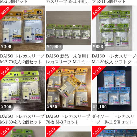
M-2 3個セット
カスリーブ R-11 4個セ
ブ R-11 5個セット
ット
300
1,000
888
¥
¥
¥
DAISO トレカスリーブ
DAISO 新品・未使用ト
DAISO トレカスリーブ
M-3 70枚入 2個セット
レカスリーブ M-1 ミニ
M-1 80枚入 ソフトタイ
サイズ 80枚入 5個セッ
プ 5個セット
ト
300
950
1,180
¥
¥
¥
DAISO トレカスリーブ
DAISO トレカスリーブ
ダイソー トレカスリ
M-1 80枚入 2個セット
70枚 M-3 7セット
ーブ R-11 5個セット