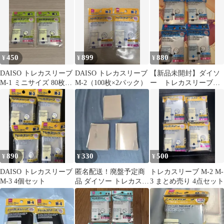
450
899
880
¥
¥
¥
DAISO トレカスリーブ
DAISO トレカスリーブ
【新品未開封】ダイソ
M-1 ミニサイズ 80枚入
M-2（100枚×2パック）
ー トレカスリーブ
2個セット
R-10 70枚 4点セット
890
330
500
¥
¥
¥
DAISO トレカスリーブ
匿名配送！廃盤予定商
トレカスリーブ M-2 M-
M-3 4個セット
品 ダイソー トレカスリ
3 まとめ売り 4点セット
ーブ（Ｒ－１２） 120
枚＋予備