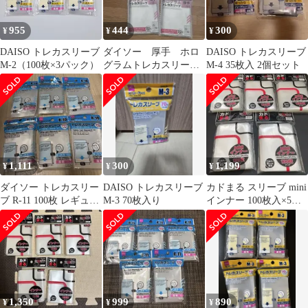
955
444
300
¥
¥
¥
DAISO トレカスリーブ
ダイソー 厚手 ホロ
DAISO トレカスリーブ
M-2（100枚×3パック）
グラムトレカスリー
M-4 35枚入 2個セット
ブ 5点
1,111
300
1,199
¥
¥
¥
ダイソー トレカスリー
DAISO トレカスリーブ
カドまる スリーブ mini
ブ R-11 100枚 レギュラ
M-3 70枚入り
インナー 100枚入×5セ
ーカードサイズ 6点
ット 遊戯王等
1,350
999
890
¥
¥
¥