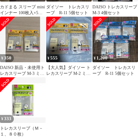
カドまる スリーブ mini
ダイソー トレカスリ
DAISO トレカスリーブ
インナー 100枚入×5セ
ーブ R-11 5個セット
M-3 4個セット
ット 遊戯王等
350
555
1,200
¥
¥
¥
DAISO 新品・未使用ト
【大人気】ダイソー ト
ダイソー トレカスリ
レカスリーブ M-3 ミニ
レカスリーブ M-2 ミニ
ーブ R-11 5個セット
サイズ 70枚入 2個セッ
カードサイズ 透明 ソフ
ト
ト
333
¥
トレカスリーブ（Ｍ－
１、８０枚）