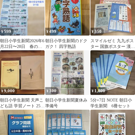
599
499
350
¥
¥
¥
朝日小学生新聞2026年6
朝日小学生新聞のドク
スマイルゼミ 九九ポス
月22日〜28日 春の特
ガク！ 四字熟語
ター 国旗ポスター 漢字
集号 計7誌 中受 自
攻略BOOK 4点セット
宅学習
9,000
300
1,800
¥
¥
¥
朝日小学生新聞 天声こ
朝日小学生新聞夏休み
5分×7日 NOTE 朝日小
ども語 学習ノート 25冊
準備号
学生新聞 6冊セット
セット+7冊 合計32
冊 まとめ