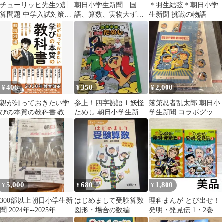
チューリッヒ先生の計
朝日小学生新聞 国
＊羽生結弦＊朝日小学
算問題 中学入試対策ゼ
語、算数、実物大ずか
生新聞 挑戦の物語
ミ
ん
406
350
2,000
¥
¥
¥
親が知っておきたい学
参上！四字熟語 1 妖怪
落第忍者乱太郎 朝日小
びの本質の教科書 教科
ためし 朝日小学生新聞
学生新聞 コラボグッズ
別編 ドラゴン桜2×朝日
の学習まんが
セット
小学生新聞×朝日中高生
新聞
5,000
680
1,800
¥
¥
¥
300部以上朝日小学生新
はじめまして受験算数
理科まんが とび出せ！
聞 2024年--2025年
図形・場合の数編
発明・発見伝 1・2巻セ
ット 朝日小学生新聞