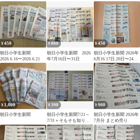
ト
バー 天声こども語
受験
450
888
450
¥
¥
¥
朝日小学生新聞
朝日小学生新聞 2026
朝日小学生新聞 2026年
2026.6.16〜2026.6.21
年7月16日〜31日
6月16.17日.20日〜24日
分 まとめ売り
1,000
390
900
¥
¥
¥
朝日小学生新聞
朝日小学生新聞7/21～
朝日小学生新聞 2026年
7/31＋そもそも知りた
7月分 まとめ売り
い吉田君、他付き