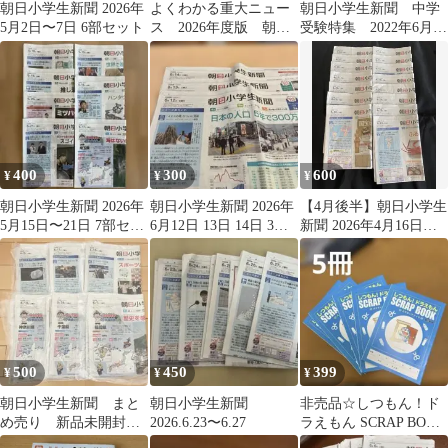
朝日小学生新聞 2026年
よくわかる重大ニュー
朝日小学生新聞 中学
5月2日〜7日 6部セット
ス 2026年度版 朝日
受験特集 2022年6月〜
小学生新聞
2026年3月 27回分
400
300
600
¥
¥
¥
朝日小学生新聞 2026年
朝日小学生新聞 2026年
【4月後半】朝日小学生
5月15日〜21日 7部セッ
6月12日 13日 14日 3部
新聞 2026年4月16日〜4
ト
セット
月30日 15日分セット
500
450
399
¥
¥
¥
朝日小学生新聞 まと
朝日小学生新聞
非売品☆しつもん！ド
め売り 新品未開封 6
2026.6.23〜6.27
ラえもん SCRAP BOOK
日分 桃太郎電鉄 47
5冊セット