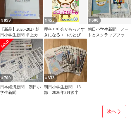
899
455
600
¥
¥
¥
【新品】2026-2027 朝
理科と社会がもっとす
朝日小学生新聞 ノー
日小学生新聞 卓上カレ
きになるエコのとびら
トとスクラップブック
ンダー
朝日小学生新聞連載!! 2
セット 他おまけ
／SAPIX環境教育セン
ター
700
333
¥
¥
日本経済新聞 朝日小
朝日小学生新聞 13
学生新聞
部 2026年2月後半
次へ