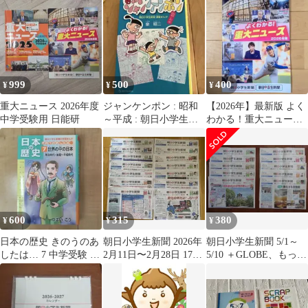
999
500
400
¥
¥
¥
重大ニュース 2026年度
ジャンケンポン : 昭和
【2026年】最新版 よく
中学受験用 日能研
～平成 : 朝日小学生新
わかる！重大ニュース
聞連載まんが
時事問題 朝日小学生新
聞
600
315
380
¥
¥
¥
日本の歴史 きのうのあ
朝日小学生新聞 2026年
朝日小学生新聞 5/1～
したは… 7 中学受験 朝
2月11日〜2月28日 17日
5/10 ＋GLOBE、もっと
日小学生新聞
分 ゆりあん 朝夏まなと
教えてドラえもん,他付