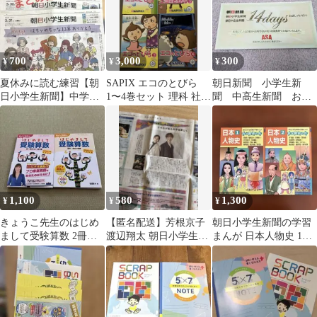
700
3,000
300
¥
¥
¥
夏休みに読む練習【朝
SAPIX エコのとびら
朝日新聞 小学生新
日小学生新聞】中学受
1〜4巻セット 理科 社会
聞 中高生新聞 おた
験に！2024年3月(他の
学習参考書
めし 無料
月あり)
1,100
580
1,300
¥
¥
¥
きょうこ先生のはじめ
【匿名配送】芳根京子
朝日小学生新聞の学習
まして受験算数 2冊セ
渡辺翔太 朝日小学生新
まんが 日本人物史 1・2
ット
聞 切り抜き
巻セット