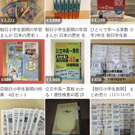
2,222
3,000
1,200
¥
¥
¥
朝日小学生新聞の学習
朝日小学生新聞の学習
ひとりで学べる算数 小
まんが 日本の歴史 1〜7
まんが 日本の歴史 全7
学2年生 朝日学生新聞
巻セット
巻セット
社
400
1,000
450
¥
¥
¥
②朝日小学生新聞の特
公立中高一貫校 わか
【朝日小学生新聞】 ま
典 4点セット
る！適性検査45題 詳細
とめ売り（11/1-11/15）
解説
※11/10なし