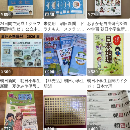
890
550
770
¥
¥
¥
24日間で完成！グラフ
未使用 朝日新聞 ド
おまかせ自由研究&調
問題特別ゼミ 公立中高
ラえもん スクラップ
べ学習 朝日小学生新聞
一貫校対策
ブック 小学生新聞
編集
まとめ売り
300
900
580
¥
¥
¥
朝日新聞 朝日小学生
【非売品】朝日小学生
朝日小学生新聞のドク
新聞 夏休み準備号
新聞
ガ！ 日本地理
2026 夏
777
300
400
¥
¥
¥