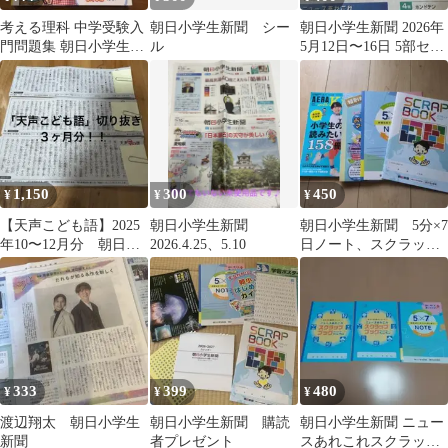
考える理科 中学受験入
朝日小学生新聞 シー
朝日小学生新聞 2026年
門問題集 朝日小学生新
ル
5月12日〜16日 5部セッ
聞の学習シリーズカバ
ト
ー折れあり
1,150
300
450
¥
¥
¥
【天声こども語】2025
朝日小学生新聞
朝日小学生新聞 5分×7
年10〜12月分 朝日小
2026.4.25、5.10
日ノート、スクラップ
学生新聞 おまけつき学
ブック、桃鉄すごろく
習教材
333
399
480
¥
¥
¥
渡辺翔太 朝日小学生
朝日小学生新聞 購読
朝日小学生新聞 ニュー
新聞
者プレゼント
スあれこれスクラップ