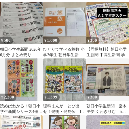
ブック、5分×7日NOTE
3冊セット
580
1,000
300
¥
¥
¥
朝日小学生新聞 2026年
ひとりで学べる算数 小
【同梱無料】朝日小学
6月分 まとめ売り
学3年生 朝日学生新聞
生新聞 中高生新聞 学習
社
ポスター 3点セット 時
事問題対策
2,200
1,399
300
¥
¥
¥
読めばわかる！朝日小
理科まんが とび出
朝日小学生新聞 桒木
学生新聞シリーズ4冊セ
せ！発明・発見伝 1 2
里夢 くわきりむ 5月
ット バラ売り可能
セット 朝日小学生新
22日号
聞 伝記