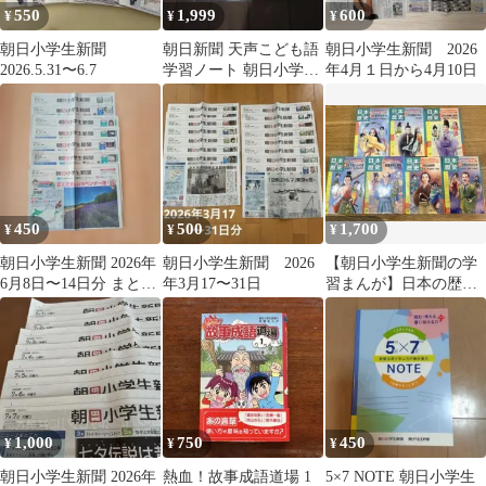
550
1,999
600
¥
¥
¥
朝日小学生新聞
朝日新聞 天声こども語
朝日小学生新聞 2026
2026.5.31〜6.7
学習ノート 朝日小学生
年4月１日から4月10日
新聞 未開封5冊セット
450
500
1,700
¥
¥
¥
朝日小学生新聞 2026年
朝日小学生新聞 2026
【朝日小学生新聞の学
6月8日〜14日分 まとめ
年3月17〜31日
習まんが】日本の歴史
売り
全7巻セット 中学受験
に
1,000
750
450
¥
¥
¥
朝日小学生新聞 2026年
熱血！故事成語道場 1
5×7 NOTE 朝日小学生