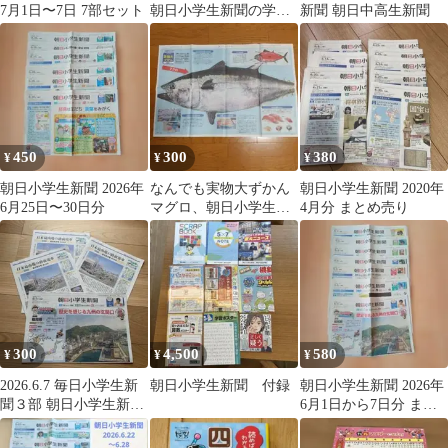
7月1日〜7日 7部セット
朝日小学生新聞の学習
新聞 朝日中高生新聞
まんが
450
300
380
¥
¥
¥
朝日小学生新聞 2026年
なんでも実物大ずかん
朝日小学生新聞 2020年
6月25日〜30日分
マグロ、朝日小学生新
4月分 まとめ売り
聞
300
4,500
580
¥
¥
¥
2026.6.7 毎日小学生新
朝日小学生新聞 付録
朝日小学生新聞 2026年
聞３部 朝日小学生新聞
6月1日から7日分 まと
1部
め売り