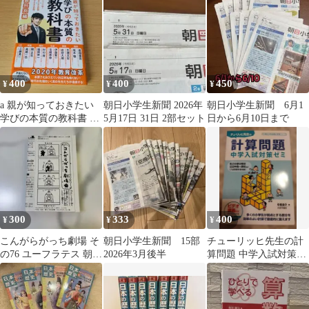
都道府県の旅
400
400
450
¥
¥
¥
a 親が知っておきたい
朝日小学生新聞 2026年
朝日小学生新聞 6月1
学びの本質の教科書 ド
5月17日 31日 2部セット
日から6月10日まで
ラゴン桜2×朝日小学生
新聞×朝日中高
300
333
400
¥
¥
¥
こんがらがっち劇場 そ
朝日小学生新聞 15部
チューリッヒ先生の計
の76 ユーフラテス 朝日
2026年3月後半
算問題 中学入試対策ゼ
小学生新聞
ミ