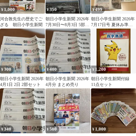
1,000
350
499
¥
¥
¥
河合敦先生の歴史でご
朝日小学生新聞 2026年
朝日小学生新聞 2026年
ざる 朝日小学生新聞
7月30日〜8月3日 5部セ
7月17日号 夏休み準備
ット
号 時事
300
400
1,200
¥
¥
¥
朝日小学生新聞 2026年
朝日小学生新聞 2026年
朝日小学生新聞付録
4月1日 2日 2部セット
4月分 まとめ売り
11点セット
340
500
1,000
¥
¥
¥