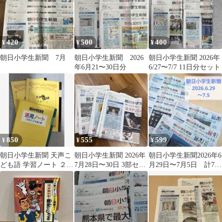
420
500
400
¥
¥
¥
朝日小学生新聞 7月
朝日小学生新聞 2026
朝日小学生新聞 2026年
年6月21〜30日分
6/27〜7/7 11日分セット
850
555
599
¥
¥
¥
朝日小学生新聞 天声こ
朝日小学生新聞 2026年
朝日小学生新聞2026年6
ども語 学習ノート ２
7月28日〜30日 3部セッ
月29日〜7月5日 計7
冊 活用ノート１冊
ト
誌 中受 自宅学習
３冊セット
自由研究