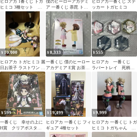
ヒロアカ 1番くじ トガ
僕のヒーローアカデミ
ヒロアカ一番くじ ステ
ヒミコ 3種セット ノ
ア 一番くじ 荼毘 トガ
ッカー トガヒミコ
ワールエッジ マスタ
ヒミコ トゥワイス 3体
ーライズ
セット
10,000
8,333
555
¥
¥
¥
ヒロアカ トガヒミコ 麗
一番くじ 僕のヒーロー
ヒロアカ 一番くじ
日お茶子 ラストワン フ
アカデミア E賞 お茶子
ラバートレイ 死柄
ィギュア 一番くじ
＆トガ(幼少期)
木 荼毘 トガヒミ
コ オールフォーワン
599
19,499
9,999
¥
¥
¥
一番くじ 幸せの上に
ヒロアカ 一番くじ フィ
ヒロアカ 一番くじ トガ
H賞 クリアポスタ
ギュア 4種セット
ヒミコ トガちゃん
ー トガヒミコ 麗日
MASTERLISE フィギュ