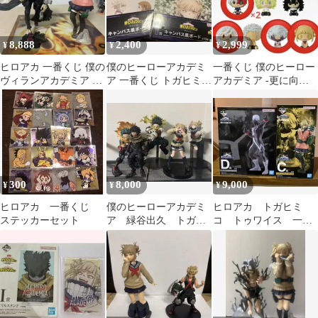
8,888
2,400
2,999
¥
¥
¥
ヒロアカ 一番くじ 僕の
僕のヒーローアカデミ
一番くじ 僕のヒーロー
ヴィランアカデミア フ
ア 一番くじ トガヒミコ
アカデミア -更に向こ
ィギュア セット
麗日お茶子セット
うへ- H賞 ちょこのっ
こフィギュア
300
8,000
9,000
¥
¥
¥
ヒロアカ 一番くじ
僕のヒーローアカデミ
ヒロアカ トガヒミ
ステッカーセット
ア 緑谷出久 トガヒ
コ トゥワイス 一番
ミコ フィギュア 一
くじ フィギュア
番くじ まとめ売り