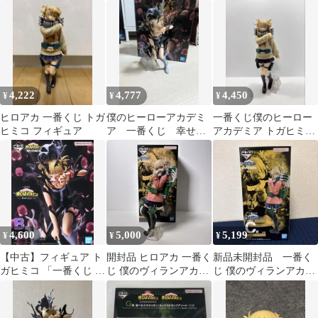
E賞 F 賞 フィギュア
ア 一番くじ
ミコ フィギュア
4,222
4,777
4,450
¥
¥
¥
ヒロアカ 一番くじ トガ
僕のヒーローアカデミ
一番くじ僕のヒーロー
ヒミコ フィギュア
ア 一番くじ 幸せの
アカデミア トガヒミコ
上に B賞 トガヒミ
フィギュア
コ フィギュア
4,600
5,000
5,199
¥
¥
¥
【中古】フィギュア ト
開封品 ヒロアカ 一番く
新品未開封品 一番く
ガヒミコ 「一番くじ 僕
じ 僕のヴィランアカデ
じ 僕のヴィランアカデ
のヒーローアカデミア
ミア トガヒミコ フィギ
ミア トガヒミコ C賞 フ
-幸せの上に-」
ュア C賞
ィギュア
MASTERLISE B賞 フィ