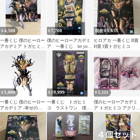
4,500
7,700
5,655
¥
¥
現在 ¥
一番くじ 僕のヒーロー
僕のヒーローアカデミ
ヒロアカ 一番くじ B賞
アカデミア トガヒミコ
ア 一番くじ let you
H賞 I賞トガヒミコ
フィギュア
down D賞 トガヒミコ
5,000
19,999
1,111
¥
¥
¥
一番くじ 僕のヒーロー
一番くじ トガヒミ
僕のヒーローアカデミ
アカデミア -幸せの上
コ ラストワン 僕の
ア トガヒミコ アクリル
に- B賞 トガヒミコ
ヒーローアカデミア
スタンド
フィギュア 爆豪 緑
谷