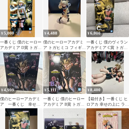
5,000
4,488
6,000
¥
¥
¥
一番くじ 僕のヒーロー
僕のヒーローアカデミ
一番くじ 僕のヴィラン
アカデミア D賞 トガヒ
ア トガヒミコ フィギュ
アカデミア C賞 トガヒ
ミコ MASTERLISE
ア
ミコ フィギュア
4,999
5,111
8,400
¥
¥
¥
僕のヒーローアカデミ
一番くじ 僕のヒーロー
【箱付き】一番くじ ヒ
ア 一番くじ 幸せの
アカデミア B賞 トガヒ
ロアカ 幸せの上に ラス
上に B賞 トガヒミ
ミコ
トワン賞 お茶子 トガヒ
コ フィギュア
ミコ