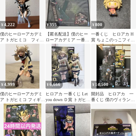
ギュア
4,222
355
800
¥
¥
¥
僕のヒーローアカデミ
【匿名配送】僕のヒー
一番くじ ヒロアカ H
ア トガヒミコ フィギ
ローアカデミア 一番く
賞 ちょこのっこフィギ
ュア
じ G賞 スマホリボン ト
ュア トガヒミコ
ガヒミコ
4,999
6,666
14,500
¥
¥
¥
僕のヒーローアカデミ
ヒロアカ 一番くじ Let
開封品 ヒロアカ 一
ア トガヒミコ フィギュ
you down Ｄ賞 トガヒミ
番くじ 僕のヴィランア
ア 一番くじ
コ
カデミア A賞 B賞 C
賞 D賞