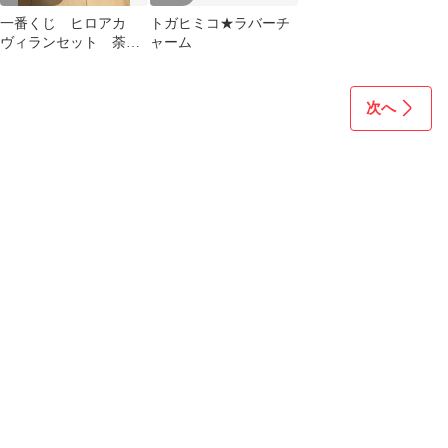
一番くじ ヒロアカ
トガヒミコ★ラバーチ
ヴィランセット 荼
ャーム
毘 オールフォーワン2
体 トガヒミコ
次へ