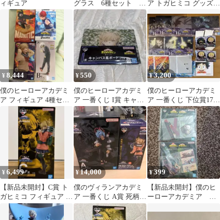
ィギュア
グラス 6種セット
ア トガヒミコ グッズセ
轟 上鳴 切島 爆
ット
豪 荼毘 トガ
8,444
550
3,200
¥
¥
¥
僕のヒーローアカデミ
僕のヒーローアカデミ
僕のヒーローアカデミ
ア フィギュア 4種セッ
ア 一番くじ I賞 キャン
ア 一番くじ 下位賞17点
ト
バス風ボード トガヒミ
セット
コ
6,499
14,000
399
¥
¥
¥
【新品未開封】C賞 ト
僕のヴィランアカデミ
【新品未開封】僕のヒ
ガヒミコ フィギュア 一
ア 一番くじ A賞 死柄木
ーローアカデミア 一
番くじ 僕のヴィランア
弔 ラストワン賞 トガヒ
番くじ G賞 2個セッ
カデミア
ミコ
ト