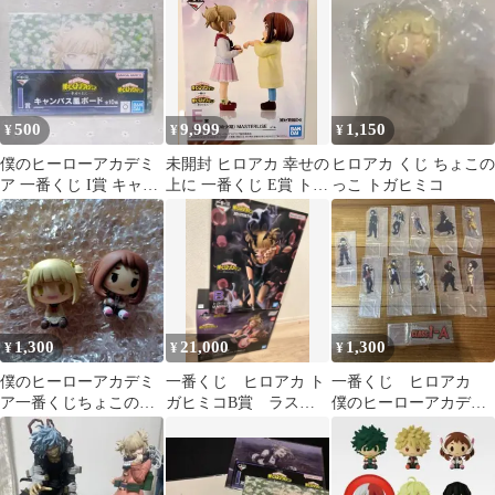
お茶子
ア
500
9,999
1,150
¥
¥
¥
僕のヒーローアカデミ
未開封 ヒロアカ 幸せの
ヒロアカ くじ ちょこの
ア 一番くじ I賞 キャン
上に 一番くじ E賞 トガ
っこ トガヒミコ
バス風ボード トガヒミ
ヒミコ 麗日お茶子 幼少
コ
期
1,300
21,000
1,300
¥
¥
¥
僕のヒーローアカデミ
一番くじ ヒロアカ ト
一番くじ ヒロアカ
ア一番くじちょこのっ
ガヒミコB賞 ラスト
僕のヒーローアカデミ
こ トガヒミコ•お茶子
ワン(トガ&お茶子)
ア f賞 アクリルスタ
ンド アクスタ