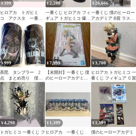
399
2,200
26,666
¥
¥
¥
ヒロアカ トガヒミ
一番くじ ヒロアカ フィ
一番くじ 僕のヒーロー
コ アクスタ 一番く
ギュア トガヒミコ 爆豪
アカデミア B賞 ラスト
じ
勝己 2体セット 箱なし
ワン トガヒミコ トガ
台座あり
ヒロアカ
999
7,999
3,700
¥
¥
¥
荼毘 タンブラー 2
【未開封】一番くじ 僕
ヒロアカ トガヒミコ 一
点 まとめ売り 僕の
のヒーローアカデミア
番くじ フィギュア Ｃ賞
ヴィランアカデミア
H賞 トガヒミコ フィギ
ヒロアカ
ュア
4,290
1,399
1,199
¥
¥
¥
トガヒミコ 一番くじ フ
ヒロアカ 一番くじ
僕のヒーローアカデミ