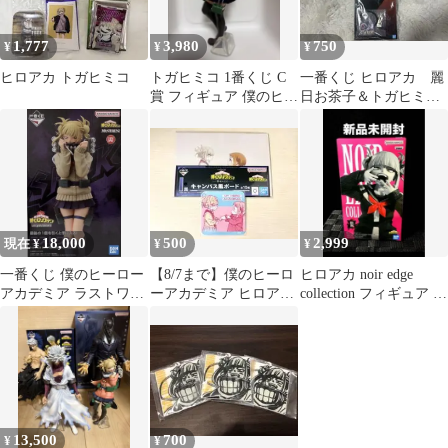
1,777
3,980
750
¥
¥
¥
ヒロアカ トガヒミコ
トガヒミコ 1番くじ C
一番くじ ヒロアカ 麗
賞 フィギュア 僕のヒー
日お茶子＆トガヒミ
ローアカデミア
コ 3点セット
18,000
500
2,999
現在 ¥
¥
¥
一番くじ 僕のヒーロー
【8/7まで】僕のヒーロ
ヒロアカ noir edge
アカデミア ラストワン
ーアカデミア ヒロアカ
collection フィギュア ト
賞 トガヒミコ フィギュ
キャンバス風ボード コ
ガヒミコ 新品
ア
ースター
13,500
700
¥
¥