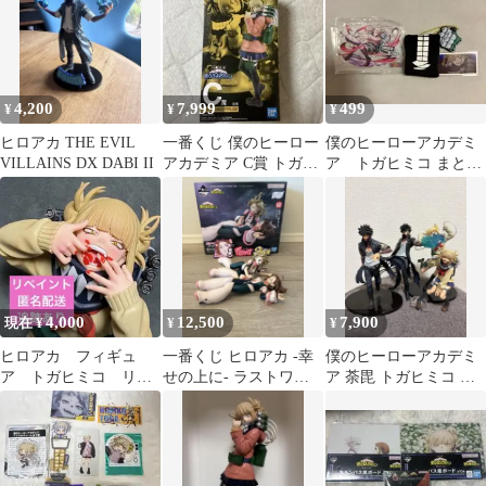
4,200
7,999
499
¥
¥
¥
ヒロアカ THE EVIL
一番くじ 僕のヒーロー
僕のヒーローアカデミ
VILLAINS DX DABI II
アカデミア C賞 トガヒ
ア トガヒミコ まとめ
ミコ MASTERLISE
売り
4,000
12,500
7,900
現在 ¥
¥
¥
ヒロアカ フィギュ
一番くじ ヒロアカ -幸
僕のヒーローアカデミ
ア トガヒミコ リペ
せの上に- ラストワン
ア 荼毘 トガヒミコ フ
イント 一番くじ
賞 麗日お茶子VSトガヒ
ィギュアセット
Noir Edge
ミコ