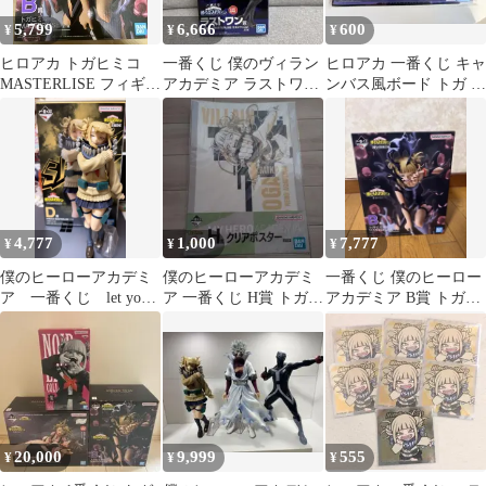
5,799
6,666
600
¥
¥
¥
ヒロアカ トガヒミコ
一番くじ 僕のヴィラン
ヒロアカ 一番くじ キャ
MASTERLISE フィギュ
アカデミア ラストワン
ンバス風ボード トガ お
ア一番くじ
賞 トガヒミコ フィギュ
茶子
ア
4,777
1,000
7,777
¥
¥
¥
僕のヒーローアカデミ
僕のヒーローアカデミ
一番くじ 僕のヒーロー
ア 一番くじ let you
ア 一番くじ H賞 トガヒ
アカデミア B賞 トガヒ
down D賞 トガヒミコ
ミコ クリアポスター
ミコ フィギュア
20,000
9,999
555
¥
¥
¥