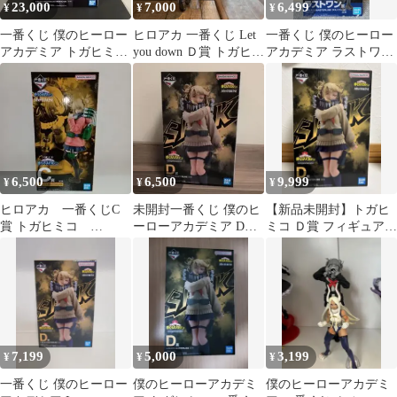
23,000
7,000
6,499
¥
¥
¥
一番くじ 僕のヒーロー
ヒロアカ 一番くじ Let
一番くじ 僕のヒーロー
アカデミア トガヒミコ
you down Ｄ賞 トガヒミ
アカデミア ラストワン
ラストワン賞 未開封
コ
賞 トガヒミコ
品
6,500
6,500
9,999
¥
¥
¥
ヒロアカ 一番くじC
未開封一番くじ 僕のヒ
【新品未開封】トガヒ
賞 トガヒミコ
ーローアカデミア D賞
ミコ Ｄ賞 フィギュア
MASTERLISE
トガヒミコ
一番くじ （箱やや傷へ
MASTERLISE
こみあり）
7,199
5,000
3,199
¥
¥
¥
一番くじ 僕のヒーロー
僕のヒーローアカデミ
僕のヒーローアカデミ