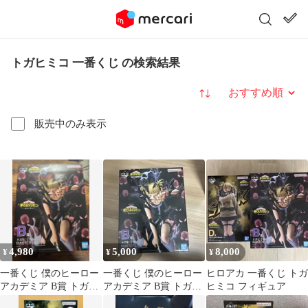
トガヒミコ 一番くじ の検索結果
並び替え
販売中のみ表示
4,980
5,000
8,000
¥
¥
¥
一番くじ 僕のヒーロー
一番くじ 僕のヒーロー
ヒロアカ 一番くじ トガ
アカデミア B賞 トガヒ
アカデミア B賞 トガヒ
ヒミコ フィギュア
ミコ ヒロアカ
ミコ MASTERLISE