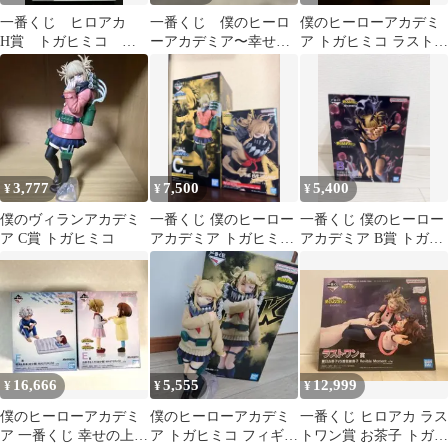
一番くじ ヒロアカ
一番くじ 僕のヒーロ
僕のヒーローアカデミ
H賞 トガヒミコ フ
ーアカデミア〜幸せの
ア トガヒミコ ラストワ
ィギュア 僕のヒーロ
上に〜 荼毘&トガヒミ
ン賞
ーアカデミア
コ
3,777
7,500
5,400
¥
¥
¥
僕のヴィランアカデミ
一番くじ 僕のヒーロー
一番くじ 僕のヒーロー
ア C賞 トガヒミコ
アカデミア トガヒミコ
アカデミア B賞 トガヒ
フィギュア 2点セッ
ミコ フィギュア
ト 未使用
16,666
5,555
12,999
¥
¥
¥
僕のヒーローアカデミ
僕のヒーローアカデミ
一番くじ ヒロアカ ラス
ア 一番くじ 幸せの上に
ア トガヒミコ フィギュ
トワン賞 お茶子 トガヒ