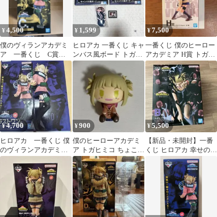
4,500
1,599
7,500
¥
¥
¥
僕のヴィランアカデミ
ヒロアカ 一番くじ キャ
一番くじ 僕のヒーロー
ア 一番くじ C賞
ンバス風ボード トガヒ
アカデミア H賞 トガヒ
フィギュア トガヒ
ミコ お茶子 ひねくれた
ミコ フィギュア
ミコ
やつら
4,700
900
5,500
¥
¥
¥
ヒロアカ 一番くじ 僕
僕のヒーローアカデミ
【新品・未開封】一番
のヴィランアカデミ
ア トガヒミコ ちょこの
くじ ヒロアカ 幸せの上
ア ラストワン トガ
っこフィギュア
に B賞 トガヒミコ フィ
ヒミコ
ギュア