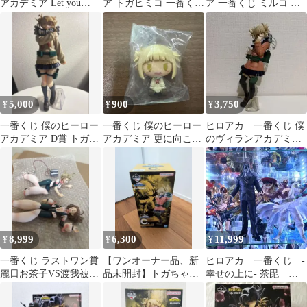
アカデミア Let you
ア トガヒミコ 一番くじ
ア 一番くじ ミルコ ト
down D賞 トガヒミコ
フィギュア
ガヒミコ フィギュア 2
体セット
5,000
900
3,750
¥
¥
¥
一番くじ 僕のヒーロー
一番くじ 僕のヒーロー
ヒロアカ 一番くじ 僕
アカデミア D賞 トガヒ
アカデミア 更に向こう
のヴィランアカデミア
ミコ MASTERLISE
へ トガヒミコ
C賞 トガヒミコ フィ
ギュア
8,999
6,300
11,999
¥
¥
¥
一番くじ ラストワン賞
【ワンオーナー品、新
ヒロアカ 一番くじ -
麗日お茶子VS渡我被身
品未開封】トガちゃん
幸せの上に- 荼毘 ト
子 トガヒミコ 6601
一番くじ 僕のヴィラン
ガヒミコ オールフォ
アカデミア
ーワン 3セット