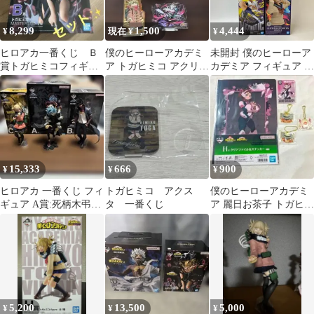
8,299
1,500
4,444
¥
現在 ¥
¥
ヒロアカ一番くじ Ｂ
僕のヒーローアカデミ
未開封 僕のヒーローア
賞トガヒミコフィギュ
ア トガヒミコ アクリル
カデミア フィギュア ミ
ア Ｈ賞8種コンプリ
スタンド 5種セット
ルコ トガヒミコ 2種 4
ート Ｉ賞 セット
個セット LF8068 f101
15,333
666
900
¥
¥
¥
ヒロアカ 一番くじ フィ
トガヒミコ アクス
僕のヒーローアカデミ
ギュア A賞:死柄木弔
タ 一番くじ
ア 麗日お茶子 トガヒミ
B賞:荼毘 C賞:トガヒ
コ 5点セット おまけ付
ミコ
き
5,200
13,500
5,000
¥
¥
¥