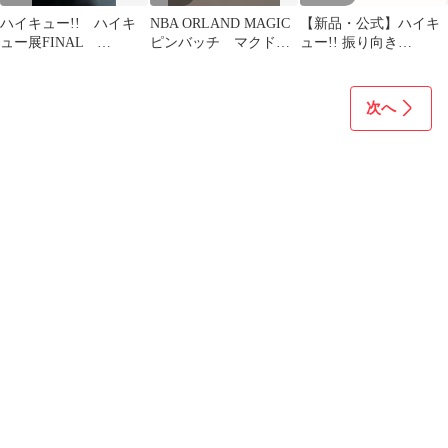
ハイキュー!! ハイキ
NBA ORLAND MAGIC
【新品・公式】ハイキ
ュー展FINAL
ピンバッチ マクドナ
ュー!! 振り向き
HAIKYU!! Can
ルドコラボ
ZOOMYアクリルスタ
ンド 木兎 公式グッズ
colleize
次へ