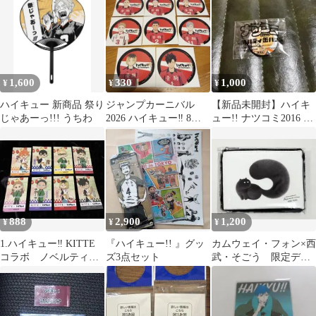
侑 宮治
1,600
330
1,000
¥
¥
¥
ハイキュー 新商品 祭り
ジャンプカーニバル
【新品未開封】ハイキ
じゃあーっ!!! うちわ
2026 ハイキュー‼︎ 8枚
ュー!! ナツコミ2016 ノ
セット 音駒高校
ベルティ缶バッジ 月島
蛍
888
2,900
1,200
¥
¥
¥
1.ハイキュー‼︎ KITTE
『ハイキュー!! 』グッ
カムウェイ・フォン×西
コラボ ノベルティス
ズ3点セット
武・そごう 限定デザ
テッカーコンプセット
イン モフモフボアポ
ーチ