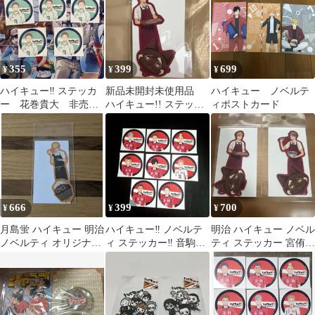
355
399
699
¥
¥
¥
ハイキュー‼︎ ステッカ
新品未開封未使用品
ハイキュー ノベルテ
ー 花巻貴大 非売
ハイキュー!! ステッカ
ィポストカード
品 5枚セット ジャン
ー 宮侑 非売品
バル2026
666
399
700
¥
¥
¥
月島蛍 ハイキュー 明治
ハイキュー‼︎ ノベルテ
明治 ハイキュー ノベル
ノベルティ オリジナル
ィ ステッカー‼︎ 音駒高
ティ ステッカー 宮侑
ステッカー
校 8枚
宮治