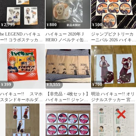
2,799
800
500
¥
¥
¥
be LEGEND ハイキュ
ハイキュー 2020年 J
ジャンプビクトリーカ
ー!! コラボステッカー
HERO ノベルティ缶バ
ーニバル 2026 ハイキュ
3枚セット ノベルティ
ッジ 宮侑
ー‼︎ ノベルティ 10種
399
3,555
700
¥
¥
¥
ハイキュー!! スマホ
【非売品・4枚セット】
明治 ハイキュー!! オリ
スタンドキーホルダ
ハイキュー!! ジャンプ
ジナルステッカー 宮侑
ー 日向翔陽 アサヒ
ショップ特典 坂ノ下商
宮治2点セット 非売品
十六茶ノベルティ
店 特製紙袋