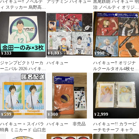
ハイキュー‼︎ ノベルテ
アリナミン ハイキュー
黒尾鉄朗 ハイキュー 明
ィ ステッカー 烏野高
治 ノベルティ オリジナ
校 10枚
ルステッカー
333
1,333
990
¥
¥
¥
ジャンプビクトリーカ
ハイキュー
ハイキュー‼︎ オリジナ
ーニバル 2026 ハイキュ
ルクールタオル4枚セッ
ー‼︎ ノベルティ 3枚 金
ト
田一
599
300
2,999
¥
¥
¥
ハイキュー × スイパラ
ハイキュー 非売品
ハイキュー!! カラービ
特典 ミニカード 山口忠
ーチモチーフ キャラク
タースナップカード 宮