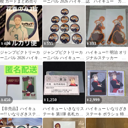
校 カードまとめ売り
ーニバル 2026 ハイキュ
誌 ハイキュー カレ
ー‼︎ ノベルティ 8枚 音
ンダー ノベルティ
駒高校
400
555
333
¥
¥
¥
ジャンプビクトリーカ
ジャンプビクトリーカ
ハイキュー!! 明治 オリ
ーニバル 2026 ハイキュ
ーニバル ハイキュー!!
ジナルステッカー 日
ー‼︎ ノベルティ 3枚 花
ノベルティ
向翔陽×2
巻貴大
450
1,250
2,999
¥
¥
¥
【非売品】ハイキュ
ハイキュー いきなりス
ハイキュー いなりざき
ー!! いなりざきステー
テーキ 第1弾 名札カー
ステーキ ポラショ 特典
キ コラボ特典セット
ド 宮治
治