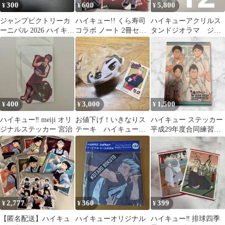
300
600
5,800
¥
¥
¥
ジャンプビクトリーカ
ハイキュー!! くら寿司
ハイキューアクリルス
ーニバル 2026 ハイキュ
コラボ ノート 2冊セッ
タンドジオラマ ジャ
ー‼︎ ノベルティ 3枚 音
ト 音駒 研磨 黒尾 夜久
ンプ
駒
GIGA2024AUTUMN１
２個
400
3,000
1,500
¥
¥
¥
ハイキュー‼︎ meiji オリ
お値下げ！いきなりス
ハイキュー ステッカー
ジナルステッカー 宮治
テーキ ハイキュー
平成29年度合同練習会
いなりざきステーキ
青葉城西【最終価格】
宮侑 ふわころりん
2,777
360
399
¥
¥
¥
【匿名配送】ハイキュ
ハイキューオリジナル
ハイキュー‼︎ 排球四季