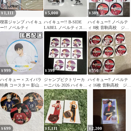
1,111
5,000
389
¥
¥
¥
喫茶ジャンプ ハイキュ
ハイキュー!! B-SIDE
ハイキュー‼︎ ノベルテ
ー!! ノベルティ
LABEL ノベルティステ
ィ 8枚 音駒高校 ジャ
ッカー 2枚セット
ンプカーニバル
999
399
550
¥
¥
¥
ハイキュー × スイパラ
ジャンプビクトリーカ
ハイキュー‼︎ ノベルテ
特典 コースター 影山飛
ーニバル 2026 ハイキュ
ィ 16枚 音駒高校 ジャ
雄
ー‼︎ ノベルティ 8枚 白
ンプカーニバル
鳥沢
699
1,111
2,200
¥
¥
¥