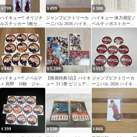
799
499
300
¥
¥
¥
ハイキュー!! オリジナ
ジャンプビクトリーカ
ハイキュー 体力測定ノ
ルステッカー 5枚セッ
ーニバル 2026 ハイキュ
ベルティポストカード2
ト 影山飛雄 月島
ー!! ステッカー 音駒高
種セット及川、岩泉
蛍 宮侑
校
444
1,200
555
¥
¥
¥
ハイキュー‼︎ ノベルテ
【映画特典3点】ハイキ
ジャンプビクトリーカ
ィ 烏野 10枚 ジャン
ュー 33.5巻 ビジュアル
ーニバル 2026 ハイキュ
プカーニバル
ボード 音駒 烏野 セッ
ー‼︎ ノベルティ 8枚 音
ト
駒高校
399
530
666
¥
¥
¥