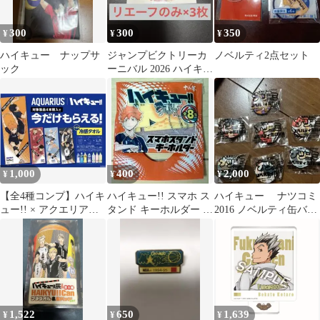
300
300
350
¥
¥
¥
ハイキュー ナップサ
ジャンプビクトリーカ
ノベルティ2点セット
ック
ーニバル 2026 ハイキュ
ー‼︎ ノベルティ 3枚 灰
羽
1,000
400
2,000
¥
¥
¥
【全4種コンプ】ハイキ
ハイキュー!! スマホ ス
ハイキュー ナツコミ
ュー!! × アクエリアス
タンド キーホルダー 日
2016 ノベルティ缶バッ
冷感タオル 全種類セッ
向翔陽
ジ 6種セット
ト非売品
1,522
650
1,639
¥
¥
¥