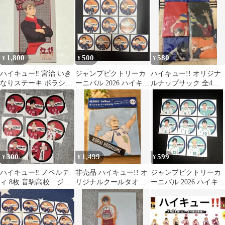
1,800
500
580
¥
¥
¥
ハイキュー‼︎ 宮治 いき
ジャンプビクトリーカ
ハイキュー!! オリジナ
なりステーキ ポラショ
ーニバル 2026 ハイキュ
ルナップサック 全4種
ットコレクション 新品
ー‼︎ ノベルティ 烏野 10
セット
枚
300
1,499
599
¥
¥
¥
ハイキュー‼︎ ノベルテ
非売品 ハイキュー!! オ
ジャンプビクトリーカ
ィ 8枚 音駒高校 ジャ
リジナルクールタオル
ーニバル 2026 ハイキュ
ンプカーニバル
星海光来
ー ノベルティ 8枚 青
葉城西