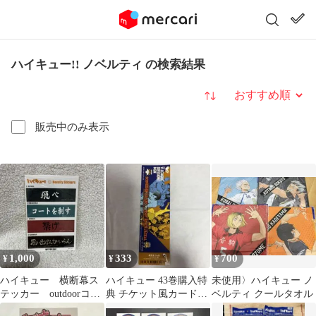
ハイキュー!! ノベルティ の検索結果
並び替え
販売中のみ表示
1,000
333
700
¥
¥
¥
ハイキュー 横断幕ス
ハイキュー 43巻購入特
未使用〉ハイキュー ノ
テッカー outdoorコラ
典 チケット風カードノ
ベルティ クールタオル
ボ ノベルティ
ベルティ