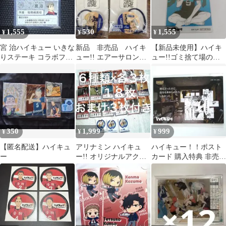
1,555
530
1,555
¥
¥
¥
宮 治ハイキュー いきな
新品 非売品 ハイキ
【新品未使用】ハイキ
りステーキ コラボフー
ュー!! エアーサロンパ
ュー!!ゴミ捨て場の決
ド特典ノベルティ 第一
ス ボトルマーカー 2
戦 ノベルティ クリアカ
弾
個セット
ード 影山飛雄
350
1,999
999
¥
¥
¥
【匿名配送】ハイキュ
アリナミン ハイキュ
ハイキュー！！ポスト
ー
ー!! オリジナルアクリ
カード 購入特典 非売品
ルキーホルダー 、６種
月島蛍 山口忠
類、各３個他