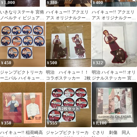
1,000
380
400
¥
¥
¥
いきなりステーキ 宮侑
ハイキュー!! アクエリ
ハイキュー!! アクエリ
ノベルティ ビジュアル
アス オリジナルクール
アス オリジナルクール
カード
タオル 木兎光太郎
タオル 影山飛雄
450
500
322
¥
¥
¥
ジャンプビクトリーカ
明治 ハイキュー！！
明治 ハイキュー!! オリ
ーニバル ハイキュー!!
コラボステッカー 2枚
ジナルステッカー 宮侑
ノベルティ
非売品 ノベルティ
350
555
1,100
¥
¥
¥
ハイキュー!! 稲荷崎高
ジャンプビクトリーカ
ぐさり 刺傷 同人