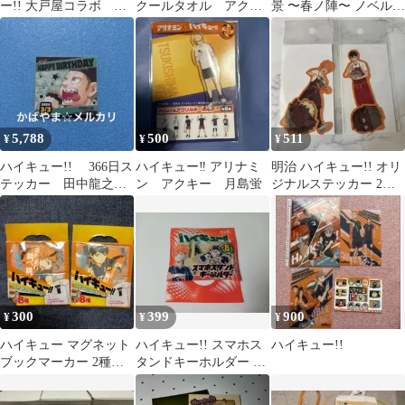
ー!! 大戸屋コラボ ビ
クールタオル アクエ
景 〜春ノ陣〜 ノベルテ
ジュアルボード全7種セ
リアスノベルティ
ィ ポストカード 夜久
ット
リエーフ
5,788
500
511
¥
¥
¥
ハイキュー!! 366日ス
ハイキュー‼︎ アリナミ
明治 ハイキュー!! オリ
テッカー 田中龍之
ン アクキー 月島蛍
ジナルステッカー 2種
介 2020/3/3 ジャンシ
影山 日向 非売品
ョ
300
399
900
¥
¥
¥
ハイキュー マグネット
ハイキュー!! スマホス
ハイキュー!!
ブックマーカー 2種セ
タンドキーホルダー 赤
ット
葦京治 アサヒ