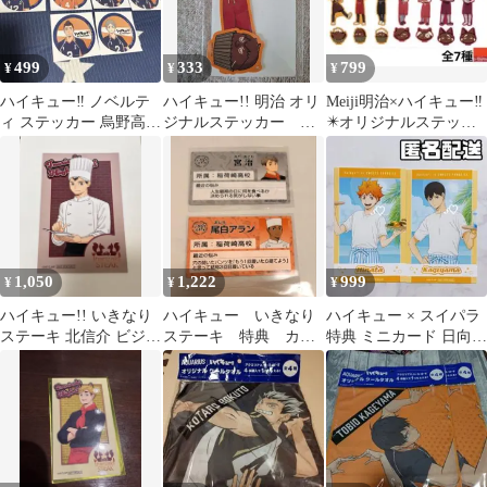
499
333
799
¥
¥
¥
ハイキュー‼︎ ノベルテ
ハイキュー!! 明治 オリ
Meiji明治×ハイキュー‼️
ィ ステッカー 烏野高
ジナルステッカー 影
✴️オリジナルステッカ
校 10枚
山飛雄
ー全7種セット 新品未
開封
1,050
1,222
999
¥
¥
¥
ハイキュー!! いきなり
ハイキュー いきなり
ハイキュー × スイパラ
ステーキ 北信介 ビジュ
ステーキ 特典 カー
特典 ミニカード 日向翔
アルカード
ド 宮治 アラン
陽 影山飛雄