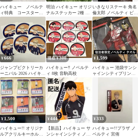
ハイキュー ノベルテ
明治 ハイキュー オリジ
いきなりステーキ 角名
ィ特典 コースター
ナルステッカー 2種 黒
倫太郎 ノベルティ ビジ
黒尾 菅原 山口
尾 月島 非売品
ュアルカード
666
300
1,599
¥
現在 ¥
¥
ジャンプビクトリーカ
ハイキュー‼︎ ノベルテ
ハイキュー 池袋サンシ
ーニバル 2026 ハイキュ
ィ 8枚 音駒高校
ャインシティプリンス
ー‼︎ ノベルティ 月島蛍
ホテル 宿泊者限定 タオ
ル ノベルティ
1,500
444
333
¥
¥
¥
ハイキュー!! オリジナ
【新品】ハイキュー サ
ハイキュー!!プラザ ノ
ルアクリルキーホルダ
ンシャインシティ ノベ
ベルティ 宮侑