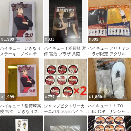
ー 6種[コンプリート]
ルティ クリアステッカ
【お値下げ】
ー 影山飛雄
1,999
333
399
¥
¥
¥
ハイキュー いきなり
ハイキュー!! 稲荷崎 宮
ハイキュー アリナミン
ステーキ ノベルテ
侑 宮治 プラザ 共闘 ノ
コラボ限定 アクリルキ
ィ カード 宮治
ベルティ 特典 ポストカ
ーホルダー 黒尾 月島
ード
セット
1,999
777
1,800
¥
¥
¥
ハイキュー!! 稲荷崎高
ジャンプビクトリーカ
ハイキュー！！ TO
校 宮治 いきなりステ
ーニバル 2026 ハイキュ
THE TOP サンシャイ
ーキ ノベルティ ビ
ー‼︎ ノベルティ 音駒高
ンプリンスホテル ノ
ジュアルカード
校 8枚
ベルティ