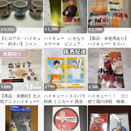
3,555
1,399
2,700
¥
¥
¥
【ヒロアカ・ハイキュ
ハイキュー いきなり
【新品・未使用あり】
ー・約ネバ】ジャンプ
ステーキ ビジュアル
ハイキュー!! モスバー
ショップ ミニマグカッ
カード 宮侑
ガー限定＋ハイキュー
プ まとめ売り
プラザ限定
880
799
300
¥
¥
¥
【美品・未開封】大人
ハイキュー × スイパラ
ハイキュー！！ ゴミ
気アニメハイキュー‼︎グ
特典 ミニカード 西谷夕
捨て場の決戦 映画ノ
ッズ 《13点set》ガチャ|
田中龍之介
ベルティ 音駒番外編
非売品