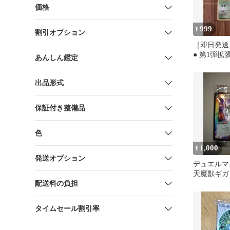
価格
999
¥
割引オプション
［即日発送
● 第1弾拡
あんしん鑑定
ークあり］
出品形式
保証付き整備品
色
1,000
¥
発送オプション
デュエルマ
天魔獣ギガッ
配送料の負担
プロモ 未
タイムセール割引率