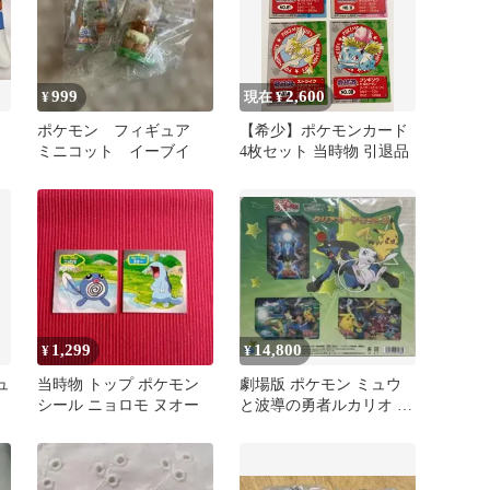
999
2,600
¥
現在 ¥
ポケモン フィギュア
【希少】ポケモンカード
ミニコット イーブイ
4枚セット 当時物 引退品
1,299
14,800
¥
¥
ュ
当時物 トップ ポケモン
劇場版 ポケモン ミュウ
シール ニョロモ ヌオー
と波導の勇者ルカリオ ク
リアカードセット B 当時
物