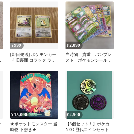
クあり
999
2,899
¥
¥
ケ
[即日発送] ポケモンカー
当時物 貴重 バンプレ
タ
ド 旧裏面 コラッタ ラッ
スト ポケモンシールシ
タ 2枚セット［マークあ
ート 4枚セット ミュ
り］
ウ ピカチュウ
15,000
2,500
¥
¥
ン
★ポケットモンスター 当
【3個セット！】ポケカ
時物 下敷き★
NEO 歴代コインセット