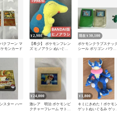
2,980
30,100
¥
現在 ¥
バクフーン マ
【希少】 ポケモンフレン
ポケモンクラブスナッ
ポケモンカード
ズ ヒノアラシ ぬいぐる
シール ポリゴン パウワ
み BANDAI 食玩 当時物
ウとパウワウ人形
24,000
1,800
¥
¥
ンスター ハー
激レア 明治 ポケモンピ
キミにきめた！ポケモ
クチャーフレーム サトシ
ゲットぬいぐるみ ゲッ
ピカチュウ 当時物
ウガ ぬいぐるみ ポケモ