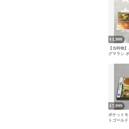
1,900
¥
【当時物】
グマラシ 
7,999
¥
ポケットモ
トゴールド