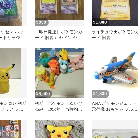
999
1,888
¥
¥
ポケセン パッ
［即日発送］ポケモンカ
ライチュウ★ポケモン
ートリッジ キ
ード 旧裏面 ヤドン ヤド
ード 旧裏
 緑
ラン 2枚セット［マーク
あり］
5,000
1,380
¥
¥
モンコレ 初期
初期 ポケモン ぬいぐ
ANA ポケモンジェット
 クリア フィ
るみ 1998年 当時物
飛行機 おもちゃ プルバ
MY製
バンダイ TOMY
ックカー 全日空