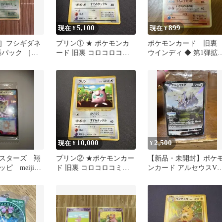
5,100
899
現在 ¥
現在 ¥
］フシギダネ
プリン① ★ ポケモンカ
ポケモンカード 旧
張パック ［マ
ード 旧裏 コロコロコミ
ウインディ ◆ 第1弾拡
ック 光沢あり
パック
10,000
2,500
現在 ¥
¥
スターズ 翔
プリン② ★ポケモンカー
【新品・未開封】ポケ
ピ meiji
ド 旧裏 コロコロコミッ
ンカード アルセウスV
開封品
クおまけ 光沢
267/S-PプロモLEGEND