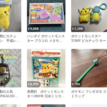
9,800
1,200
¥
¥
期ピカチュ
バンダイ ポケットモンス
ポケットモンスター
ン 平成レト
ター プラコロ メタモン
TOMY ピカチュウ キー
イーズ
未開封品 当時物 レトロ
ルダー 2点セット 当時
8,999
700
¥
¥
動の人気
未開封 ポケットモンス
ポケモン フシギダネ ス
 PIKACHU＊
ター2001年 日めくりカレ
トラップ
アCOLOR・動
ンダー レトロ/当時物