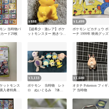
888
1,499
¥
¥
ケモン 当時物バ
【超希少・激レア】ポケ
ポケモン ピカチュウ ポ
カード29枚
ットモンスター 抱きつき
ーチ 1999年 映画グッズ
ポケモン 初期 ピカチュ
ウ 当時物
3,133
1,600
¥
¥
ケットモンス
ポケモン 当時物 レト
オタチ Pokemon フィギ
着購入者特典
ロ ぬいぐるみ 7体セ
ア 当時物
ニ ゼルネア
ット