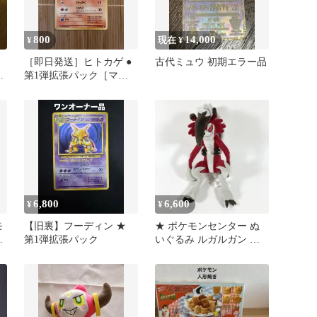
800
14,000
¥
現在 ¥
裏
［即日発送］ヒトカゲ ●
古代ミュウ 初期エラー品
張
第1弾拡張パック［マー
クあり］
6,800
6,600
¥
¥
モ
【旧裏】フーディン ★
★ ポケモンセンター ぬ
第1弾拡張パック
いぐるみ ルガルガン ま
S
よなかのすがた ポケット
モンスター サンムーン
ポケセン 限定 当時物 レ
ア 現状品