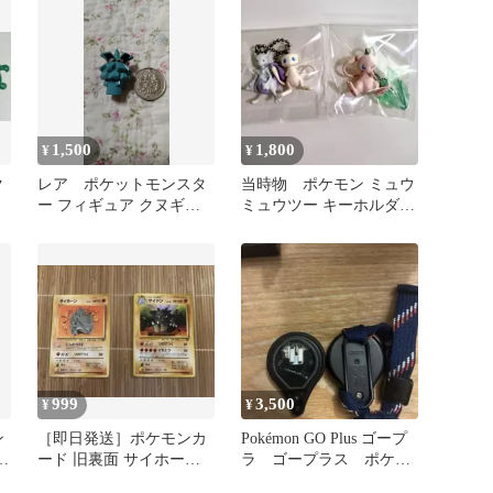
1,500
1,800
¥
¥
ク
レア ポケットモンスタ
当時物 ポケモン ミュウ
ー フィギュア クヌギダ
ミュウツー キーホルダー
マ 当時物
映画特典
999
3,500
¥
¥
ン
［即日発送］ポケモンカ
Pokémon GO Plus ゴープ
コ
ード 旧裏面 サイホーン
ラ ゴープラス ポケモ
サイドン 2枚セット マー
ンGOプラス