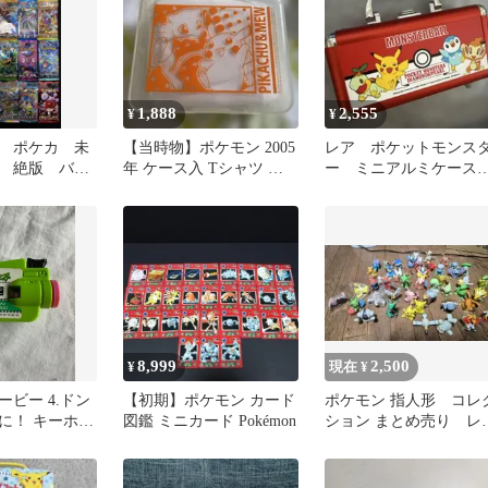
1,888
2,555
¥
¥
 ポケカ 未
【当時物】ポケモン 2005
レア ポケットモンス
 絶版 バラ
年 ケース入 Tシャツ ピ
ー ミニアルミケー
ト コレクシ
カチュウ ミュウ 130
モンスターボール ト
ンクケース
8,999
2,500
¥
現在 ¥
ビー 4.ドン
【初期】ポケモン カード
ポケモン 指人形 コレ
に！ キーホル
図鑑 ミニカード Pokémon
ション まとめ売り レ
ンピカチュウ有り