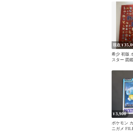
35,0
現在 ¥
希少 初版
スター 図鑑
スペクト 
攻略本
3,900
¥
ポケモン 
ニガメ FILE