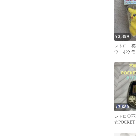
2,399
¥
レトロ 初
ウ ポケモ
ロ スク
Nintendo
3,680
¥
レトロ♡不
☆POCKET
万歩計クリ
作品