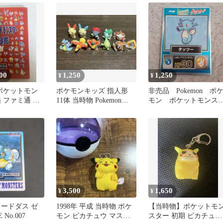
Meiji
ン
00
1,250
1,250
¥
¥
 ポケットモン
ポケモンキッズ 指人形
非売品 Pokemon ポ
 ファミ通 ア
11体 当時物 Pokemon
モン ポケットモンス
ポケモン図鑑
Kids Vintage
ー カード タッツー
3,500
1,650
¥
¥
カードダス ゼ
1998年 平成 当時物 ポケ
【当時物】ポケットモ
 No.007
モン ピカチュウ マスコ
スター 初期 ピカチュウ