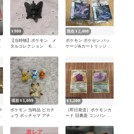
900
2,400
¥
現在 ¥
タ
【当時物】ポケモン メ
ポケモン ポケセン パッ
ス
タルコレクション モル
ケージ&カートリッジ キ
ラ
フォン マスコット
ーホルダー ダイヤモン
Pokémon
ド パール
1,099
1,200
現在 ¥
¥
ク
ポケモン 当時品 ピカチ
［即日発送］ポケモンカ
オ
ュウ ポッチャマ アチャ
ード 旧裏面 コンパン モ
モ ニャース 小さめフィ
ルフォン ［マークあり］
ギュア