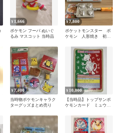
1,666
7,800
¥
¥
カ
ポケモン フーパ ぬいぐ
ポケットモンスター ポ
るみ マスコット 当時品
ケモン 人形焼き 初
代 当時物 レア
7,000
10,000
¥
¥
当時物ポケモンキャラク
【当時品】トップサンポ
ターグッズまとめ売り
ケモンカード ミュウツ
ー 裏青