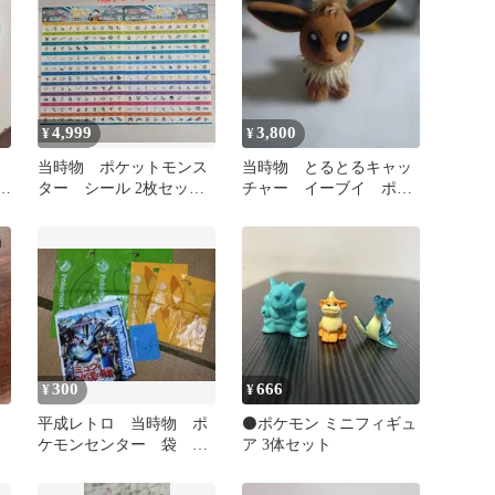
4,999
3,800
¥
¥
当時物 ポケットモンス
当時物 とるとるキャッ
ホ
ター シール 2枚セッ
チャー イーブイ ポケ
物
ト ルビー サファイ
ットモンスター決定版
ア 200体
ぬいぐるみ
300
666
¥
¥
平成レトロ 当時物 ポ
⚫️ポケモン ミニフィギュ
ケモンセンター 袋 ミ
ア 3体セット
ュウと波導の勇者ルカリ
オ 配布バッグ