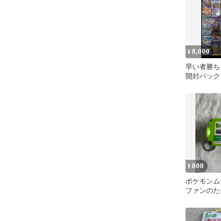
8,000
¥
早い者勝ち
開封パック
エティセッ
ョン品
800
¥
ポケモンムー
ファンのた
ダー