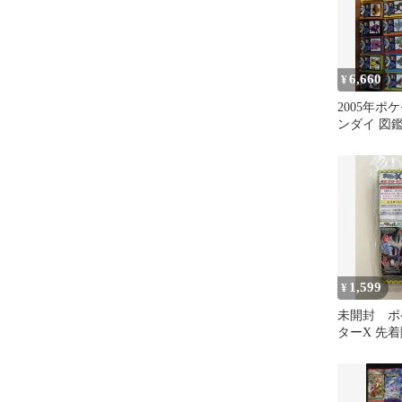
6,660
¥
2005年ポ
ンダイ 図鑑
1,599
¥
未開封 ポ
ターX 先
ポケプラミ
ス