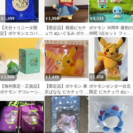
1,499
1,900
4,333
¥
¥
¥
【大分トリニータ限
【限定品】発掘ピカチ
ポケモン 30周年 最初の
定】ポケモンエコバッ
ュウ ぬいぐるみ ポケモ
仲間 3点セット フィギ
グ Jリーグ カメック
ン化石博物館
ュア カントー地方 フシ
ス ピカチュウ
ギダネ ヒトカゲ ゼニガ
メ
2,600
1,440
2,850
¥
¥
¥
【海外限定・正規品】
【限定品】ポケモン 東
ポケモンセンター台北
ポケモン デコレーショ
京ばなな ピカチュウ エ
限定 ピカチュウ ぬいぐ
ンピース フシギダネ
コバッグ
るみ 台湾 夜市デザイン
5.5cm
タグ付き