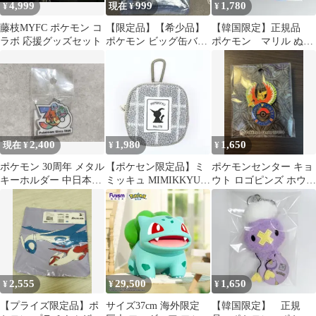
4,999
999
1,780
¥
現在 ¥
¥
藤枝MYFC ポケモン コ
【限定品】【希少品】
【韓国限定】正規品
ラボ 応援グッズセット
ポケモン ビッグ缶バッ
ポケモン マリル ぬい
ジ グランブル ポケ
ぐるみ マスコット キー
セン
ホルダー
2,400
1,980
1,650
現在 ¥
¥
¥
ポケモン 30周年 メタル
【ポケセン限定品】ミ
ポケモンセンター キョ
キーホルダー 中日本サ
ミッキュ MIMIKKYU
ウト ロゴピンズ ホウオ
ービスエリア限定 完売
ポーチ カラビナ付き
ウ
品
2,555
29,500
1,650
¥
¥
¥
【プライズ限定品】ポ
サイズ37cm 海外限定
【韓国限定】 正規