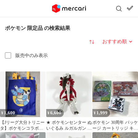
ポケモン 限定品 の検索結果
並び替え
販売中のみ表示
1,600
6,600
1,999
¥
¥
¥
【Jリーグ大分トリニー
★ ポケモンセンター ぬ
ポケモン 30周年 パッケ
タ】ポケモンコラボエ
いぐるみ ルガルガン ま
ージ カートリッジ キー
コバッグ【カメック
よなかのすがた ポケッ
ホルダー 緑 ルビー ホ