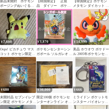
新品未開封 ポケモン
【韓国限定】 正規
【韓国限定】ポケモン
ポージングぬいぐる
品 ダイソー ポケモ
メタモン ダイカット フ
み ミュウツー ポケ
ンシール 4種類セット
ットマット 60×46cm 新
モンセンター限定商品
ピカチュウ
品
7,600
3,870
14,999
¥
¥
¥
Oops! ピカチュウ マス
ポケモンセンターシン
美品 ホウオウ ポケドー
コット ポケセン限定品
ガポール ソルガレオ ピ
ル 2005年ポケモンセン
（2014年）
ンバッジ 限定品
ター限定 ぬいぐるみ お
顔厳選
680
30,000
666
¥
¥
¥
未開封品 セブンイレブ
限定100個 ポケモンセ
ミライドン ポケットモ
ン限定 ポケモン メタル
ンターオンライン オリ
ンスター バイオレット
チャーム ピカチュウ
ジナルコンテナ収納ボ
アクリルキーホルダー