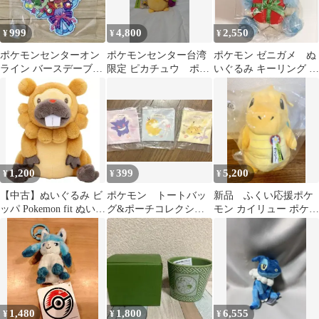
999
4,800
2,550
¥
¥
¥
ポケモンセンターオン
ポケモンセンター台湾
ポケモン ゼニガメ ぬ
ライン バースデーブー
限定 ピカチュウ ポケ
いぐるみ キーリング キ
ケカード 未開封
セン ぬいぐるみ
ーホルダー マスコッ
トクリスマス
1,200
399
5,200
¥
¥
¥
【中古】ぬいぐるみ ビ
ポケモン トートバッ
新品 ふくい応援ポケ
ッパ Pokemon fit ぬいぐ
グ&ポーチコレクショ
モン カイリュー ポケモ
るみ 「ポケットモンス
ンvol.11
ンローカルacts ぬいぐ
ター」 ポケモンセンタ
るみ
ー限定
1,480
1,800
6,555
¥
¥
¥