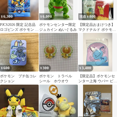
6,300
6,000
800
¥
¥
現在 ¥
PJCS2026 限定 記念品
ポケモンセンター限定
【限定品おまけつき】
ロゴピンズ ポケモン メ
ジュカイン ぬいぐるみ
マクドナルド ポケモン
ガライチュウ
サマーチャンスバッグ
4点セット
600
300
3,400
¥
¥
¥
ポケモン プチ缶コレ
ポケモン トラベル
【限定品】ポケモンセ
クション
シール ホウオウ
ンター上海 ウパー ビニ
ールボトル 水筒 ポケモ
ン