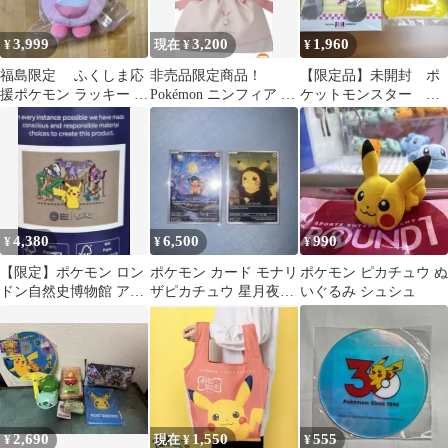
3,999
3,200
1,960
¥
現在 ¥
¥
福島限定 ふくしま応
非売品限定商品！
【限定品】未開封 ポ
援ポケモン ラッキー マ
Pokémon ニンフィア ト
ケットモンスター サ
スコットキーホルダー
ートバッグ ピンク
ーティワン スプーン
セット
4,380
6,500
990
¥
¥
¥
【限定】ポケモン ロン
ポケモン カード モナリ
ポケモン ピカチュウ ぬ
ドン自然史博物館 アー
ザピカチュウ 星月夜ピ
いぐるみ シュシュ
トプリント A3
カチュウ
2,690
1,550
555
¥
現在 ¥
¥