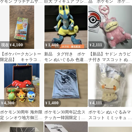
ケモン プラチナムザッ
巨大 フィギュア フシギ
品 ポケモン ポケピ
カトートバッグ ラテ
ダネ 正規品 ポケモン
ース フワンテ ぬい
ィオス ラティアス
ポケットモンスター
ぐるみ キーホルダー
PVC Funism 海外 限定
FUNISM フニスム
4,100
1,400
2,111
現在 ¥
¥
¥
【ポケパークカントー
新品 タグ付き ポケ
【新品】ヤドン カラビ
限定品】 キャラコ
モン ぬいぐるみ 色違い
ナ付き マスコット ぬい
ロ ピカチュウorイー
ルカリオ
ぐるみ キーホルダー ポ
ブイ（未開封）
ケモン
4,300
1,400
4,111
¥
¥
¥
ポケモン30周年 海外限
ポケモン30周年記念ス
ポケモン ぬいぐるみマ
定 シンオウ地方御三家
テッカー韓国限定｜新
スコット ミミッキュ キ
ポッチャマなど
品未開封1パック
ーホルダー メタモン
へんしん