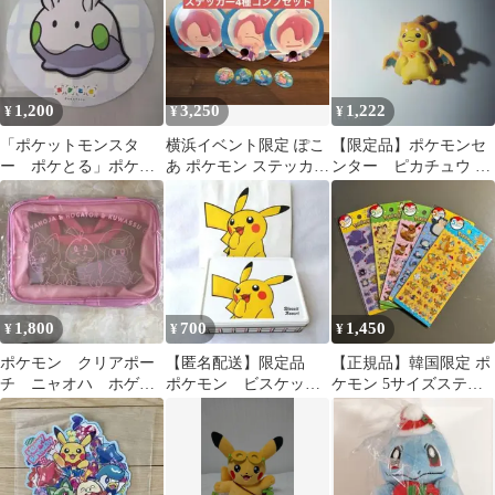
1,200
3,250
1,222
¥
¥
¥
「ポケットモンスタ
横浜イベント限定 ぽこ
【限定品】ポケモンセ
ー ポケとる」ポケモ
あ ポケモン ステッカー
ンター ピカチュウ リ
ンセンター限定対象商
うちわセット
ザードン ポンチョ フィ
品購入特典くじ景品
ギュア
1,800
700
1,450
¥
¥
¥
ポケモン クリアポー
【匿名配送】限定品
【正規品】韓国限定 ポ
チ ニャオハ ホゲー
ポケモン ビスケット
ケモン 5サイズステッ
タ クワッス
アソート スプリング
カー 5枚セット
コレクション 缶のみ