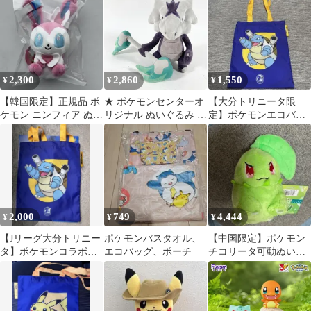
ス】
トモンスター サンムー
ワイト
ン ポケセン 限定 当時
物 レア 現状品
2,300
2,860
1,550
¥
¥
¥
【韓国限定】正規品 ポ
★ ポケモンセンターオ
【大分トリニータ限
ケモン ニンフィア ぬい
リジナル ぬいぐるみ ア
定】ポケモンエコバッ
ぐるみ キーホルダー
ローラガラガラ ガラガ
グ Jリーグ カメック
キーリング
ラ アローラのすがた ポ
ス ピカチュウ
ケセン 限定 公式 グッ
ズ 現状品
2,000
749
4,444
¥
¥
¥
【Jリーグ大分トリニー
ポケモンバスタオル、
【中国限定】ポケモン
タ】ポケモンコラボエ
エコバッグ、ポーチ
チコリータ可動ぬいぐ
コバッグ【カメック
るみ 頭の葉っぱ動きま
ス】
す！