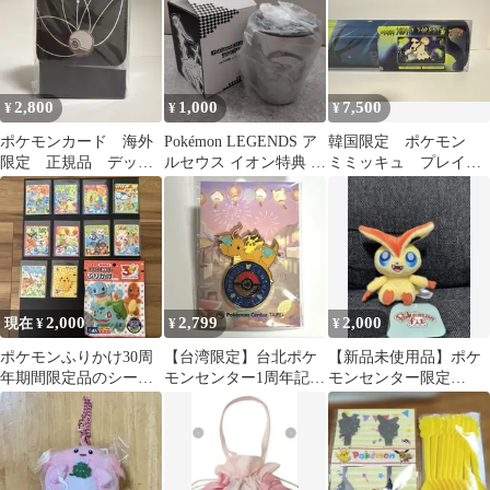
2,800
1,000
7,500
¥
¥
¥
ポケモンカード 海外
Pokémon LEGENDS ア
韓国限定 ポケモン
限定 正規品 デッキ
ルセウス イオン特典 ス
ミミッキュ プレイマ
ケース
テンレスタンブラー
ット
2,000
2,799
2,000
現在 ¥
¥
¥
ポケモンふりかけ30周
【台湾限定】台北ポケ
【新品未使用品】ポケ
年期間限定品のシール
モンセンター1周年記念
モンセンター限定
全10種、ふりかけ一袋
ピカチュウ&カイリュ
Pokémon fit ビクティニ
付き
ー ピンバッジ