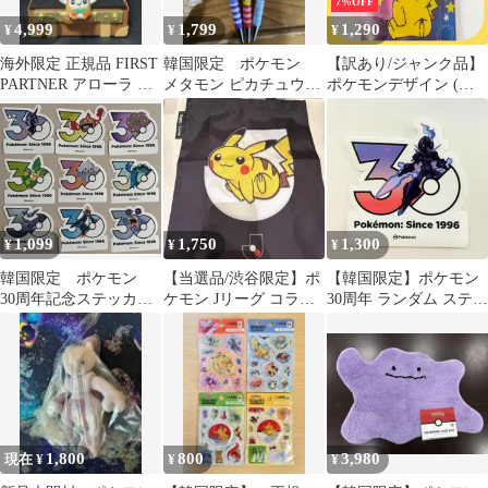
7%OFF
4,999
1,799
1,290
¥
¥
¥
海外限定 正規品 FIRST
韓国限定 ポケモン
【訳あり/ジャンク品】
PARTNER アローラ 地
メタモン ピカチュウ
ポケモンデザイン (数
方
シャープペン シャー
量限定) スカルプD ま
ペン 3本セット
つげ美容液 ピュアフリ
ーアイラッシュ 6mL
1,099
1,750
1,300
¥
¥
¥
韓国限定 ポケモン
【当選品/渋谷限定】ポ
【韓国限定】ポケモン
30周年記念ステッカ
ケモン Jリーグ コラボ
30周年 ランダム ステッ
ー エラー品
バッグ ピカチュウ
カー ソウブレイズ
1,800
800
3,980
現在 ¥
¥
¥