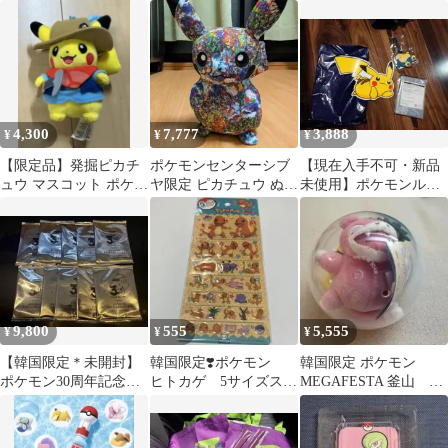
ホログラム ステッカー
イル 非売品
4,300
7,777
3,888
¥
¥
¥
【限定品】発掘ピカチ
ポケモンセンターシブ
【現在入手不可・新品
ュウ マスコット ポケモ
ヤ限定 ピカチュウ ぬい
未使用】ポケモンルー
ン化石博物館 ぬいぐる
ぐるみ グラフィティ総
ム旧ノベルティ 非売品
み
柄
9,800
555
5,555
¥
¥
¥
【韓国限定＊未開封】
韓国限定❣️ポケモン
韓国限定 ポケモン
ポケモン30周年記念ス
ヒトカゲ 5サイズステ
MEGAFESTA 釜山 ヤ
テッカー 10パック 限定
ッカー
ドン ぬいぐるみ
ステッカー