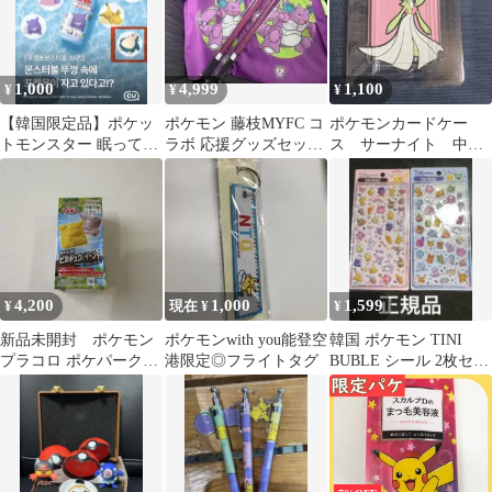
1,000
4,999
1,100
¥
¥
¥
【韓国限定品】ポケッ
ポケモン 藤枝MYFC コ
ポケモンカードケー
トモンスター 眠ってい
ラボ 応援グッズセッ
ス サーナイト 中国
るポケモン カビゴン フ
ト エコバッグ
限定の正規品(ポケモン
ィギュア
カードは付きません)
4,200
1,000
1,599
¥
現在 ¥
¥
新品未開封 ポケモン
ポケモンwith you能登空
韓国 ポケモン TINI
プラコロ ポケパークカ
港限定◎フライトタグ
BUBLE シール 2枚セッ
ントー限定品
ト