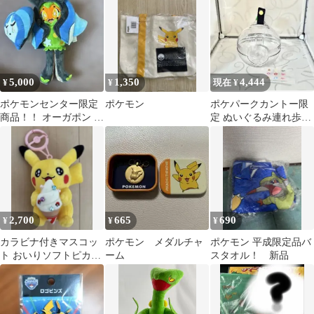
ックス
【美品】
5,000
1,350
4,444
¥
¥
現在 ¥
ポケモンセンター限定
ポケモン
ポケパークカントー限
商品！！ オーガポン い
定 ぬいぐるみ連れ歩き
どのめん ぬいぐるみ
ケース
2,700
665
690
¥
¥
¥
カラビナ付きマスコッ
ポケモン メダルチャ
ポケモン 平成限定品バ
ト おいりソフトピカチ
ーム
スタオル！ 新品
ュウ ポケモンセンター
カガワ 香川