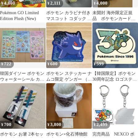
4,800
2,111
4,000
¥
¥
¥
Pokémon GO Limited
ポケモン カラビナ付き
未開封 海外限定正規
Edition Plush (New)
マスコット コダック ぬ
品 ポケモンカード&
いぐるみ キーホルダー
フィギュア ウィンディ
絵夢点睛 151
722
600
599
¥
¥
¥
韓国ダイソー ポケモン
ポケモン ステッカー ナ
【韓国限定】ポケモン
ウォーターシール カプ
ムコ限定 ゲンガー （非
30周年記念 ロゴステッ
セルシール ぷくぷく
売品）
カー ダストダス
新品
700
3,800
2,499
¥
¥
¥
ポケモン お箸 2本セッ
ポケモン×化石博物館
完売商品 NEXCO ポ