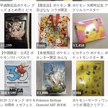
平成限定品ポケモン グ
【限定品】ポケモン 東
ポケモン 30周年記念 ア
ッズ まとめ売り ピカチ
京ばなな コラボ限定ピ
クリルコースター
ュウ フシギダネ
カチュウ エコバッグ
紙袋付き☆
1,199
666
1,450
¥
¥
¥
【中国限定・公式】ポ
【未使用品】ポケモン
ピカチュウ ポケモン ポ
ケモン151 パズルマグ
センター限定 みんなで
ケットモンスター 東京
ネット プリン
おかいもの ショッピン
ばな奈 エコバッグ 新品
グ ショッパー
非売品
599
1,000
900
現在 ¥
¥
¥
0129 コイキング ポケモ
Pokémon Brilliant
ポケモン×サーティワン
ン 30周年 メガフェスタ
Diamond ART BOOK
コラボ 限定クリアファ