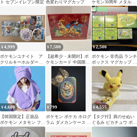
ト セブンイレブン限定
色変わりマグカップ
ケモン30周年 メタルキ
ーホルダー 限定
4,999
7,500
2,500
¥
¥
¥
ポケモンユナイト ア
【超希少・未開封】ポ
ポケモン 非売品 ランチ
クリルキーホルダー、
ケモンカード 中国限定
ボックス マグカップ テ
ステッカー
2026年新春box
ィッシュ セット
4,680
799
4,555
¥
¥
¥
【韓国限定】正規品
ポケモン ポケカ ホログ
【タグ付】肩のせぬい
ポケモン メタモン フー
ラム ダメカンケース 限
ぐるみ ピカチュウ ポケ
ド付きタオル
定品 シャワーズ
モンセンター