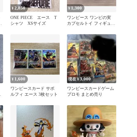
2,850
1,300
¥
¥
拳
ONE PIECE エース T
ワンピース ワンピの実
ス
シャツ XSサイズ
カプセルトイ フィギュア
セット
1,600
3,000
¥
現在 ¥
ワンピースカード サボ
ワンピースカードゲーム
エ
ルフィ エース 3枚セット
プロモ まとめ売り