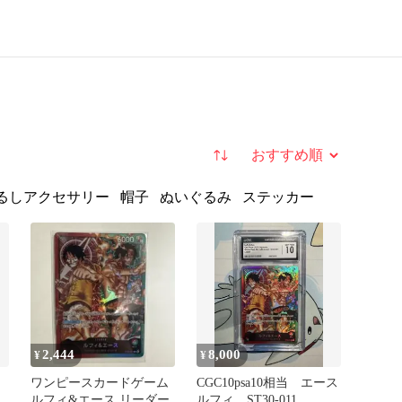
並び替え
るしアクセサリー
帽子
ぬいぐるみ
ステッカー
2,444
8,000
¥
¥
ワンピースカードゲーム
CGC10psa10相当 エース
リ
ルフィ&エース リーダー
ルフィ ST30-011