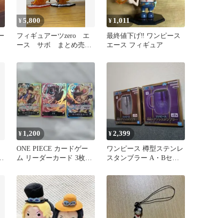
5,800
1,011
¥
¥
ー
フィギュアーツzero エ
最終値下げ‼️ ワンピース
ース サボ まとめ売
エース フィギュア
り ワンピース
1,200
2,399
¥
¥
ONE PIECE カードゲー
ワンピース 樽型ステンレ
メ
ム リーダーカード 3枚セ
スタンブラー A・Bセッ
ット
ト