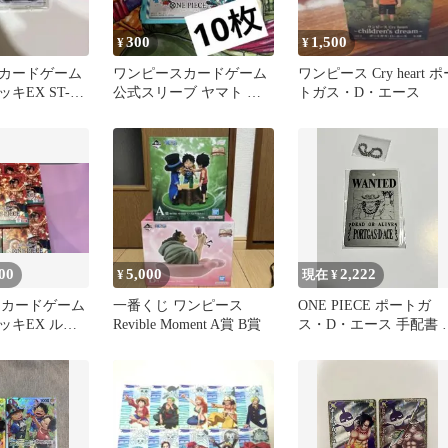
300
1,500
¥
¥
カードゲーム
ワンピースカードゲーム
ワンピース Cry heart ポ
キEX ST-30
公式スリーブ ヤマト エ
トガス・D・エース
ース ジンベエ
ース
00
5,000
2,222
¥
現在 ¥
ECEカードゲーム
一番くじ ワンピース
ONE PIECE ポートガ
ッキEX ルフ
Revible Moment A賞 B賞
ス・D・エース 手配書 
 5セット
タルチャーム