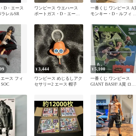
・D・エース
ワンピース ウエハース
一番くじ ワンピース A
 パラレルSR
ポートガス・D・エース
モンキー・D・ルフィ 
SEC
ィギュア
99
3,444
5,100
¥
¥
 エース フィ
ワンピース めじるしアク
一番くじ ワンピース
 SOC
セサリー2 エース 帽子
GIANT BASH! A賞 ロロ
ノア・ゾロ