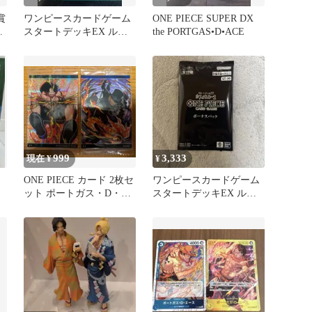
賞
ワンピースカードゲーム
ONE PIECE SUPER DX
フ
スタートデッキEX ルフ
the PORTGAS•D•ACE
ィ＆エース ST-30 未開封
999
3,333
現在 ¥
¥
ONE PIECE カード 2枚セ
ワンピースカードゲーム
ット ポートガス・D・エ
スタートデッキEX ルフ
ース サボ
ィ＆エース ボーナスパッ
ク