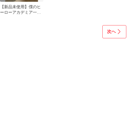
【新品未使用】僕のヒ
ーローアカデミア一番
くじ ミニタオル他グ
ッズ詰め合わせセット
次へ