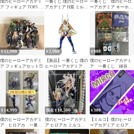
僕のヒーローアカデミ
一番くじ 僕のヒーロー
一番くじ 僕のヒーロ
ア フィギュア TOP5 一
アカデミア H賞 ミルコ
ーアカデミア キーホル
番くじ
フィギュア
ダーセット
12,900
2,980
888
¥
¥
¥
僕のヒーローアカデミ
【新品】一番くじ 僕の
僕のヒーローアカデミ
ア フィギュアセット①
ヒーローアカデミア ～
ア 一番くじ 緑谷
突入～ ラストワン賞 ミ
轟 爆豪 ミルコ 荼
ルコ;figure ラストワン
毘 トガ
ver.
14,999
18,500
300
¥
現在 ¥
¥
僕のヒーローアカデミ
僕のヒーローアカデミ
【ミルコ】僕のヒーロ
ア ヒロアカ 一番く
ア ヒロアカ ミルコ
ーアカデミア ヒロアカ
じ フィギュア 轟
ARTFX J コトブキヤ
一番くじtop5タオル