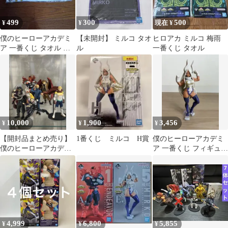
499
300
500
¥
¥
現在 ¥
僕のヒーローアカデミ
【未開封】 ミルコ タオ
ヒロアカ ミルコ 梅雨
ア 一番くじ タオル ミ
ル
一番くじ タオル
ルコ
10,000
1,900
3,456
¥
¥
¥
【開封品まとめ売り】
1番くじ ミルコ H賞
僕のヒーローアカデミ
僕のヒーローアカデミ
ア 一番くじ フィギュア
ア フィギュア計8体セ
ミルコ
ット
4,999
6,800
5,855
¥
¥
¥