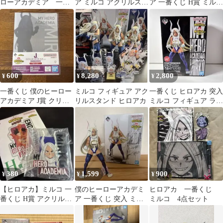
ローアカデミア 一番
ア ミルコ アクリルスタ
ア 一番くじ H賞 ミルコ
くじ ミルコ タオル
ンド
フィギュア
600
8,280
2,800
¥
¥
¥
一番くじ 僕のヒーロー
ミルコ フィギュア アク
一番くじ ヒロアカ 突入
アカデミア J賞 クリア
リルスタンド ヒロアカ
ミルコ フィギュア ラス
ファイル＆ステッカー
トワン賞 未開封
ミルコ
380
1,599
900
¥
¥
¥
【ヒロアカ】ミルコ 一
僕のヒーローアカデミ
ヒロアカ 一番くじ
番くじ H賞 アクリルス
ア 一番くじ 突入 ミル
ミルコ 4点セット
タンド
コ フィギュア ヒロアカ