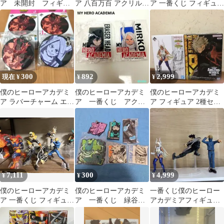
ア 未開封 フィギュ
ア 八百万百 アクリルス
ア 一番くじ フィギュア
ア セット
タンド 飯田天哉 缶バッ
セット
ジ セット
300
892
2,999
現在 ¥
¥
¥
僕のヒーローアカデミ
僕のヒーローアカデミ
僕のヒーローアカデミ
ア ラバーチャーム エン
ア 一番くじ アクス
ア フィギュア 2種セッ
デヴァー ミルコ
タ ミルコ & イレイザ
ト
ーヘッド
7,111
300
4,999
¥
¥
¥
僕のヒーローアカデミ
僕のヒーローアカデミ
一番くじ僕のヒーロー
ア 一番くじ フィギュ
ア 一番くじ 緑谷・
アカデミアフィギュア
ア まとめ売り
爆豪・他 ７個セット
セット