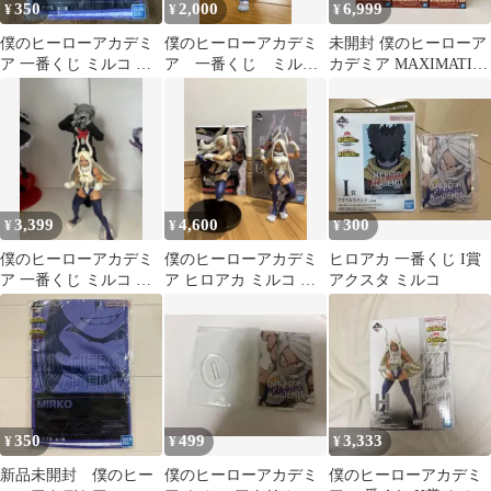
350
2,000
6,999
¥
¥
¥
僕のヒーローアカデミ
僕のヒーローアカデミ
未開封 僕のヒーローア
ア 一番くじ ミルコ タ
ア 一番くじ ミル
カデミア MAXIMATIC
オル
コ フィギュア
ミルコ 爆豪勝己Ⅲ フィ
ギュア 6個セット
LF8176 f101
3,399
4,600
300
¥
¥
¥
僕のヒーローアカデミ
僕のヒーローアカデミ
ヒロアカ 一番くじ I賞
ア 一番くじ ミルコ ト
ア ヒロアカ ミルコ フ
アクスタ ミルコ
ガヒミコ フィギュア 2
ィギュア セット 一番く
体セット
じ
350
499
3,333
¥
¥
¥
新品未開封 僕のヒー
僕のヒーローアカデミ
僕のヒーローアカデミ