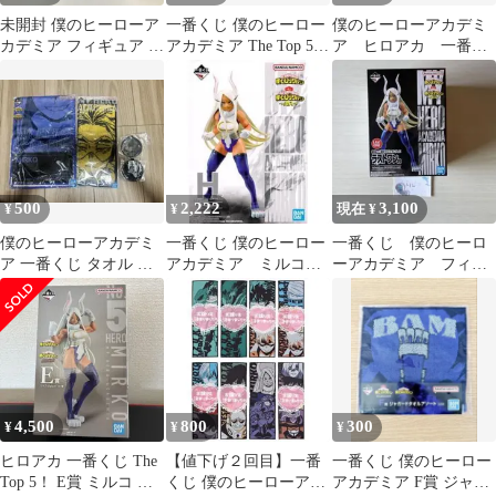
未開封 僕のヒーローア
一番くじ 僕のヒーロー
僕のヒーローアカデミ
カデミア フィギュア ミ
アカデミア The Top 5!
ア ヒロアカ 一番く
ルコ トガヒミコ 2種 4
フィギュアセット
じ プライズ フィギ
個セット LF8068 f101
ュア 箱あり
500
2,222
3,100
¥
¥
現在 ¥
僕のヒーローアカデミ
一番くじ 僕のヒーロー
一番くじ 僕のヒーロ
ア 一番くじ タオル ラ
アカデミア ミルコフ
ーアカデミア フィギ
バーキーホルダーセッ
ィギュア
ュア ミルコ
ト
4,500
800
300
¥
¥
¥
ヒロアカ 一番くじ The
【値下げ２回目】一番
一番くじ 僕のヒーロー
Top 5！ E賞 ミルコ フ
くじ 僕のヒーローアカ
アカデミア F賞 ジャガ