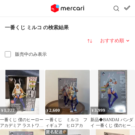
一番くじ ミルコ の検索結果
並び替え
販売中のみ表示
1,777
2,600
3,999
¥
¥
¥
一番くじ 僕のヒーロー
一番くじ ミルコ フ
新品◆BANDAI バンダ
アカデミア ラストワン
ィギュア ヒロアカ
イ 一番くじ 僕のヒーロ
賞 ミルコ フィギュア
ーアカデミア E賞 ミル