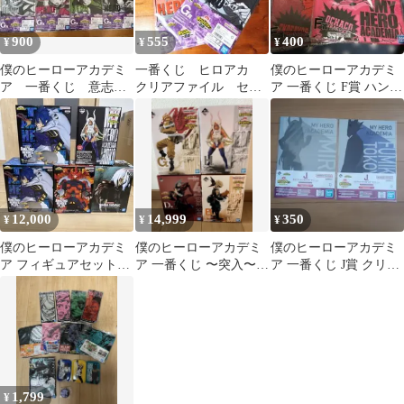
900
555
400
¥
¥
¥
僕のヒーローアカデミ
一番くじ ヒロアカ
僕のヒーローアカデミ
ア 一番くじ 意志
クリアファイル セッ
ア 一番くじ F賞 ハンド
G賞 クリアファイ
ト
タオル 4枚セット
ル 8種 セット
12,000
14,999
350
¥
¥
¥
僕のヒーローアカデミ
僕のヒーローアカデミ
僕のヒーローアカデミ
ア フィギュアセット
ア 一番くじ 〜突入〜
ア 一番くじ J賞 クリア
一番くじ ラウトワ
フィギュア
ファイル・ステッカー
ン ミルコ
セット
1,799
¥