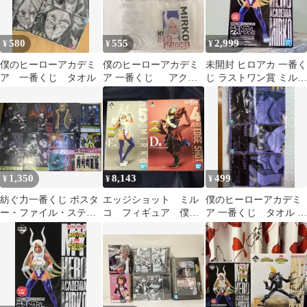
送】
580
555
2,999
¥
¥
¥
僕のヒーローアカデミ
僕のヒーローアカデミ
未開封 ヒロアカ 一番く
ア 一番くじ タオル
ア 一番くじ アクス
じ ラストワン賞 ミルコ
タ 2個セット
フィギュア
1,350
8,143
499
¥
¥
¥
紡ぐ力一番くじ ポスタ
エッジショット ミル
僕のヒーローアカデミ
ー・ファイル・ステッ
コ フィギュア 僕の
ア 一番くじ タオル 3
カー・クリアしおり
ヒーローアカデミア
種セット
ヒロアカ 2個 ●