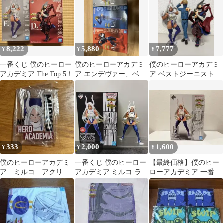
8,222
5,880
7,777
¥
¥
¥
一番くじ 僕のヒーロー
僕のヒーローアカデミ
僕のヒーローアカデミ
アカデミア The Top 5！
ア エンデヴァー、ベス
ア ベストジーニスト フ
トジーニスト、ミル
ィギュア
コ 一番クジ
333
2,000
1,600
¥
¥
¥
僕のヒーローアカデミ
一番くじ 僕のヒーロー
【最終価格】僕のヒー
ア ミルコ アクリル
アカデミア ミルコ ラス
ローアカデミア 一番く
スタンド 一番くじ
トワン賞 フィギュア
じ 突入 ミルコ フィギ
The Top 5!
ュア ヒロアカ