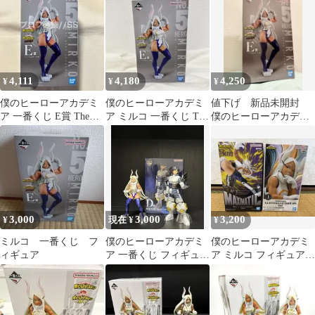
コ
4,111
4,180
4,250
¥
¥
¥
僕のヒーローアカデミ
僕のヒーローアカデミ
値下げ 新品未開封
ア 一番くじ E賞 The
ア ミルコ 一番くじ The
僕のヒーローアカデミ
Top5！ フィギュア（ミ
Top 5！ E賞
ア E賞 ミルコ 一
ルコ）
番くじ
3,000
3,000
3,200
¥
現在 ¥
¥
ミルコ 一番くじ フ
僕のヒーローアカデミ
僕のヒーローアカデミ
ィギュア
ア 一番くじ フィギュア
ア ミルコ フィギュア 2
飯田天哉 ミルコ 2体セ
個セット おまけ付き
ット