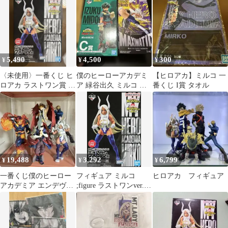
爆豪 ミルコ 緑谷
1/8
【MIRCO】
5,490
4,500
300
¥
¥
¥
〈未使用〉一番くじ ヒ
僕のヒーローアカデミ
【ヒロアカ】ミルコ 一
ロアカ ラストワン賞 ミ
ア 緑谷出久 ミルコ フ
番くじ I賞 タオル
ルコ フィギュア
ィギュア 2点セット
19,488
3,292
6,799
¥
¥
¥
一番くじ僕のヒーロー
フィギュア ミルコ
ヒロアカ フィギュア
アカデミア エンデヴァ
;figure ラストワンver.
ー ミルコ ホークス エ
「一番くじ 僕のヒーロ
ッジショット
ーアカデミア ～突入
～」 ラストワン賞 フィ
ギュア【10日以内発