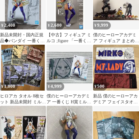
2,400
2,680
9,999
¥
¥
¥
新品未開封・国内正規
【中古】フィギュア ミ
僕のヒーローアカデミ
品◆バンダイ 一番くじ
ルコ ;figure 「一番くじ
ア フィギュア まとめ売
僕のヒーローアカデミ
僕のヒーローアカデミ
り死柄木弔 峰田実 一番
ア H賞 ミルコ
ア The Top 5!」 E賞 フ
くじ8月9〆
ィギュア
1,000
4,999
500
¥
¥
¥
ヒロアカ タオル 8枚セ
僕のヒーローアカデミ
新品 僕のヒーローアカ
ット 新品未開封 ミル
ア 一番くじ H賞ミルコ
デミア フェイスタオル
コ Mt.レディ まとめ
フィギュア タオル セッ
3枚セット 一番くじ
売り
ト