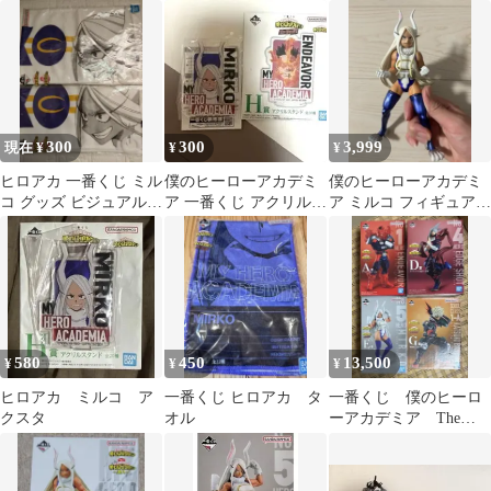
ィギュア
デミア タオル ミルコ
ードタオル ミルコ
ヒロアカ
300
300
3,999
現在 ¥
¥
¥
ヒロアカ 一番くじ ミル
僕のヒーローアカデミ
僕のヒーローアカデミ
コ グッズ ビジュアルタ
ア 一番くじ アクリルス
ア ミルコ フィギュア
オル （2枚）
タンド
一番くじ ラストワン
賞
580
450
13,500
¥
¥
¥
ヒロアカ ミルコ ア
一番くじ ヒロアカ タ
一番くじ 僕のヒーロ
クスタ
オル
ーアカデミア The
Top5 A賞D賞E賞G賞
新品未開封