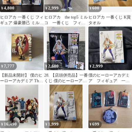
4,800
2,999
600
¥
¥
¥
ヒロアカ 一番くじ フィ
ヒロアカ the top5 ミル
ヒロアカ 一番くじ K賞
ギュア 爆豪勝己 ミルコ
コ 一番くじ フィギ
タオル
新品未開封
ュア
7,777
2,600
2,999
¥
¥
¥
【新品未開封】 僕のヒ
28. 【店頭併売品】一番
僕のヒーローアカデミ
ーローアカデミア The
くじ 僕のヒーローアカ
ア フィギュア 一番
Top 5！ B賞 ホークス
デミア 突入 ラストワン
くじ 突入
賞 ミルコ;figure ラスト
ワンver. ※未開封品
16,490
1,999
699
¥
¥
¥