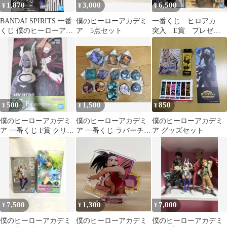
1,870
3,000
6,500
¥
¥
¥
BANDAI SPIRITS 一番
僕のヒーローアカデミ
一番くじ ヒロアカ
くじ 僕のヒーローアカ
ア 5点セット
突入 E賞 プレゼン
デミア 突入 ラストワン
トマイク ラストワ
賞 ミルコ figure ラスト
ン ミルコ フィギュ
ワンver.
ア
500
1,500
850
¥
¥
¥
僕のヒーローアカデミ
僕のヒーローアカデミ
僕のヒーローアカデミ
ア 一番くじ F賞 クリア
ア 一番くじ ラバーチャ
ア グッズセット
ポスター
ーム
7,500
1,300
7,000
¥
¥
¥
僕のヒーローアカデミ
僕のヒーローアカデミ
僕のヒーローアカデミ