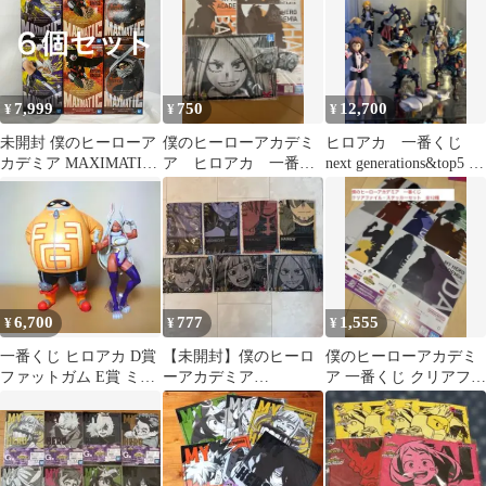
7,999
750
12,700
¥
¥
¥
未開封 僕のヒーローア
僕のヒーローアカデミ
ヒロアカ 一番くじ
カデミア MAXIMATIC
ア ヒロアカ 一番く
next generations&top5 フ
フィギュア ミルコ 爆豪
じ
ィギュア
勝己 イレイザーヘッド
3種 6個セット LF8163
f101
6,700
777
1,555
¥
¥
¥
一番くじ ヒロアカ D賞
【未開封】僕のヒーロ
僕のヒーローアカデミ
ファットガム E賞 ミル
ーアカデミア
ア 一番くじ クリアファ
コ フィギュア
TheTop5！一番くじ I賞
イル・ステッカーセッ
タオル 7枚セット
ト 全12種