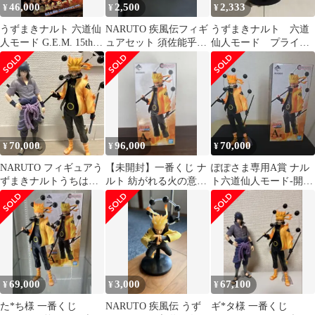
46,000
2,500
2,333
¥
¥
¥
うずまきナルト 六道仙
NARUTO 疾風伝フィギ
うずまきナルト 六道
人モード G.E.M. 15th
ュアセット 須佐能乎&
仙人モード プライズ
Anniversary
九喇嘛
フィギュア NARUTO
疾風伝
70,000
96,000
70,000
¥
¥
¥
NARUTO フィギュアう
【未開封】一番くじ ナ
ぽぽさま専用A賞 ナル
ずまきナルトうちはサ
ルト 紡がれる火の意志
ト六道仙人モード-開封
スケ 紡がれる火の意志
A賞 B賞
済み-
a賞 b賞
69,000
3,000
67,100
¥
¥
¥
た*ち様 一番くじ
NARUTO 疾風伝 うず
ギ*タ様 一番くじ