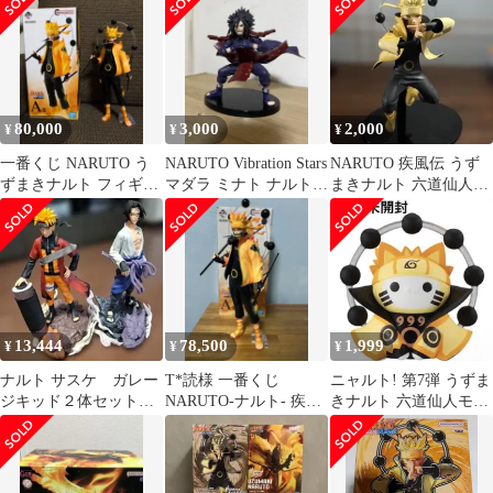
80,000
3,000
2,000
¥
¥
¥
一番くじ NARUTO う
NARUTO Vibration Stars
NARUTO 疾風伝 うず
ずまきナルト フィギュ
マダラ ミナト ナルト
まきナルト 六道仙人モ
ア A賞 六道仙人モー
箱あり
ード フィギュア
ド
13,444
78,500
1,999
¥
¥
¥
ナルト サスケ ガレー
T*読様 一番くじ
ニャルト! 第7弾 うずま
ジキッド２体セット
NARUTO-ナルト- 疾風
きナルト 六道仙人モー
42cm開封品
伝 紡がれる火の意志 う
ド キャラクターシート
ずまきナ
付き