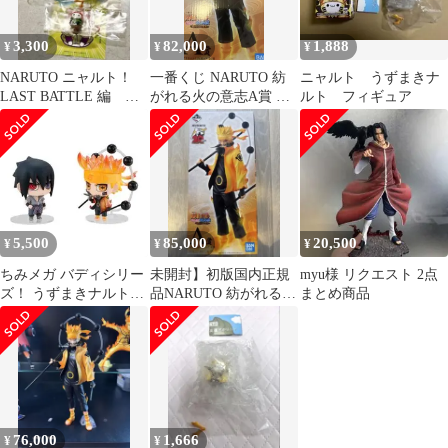
3,300
82,000
1,888
¥
¥
¥
NARUTO ニャルト！
一番くじ NARUTO 紡
ニャルト うずまきナ
LAST BATTLE 編 ナ
がれる火の意志A賞 う
ルト フィギュア
ルト サスケ サクラ
ずまきナルト フィギュ
ア
5,500
85,000
20,500
¥
¥
¥
ちみメガ バディシリー
未開封】初版国内正規
myu様 リクエスト 2点
ズ！ うずまきナルト&
品NARUTO 紡がれる火
まとめ商品
うちはサスケ 忍界大戦
の意志 六道仙人モード
セット
76,000
1,666
¥
¥