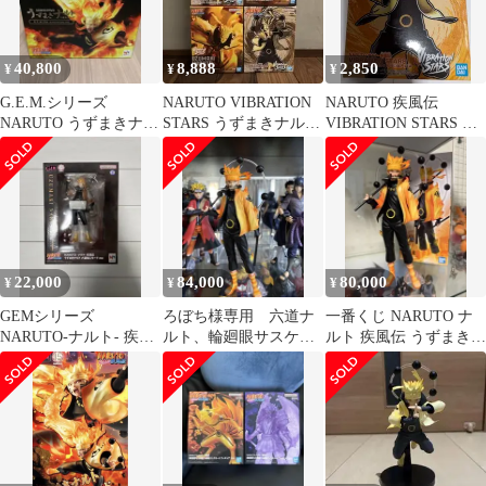
40,800
8,888
2,850
¥
¥
¥
G.E.M.シリーズ
NARUTO VIBRATION
NARUTO 疾風伝
NARUTO うずまきナル
STARS うずまきナルト
VIBRATION STARS う
ト 六道仙人モード
フィギュア
ずまきナルト
22,000
84,000
80,000
¥
¥
¥
GEMシリーズ
ろぼち様専用 六道ナ
一番くじ NARUTO ナ
NARUTO-ナルト- 疾風
ルト、輪廻眼サスケセ
ルト 疾風伝 うずまきナ
伝 うずまきナルト 六道
ット
ルト フィギュア
仙人 再販