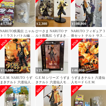
1,500
2,300
100,000
¥
¥
¥
NARUTO疾風伝 ニャル
ひーさま NARUTO ナ
NARUTO フィギュア 3
ト！ラストバトル編 う
ルト疾風伝 うずまきナ
体セット ナルト サスケ
ずまきナルト(六道仙人
ルト 六道仙人 フィギュ
イタチ 疾風伝
モード)
ア
18,000
25,000
46,000
¥
¥
¥
G.E.M. NARUTO うず
G.E.M.シリーズ うずま
うずまきナルト 六道仙
まきナルト 六道仙人モ
きナルト 六道仙人モー
人モード G.E.M.
ード
ド フィギュア