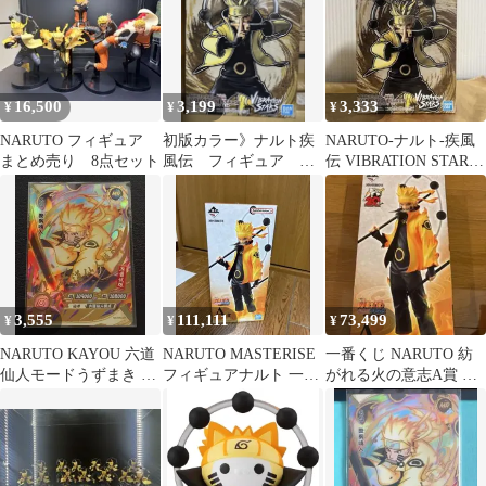
16,500
3,199
3,333
¥
¥
¥
NARUTO フィギュア
初版カラー》ナルト疾
NARUTO-ナルト-疾風
まとめ売り 8点セット
風伝 フィギュア う
伝 VIBRATION STARS
ずまきナルト 六道仙
うずまきナルト-Ⅴ
人
3,555
111,111
73,499
¥
¥
¥
NARUTO KAYOU 六道
NARUTO MASTERISE
一番くじ NARUTO 紡
仙人モードうずまき ナ
フィギュアナルト 一番
がれる火の意志A賞 う
ルト MR-031 傷や
くじ紡がれる火の意志
ずまきナルト フィギュ
A賞
ア