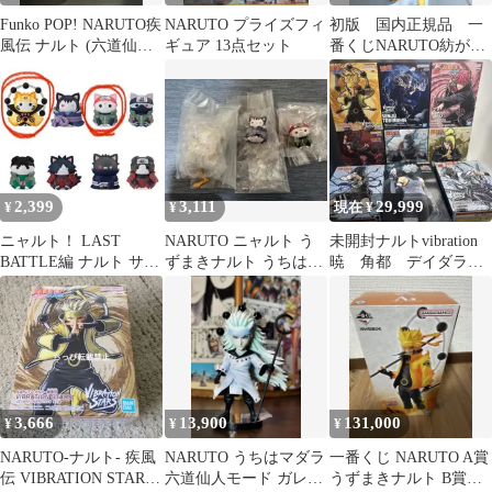
Funko POP! NARUTO疾
NARUTO プライズフィ
初版 国内正規品 一
風伝 ナルト (六道仙人
ギュア 13点セット
番くじNARUTO紡がれ
モード)
る火の意志A賞ナルト
2,399
3,111
29,999
¥
¥
現在 ¥
ニャルト！ LAST
NARUTO ニャルト う
未開封ナルトvibration
BATTLE編 ナルト サク
ずまきナルト うちはサ
暁 角都 デイダラ鬼
ラ 2種セット NARUTO
スケ 春野サクラ
鮫 六道ナルト一番く
じカカシ他
3,666
13,900
131,000
¥
¥
¥
NARUTO-ナルト- 疾風
NARUTO うちはマダラ
一番くじ NARUTO A賞
伝 VIBRATION STARS-
六道仙人モード ガレー
うずまきナルト B賞