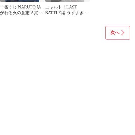
一番くじ NARUTO 紡
ニャルト！LAST
がれる火の意志 A賞 う
BATTLE編 うずまきナ
ずまきナルト 六道仙人
ルト（六道仙人モー
モード
ド）
次へ