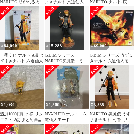
NARUTO 紡がれる火の
まきナルト 六道仙人モ
NARUTO-ナルト-疾風
意志 A賞 ナルト六道仙
ード フィギュア
伝 紡がれる火の意志
人モードフ
84,000
15,288
69,000
¥
¥
¥
一番くじ ナルト A賞 う
G.E.M.シリーズ
G.E.M.シリーズ うずま
ずまきナルト 六道仙人
NARUTO疾風伝 うず
きナルト 六道仙人モー
まきナルト六道仙人モ
ド 15th
ード
1,030
1,500
5,555
¥
¥
¥
追加1000円引き様 リク
NYARUTO ナルト 六
NARUTO 疾風伝 うず
エスト 2点 まとめ商品
道仙人モード
まきナルト 六道仙人モ
ード フィギュア