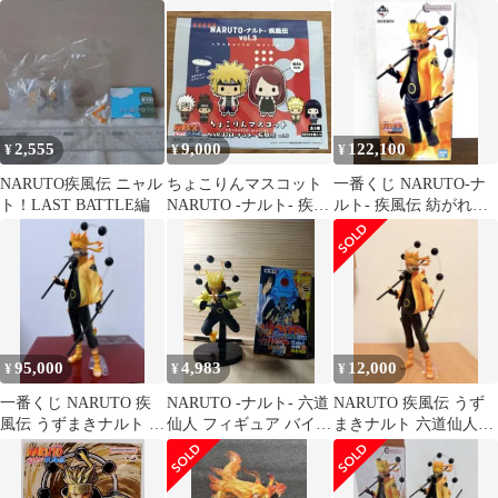
UZUMAKI
ジキット フィギュア ワ
輪廻眼 サスケ フ
ーコレ
ィギュア
2,555
9,000
122,100
¥
¥
¥
NARUTO疾風伝 ニャル
ちょこりんマスコット
一番くじ NARUTO-ナ
ト！LAST BATTLE編
NARUTO -ナルト- 疾風
ルト- 疾風伝 紡がれる
伝 vol.3 6個セット
火の意志 A賞 うずまき
ナルト
95,000
4,983
12,000
¥
¥
¥
一番くじ NARUTO 疾
NARUTO -ナルト- 六道
NARUTO 疾風伝 うず
風伝 うずまきナルト a
仙人 フィギュア バイブ
まきナルト 六道仙人モ
賞 フィギュア
レーション クリア バー
ード フィギュア 海外
ジョン
正規品