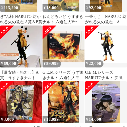
113,200
13,000
92,000
¥
¥
¥
ぎ*ん様 NARUTO 紡が
ねんどろいど うずまき
一番くじ NARUTO 紡
れる火の意志 A賞＆B賞
ナルト 六道仙人Ver.
がれる火の意志 A
1273
賞 六道ナルト 初版
69,000
59,999
22,000
¥
¥
¥
【最安値・箱無し】A
G.E.M.シリーズ うずま
G.E.M.シリーズ
賞 うずまきナルト一
きナルト 六道仙人モー
NARUTOナルト 疾風伝
番くじ 紡がれる火の
ド 15th
うずまきナルト 六道仙
意志 六道仙人モード
人モード
3,000
17,999
14,000
¥
¥
¥