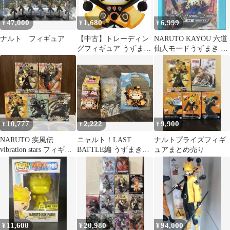
47,000
1,680
6,999
¥
¥
¥
ナルト フィギュア
【中古】トレーディン
NARUTO KAYOU 六道
グフィギュア うずまき
仙人モードうずまき ナ
ナルト(六道仙人モー
ルト
ド) 「MEGA CAT
PROJECT NARUTO -ナ
ルト-疾風伝 ニャル
ト!LAST BATTLE編」
10,777
2,222
9,900
¥
¥
¥
NARUTO 疾風伝
ニャルト！LAST
ナルトプライズフィギ
vibration stars フィギュ
BATTLE編 うずまきナ
ュアまとめ売り
ア 5つセット
ルト（六道仙人モー
ド）
11,600
20,980
94,000
¥
¥
¥