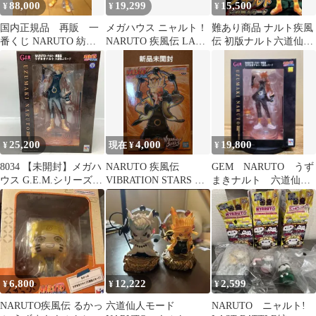
88,000
19,299
15,500
¥
¥
¥
国内正規品 再販 一
メガハウス ニャルト！
難あり商品 ナルト疾風
番くじ NARUTO 紡が
NARUTO 疾風伝 LAST
伝 初版ナルト六道仙人
れる火の意志 うずま
BATTLE編 BOX
モード G.E.M フィギュ
きナルトA賞
ア
25,200
4,000
19,800
¥
現在 ¥
¥
8034 【未開封】メガハ
NARUTO 疾風伝
GEM NARUTO うず
ウス G.E.M.シリーズ
VIBRATION STARS う
まきナルト 六道仙人
NARUTO-ナルト- 疾風
ずまきナルト5フィギュ
モード フィギュア
伝 うずまきナルト 六道
ア
仙人モード フィギュア
6,800
12,222
2,599
¥
¥
¥
NARUTO疾風伝 るかっ
六道仙人モード
NARUTO ニャルト!