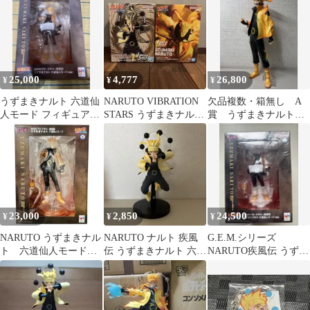
フィギュア
ガチャ
25,000
4,777
26,800
¥
¥
¥
うずまきナルト 六道仙
NARUTO VIBRATION
欠品複数・箱無し A
人モード フィギュア
STARS うずまきナルト
賞 うずまきナルト一
G E M
フィギュア
番くじ 紡がれる火の
意志 六道仙人モード
23,000
2,850
24,500
¥
¥
¥
NARUTO うずまきナル
NARUTO ナルト 疾風
G.E.M.シリーズ
ト 六道仙人モード
伝 うずまきナルト 六道
NARUTO疾風伝 うずま
GEMフィギュア
仙人モード フィギュア
きナルト六道仙人モー
ド(再販)