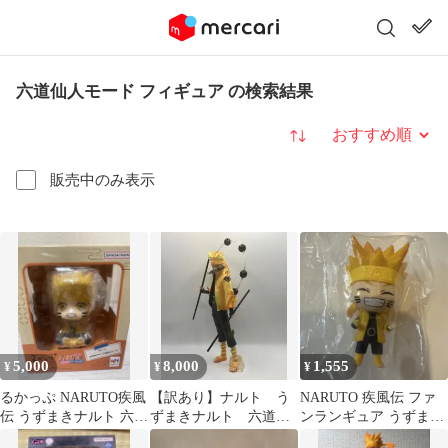
六道仙人モード フィギュア の検索結果
並び替え
販売中のみ表示
5,000
8,000
1,555
¥
¥
¥
るかっぷ NARUTO疾風
【訳あり】ナルト う
NARUTO 疾風伝 ファ
伝 うずまきナルト 六道
ずまきナルト 六道仙
ンランギュア うずまき
仙人モード
人モード 25.5cm 海外
ナルト 六道仙人モード