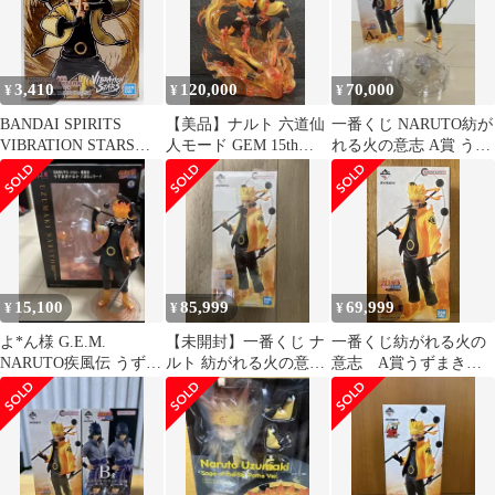
3,410
120,000
70,000
¥
¥
¥
BANDAI SPIRITS
【美品】ナルト 六道仙
一番くじ NARUTO紡が
VIBRATION STARS
人モード GEM 15th
れる火の意志 A賞 うず
UZUMAKI NARUTO V
Anniversary
まきナルト 六道仙人モ
うずまきナルト (六道
ード再販
仙人モード)
15,100
85,999
69,999
¥
¥
¥
よ*ん様 G.E.M.
【未開封】一番くじ ナ
一番くじ紡がれる火の
NARUTO疾風伝 うずま
ルト 紡がれる火の意志
意志 A賞うずまきナ
きナルト 六道仙人モー
A賞
ルト 国内正規品 未
ド
開封