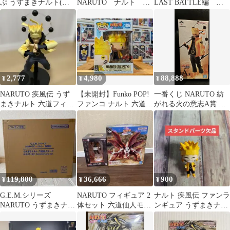
ぷ うずまきナルト(六
NARUTO ナルト フ
LAST BATTLE編 う
道仙人モード)
ィギュア 海外限定品
ずまきナルト 3体セッ
ト
2,777
4,980
88,888
¥
¥
¥
NARUTO 疾風伝 うず
【未開封】Funko POP!
一番くじ NARUTO 紡
まきナルト 六道フィギ
ファンコ ナルト 六道仙
がれる火の意志A賞 う
ュア
人モード 186
ずまきナルト フィギュ
ア
119,800
36,666
900
¥
¥
¥
G.E.M.シリーズ
NARUTO フィギュア 2
ナルト 疾風伝 ファンラ
NARUTO うずまきナル
体セット 六道仙人モー
ンギュア うずまきナル
ト 六道仙人モード
ド 妖狐の衣
ト（六道仙人モード）