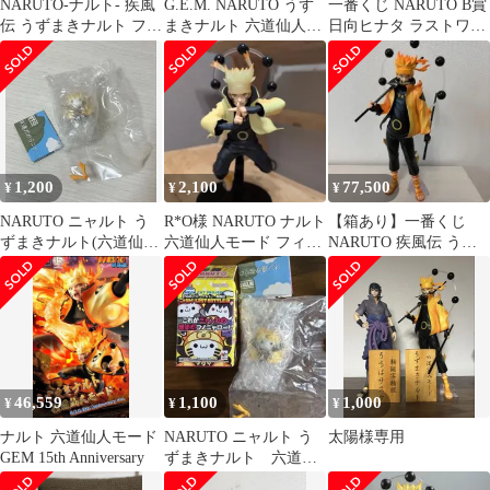
NARUTO-ナルト- 疾風
G.E.M. NARUTO うず
一番くじ NARUTO B賞
伝 うずまきナルト フィ
まきナルト 六道仙人モ
日向ヒナタ ラストワン
ギュア
ード
賞 うずまきナルト
1,200
2,100
77,500
¥
¥
¥
NARUTO ニャルト う
R*O様 NARUTO ナルト
【箱あり】一番くじ
ずまきナルト(六道仙人
六道仙人モード フィギ
NARUTO 疾風伝 うず
モード)
ュア
まきナルト 六道仙人モ
ードフィギュア
46,559
1,100
1,000
¥
¥
¥
ナルト 六道仙人モード
NARUTO ニャルト う
太陽様専用
GEM 15th Anniversary
ずまきナルト 六道仙
人モード