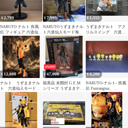
2,799
7,999
1,555
¥
¥
¥
NARUTO ナルト 疾風
NARUTOうずまきナル
うずまきナルト アク
伝 フィギュア 六道仙人
ト六道仙人モード海外
リルスイング 六道仙
モード
ガレキフィギュア現状
人モード
品希少最終値下げ
4%OFF
12,000
47,000
4,200
¥
¥
¥
ナルト うずまきナル
箱美品 未開封 G.E.M.
NARUTO-ナルト- 疾風
ト 六道仙人モード
シリーズ うずまきナル
伝 Funrangiua、
25.5cm 海外フィギュア
ト 六道仙人モード フィ
Funrangiua2
ギュア