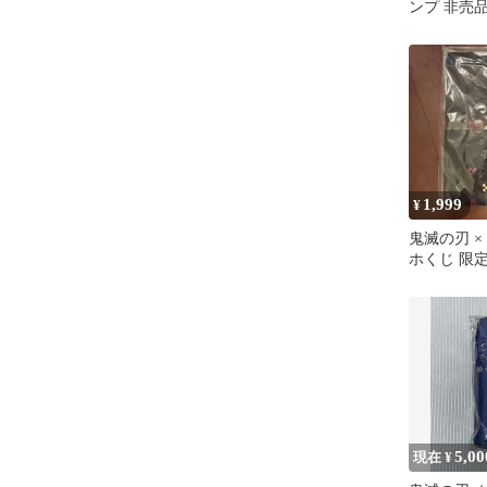
ンプ 非売
1,999
¥
鬼滅の刃 ×
ホくじ 限
シャツ
5,00
現在 ¥