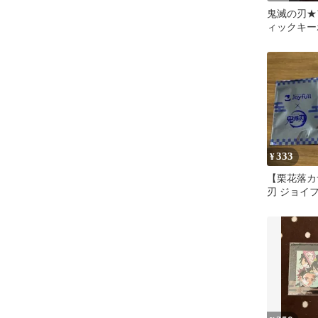
鬼滅の刃★
ィックキー
クション★
け付
333
¥
【栗花落カ
刃 ジョイフ
クリルキー