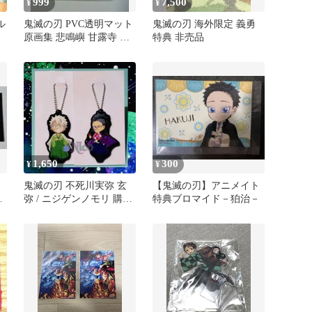
999
7,500
¥
¥
ル
鬼滅の刃 PVC透明マット
鬼滅の刃 海外限定 義勇
原画集 悲鳴嶼 甘露寺 伊
特典 非売品
黒
1,650
300
¥
¥
鬼滅の刃 不死川実弥 玄
【鬼滅の刃】アニメイト
弥 / ニジゲンノモリ 購入
特典ブロマイド－狛治－
者特典 ラバーストラップ