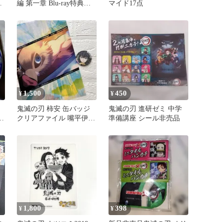
非
編 第一章 Blu-ray特典
マイド17点
胡蝶しのぶキーホルダー
1,500
450
¥
¥
コ
鬼滅の刃 柿安 缶バッジ
鬼滅の刃 進研ゼミ 中学
クリアファイル 嘴平伊之
準備講座 シール非売品
助 非売品
1,800
398
¥
¥