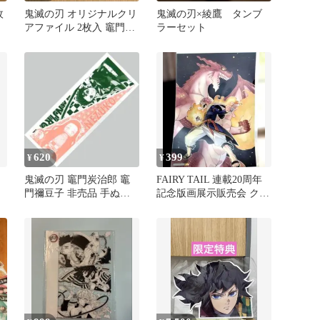
枚
鬼滅の刃 オリジナルクリ
鬼滅の刃×綾鷹 タンブ
アファイル 2枚入 竈門炭
ラーセット
治郎
620
399
¥
¥
鬼滅の刃 竈門炭治郎 竈
FAIRY TAIL 連載20周年
門禰豆子 非売品 手ぬぐ
記念版画展示販売会 クリ
いTSUTAYA限定
アポスター 非売品