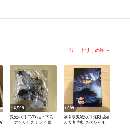
並び替え
6,599
699
¥
¥
ラ
鬼滅の刃 DVD 描き下ろ
劇場版鬼滅の刃 無限城編
勇
しアクリルスタンド 冨岡
入場者特典 スペシャルイ
義勇 ufotable 非売品
ンタビューブック 非売品