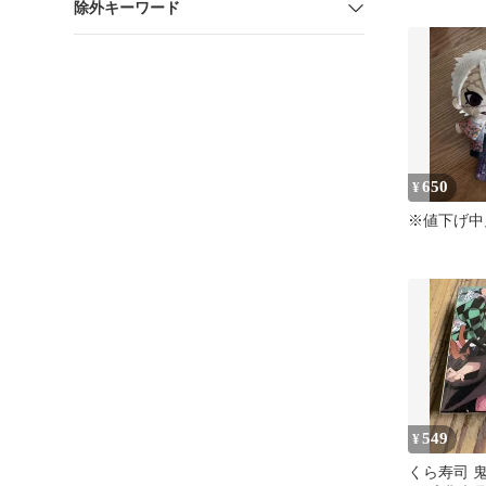
除外キーワード
寿郎 アク
ー
650
¥
※値下げ中
549
¥
くら寿司 