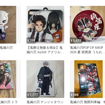
リルコースタ
滅の刃」無限城編 第一章
ド 炭治郎 義勇 猗窩座 
猗窩座再来
売品
300
1,499
¥
¥
鬼滅の刃
【鬼舞辻無惨＆鳴女】鬼
鬼滅の刃POP UP SHOP
滅の刃 Joyfull アクリルキ
2026 夏 猗窩座 うちわ 
ーホルダー 非売品
入特典 非売品
7,777
300
¥
¥
鬼滅の刃 トラ
鬼滅の刃 ナンジャタウン
鬼滅の刃 無限列車編 