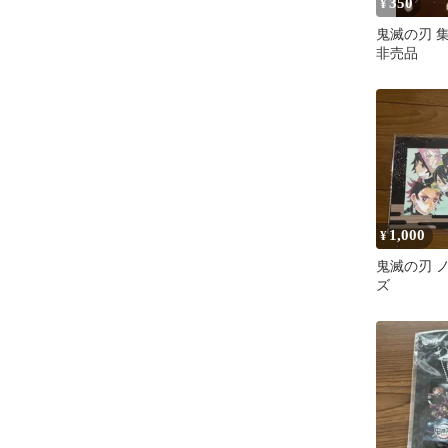
350
¥
鬼滅の刃 
非売品
1,000
¥
鬼滅の刃 
ズ