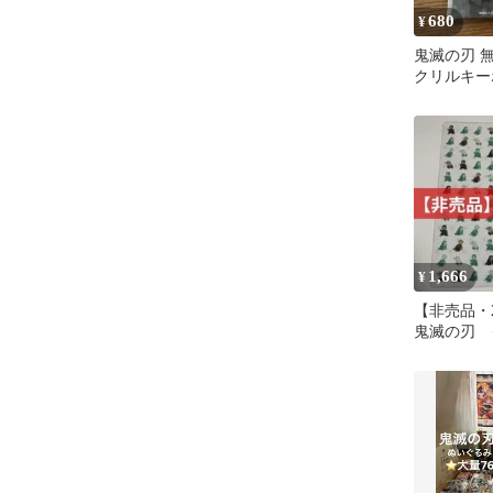
680
¥
鬼滅の刃 
クリルキー
1,666
¥
【非売品・
鬼滅の刃 