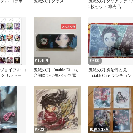
ホテル コラボ
鬼滅の刃 グッズ
鬼滅の刃 クリアファイ
2枚セット 非売品
1,499
680
¥
¥
 ジョイフル コ
鬼滅の刃 ufotable Dining
鬼滅の刃 炭治郎と鬼
アクリルキーホ
台詞ロング缶バッジ 冨岡
ufotableCafe ランチョ
世＆愈史郎 非
義勇
ット非売品
922
399
¥
現在 ¥