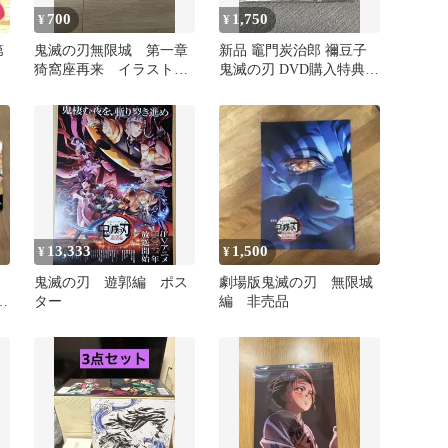
700
1,750
¥
¥
第
鬼滅の刃無限城 第一章
新品 竈門炭治郎 禰豆子
売
猗窩座再来 イラストカ
鬼滅の刃 DVD購入特典ア
ード 2枚セット 新品
クリルスタンド 非売品
未開封 非売品
13,333
1,500
¥
¥
鬼滅の刃 遊郭編 ポス
劇場版鬼滅の刃 無限城
ー
ター
編 非売品