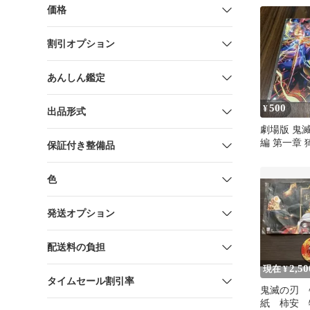
価格
割引オプション
あんしん鑑定
500
¥
出品形式
劇場版 鬼
編 第一章 
保証付き整備品
場者特典 
色
発送オプション
配送料の負担
2,50
現在 ¥
タイムセール割引率
鬼滅の刃 
紙 柿安 