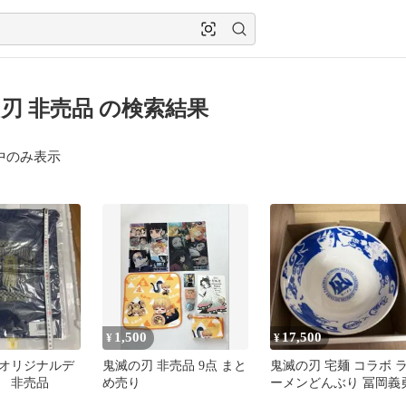
刃 非売品 の検索結果
中のみ表示
1,500
17,500
¥
¥
オリジナルデ
鬼滅の刃 非売品 9点 まと
鬼滅の刃 宅麺 コラボ 
 非売品
め売り
ーメンどんぶり 冨岡義