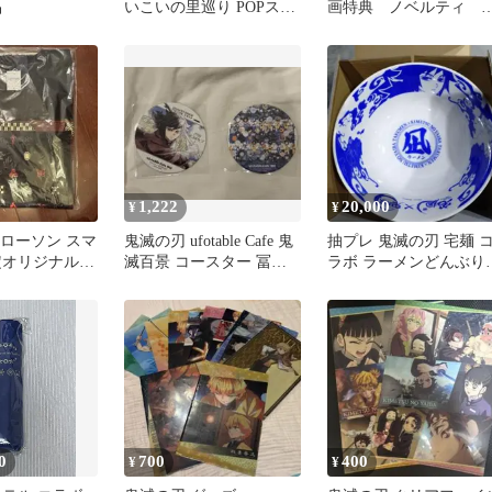
品
いこいの里巡り POPスタ
画特典 ノベルティ 
ンド 不死川 実弥 非
売品
売品
1,222
20,000
¥
¥
 ローソン スマ
鬼滅の刃 ufotable Cafe 鬼
抽プレ 鬼滅の刃 宅麺 
定オリジナルT
滅百景 コースター 冨岡
ラボ ラーメンどんぶり
義勇2枚セット
冨岡義勇
0
700
400
¥
¥