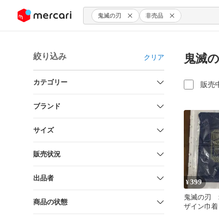
ンツにスキップ
鬼滅の刃
非売品
絞り込み
鬼滅の
クリア
カテゴリー
販売
ブランド
サイズ
販売状況
出品者
399
¥
鬼滅の刃 
商品の状態
ザイン巾着