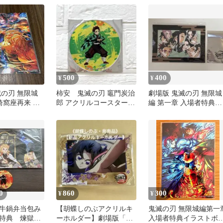
500
400
¥
¥
滅の刃 無限城
柿安 鬼滅の刃 竈門炭治
劇場版 鬼滅の刃 無限城
猗窩座再来 入
郎 アクリルコースター
編 第一章 入場者特典
非売品
非売品
アニメ ゲーム 非売
0
860
300
¥
¥
牛鍋弁当包み
【胡蝶しのぶアクリルキ
鬼滅の刃 無限城編第一
特典 煉獄杏
ーホルダー】劇場版「鬼
入場者特典イラストボ