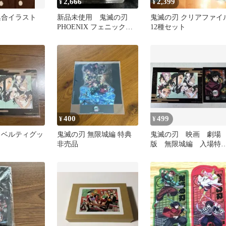
2,666
2,399
¥
¥
集合イラスト
新品未使用 鬼滅の刃
鬼滅の刃 クリアファイ
PHOENIX フェニック
12種セット
ス ダーツ 非売品
400
499
¥
¥
ノベルティグッ
鬼滅の刃 無限城編 特典
鬼滅の刃 映画 劇場
非売品
版 無限城編 入場特
典 富岡義勇 非売品