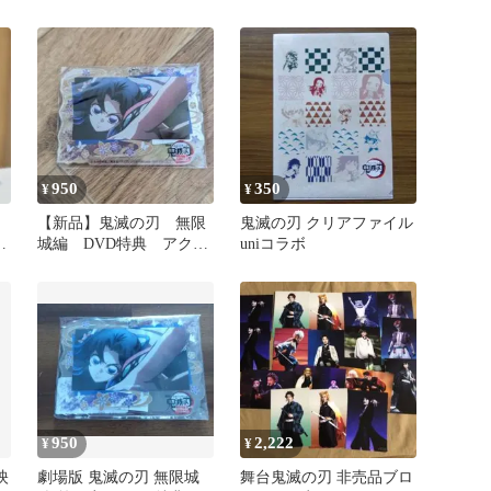
非
非売品コースター
950
350
¥
¥
【新品】鬼滅の刃 無限
鬼滅の刃 クリアファイル
購
城編 DVD特典 アクリ
uniコラボ
ルキーホルダー 胡蝶し
のぶ
950
2,222
¥
¥
映
劇場版 鬼滅の刃 無限城
舞台鬼滅の刃 非売品ブロ