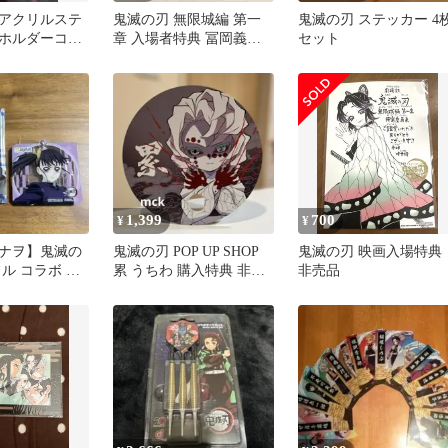
アクリルステ
鬼滅の刃 無限城編 第一
鬼滅の刃 ステッカー 4
ホルダーコレ
章 入場者特典 冨岡義勇
セット
禰豆子★おま
非売品
1,399
700
¥
¥
ナヲ】鬼滅の
鬼滅の刃 POP UP SHOP
鬼滅の刃 映画入場特典
ル コラボ ア
累 うちわ 購入特典 非売
非売品
ホルダー
品