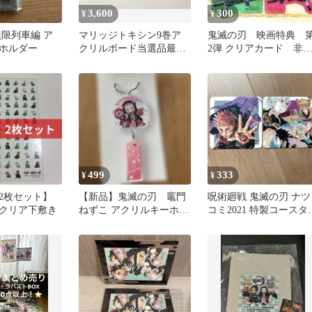
3,600
300
¥
¥
無限列車編 ア
マリッジトキシン9巻ア
鬼滅の刃 映画特典 
ホルダー
クリルボード当選品最終
2弾 クリアカード 非
値下げ
品
499
333
¥
¥
2枚セット】
【新品】鬼滅の刃 竈門
呪術廻戦 鬼滅の刃 ナツ
クリア下敷き
ねずこ アクリルキーホル
コミ2021 特製コースタ
ダー 非売品
特典 非売品