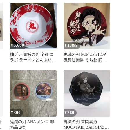
5,600
1,499
¥
¥
抽プレ 鬼滅の刃 宅麺 コ
鬼滅の刃 POP UP SHOP
ラボ ラーメンどんぶり
鬼舞辻無惨 うちわ 購入
品
猗窩座
特典 非売品
300
780
¥
¥
章
鬼滅の刃 ANA メンコ 非
鬼滅の刃 冨岡義勇
ー
売品 2枚
MOCKTAIL BAR GINZA