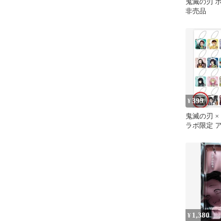
鬼滅の刃 
非売品
399
¥
鬼滅の刃 ×
ラボ限定 
ルダー 珠
売品
1,380
¥