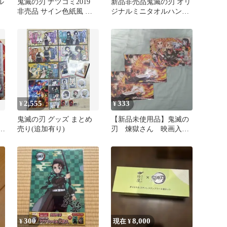
ル
鬼滅の刃 ナツコミ2019
新品非売品鬼滅の刃 オリ
非売品 サイン色紙風 ミ
ジナルミニタオルハンカ
ニ下敷き 炭治郎 禰豆子
チ 2種セット
2,555
333
¥
¥
鬼滅の刃 グッズ まとめ
【新品未使用品】鬼滅の
ンマ
売り(追加有り)
刃 煉獄さん 映画入場
者特典 非売品
300
8,000
¥
現在 ¥