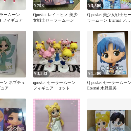
798
3,500
¥
¥
ーラームーン
Qposket レイ・ヒノ 美少
Q posket 美少女戦士セ
etit フィギュア
女戦士セーラームーン
ラームーン Eternal フィ
ギュア セット
3,333
1,300
¥
¥
ーン ネプチュ
qposket セーラームーン
Q posket セーラームー
ギュア
フィギュア セット
Eternal 水野亜美