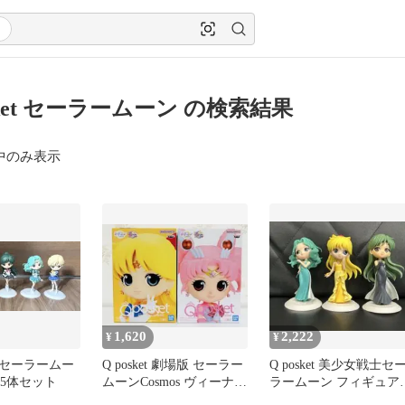
sket セーラームーン の検索結果
中のみ表示
1,620
2,222
¥
¥
セーラームー
Q posket 劇場版 セーラー
Q posket 美少女戦士セ
et 5体セット
ムーンCosmos ヴィーナス
ラームーン フィギュア 
&ちびムーン
体セット