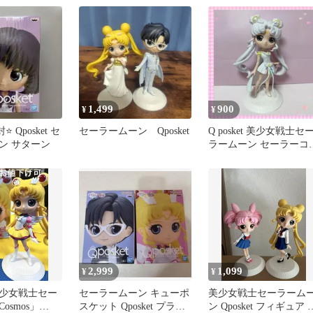
1,499
900
¥
¥
️ Qposket セ
セーラームーン Qposket
Q posket 美少女戦士セ
ン サターン
ラームーン セーラーコ
モス
2,999
1,099
¥
¥
少女戦士セー
セーラームーン キューポ
美少女戦士セーラーム
osmos」
スケット Qposket プライ
ン Qposket フィギュア 2