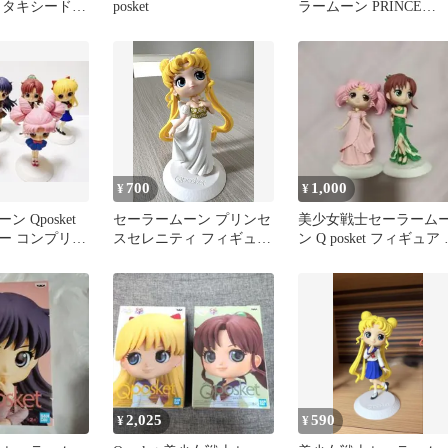
 タキシード仮
posket
ラームーン PRINCE
ュアセット
ENDYMION
700
1,000
¥
¥
 Qposket
セーラームーン プリンセ
美少女戦士セーラーム
ラー コンプリー
スセレニティ フィギュ
ン Q posket フィギュア 
ア Ｑposket
体セット
2,025
590
¥
¥