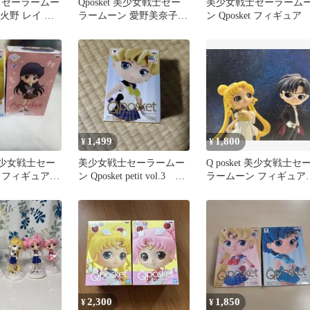
 セーラームー
Qposket 美少女戦士セー
美少女戦士セーラーム
et 火野 レイ フ
ラームーン 愛野美奈子
ン Qposket フィギュア
マーズ
木野まこと 2種セット
1,499
1,800
¥
¥
t 美少女戦士セー
美少女戦士セーラームー
Q posket 美少女戦士セ
フィギュア 2
ン Qposket petit vol.3 ウ
ラームーン フィギュア 
ラヌス
体セット
2,300
1,850
¥
¥