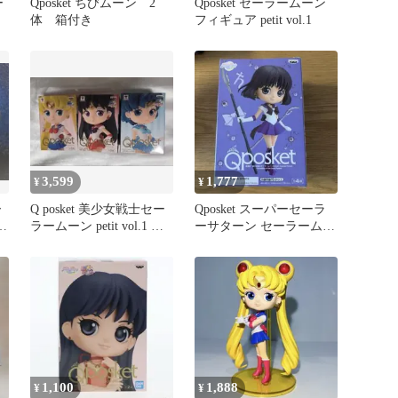
ー
Qposket ちびムーン 2
Qposket セーラームーン
体 箱付き
フィギュア petit vol.1
3,599
1,777
¥
¥
ー
Q posket 美少女戦士セー
Qposket スーパーセーラ
2
ラームーン petit vol.1 全
ーサターン セーラームー
種 初期型
ン フィギュア
1,100
1,888
¥
¥