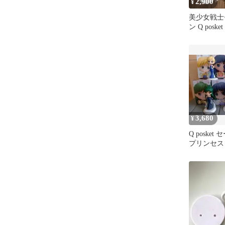
2,900
¥
美少女戦士
ン Q posk
体セット
3,680
¥
Q poske
プリンセス 
体セット箱