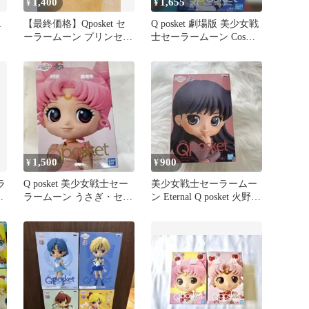
1,400
1,655
¥
¥
R
【最終価格】Qposket セ
Q posket 劇場版 美少女戦
ーラームーン プリンセス
士セーラームーン Cosmos
セレニティ A
セーラーウラヌス
1,500
900
¥
¥
ラ
Q posket 美少女戦士セー
美少女戦士セーラームー
t
ラームーン うさぎ・セレ
ン Eternal Q posket 火野レ
ニティ フィギュア
イ