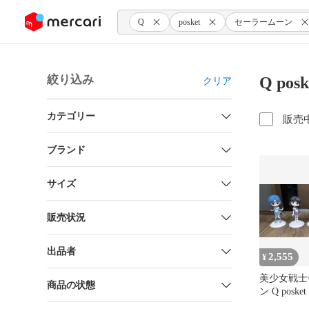
ンツにスキップ
Q
posket
セーラームーン
絞り込み
Q po
クリア
カテゴリー
販売
ブランド
サイズ
販売状況
出品者
2,555
¥
美少女戦士
商品の状態
ン Q posk