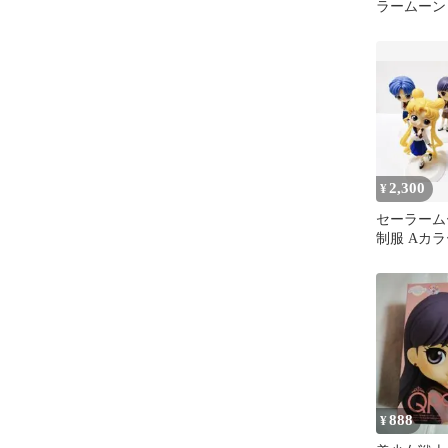
ラームーン
面 フィギ
2,300
¥
セーラームーン
制服 Aカ
トセット
888
¥