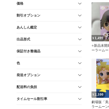
価格
割引オプション
あんしん鑑定
1,499
¥
出品形式
⭐️新品未開封⭐
ーラームー
保証付き整備品
色
発送オプション
配送料の負担
2,100
¥
タイムセール割引率
劇場版「美
ラームーンC