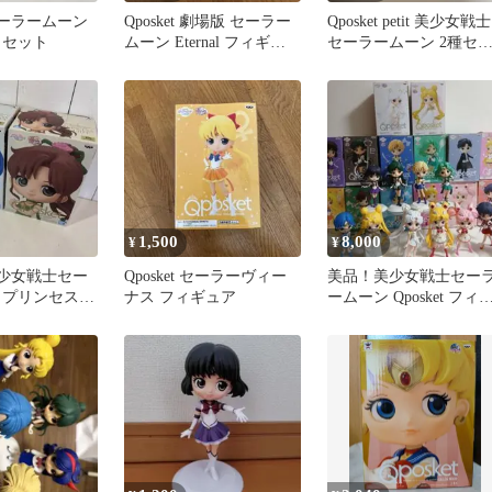
t セーラームーン
Qposket 劇場版 セーラー
Qposket petit 美少女戦士
 セット
ムーン Eternal フィギュ
セーラームーン 2種セ
ア 2種セット
ト
1,500
8,000
¥
¥
t 美少女戦士セー
Qposket セーラーヴィー
美品！美少女戦士セー
プリンセス 2
ナス フィギュア
ームーン Qposket フィ
ュア まとめ売り 14体