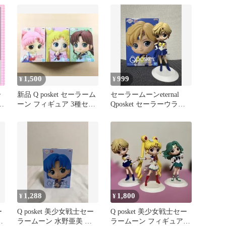
1,500
999
¥
¥
ー
新品 Q posket セーラーム
セーラームーンeternal
ス
ーン フィギュア 3種セッ
Qposket セーラーウラヌ
ト うさぎ まこと
ス フィギュア
1,288
1,800
¥
¥
ー
Q posket 美少女戦士セー
Q posket 美少女戦士セー
ラームーン 水野亜美 フ
ラームーン フィギュア 3