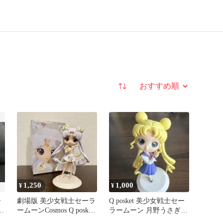
並び替え
1,250
1,000
¥
¥
ー
劇場版 美少女戦士セーラ
Q posket 美少女戦士セー
3
ームーンCosmos Q posket
ラームーン 月野うさぎ
セーラーコスモス
フィギュア