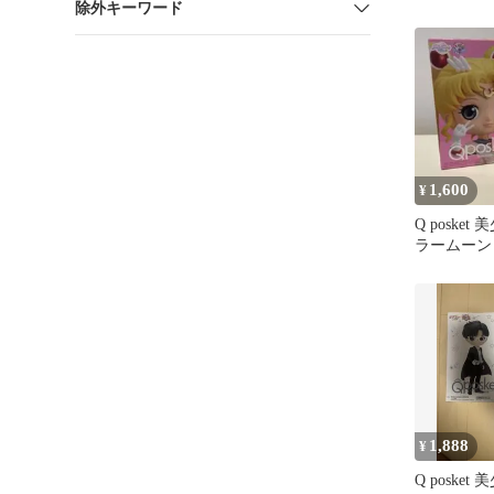
除外キーワード
Qposket 
1,600
¥
Q poske
ラームーン
1,888
¥
Q poske