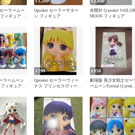
1,200
2,040
¥
¥
セーラームー
Qposket セーラーサター
未開封 Q posket SAILO
et フィギュア 5
ン フィギュア
MOON フィギュア
799
950
¥
¥
t セーラームーン
Qposket セーラーヴィー
劇場版 美少女戦士セー
フィギュア 8
ナス プリンセスヴィーナ
ームーンEternal Q poske
付まとめ売り
ス フィギュア
木野まこと