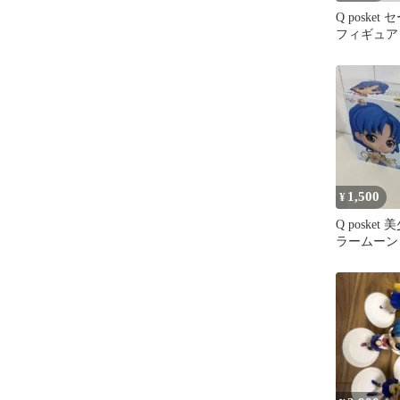
Q poske
フィギュア
1,500
¥
Q poske
ラームーン 
種セット