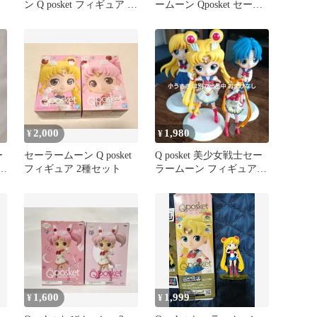
ン Q posket フィギュア 5
ームーン Qposket セーラ
体セット
ーサターン
2,000
1,980
¥
¥
ー
セーラームーン Q posket
Q posket 美少女戦士セー
2
フィギュア 2種セット
ラームーン フィギュア 3
体セット
1,600
1,999
¥
¥