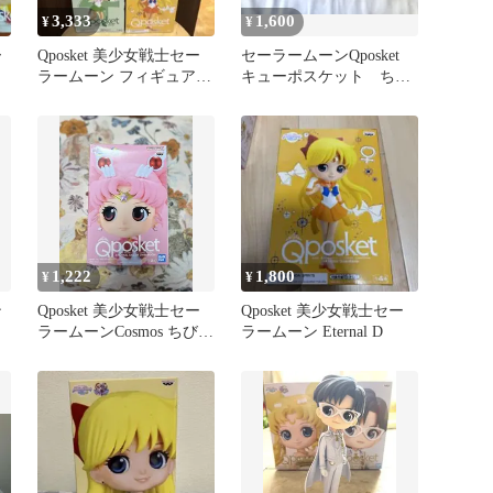
3,333
1,600
¥
¥
ー
Qposket 美少女戦士セー
セーラームーンQposket
ラームーン フィギュア 4
キューポスケット ちび
種セット
うさ BDカラー フィギュ
ア
1,222
1,800
¥
¥
ン
Qposket 美少女戦士セー
Qposket 美少女戦士セー
ラームーンCosmos ちびム
ラームーン Eternal D
ーン フィギュア A