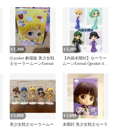
ィギュア
体セット
1,300
3,300
¥
¥
Q posket 劇場版 美少女戦
【内袋未開封】セーラー
士セーラームーンEternal
ムーンEternal Qposket 4種
Aカラー
5,000
1,699
¥
¥
ー
美少女戦士セーラームー
未開封 美少女戦士セーラ