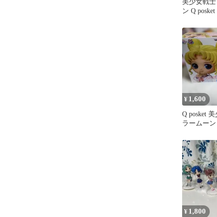
美少女戦士
ン Q posk
ィギュア 
1,600
¥
Q poske
ラームーン 
種セット
1,800
¥