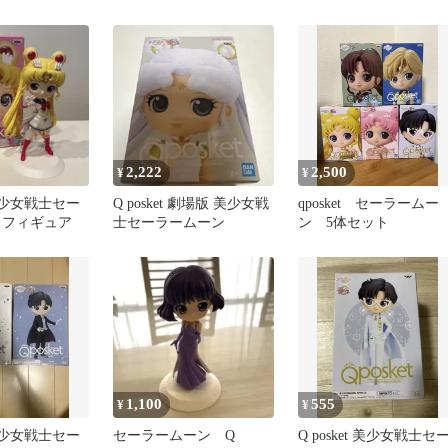
エターナルver.
ズ品
体セット
2,222
2,500
¥
¥
t 美少女戦士セー
Q posket 劇場版 美少女戦
qposket セーラームー
 フィギュア
士セーラームーン
ン 5体セット
1,100
555
¥
¥
t 美少女戦士セー
セーラームーン Q
Q posket 美少女戦士セ