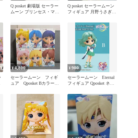
Q posket 劇場版 セーラー
Q posket セーラームーン
ッ
ムーン プリンセス・マー
フィギュア 月野うさぎ
ズ
フィギュア 【初期】
4,800
900
¥
¥
ラ
セーラームーン フィギ
セーラームーン Eternal
ギ
ュア Qposket Bカラー
フィギュア Qposket ネプ
6種セット
チューン B