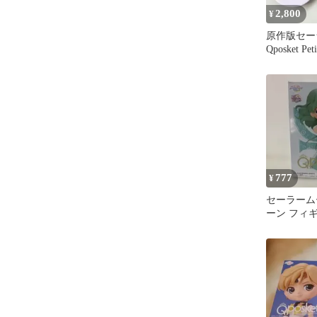
2,800
¥
原作版セ
Qposket P
777
¥
セーラーム
ーン フィ