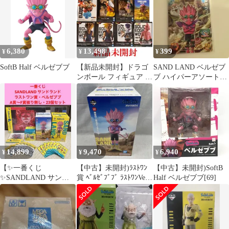
ンド国王軍戦車隊104号
車
6,380
13,498
399
¥
¥
¥
SoftB Half ベルゼブブ
【新品未開封】ドラゴ
SAND LAND ベルゼブ
ンボール フィギュア ま
ブ ハイパーアソート
とめ売り
SBDH ドラゴンボール
新品
14,899
9,470
6,940
¥
¥
¥
【✨一番くじ
【中古】未開封)ﾗｽﾄﾜﾝ
【中古】未開封)SoftB
✨SANDLAND サンド
賞 ﾍﾞﾙｾﾞﾌﾞﾌﾞ ﾗｽﾄﾜﾝVer.
Half ベルゼブブ[69]
ランド✨ラストワン
ﾌｨｷﾞｭｱ MASTERLISE
賞・ベルゼブブ✨他
｢一番くじ SAND
✨】
LAND｣[91]