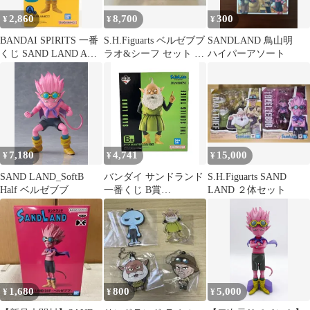
2,860
8,700
300
¥
¥
¥
BANDAI SPIRITS 一番
S.H.Figuarts ベルゼブブ
SANDLAND 鳥山明
くじ SAND LAND A賞
ラオ&シーフ セット サ
ハイパーアソート
ベルゼブブ
ンドランド
MASTERLISE フィギュ
ア
7,180
4,741
15,000
¥
¥
¥
SAND LAND_SoftB
バンダイ サンドランド
S.H.Figuarts SAND
Half ベルゼブブ
一番くじ B賞
LAND ２体セット
MASTERLISE シーフ
フィギュア
1,680
800
5,000
¥
¥
¥