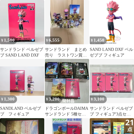
スタンド
1,580
6,555
1,450
¥
¥
¥
サンドランド ベルゼブ
サンドランド まとめ
SAND LAND DXF ベル
ブ SAND LAND DXF
売り ラストワン賞
ゼブブ フィギュア
ベルゼブブ
1,300
3,200
3,100
¥
¥
¥
SANDLAND ベルゼブ
ドラゴンボールDAIMA
サンドランド ベルゼブ
ブ フィギュア
サンドランド 5種セッ
ブ フィギュア3点セッ
ト
ト