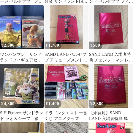
ージ ベルゼブブ ノー
合金 サンドランド国王
ンド ベルゼブブ フィギ
マル 2個セット
軍戦車隊104号車
ュア 2個セット
「SAND LAND」
2,300
1,700
500
¥
¥
¥
ワンパンマン・サンド
SAND LAND ベルゼブ
SAND LAND 入場者特
ランドフィギュアセッ
ブ アミューズメント限
典 チェンソーマン レゼ
ト
定フィギュア&入場者
篇 セット
特典セット
4,800
1,400
2,380
¥
¥
¥
S.H.Figuarts サンドラン
ドラゴンクエスト 一番
【未開封】SAND
ド ラオ＆シーフ 箱傷
くじ アニメグッズ サ
LAND 入場者特典 鳥山
あり
ンドランド まとめ売
明 ハイパーアソート 非
り
売品