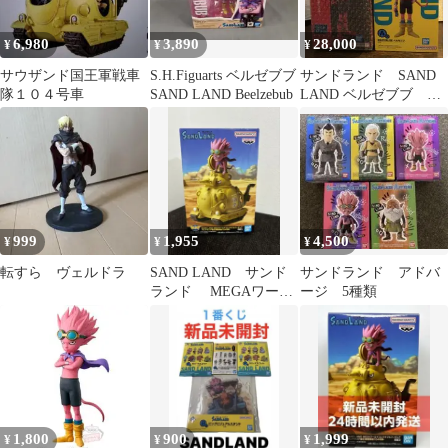
6,980
3,890
28,000
¥
¥
¥
サウザンド国王軍戦車
S.H.Figuarts ベルゼブブ
サンドランド SAND
隊１０４号車
SAND LAND Beelzebub
LAND ベルゼブブ フ
ィギュア ラストワン
999
1,955
4,500
¥
¥
¥
転すら ヴェルドラ
SAND LAND サンド
サンドランド アドバ
ランド MEGAワーコ
ージ 5種類
レフィギュア 国王軍
戦車隊
1,800
900
1,999
¥
¥
¥