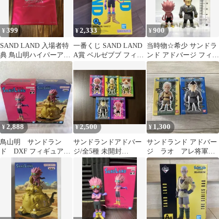
399
2,333
900
¥
¥
¥
SAND LAND 入場者特
一番くじ SAND LAND
当時物☆希少 サンドラ
典 鳥山明ハイパーアソ
A賞 ベルゼブブ フィギ
ンド アドバージ フィギ
ート
ュア
ュア 2体セット 鳥山明
2,888
2,500
1,300
¥
¥
¥
鳥山明 サンドラン
サンドランドアドバー
サンドランド アドバー
ド DXF フィギュア
ジ/全5種 未開封
ジ ラオ アレ将軍
MEGA コレクタブル
SANDLAND
食玩 バンダイ フィ
ベルゼブブ
ギュア