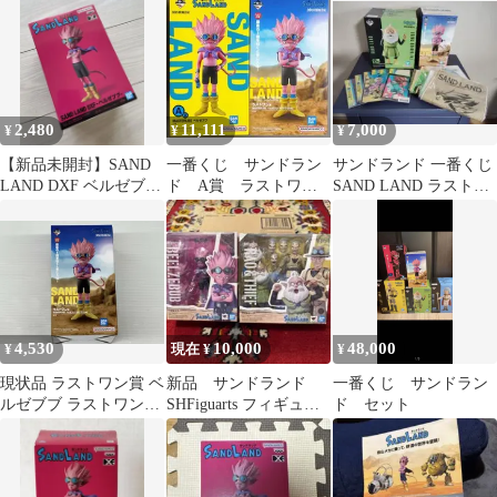
MEGAWCF
2,480
11,111
7,000
¥
¥
¥
【新品未開封】SAND
一番くじ サンドラン
サンドランド 一番くじ
LAND DXF ベルゼブブ
ド A賞 ラストワ
SAND LAND ラストワ
フィギュア
ン フィギュア メー
ン ベルゼブブ フィギュ
カー検品跡あり 新品
ア
4,530
10,000
48,000
¥
現在 ¥
¥
現状品 ラストワン賞 ベ
新品 サンドランド
一番くじ サンドラン
ルゼブブ ラストワン
SHFiguarts フィギュア
ド セット
ver. MASTERLISE 一番
ーツ セット
くじ SAND LAND
SAND LAND