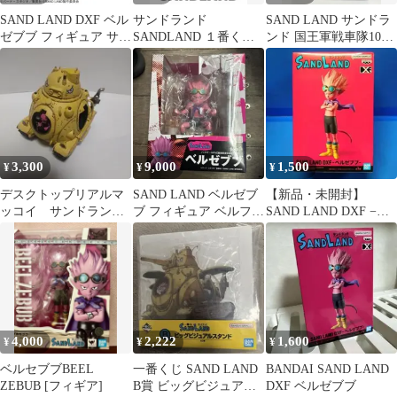
SAND LAND DXF ベル
サンドランド
SAND LAND サンドラ
ゼブブ フィギュア サン
SANDLAND １番く
ンド 国王軍戦車隊104
ドランド 映画
じ 新品未開封
号車 フィギュア
3,300
9,000
1,500
¥
¥
¥
デスクトップリアルマ
SAND LAND ベルゼブ
【新品・未開封】
ッコイ サンドランド
ブ フィギュア ベルファ
SAND LAND DXF −ベ
国王軍戦車隊104号車
イン
ルゼブブ−
4,000
2,222
1,600
¥
¥
¥
ベルセブブBEEL
一番くじ SAND LAND
BANDAI SAND LAND
ZEBUB [フィギア]
B賞 ビッグビジュアル
DXF ベルゼブブ