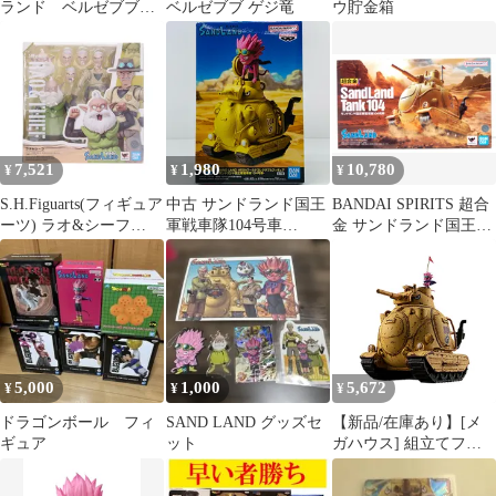
ランド ベルゼブブ
ベルゼブブ ゲジ竜
ウ貯金箱
フィギィア 集英社
7,521
1,980
10,780
¥
¥
¥
S.H.Figuarts(フィギュア
中古 サンドランド国王
BANDAI SPIRITS 超合
ーツ) ラオ&シーフ
軍戦車隊104号車
金 サンドランド国王軍
SAND LAND(サンドラ
MEGAWCF「SANDLA
戦車隊104号車
ンド) 完成品 可動フィ
ND」
ギュア バンダイスピリ
ッツ
5,000
1,000
5,672
¥
¥
¥
ドラゴンボール フィ
SAND LAND グッズセ
【新品/在庫あり】[メ
ギュア
ット
ガハウス] 組立てフィ
ギュア VA PIECE
SAND LAND サンドラ