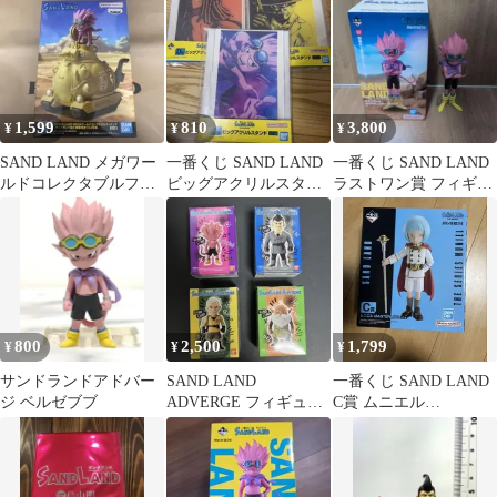
1,599
810
3,800
¥
¥
¥
SAND LAND メガワー
一番くじ SAND LAND
一番くじ SAND LAND
ルドコレクタブルフィ
ビッグアクリルスタン
ラストワン賞 フィギュ
ギュア 国王軍戦車隊
ド 3種セット
ア
104号車
800
2,500
1,799
¥
¥
¥
サンドランドアドバー
SAND LAND
一番くじ SAND LAND
ジ ベルゼブブ
ADVERGE フィギュア
C賞 ムニエル
4種セット
MASTERLISE