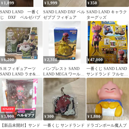
1,899
1,999
350
¥
¥
¥
SAND LAND 一番く
SAND LAND DXF ベル
SAND LAND キャラク
じ DXF ベルゼバブ
ゼブブ フィギュア
ターグッズ
6,200
2,310
47,000
¥
¥
¥
S.H.フィギュアーツ
バンプレスト SAND
一番くじ SAND LAND
SAND LAND ラオ&シ
LAND MEGA ワールド
サンドランド フルセッ
ーフ フィギュア 未開封
コレクタブル フィギュ
トラストワン賞1ロット
訳あり 箱潰れ・テープ
ア サンドランド 国王軍
鳥山明
部分汚れ
戦車隊104号車
35%OFF
3,900
300
1,880
¥
¥
¥
【新品未開封】サンド
一番くじ サンドランド
ドラゴンボール魔人ブ