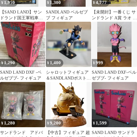
1,950
1,300
4,777
¥
¥
¥
【SAND LAND】サン
SANDLAND ベルゼブ
【未開封】一番くじ サ
ドランド国王軍戦車隊
ブ フィギュア
ンドランド A賞 ラオ フ
104号車-フィギュア
ィギュア
1,290
1,400
999
¥
¥
¥
SAND LAND DXF -ベ
シャロットフィギュア
SAND LAND DXF-ベル
ルゼブブ- フィギュア
＆SANDLANDポストカ
ゼブブ- フィギュア
ードセット
1,280
9,200
1,599
¥
¥
¥
サンドランド アドバ
【中古】フィギュア 超
SAND LAND サンドラ