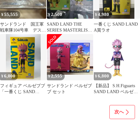
55,555
2,500
4,980
¥
¥
¥
サンドランド 国王軍
SAND LAND THE
一番くじ SAND LAND
戦車隊104号車 デスク
SERIES MASTERLISE
A賞ラオ
トップリアルマッコイ
シーフ
EX メガトレ
6,000
2,555
6,800
¥
¥
¥
フィギュア ベルゼブブ
サンドランド ベルゼブ
【新品】 S.H.Figuarts
「一番くじ SAND
ブ セット
SAND LAND ベルゼブ
LAND」 MASTERLISE
ブ 塗装済みフィギュア
A賞
倉庫
次へ