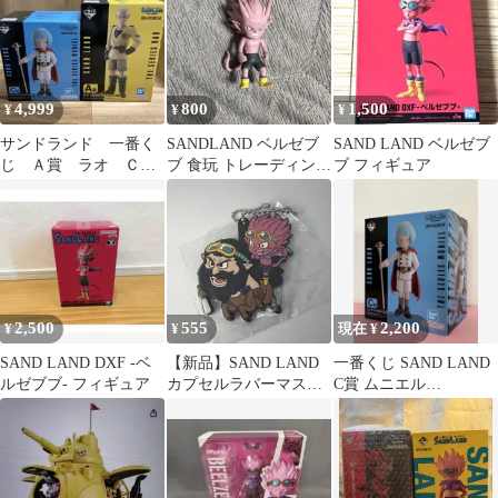
4,999
800
1,500
¥
¥
¥
サンドランド 一番く
SANDLAND ベルゼブ
SAND LAND ベルゼブ
じ Ａ賞 ラオ Ｃ
ブ 食玩 トレーディング
ブ フィギュア
賞 ムニエル フィギ
フィギュア バンダイ
ュア ２体セット
2,500
555
2,200
¥
¥
現在 ¥
SAND LAND DXF -ベ
【新品】SAND LAND
一番くじ SAND LAND
ルゼブブ- フィギュア
カプセルラバーマスコ
C賞 ムニエル
ット
MASTERLISE