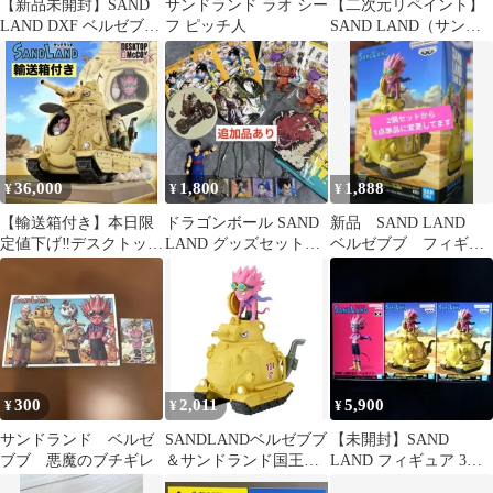
【新品未開封】SAND
サンドランド ラオ シー
【二次元リペイント】
LAND DXF ベルゼブブ
フ ピッチ人
SAND LAND（サンド
フィギュア
ランド） ベルゼブブ フ
ィギュア
36,000
1,800
1,888
¥
¥
¥
【輸送箱付き】本日限
ドラゴンボール SAND
新品 SAND LAND
定値下げ‼️デスクトップ
LAND グッズセット
ベルゼブブ フィギュ
リアルマッコイ サンド
(追加品あり)
ア 国王軍戦車隊104号
ランド
車 鳥山明
300
2,011
5,900
¥
¥
¥
サンドランド ベルゼ
SANDLANDベルゼブブ
【未開封】SAND
ブブ 悪魔のブチギレ
＆サンドランド国王軍
LAND フィギュア 3点
戦車隊104号車
セット ベルゼブブ