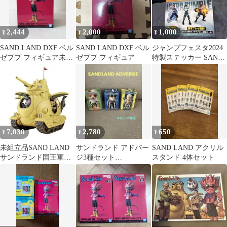
2,444
2,000
1,000
¥
¥
¥
SAND LAND DXF ベル
SAND LAND DXF ベル
ジャンプフェスタ2024
ゼブブ フィギュア未開
ゼブブ フィギュア
特製ステッカー SAND
封
LAND ヒロアカ
7,030
2,780
650
¥
¥
¥
未組立品SAND LAND
サンドランド アドバー
SAND LAND アクリル
サンドランド国王軍戦
ジ3種セット
スタンド 4体セット
車隊104号車 1/35スケー
SANDLAND ADVERGE
ル
アレ将軍ラオ