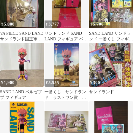
5,000
3,777
5,700
¥
¥
¥
VA PIECE SAND LAND
サンドランド SAND
SAND LAND サンドラ
サンドランド国王軍戦
LAND フィギュア ベル
ンド 一番くじ フィギュ
車隊104号車
ゼブブ ワーコレ 入場者
ア 等 21点 まとめ売り
特典
1,900
5,555
300
¥
¥
¥
SAND LAND ベルゼブ
一番くじ サンドラン
サンドランド
ブ フィギュア
ド ラストワン賞 ベ
ルゼブブ フィギュア