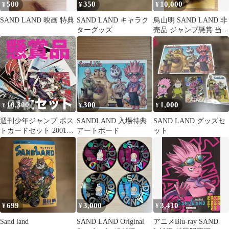
500
350
10,000
¥
¥
¥
SAND LAND 映画 特典
SAND LAND キャラク
鳥山明 SAND LAND 非
ターグッズ
売品 ジャンプ懸賞 当選
ポストカード
10,300
300
1,000
¥
¥
¥
週刊少年ジャンプ ポス
SANDLAND 入場特典
SAND LAND グッズセ
トカードセット 2001年
アートボード
ット
懸賞品 21枚セット 非売
品
699
3,000
3,410
¥
¥
¥
Sand land
SAND LAND Original
アニメBlu-ray SAND