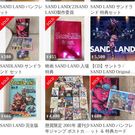
SAND LAND パンフレ
SAND LAND('23SAND
SAND LAND サンドラ
ット
LAND製作委員
ンド 特典セット
580
455
5,500
¥
¥
¥
SANDLAND サンドラ
映画 SAND LAND 入場
【CD】サントラ /
ンド セット
特典
SAND LAND Original
Soundtrack(初回生産限
定盤) (SRML-1088)
666
4,000
600
¥
¥
¥
SAND LAND 完全版
懸賞限定 2001年 週刊少
SAND LAND パンフレ
年ジャンプ ポストカー
ット ＆ 特典カード