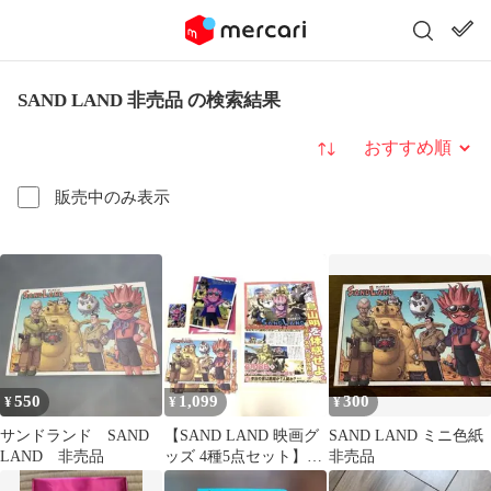
SAND LAND 非売品 の検索結果
並び替え
販売中のみ表示
550
1,099
300
¥
¥
¥
サンドランド SAND
【SAND LAND 映画グ
SAND LAND ミニ色紙
LAND 非売品
ッズ 4種5点セット】鳥
非売品
山明 入場者特典