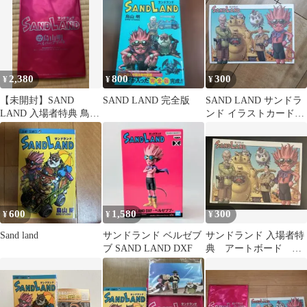
2,380
800
300
¥
¥
¥
【未開封】SAND
SAND LAND 完全版
SAND LAND サンドラ
LAND 入場者特典 鳥山
ンド イラストカード映
明 ハイパーアソート 非
画特典 非売品
売品
600
1,580
300
¥
¥
¥
Sand land
サンドランド ベルゼブ
サンドランド 入場者特
ブ SAND LAND DXF
典 アートボード 非
売品