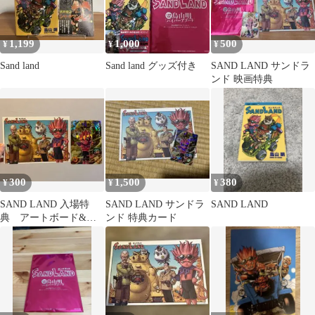
1,199
1,000
500
¥
¥
¥
Sand land
Sand land グッズ付き
SAND LAND サンドラ
ンド 映画特典
300
1,500
380
¥
¥
¥
SAND LAND 入場特
SAND LAND サンドラ
SAND LAND
典 アートボード&カ
ンド 特典カード
ード