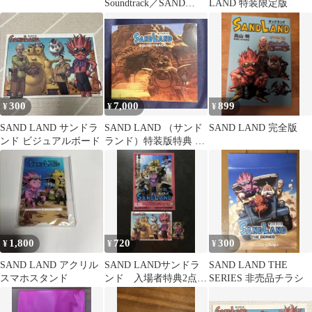
Soundtrack／SAND
LAND 特装限定版
LAND／4枚組
300
7,000
899
¥
¥
¥
SAND LAND サンドラ
SAND LAND （サンド
SAND LAND 完全版
ンド ビジュアルボード
ランド）特装版特典 サ
ウンドトラックCD
1,800
720
300
¥
¥
¥
SAND LAND アクリル
SAND LANDサンドラ
SAND LAND THE
スマホスタンド
ンド 入場者特典2点・
SERIES 非売品チラシ
クリアファイルセット