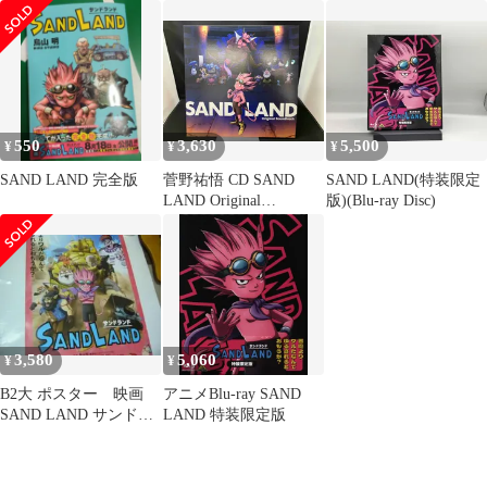
ド 20枚セットと1枚お
まけ
550
3,630
5,500
¥
¥
¥
SAND LAND 完全版
菅野祐悟 CD SAND
SAND LAND(特装限定
LAND Original
版)(Blu-ray Disc)
Soundtrack(初回生産限
定盤)
3,580
5,060
¥
¥
B2大 ポスター 映画
アニメBlu-ray SAND
SAND LAND サンドラ
LAND 特装限定版
ンド