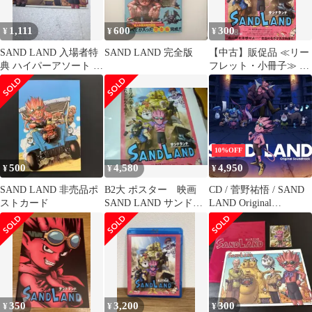
1,111
600
300
¥
¥
¥
SAND LAND 入場者特
SAND LAND 完全版
【中古】販促品 ≪リー
典 ハイパーアソート カ
フレット・小冊子≫ フ
ード
ライヤー)SANDLAND
10%OFF
500
4,580
4,950
¥
¥
¥
SAND LAND 非売品ポ
B2大 ポスター 映画
CD / 菅野祐悟 / SAND
ストカード
SAND LAND サンドラ
LAND Original
ンド
Soundtrack (初回生産限
定盤)
350
3,200
300
¥
¥
¥