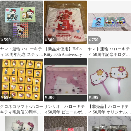
ぬいぐるみ
ィラバーマスコット
個セット
599
300
750
¥
¥
¥
ヤマト運輸 ハローキテ
【新品未使用】Hello
ヤマト運輸 ハローキテ
ィ 50周年記念 ステッカ
Kitty 50th Anniversary
ィ 50周年記念ホログラ
ー 3枚セット 非売
ムステッカー シークレ
品 レア
ット2枚
699
300
399
¥
¥
¥
クロネコヤマト×ハロー
サンリオ ハローキテ
【非売品】ハローキテ
キティ宅急便50周年記
ィ50周年 ビニールポー
ィ 50周年 オリジナルう
念ステッカー 11種25
チ
ちわ 2種セット
枚