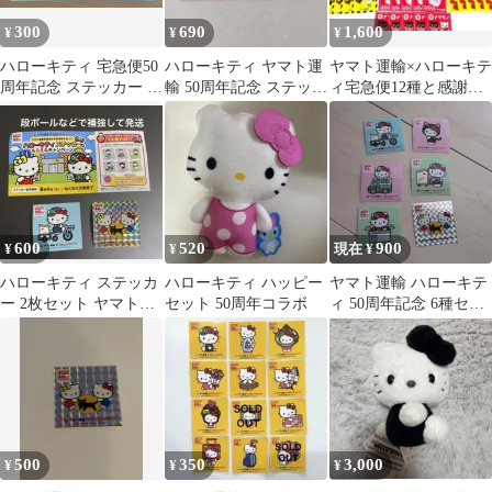
300
690
1,600
¥
¥
¥
ハローキティ 宅急便50
ハローキティ ヤマト運
ヤマト運輸×ハローキテ
周年記念 ステッカー 2
輸 50周年記念 ステッカ
ィ宅急便12種と感謝祭4
枚セット
ー 2枚セット
種ステッカーコンプリ
ート5セット
600
520
900
¥
¥
現在 ¥
ハローキティ ステッカ
ハローキティ ハッピー
ヤマト運輸 ハローキテ
ー 2枚セット ヤマト運
セット 50周年コラボ
ィ 50周年記念 6種セッ
輸 50周年 シークレッ
ト
トと自転車
500
350
3,000
¥
¥
¥