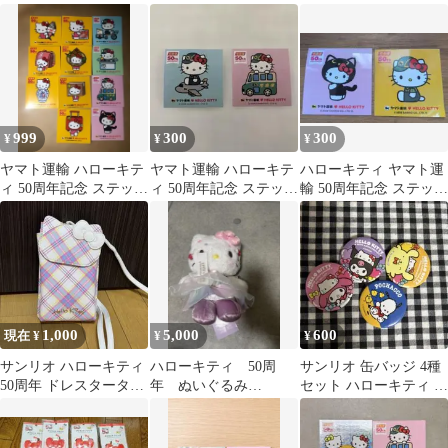
ー 7種セット
ー 4種セット
999
300
300
¥
¥
¥
ヤマト運輸 ハローキテ
ヤマト運輸 ハローキテ
ハローキティ ヤマト運
ィ 50周年記念 ステッカ
ィ 50周年記念 ステッカ
輸 50周年記念 ステッカ
ー 10枚セット
ー 2種セット
ー 2枚セット
1,000
5,000
600
現在 ¥
¥
¥
サンリオ ハローキティ
ハローキティ 50周
サンリオ 缶バッジ 4種
50周年 ドレスタータン
年 ぬいぐるみ
セット ハローキティ 50
シリーズ スマホショ
HelloKitty
周年
ルダー