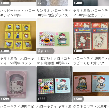
800
700
400
¥
¥
¥
ハッピーセット ハロー
サンリオ ハローキティ
ヤマト運輸 ハローキテ
キティ 50周年
50周年 限定プライズ サ
ィ 50周年記念シール 2
マーフローティング レ
枚セット
ッド
300
600
800
¥
現在 ¥
¥
ヤマト運輸 ハローキ
【限定品】クロネコヤ
ハローキティ 50周年 ハ
ティ 50周年 ステッカ
マト 宅急便50周年 ハロ
ッピーくじ E賞 アクリ
ー
ーキティ コラボステッ
ルチャーム 2点セット
カー✖️2枚
699
666
500
¥
¥
¥
ハローキティ50周年記
ハローキティ ヤマト運
クロネコヤマト50周年×