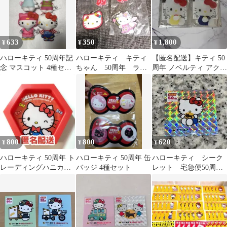
633
350
1,800
¥
¥
¥
ハローキティ 50周年記
ハローキティ キティ
【匿名配送】キティ 50
念 マスコット 4種セッ
ちゃん 50周年 ラバ
周年 ノベルティ アクリ
ト
ーキーホルダー 2点セ
ルキーホルダー
ット
800
800
620
¥
¥
¥
ハローキティ 50周年 ト
ハローキティ 50周年 缶
ハローキティ シーク
レーディングハニカム
バッジ 4種セット
レット 宅急便50周年
フレーム
記念 ホログラムシー
ル ヤマト運輸