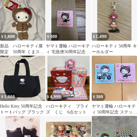
ト
1,800
300
1,490
¥
¥
¥
新品 ハローキティ展
ヤマト運輸 ハローキテ
ハローキティ 50周年 キ
限定 50周年 くまスー
ィ 宅急便50周年記念 ス
ーホルダー
ツ ぬいぐるみ
テッカー
1,000
4,999
300
¥
¥
¥
Hello Kitty 50周年記念
ハローキティ プライ
ヤマト運輸 ハローキテ
トートバッグ ブラック
ズ くじ 6点セット
ィ 50周年記念 ステッカ
ー 2種セット