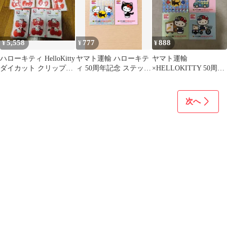
5,558
777
888
¥
¥
¥
ハローキティ HelloKitty
ヤマト運輸 ハローキテ
ヤマト運輸
ダイカット クリップ
ィ 50周年記念 ステッカ
×HELLOKITTY 50周年
Sanrio 50周年
ー シール ホログラ
記念シール シークレ
ム キラキラ
ットあり4枚セット
次へ