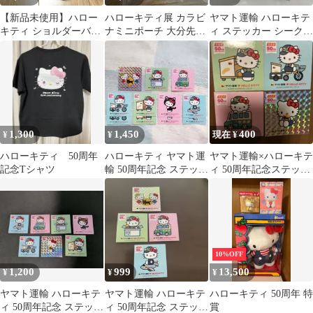
【新品未使用】ハロー
ハローキティ展 カラビ
ヤマト運輸 ハローキテ
キティ ショルダーバッ
ナミニポーチ 大分先行
ィ ステッカー シークレ
グ♥
カラー 限定
ット
HELLOKitty展
1,300
1,450
400
¥
¥
現在 ¥
ハローキティ 50周年
ハローキティ ヤマト運
ヤマト運輸×ハローキテ
記念Tシャツ
輸 50周年記念 ステッカ
ィ 50周年記念ステッカ
ー 11枚 セット
ー 4種セット
10%OFF
1,200
999
13,500
¥
¥
¥
ヤマト運輸 ハローキテ
ヤマト運輸 ハローキテ
ハローキティ 50周年 特
ィ 50周年記念 ステッカ
ィ 50周年記念 ステッカ
賞