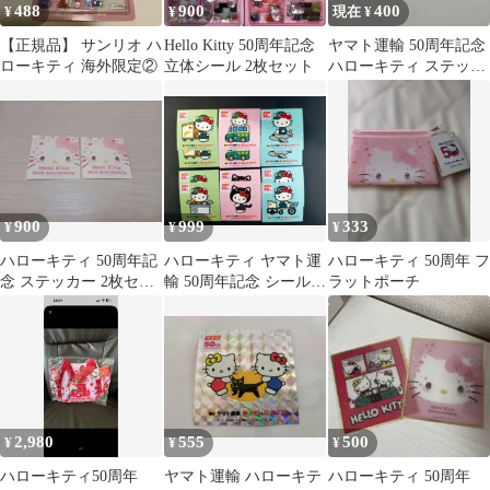
488
900
400
¥
¥
現在 ¥
【正規品】 サンリオ ハ
Hello Kitty 50周年記念
ヤマト運輸 50周年記念
ローキティ 海外限定②
立体シール 2枚セット
ハローキティ ステッカ
ー セット シークレット
900
999
333
¥
¥
¥
ハローキティ 50周年記
ハローキティ ヤマト運
ハローキティ 50周年 フ
念 ステッカー 2枚セッ
輸 50周年記念 シール
ラットポーチ
ト
12枚セット
2,980
555
500
¥
¥
¥
ハローキティ50周年
ヤマト運輸 ハローキテ
ハローキティ 50周年