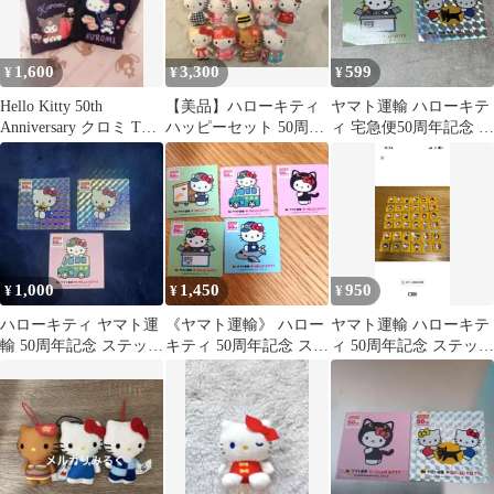
1,600
3,300
599
¥
¥
¥
Hello Kitty 50th
【美品】ハローキティ
ヤマト運輸 ハローキテ
Anniversary クロミ Tシ
ハッピーセット 50周年
ィ 宅急便50周年記念 ス
ャツ
マスコット キティ
テッカー 2枚セット
1,000
1,450
950
¥
¥
¥
ハローキティ ヤマト運
《ヤマト運輸》 ハロー
ヤマト運輸 ハローキテ
輸 50周年記念 ステッカ
キティ 50周年記念 ステ
ィ 50周年記念 ステッカ
ーキラキラ２枚➕１枚
ッカー 5枚セット 値
ー まとめ売り
の3枚セット
下げ可