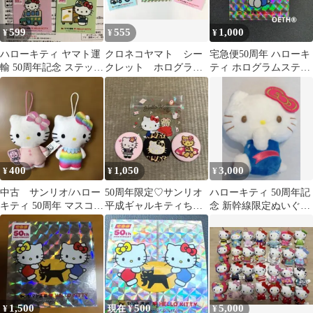
599
555
1,000
¥
¥
¥
ハローキティ ヤマト運
クロネコヤマト シー
宅急便50周年 ハローキ
輸 50周年記念 ステッカ
クレット ホログラ
ティ ホログラムステッ
ー 4種セット
ム キティちゃんシー
カー
ル1枚他2枚★
400
1,050
3,000
¥
¥
¥
中古 サンリオ/ハロー
50周年限定♡サンリオ
ハローキティ 50周年記
キティ 50周年 マスコッ
平成ギャルキティちゃ
念 新幹線限定ぬいぐる
ト 2種セット 送料込
ん♡Hello Kitty缶バッジ
み
み
3点
1,500
500
5,000
¥
現在 ¥
¥