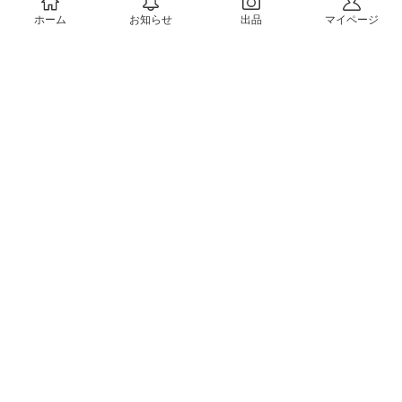
ホーム
お知らせ
出品
マイページ
会社概要（運営会社）
採用情報
プレスリリース
公式ブログ
プレスキット
メルカリUS
メルカリShops
m department（エムデパ）
ヘルプ
ヘルプセンター（ガイド・お問い合わせ）
メルカリShopsでショップを開設する
メルカリShops ショップ管理画面にログイン
メルカリShops出店者向けガイド
お問い合わせ一覧
フリーワードから商品をさがす
プライバシーと利用規約
メルカリ利用規約
メルカリShops利用規約
メルカリアンバサダー利用規約