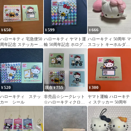
650
599
666
¥
¥
¥
ハローキティ 宅急便50
ハローキティ ヤマト運
ハローキティ 50周年 マ
周年記念 ステッカー 2
輸 50周年記念 ホログラ
スコット キーホルダー
枚セット シークレット
ムシール
ピンク
520
755
300
¥
現在 ¥
¥
ハローキティ ステッ
非売品☆シークレット
ヤマト運輸 ハローキテ
カー シール
☆ハローキティクロネ
ィ ステッカー 50周年
ココラボステッカー 4
枚入りノーマル含め