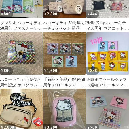
800
2,500
444
¥
¥
¥
サンリオ ハローキティ
ハローキティ 50周年 ポ
Hello Kitty ハローキテ
50周年 ファスナーケー
ーチ 2点セット 新品
ィ50周年 マスコット マ
ス
ック2種セット
800
1,600
888
¥
¥
¥
ハローキティ 宅急便50
【新品・美品)宅急便50
９時までセール☆ヤマ
周年記念 ホログラムス
周年 ハローキティ コラ
ト運輸 ハローキティ 50
テッカー シークレット
ボステッカー
周年記念 ステッカー 10
枚セット
2,800
3,200
700
¥
¥
¥