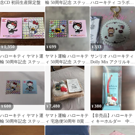
念CD 初回生産限定盤
輸 50周年記念 ステッカ
ハローキティ コラボス
ー 2種セット シーク
テッカー 2枚
レット
1,350
699
333
¥
¥
¥
ハローキティ ヤマト運
ヤマト運輸 ハローキテ
サンリオ ハローキティ
輸 50周年記念 ステッカ
ィ 50周年記念 ステッカ
Dolly Mix アクリルキー
ーセット シークレッ
ー 2種セット
ホルダー
トシール
600
7,480
380
¥
¥
¥
ハローキティ ヤマト運
ヤマト運輸 ハローキテ
【非売品】ハローキテ
輸 50周年記念 ステッカ
ィ 宅急便50周年 B賞 ペ
ィ キーホルダー 中日
ー 2枚セット
ット用ダンボール型ク
スポーツ創刊50周年記
ッション
念 ストラップ