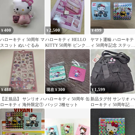
400
2,500
499
¥
¥
¥
ハローキティ 50周年 マ
ハローキティ HELLO
ヤマト運輸 ハローキテ
スコット ぬいぐるみ
KITTY 50周年 ピンク
ィ 50周年記念 ステッカ
キルトポーチ 2点セッ
ー 2枚セット
ト
488
300
1,599
¥
現在 ¥
¥
【正規品】 サンリオ ハ
ハローキティ 50周年 缶
新品タグ付 サンリオ ハ
ローキティ 海外限定①
バッジ 2種セット
ローキティ 50周年記念
フリル トート バッグ
黒