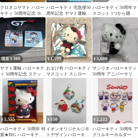
クロネコヤマト ハロー
ハローキティ 宅急便50
ハローキティ 50周年マ
キティ 50周年記念 ホロ
周年記念 ヤマト運輸シ
スコット 1つから購入
グラムシール
ークレット
可能
300
1,599
3,600
現在 ¥
¥
¥
ヤマト運輸 ハローキテ
おまけ有 ハローキティ
サンリオ ハローキティ
ィ 50周年記念 ステッカ
マスコット スシロー シ
50周年 アニバーサリー
ー 2種セット
ークレット ヤマト運輸
限定 モノクロ 新品
ステッカー
5,555
550
2,222
¥
¥
¥
ハローキティ 50周年 特
イオンオリジナルジモ
ハローキティ 50周年 ア
賞★BIG ハローキティ
トデザインハローキテ
クリルキーホルダー 6