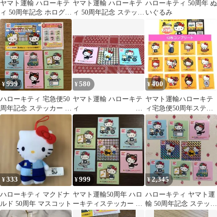
ヤマト運輸 ハローキテ
ヤマト運輸 ハローキテ
ハローキティ 50周年 ぬ
ィ 50周年記念 ホログラ
ィ 50周年記念 ステッカ
いぐるみ
ムステッカー シークレ
ー 10枚セット
ットシール
999
580
400
¥
¥
¥
ハローキティ 宅急便50
ヤマト運輸 ハローキテ
ヤマト運輸ハローキテ
周年記念 ステッカー 6
ィ
ィ宅急便50周年ステッ
種セット ヤマト運輸パ
50周年記念 ステッカー
カー非売品12枚
ンフ付き
3枚セット
333
999
2,345
¥
¥
¥
ハローキティ マクドナ
ヤマト運輸50周年 ハロ
ハローキティ ヤマト運
ルド 50周年 マスコット
ーキティステッカー シ
輸 50周年記念 ステッカ
ークレット含む7枚セッ
ー 8枚セット