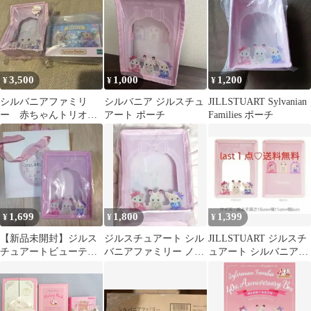
ジルスチュアートコラ
ボ
3,500
1,000
1,200
¥
¥
¥
シルバニアファミリ
シルバニア ジルスチュ
JILLSTUART Sylvanian
ー 赤ちゃんトリオ
アート ポーチ
Families ポーチ
ジェリーフィッシュ
ジルスチュアート
1,699
1,800
1,399
¥
¥
¥
【新品未開封】ジルス
ジルスチュアート シル
JILLSTUART ジルスチ
チュアートビューティ
バニアファミリー ノベ
ュアート シルバニアフ
ノベルティ シルバニア
ルティ オリジナルコス
ァミリー ポーチ 新品
ファミリーポーチ
メポーチ