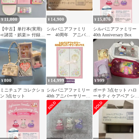
11,000
14,900
15,876
¥
¥
¥
【中古】単行本(実用)
シルバニアファミリ
シルバニアファミリー
≪諸芸・娯楽≫ 付録
ー 40周年 アニバー
40th Anniversary Box
付)シルバニアファミリ
サリーボックス 新品
ー 40thアニバーサリー
未開封
ボックス
800
14,999
999
¥
¥
¥
ミニチュア コレクショ
シルバニアファミリー
ポーチ 3点セット ハロ
ン 3点セット
40th アニバーサリーボ
ーキティ ケアベア シル
ックス 新品未開封品 数
バニア
量限定品