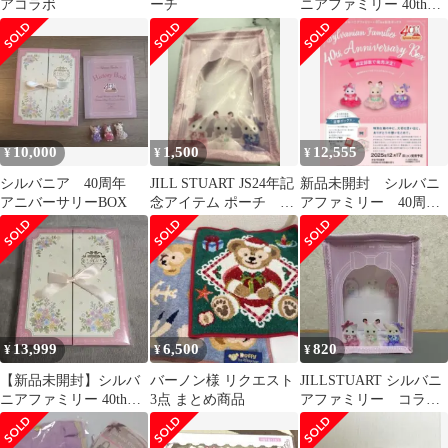
アコラボ
ーチ
ニアファミリー 40thア
ニバーサリーボックス
10,000
1,500
12,555
¥
¥
¥
シルバニア 40周年
JILL STUART JS24年記
新品未開封 シルバニ
アニバーサリーBOX
念アイテム ポーチ シ
アファミリー 40周
ルバニア
年 アニバーサリーボ
ックス
13,999
6,500
820
¥
¥
¥
【新品未開封】シルバ
バーノン様 リクエスト
JILLSTUART シルバニ
ニアファミリー 40thア
3点 まとめ商品
アファミリー コラボ
ニバーサリーボックス
ポーチ