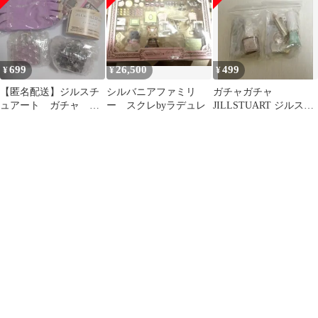
699
26,500
499
¥
¥
¥
【匿名配送】ジルスチ
シルバニアファミリ
ガチャガチャ
ュアート ガチャ ま
ー スクレbyラデュレ
JILLSTUART ジルスチ
とめ売り
ュアート ミニチュア
２点セット