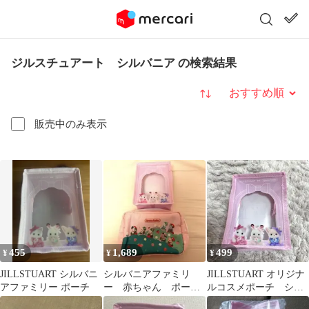
ジルスチュアート シルバニア の検索結果
並び替え
販売中のみ表示
455
1,689
499
¥
¥
¥
JILLSTUART シルバニ
シルバニアファミリ
JILLSTUART オリジナ
アファミリー ポーチ
ー 赤ちゃん ポーチ
ルコスメポーチ シル
セット いちごくじ
バニア