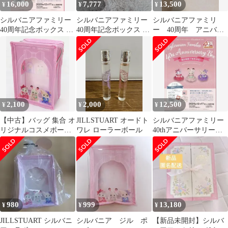
16,000
7,777
13,500
¥
¥
¥
シルバニアファミリー
シルバニアファミリー
シルバニアファミリ
40周年記念ボックス EC
40周年記念ボックス シ
ー 40周年 アニバー
最安値 17000円
ルバニアのみ ジルス
サリーボックス 新品
チュアート
未開封品
2,100
2,000
12,500
¥
¥
¥
【中古】バッグ 集合 オ
JILLSTUART オードト
シルバニアファミリー
リジナルコスメポーチ
ワレ ローラーボール
40thアニバーサリーボ
「シルバニアファミリ
ックス ジルスチュア
ー×JILL STUART
ート
Beauty(ジルスチュアー
トビューティ)」 対象
商品購入特典
980
999
13,180
¥
¥
¥
JILLSTUART シルバニ
シルバニア ジル ポ
【新品未開封】シルバ