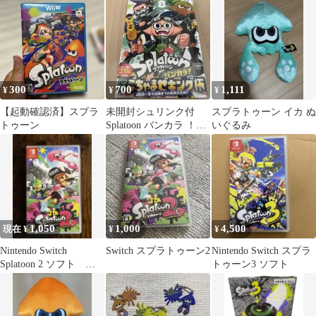
ホルダー
300
700
1,111
¥
¥
¥
【起動確認済】スプラ
未開封シュリンク付
スプラトゥーン イカ ぬ
トゥーン
Splatoon バンカラ ！
いぐるみ
8巻
1,050
1,000
4,500
現在 ¥
¥
¥
Nintendo Switch
Switch スプラトゥーン2
Nintendo Switch スプラ
Splatoon 2 ソフト ス
トゥーン3 ソフト
プラトゥーン2