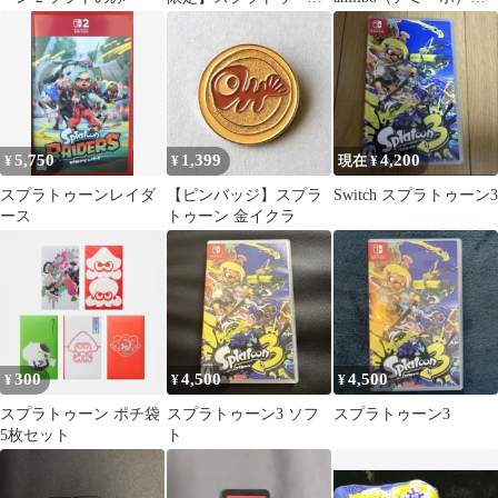
サーモンラン 金イクラ
ツホ フウカ
キーホルダー
5,750
1,399
4,200
¥
¥
現在 ¥
スプラトゥーンレイダ
【ピンバッジ】スプラ
Switch スプラトゥーン3
ース
トゥーン 金イクラ
300
4,500
4,500
¥
¥
¥
スプラトゥーン ポチ袋
スプラトゥーン3 ソフ
スプラトゥーン3
5枚セット
ト