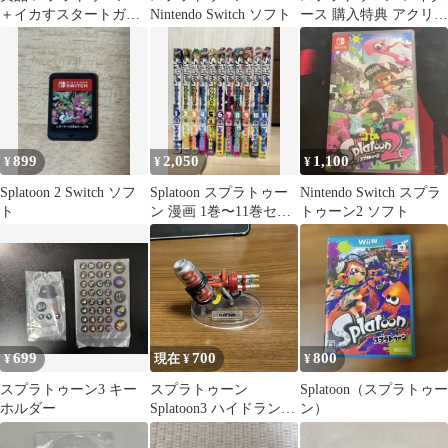
＋イカすスタートガイ
Nintendo Switch ソフト
ース 購入特典 アクリル
ド セット スイッチ2で
チャーム 2個
も遊べます
899
2,050
1,100
¥
¥
¥
Splatoon 2 Switch ソフ
Splatoon スプラトゥー
Nintendo Switch スプラ
ト
ン 漫画 1巻〜11巻セッ
トゥーン2 ソフト
ト
699
700
800
¥
現在 ¥
¥
スプラトゥーン3 キー
スプラトゥーン
Splatoon（スプラトゥー
ホルダー
Splatoon3 ハイドラン
ン）
ト ブキコレクション