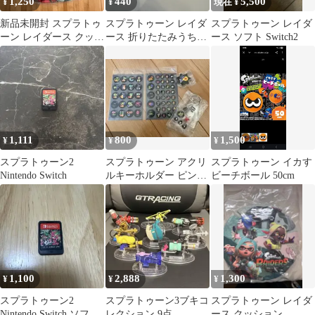
1,250
440
5,500
¥
¥
現在 ¥
新品未開封 スプラトゥ
スプラトゥーン レイダ
スプラトゥーン レイダ
ーン レイダース クッシ
ース 折りたたみうち
ース ソフト Switch2
ョン
わ 2セット ゲオ特典
1,111
800
1,500
¥
¥
¥
スプラトゥーン2
スプラトゥーン アクリ
スプラトゥーン イカす
Nintendo Switch
ルキーホルダー ピンバ
ビーチボール 50cm
ッチ
1,100
2,888
1,300
¥
¥
¥
スプラトゥーン2
スプラトゥーン3ブキコ
スプラトゥーン レイダ
Nintendo Switch ソフ
レクション 9点
ース クッション