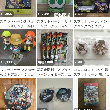
1,066
1,500
3,333
¥
¥
¥
スプラトゥーン3 ジョ
スプラトゥーン リバ
スプラトゥーン3 イン
ーシンオリジナル特典
ーシブルクッション
クタンクつきスプラシ
ューター イエロー
1,333
800
300
¥
現在 ¥
¥
スプラトゥーン 2 着せ
新品未開封 スプラト
コロコロコミック付録
替えギアコレクション
ゥーンレイダース 特
スプラトゥーン 缶バッ
イカガール イカボーイ
典 オリジナルレジャ
チ 8号 ヒメドローン
ーシート 8枚