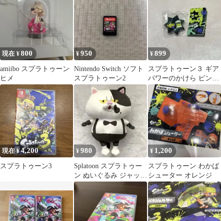
800
950
899
現在 ¥
¥
¥
amiibo スプラトゥーン
Nintendo Switch ソフト
スプラトゥーン３ ギア
ヒメ
スプラトゥーン2
パワーのかけら ピンバ
ッジ メインインク効率
アップ
4,200
980
1,200
現在 ¥
¥
¥
スプラトゥーン3
Splatoon スプラトゥー
スプラトゥーン わかば
ン ぬいぐるみ ジャッジ
シューター オレンジ
くん