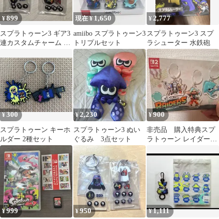
899
1,650
2,777
¥
現在 ¥
¥
スプラトゥーン3 ギア3
amiibo スプラトゥーン3
スプラトゥーン3 スプ
連カスタムチャーム 2
トリプルセット
ラシューター 水鉄砲
種セット ヤコ ホッコリ
ー
300
2,230
900
¥
¥
¥
スプラトゥーン キーホ
スプラトゥーン3 ぬい
非売品 購入特典スプ
ルダー 2種セット
ぐるみ 3点セット
ラトゥーン レイダース
アクリルチャームセッ
ト
999
950
1,111
¥
¥
¥