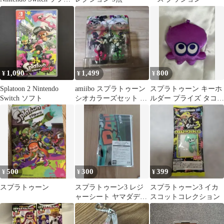
ト カセットのみ
1,090
1,499
800
¥
¥
¥
Splatoon 2 Nintendo
amiibo スプラトゥーン
スプラトゥーン キーホ
Switch ソフト
シオカラーズセット ア
ルダー プライズ タコ
オリ ホタル
紫
500
300
399
¥
¥
¥
スプラトゥーン
スプラトゥーン3 レジ
スプラトゥーン3 イカ
ャーシート ヤマダデン
スコットコレクション
キ特典