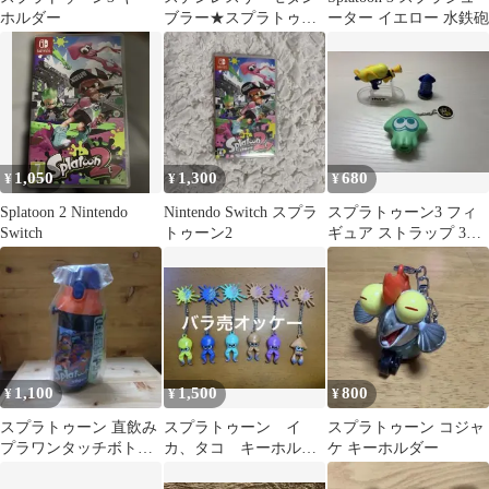
ホルダー
ブラー★スプラトゥー
ーター イエロー 水鉄砲
ン レイダース 初回
特典 Switch2
1,050
1,300
680
¥
¥
¥
Splatoon 2 Nintendo
Nintendo Switch スプラ
スプラトゥーン3 フィ
Switch
トゥーン2
ギュア ストラップ 3種
セット
1,100
1,500
800
¥
¥
¥
スプラトゥーン 直飲み
スプラトゥーン イ
スプラトゥーン コジャ
プラワンタッチボトル
カ、タコ キーホルダ
ケ キーホルダー
480ml
ー