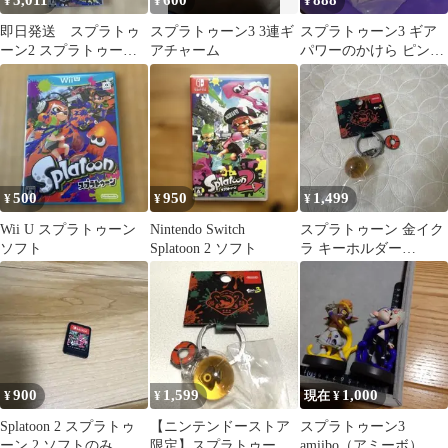
5,011
600
888
¥
¥
¥
即日発送 スプラトゥ
スプラトゥーン3 3連ギ
スプラトゥーン3 ギア
ーン2 スプラトゥーン3
アチャーム
パワーのかけら ピンバ
Switchソフト2本セット
ッチ スーパージャンプ
時間短縮
500
950
1,499
¥
¥
¥
Wii U スプラトゥーン
Nintendo Switch
スプラトゥーン 金イク
ソフト
Splatoon 2 ソフト
ラ キーホルダー
SALMON RUN
Splatoon3
900
1,599
1,000
¥
¥
現在 ¥
Splatoon 2 スプラトゥ
【ニンテンドーストア
スプラトゥーン3
ーン 2 ソフトのみ
限定】スプラトゥーン
amiibo（アミーボ）ウ