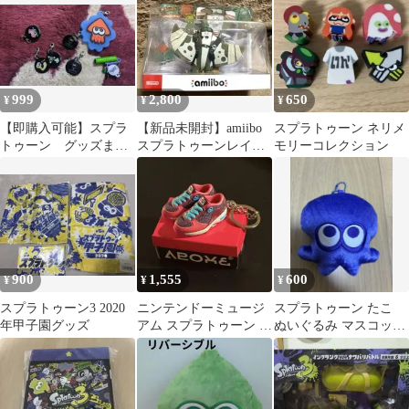
999
2,800
650
¥
¥
¥
【即購入可能】スプラ
【新品未開封】amiibo
スプラトゥーン ネリメ
トゥーン グッズまと
スプラトゥーンレイダ
モリーコレクション
め
ース マンタロー
900
1,555
600
¥
¥
¥
スプラトゥーン3 2020
ニンテンドーミュージ
スプラトゥーン たこ
年甲子園グッズ
アム スプラトゥーン ス
ぬいぐるみ マスコット
ニーカー キーホルダー
ポーチ キーチェーン