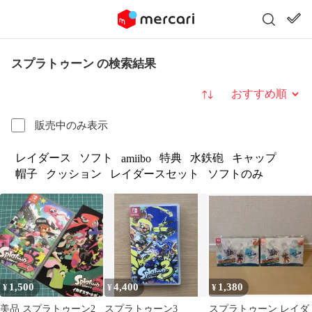
スプラトゥーン の検索結果
並び替え
販売中のみ表示
レイダース
ソフト
特典
水鉄砲
キャップ
amiibo
帽子
クッション
レイダースセット
ソフトのみ
1,500
4,400
1,380
¥
¥
¥
美品 スプラトゥーン2
スプラトゥーン3
スプラトゥーン レイダ