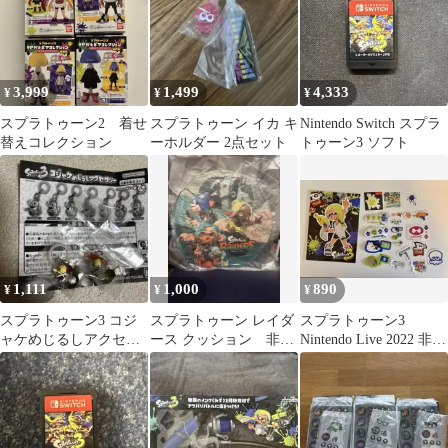
3,999
1,499
4,333
¥
¥
¥
スプラトゥーン2 着せ
スプラトゥーン イカ キ
Nintendo Switch スプラ
替えコレクション
ーホルダー 2点セット
トゥーン3 ソフト
1,111
1,000
890
¥
¥
¥
スプラトゥーン3 コジ
スプラトゥーン レイダ
スプラトゥーン3
ャケめじるしアクセサ
ース クッション 非売
Nintendo Live 2022 非売
リー ２種
品
品ノート&ステッカー