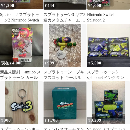
1,200
444
1,000
¥
¥
¥
Splatoon 2 スプラトゥ
スプラトゥーン3 ギア3
Nintendo Switch
ーン2 Nintendo Switch
連カスタムチャーム エ
Splatoon 2
ンペリー
4,000
999
5,500
現在 ¥
¥
¥
新品未開封 amiibo ス
スプラトゥーン ブキ
スプラトゥーン3
プラトゥーン ガール ネ
マスコット キーホルダ
splatoon3 インクタンク
オンピンク
ー 武器
つきパラシェルター ま
とめ売り
300
1,700
3,299
¥
¥
¥
スプラトゥーン3 キー
ステンレスサーモタン
Splatoon 3 スプラシュ