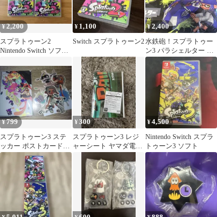
2,200
1,100
2,400
¥
¥
¥
スプラトゥーン2
Switch スプラトゥーン2
水鉄砲！スプラトゥー
Nintendo Switch ソフト
ン3 パラシェルター ブ
2本セット
ルー イエロー 2種セッ
ト新品未使用
799
300
4,500
¥
¥
¥
スプラトゥーン3 ステ
スプラトゥーン3 レジ
Nintendo Switch スプラ
ッカー ポストカードセ
ャーシート ヤマダ電機
トゥーン3 ソフト
ット
特典