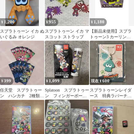
1,200
955
1,180
¥
¥
¥
スプラトゥーン イカ ぬ
スプラトゥーン イカ マ
【新品未使用】スプラ
いぐるみ オレンジ
スコット ストラップ
トゥーン3 カーリング
ボムクリーナー イエロ
ー
399
1,099
600
¥
¥
現在 ¥
任天堂 スプラトゥー
Splatoon スプラトゥー
スプラトゥーンレイダ
ン ハンカチ 2種類10
ン フィンガーボード
ース 特典ラバーチャ
枚セット 新品未使用
コレクション
ーム
品