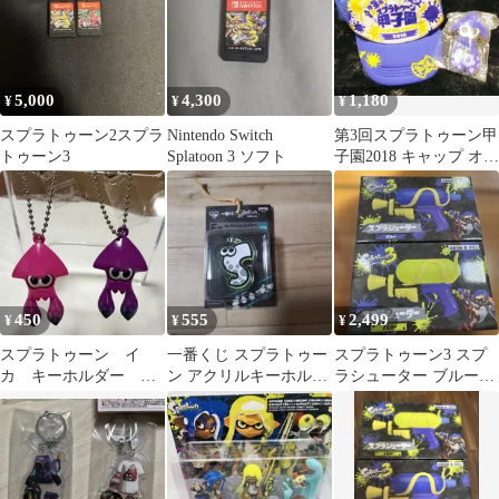
5,000
4,300
1,180
¥
¥
¥
スプラトゥーン2スプラ
Nintendo Switch
第3回スプラトゥーン甲
トゥーン3
Splatoon 3 ソフト
子園2018 キャップ オマ
ケ ストラップ 商品説明
必読
450
555
2,499
¥
¥
¥
スプラトゥーン イ
一番くじ スプラトゥー
スプラトゥーン3 スプ
カ キーホルダー ピ
ン アクリルキーホルダ
ラシューター ブルー＆
ンク 紫 2個セット
ー
イエロー 2個セット