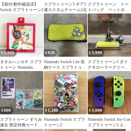
【箱付/動作確認済】
スプラトゥーン3 ギア3
スプラトゥーン トー
Switch スプラトゥーン2
連カスタムチャーム2点
トバッグ ペットボト
ルホルダー
1,999
820
3,999
¥
¥
¥
タオルハンカチ スプラ
Nintendo Switch Lite 収
スプラトゥーン3 ダイ
トゥーン Nintendo
納ケース スプラトゥー
ナモローラークリーナ
KYOTO 任天堂 京都
ン スプラ
ー
600
1,200
3,000
¥
¥
¥
スプラトゥーン すりみ
Nintendo Switch スプラ
Nintendo Switch Joy-Con
連合 限定特典カード
トゥーン2
スプラトゥーン3 エデ
アクリルキューブキー
ィション