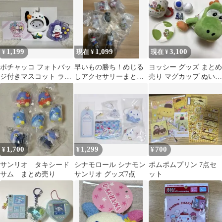
1,199
1,099
3,100
¥
現在 ¥
現在 ¥
ポチャッコ フォトバッ
早いもの勝ち！めじる
ヨッシー グッズ まとめ
ジ付きマスコット ラバ
しアクセサリーまとめ
売り マグカップ ぬいぐ
マスグミ7 サンリオ
売りサンリオクリスタ
るみ めじるしアクセ
ル等7点セット
リー
1,700
1,299
700
¥
¥
¥
サンリオ タキシード
シナモロール シナモン
ポムポムプリン 7点セ
サム まとめ売り
サンリオ グッズ7点
ット