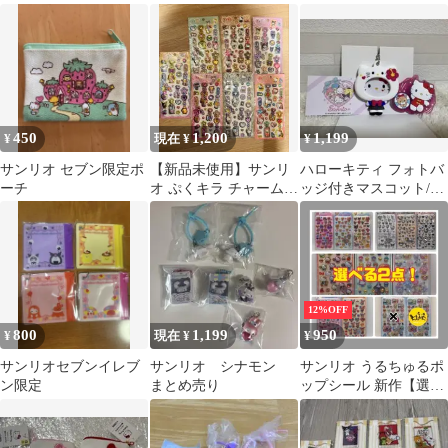
ニトート・クリアカッ
ミ7
プセット
450
1,200
1,199
¥
現在 ¥
¥
サンリオ セブン限定ポ
【新品未使用】サンリ
ハローキティ フォトバ
ーチ
オ ぷくキラ チャームシ
ッジ付きマスコット/ラ
ール 7点セット
バマスグミ7
12%OFF
800
1,199
950
¥
現在 ¥
¥
サンリオセブンイレブ
サンリオ シナモン
サンリオ うるちゅるポ
ン限定
まとめ売り
ップシール 新作【選べ
る2点 まとめ売り】