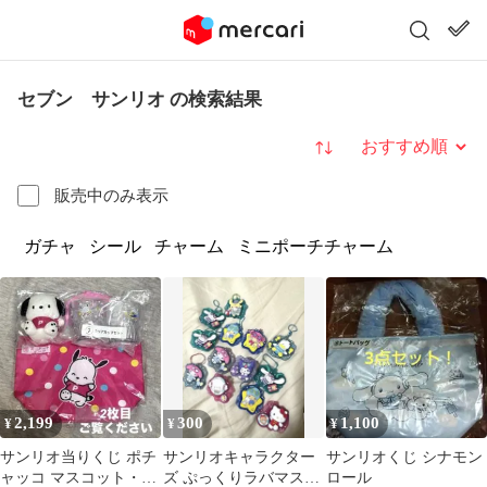
セブン サンリオ の検索結果
並び替え
販売中のみ表示
ガチャ
シール
チャーム
ミニポーチチャーム
2,199
300
1,100
¥
¥
¥
サンリオ当りくじ ポチ
サンリオキャラクター
サンリオくじ シナモン
ャッコ マスコット・ミ
ズ ぷっくりラバマスグ
ロール