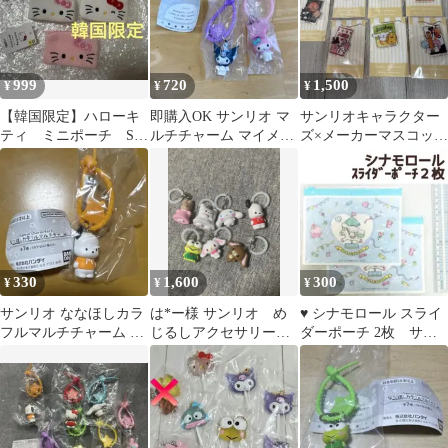
999
720
1,500
¥
¥
¥
【韓国限定】ハローキ
即購入OK サンリオ マ
サンリオキャラクター
ティ ミニポーチ S 3
ルチチャーム マイメロ
ズ×メーカーマスコット
種類セット コインケ
ディ クロミ
アクリルキーホルダー
ース 人気商品
7種
330
1,600
300
¥
¥
¥
サンリオ ななほしカラ
は*ー様 サンリオ め
♥ シナモロール スライ
フルマルチチャーム ポ
じるしアクセサリー 7
ダーポーチ 2枚 サン
チャッコ
種類
リオ ノベルティ【未開
封新品】