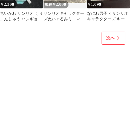
2,300
2,000
1,099
¥
現在 ¥
¥
ちいかわ サンリオ くり
サンリオキャラクター
なにわ男子 × サンリオ
まんじゅう ハンギョド
ズぬいぐるみミニマス
キャラクターズ キーホ
ン Kiramekko きらめっ
コット7個セット
ルダー 7種セット
こ
次へ