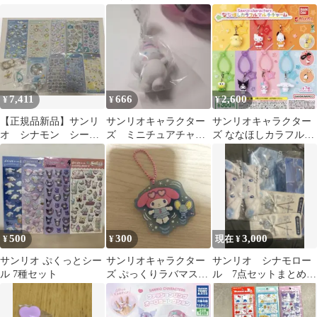
け 平成
料込・翌日発送】
ット 7月11日はセブン
の日
7,411
666
2,600
¥
¥
¥
【正規品新品】サンリ
サンリオキャラクター
サンリオキャラクター
オ シナモン シー
ズ ミニチュアチャー
ズ ななほしカラフルマ
ル ガチャ まとめ売
ム ライブキャラクター
ルチチャーム コンプ
り
シナモン 1個
500
300
3,000
¥
¥
現在 ¥
サンリオ ぷくっとシー
サンリオキャラクター
サンリオ シナモロー
ル 7種セット
ズ ぷっくりラバマスグ
ル 7点セットまとめ売
ミ7 マイメロディ
り