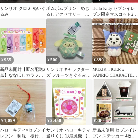
サンリオ クロミ ぬいぐ
ポムポムプリン めじ
Hello Kitty セブンイレ
るみ
るしアクセサリー セ
ブン限定マスコット2種
ット
セット
955
500
890
¥
¥
¥
新品未開封【匿名配送2
サンリオキャラクター
MUZIK TIGER x
点】ななほしカラフル
ズ フルーツきぐるみマ
SANRIO CHARACTERS
マルチチャーム サンリ
スコット メロン ポムポ
マスコット
オ カプセルトイ
ムプリン
1,099
2,450
300
¥
¥
¥
ハローキティ×セブンイ
サンリオ ハローキティ
新品未使用 セブンイレ
レブン 制服 根付
当りくじ ①扇風機 【送
ブン ステッカー 4枚セ