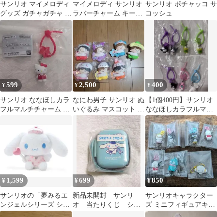
サンリオ マイメロディ
マイメロディ サンリオ
サンリオ ポチャッコ サ
グッズ ガチャガチャ ま
ラバーチャーム キーチ
コッシュ
とめ売り
ェーン 日焼け キャンド
ゥ
599
2,500
400
¥
¥
¥
サンリオ ななほしカラ
なにわ男子 サンリオ ぬ
【1個400円】サンリオ
フルマルチチャーム ハ
いぐるみ マスコット 7
ななほしカラフルマル
ローキティ
種セット
チチャーム バラ売り、
まとめ売り可
1,599
699
850
¥
¥
¥
サンリオの「夢みるエ
新品未開封 サンリ
サンリオキャラクター
ンジェルシリーズ シナ
オ 当たりくじ シナ
ズ ミニフィギュアキー
モンロール
モロール マルチケー
ホルダー 6種セット