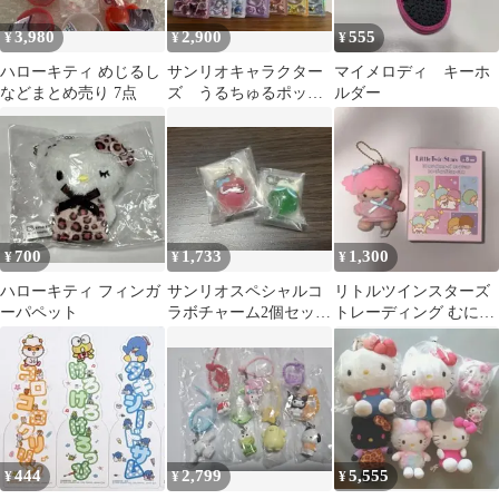
3,980
2,900
555
¥
¥
¥
ハローキティ めじるし
サンリオキャラクター
マイメロディ キーホ
などまとめ売り 7点
ズ うるちゅるポップ
ルダー
シール 7種セット 正
規品
700
1,733
1,300
¥
¥
¥
ハローキティ フィンガ
サンリオスペシャルコ
リトルツインスターズ
ーパペット
ラボチャーム2個セッ
トレーディング むにゅ
ト マイメロ けろっ
ぐるみ
ぴ 商品説明必読
444
2,799
5,555
¥
¥
¥