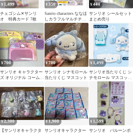
1,499
350
444
¥
¥
¥
チェゴシム✕サンリ
Sanrio characters ななほ
サンリオ シールセット
オ 特典カード 7枚
しカラフルマルチチャ
まとめ売り
ーム けろっぴ
700
700
1,499
¥
¥
¥
サンリオ キャラクター
サンリオ シナモロール
サンリオ当たりくじ シ
ズ オリジナル コーム 3
当たりくじ マスコット
ナモロール マスコット
種 セット セブン
ヘアターバン グラスセ
ット
2,300
1,900
1,599
¥
¥
¥
【サンリオキャラクタ
サンリオキャラクター
サンリオ バルーンポ