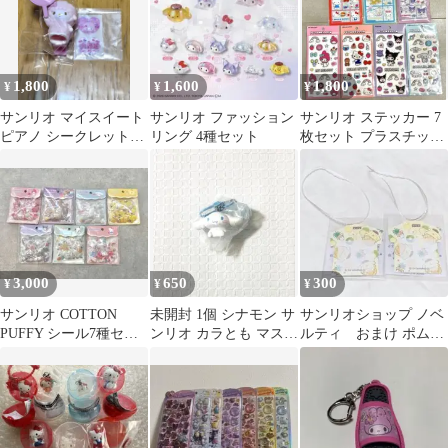
1,800
1,600
1,800
¥
¥
¥
サンリオ マイスイート
サンリオ ファッション
サンリオ ステッカー 7
ピアノ シークレットク
リング 4種セット
枚セット プラスチック
リップ付きマスコット
モデル ペタメロ
3,000
650
300
¥
¥
¥
サンリオ COTTON
未開封 1個 シナモン サ
サンリオショップ ノベ
PUFFY シール7種セッ
ンリオ カラとも マスコ
ルティ おまけ ポムポ
ト
ット キーホルダー チャ
ムプリン シャツ型メモ
ーム