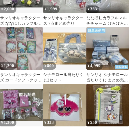
2,600
1,999
333
¥
¥
¥
サンリオキャラクター
サンリオキャラクター
ななほしカラフルマル
ズ ななほしカラフルマ
ズ 7点まとめ売り
チチャーム けろけろけ
ルチチャーム 全7種コ
ろっぴ
ンプリート
1,200
800
4,999
¥
¥
¥
サンリオキャラクター
シナモロール当たりく
サンリオ シナモロール
ズ カードソフトクッキ
じ2セット
当たりくじ まとめ売り
ー7枚セット
7点セット
1,300
333
550
¥
¥
¥