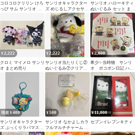
コロコロクリリン けろ
サンリオキャラクター
サンリオ ハローキティ
っぴ サム サンリオ キ
ズ めじるしアクセサリ
ぬいぐるみ セット まと
ャラクター ブックマー
ー 全7種コンプセット
め売り
ク
2,222
2,222
2,000
¥
¥
¥
クロミ マイメロ サンリ
サンリオ当たりくじ②
希少✨当時物 サンリ
オ まとめ売り
ぬいぐるみ⑦クリアカ
オ ポコポン日記 ハン
ップセット 2セットポ
カチ1988年 昭和レト
チャッコペックル
ロ
400
500
11,000
現在 ¥
¥
¥
サンリオキャラクター
サンリオ なかよしカラ
セブンイレブンキティ
ズ ぷっくりラバマスグ
フルマルチチャーム ポ
ミ7 ウサハナ
ムポムプリン ガチャ