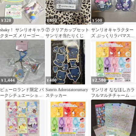
320
850
500
¥
¥
¥
shaky！ サンリオキャラ
⑦ クリアカップセット
サンリオキャラクター
クターズ メリーゴーラ
サンリオ当たりくじ
ズ ぷっくりラバマスグ
ンド －MINT－ こぎみ
ミ7 マイメロ&クロミ
ゅん
1,444
400
2,580
¥
¥
¥
ピューロランド限定 パ
Sanrio Adorozatorumary
サンリオ ななほしカラ
ークシチュエーション
ステッカー
フルマルチチャーム 全
シリーズ キーホルダー
7種 コンプリート ガチ
タキシードサム
ャ