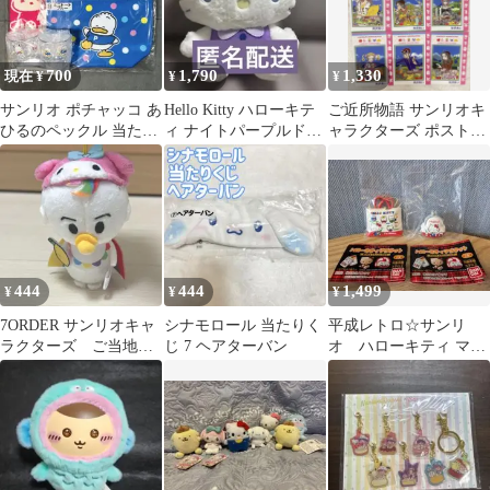
700
1,790
1,330
現在 ¥
¥
¥
サンリオ ポチャッコ あ
Hello Kitty ハローキテ
ご近所物語 サンリオキ
ひるのペックル 当たり
ィ ナイトパープルドー
ャラクターズ ポストカ
くじ グッズセット
ルGJ
ード 7枚セット コン
プリート
444
444
1,499
¥
¥
¥
7ORDER サンリオキャ
シナモロール 当たりく
平成レトロ☆サンリ
ラクターズ ご当地小
じ 7 ヘアターバン
オ ハローキティ マグ
田ちゃんマスコット
ネット 2005年 当時
レモン
物