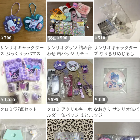
ス 匿名配送
700
500
510
¥
現在 ¥
¥
サンリオキャラクター
サンリオグッツ 詰め合
サンリオキャラクター
ズ ぷっくりラバマスグ
わせ 缶バッジ カチュー
ズ なりきりめじるしア
ミ7 ポチャッコ シナ
シャ シール sanrio ID3
クセサリー シナモロー
モン
ル メンダコ
1,555
999
388
¥
¥
¥
クロミ♡7点セット
クロミ アクリルキーホ
なおきり サンリオ缶バ
ルダー 缶バッジ まとめ
ッジ
売り