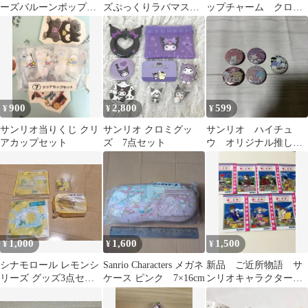
ーズバルーンポップチ
ズぷっくりラバマスグ
ップチャーム クロ
ャーム&グミ種セット
ミ7 未開封品 14個セ
ミ まとめ売り
バラ売り不可】
ット
900
2,800
599
¥
¥
¥
サンリオ当りくじ クリ
サンリオ クロミグッ
サンリオ ハイチュ
アカップセット
ズ 7点セット
ウ オリジナル推し
マグネット キャラク
ター大賞
1,000
1,600
1,500
¥
¥
¥
シナモロール レモンシ
Sanrio Characters メガネ
新品 ご近所物語 サ
リーズ グッズ3点セッ
ケース ピンク 7×16cm
ンリオキャラクター
ト
ズ ポストカード コ
ンプリート 購入特典