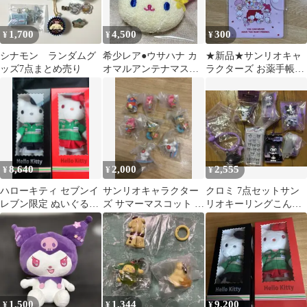
1,700
4,500
300
¥
¥
¥
シナモン ランダムグ
希少レア●ウサハナ カ
★新品★サンリオキャ
ッズ7点まとめ売り
オマルアンテナマスコ
ラクターズ お薬手帳・
ット●サンリオ／平成レ
診察券ケース
トロ
8,640
2,000
2,555
¥
¥
¥
ハローキティ セブンイ
サンリオキャラクター
クロミ 7点セットサン
レブン限定 ぬいぐるみ
ズ サマーマスコット 7
リオキーリングこんぺ
2種セット
種セット
いとうチャームカラフ
ルチャームボンド
1,500
1,344
9,200
¥
¥
¥