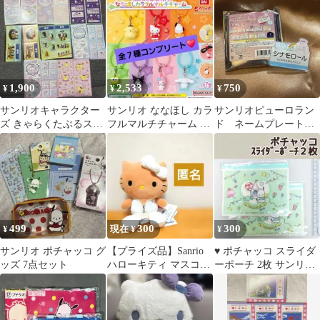
1,900
2,533
750
¥
¥
¥
サンリオキャラクター
サンリオ ななほし カラ
サンリオピューロラン
ズ きゃらくたぶるステ
フルマルチチャーム ガ
ド ネームプレートバ
ッカーズ7 シークレッ
チャ コンプリート
ッジ シナモロール
ト
499
300
300
¥
現在 ¥
¥
サンリオ ポチャッコ グ
【プライズ品】Sanrio
♥ ポチャッコ スライダ
ッズ 7点セット
ハローキティ マスコッ
ーポーチ 2枚 サンリオ
ト XOXOギャル vol.3
ノベルティ【未開封新
品】