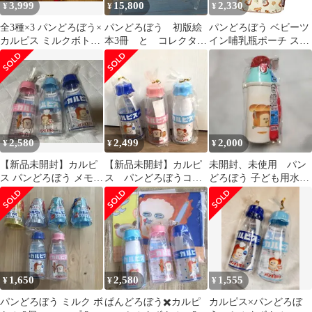
3,999
15,800
2,330
¥
¥
¥
全3種×3 パンどろぼう×
パンどろぼう 初版絵
パンどろぼう ベビーツ
カルピス ミルクボトル
本3冊 と コレクター
イン哺乳瓶ポーチ スケ
コップ うちわ 格安送料
ズフィギュアセット
ーター キャラクター
無料！
レア
2,580
2,499
2,000
¥
¥
¥
【新品未開封】カルピ
【新品未開封】カルピ
未開封、未使用 パン
ス パンどろぼう メモリ
ス パンどろぼうコラ
どろぼう 子ども用水筒
付きミルクボトル 3個
ボ ミルクボトル 3本
480ml 日本製
セット
セット
1,650
2,580
1,555
¥
¥
¥
パンどろぼう ミルク ボ
ぱんどろぼう✖️カルピ
カルピス×パンどろぼ