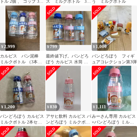
トル 2個 、 コップ 3種
ス ミルクボトル 3種
う ミルクボトル
カルピス
セット ランチクロス
2枚
2,999
799
1,000
¥
¥
¥
カルピス パン泥棒
最終値下げ。パンどろ
パンどろぼう フィギ
ミルクボトル （3本セ
ぼう カルピス 水筒 ミ
ュアコレクション第3弾
ット）
ルクボトル 3本
1,200
830
1,111
¥
¥
¥
パンどろぼう カルピス
アサヒ飲料 カルピス パ
みーさん専用 カルピス
ミルクボトル 2本セッ
ンどろぼう ミルクボト
×パンどろぼう ミルク
ト
ル
ボトル アサヒ ピンク