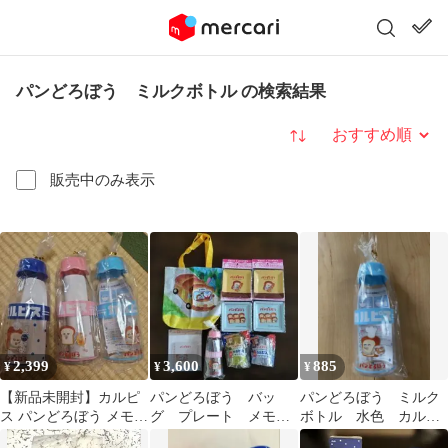
パンどろぼう ミルクボトル の検索結果
並び替え
販売中のみ表示
2,399
3,600
885
¥
¥
¥
【新品未開封】カルピ
パンどろぼう バッ
パンどろぼう ミルク
ス パンどろぼう メモリ
グ プレート メモ
ボトル 水色 カルピ
付きミルクボトル 3個
帳 ミルク瓶 コッ
ス 1本 ノベルティ