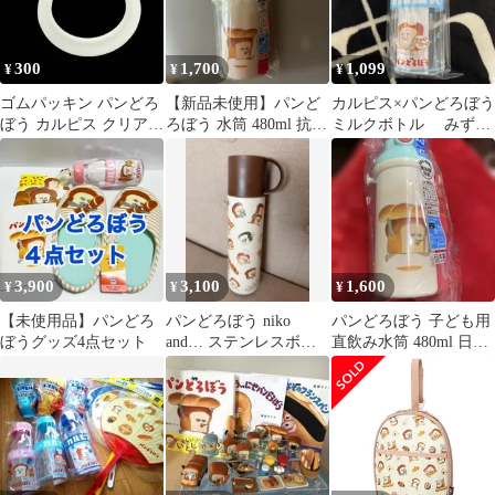
ズ
300
1,700
1,099
¥
¥
¥
ゴムパッキン パンどろ
【新品未使用】パンど
カルピス×パンどろぼう
ぼう カルピス クリアボ
ろぼう 水筒 480ml 抗菌
ミルクボトル みずい
トル 水筒 用 パーツ
直飲み
ろ 水色 コラボ
3,900
3,100
1,600
¥
¥
¥
【未使用品】パンどろ
パンどろぼう niko
パンどろぼう 子ども用
ぼうグッズ4点セット
and… ステンレスボト
直飲み水筒 480ml 日本
ル 水筒
製