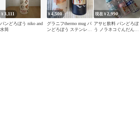
3,111
4,500
2,990
¥
¥
現在 ¥
パンどろぼう niko and
グラニフthermo mug パ
アサヒ飲料 パンどろぼ
水筒
ンどろぼう ステンレス
う ノラネコぐんだん
ボトル 2本セット
【新品・未使用】