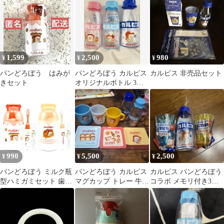
セット
プ セット
ボトル
1,599
2,500
980
¥
¥
¥
パンどろぼう はみが
パンどろぼう カルピス
カルピス 非売品セット
きセット
オリジナルボトル 3種
セット
990
5,500
2,500
¥
¥
¥
パンどろぼう ミルク瓶
パンどろぼう カルピス
カルピス パンどろぼう
型ハミガミセット 歯ブ
マグカップ トレー 牛乳
コラボ メモリ付き3点
ラシセット 歯磨き粉 コ
瓶
セット
ップ ケース付き 子供
おしゃれ かわいい 携帯
旅行 キャラクター グッ