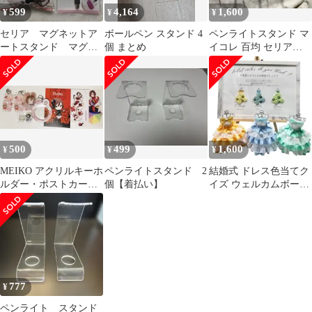
599
4,164
1,600
¥
¥
¥
セリア マグネットア
ボールペン スタンド 4
ペンライトスタンド マ
ートスタンド マグネ
個 まとめ
イコレ 百均 セリア
ットアートスティック2
Seria 7個セット
点セット
500
499
1,600
¥
¥
¥
MEIKO アクリルキーホ
ペンライトスタンド 2
結婚式 ドレス色当てク
ルダー・ポストカード
個【着払い】
イズ ウェルカムボード
セット
セット
777
¥
ペンライト スタンド