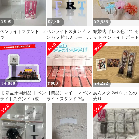
999
2,300
2,555
¥
¥
¥
ペンライトスタンド 2
ペンライトスタンド メ
結婚式 ドレス色当て セ
つ
ンカラ 推しカラー ペ
ット ペンライト ボード
ンライト収納 ペンライ
トディスプレイ
4,800
888
4,222
¥
¥
¥
【 新品未開封品 】ペン
【美品】マイコレ ペン
あんスタ 2wink まとめ
ライトスタンド（改良
ライトスタンド 3個セ
売り
版付き）
ット セリア