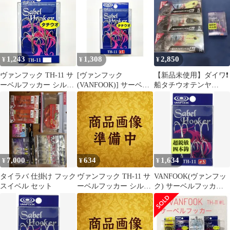
ジギングに最適
4個入り太刀魚・タチウ
オ
1,243
1,308
2,850
¥
¥
¥
ヴァンフック TH-11 サ
[ヴァンフック
【新品未使用】ダイワ❗️
ーベルフッカー シルバ
(VANFOOK)] サーベル
船タチウオテンヤ
ー M
フッカー シルバー S
SS✨AG 50号60号✨3個
✨フック付き
7,000
634
1,634
¥
¥
¥
タイラバ 仕掛け フック
ヴァンフック TH-11 サ
VANFOOK(ヴァンフッ
スイベル セット
ーベルフッカー シルバ
ク) サーベルフッカー
ー S
TH-11 【四本針】 #S
シルバー