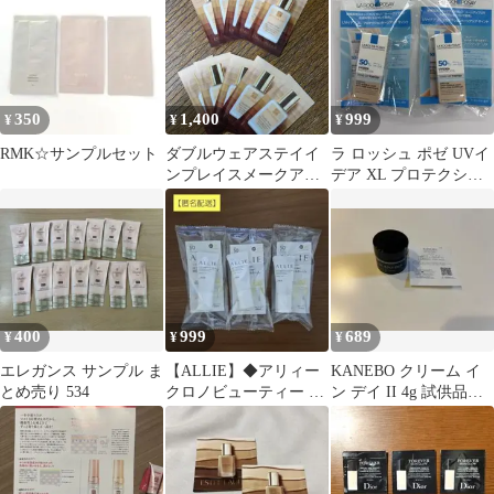
350
1,400
999
¥
¥
¥
RMK☆サンプルセット
ダブルウェアステイイ
ラ ロッシュ ポゼ UVイ
ンプレイスメークアッ
デア XL プロテクショ
プ サンド10枚
ントーンアップ ティン
ト 2P
400
999
689
¥
¥
¥
エレガンス サンプル ま
【ALLIE】◆アリィー
KANEBO クリーム イ
とめ売り 534
クロノビューティー フ
ン デイ II 4g 試供品
ラットスムースフィル
【即購入可•まとめ買い
ターUV
可】