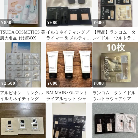
850
680
600
¥
¥
¥
TSUDA COSMETICS 美
イルミネイティングプ
【新品】ランコム タ
肌大名品 付録BOX
ライマー & メルティフ
ンイドル ウルトラウ
ィールウェアII サンプ
ェア ファンデーショ
ル 2個ずつ
ン サンプル 4個
2,500
600
888
¥
¥
¥
アルビオン リンクル
BALMAINバルマント
ランコム タンイドル
イルミネイティングデ
ライアルセット シャン
ウルトラウェアケアア
イクリーム
プーコンディショナー
ンドグロウ PO-01
ボディクリーム