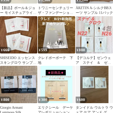
950
1,300
1,100
¥
¥
¥
【新品】ポール＆ジョ
トワニーセンチュリー
ÄRZTIN A-シルクBBス
ー モイスチュアライジ
ザ・ファンデーションa
ーツ サンプル 11パック
ングプライマー 01 化粧
ピンクオークル-Bサン
下地10ml
プル6個
666
599
880
¥
¥
¥
SHISEIDO エッセンス
クレドポーボーテ 下
【デコルテ】ゼンウェ
スキングロウ サンプル
地
ア ステイ ＆ ゼン
セット
ウェア グロウ サン
プル 全4包
800
300
600
¥
¥
¥
Giorgio Armani
エリクシール デーケ
タンイドル ウルトラ ウ
Luminous Silk
アレボリューショント
ェア ケア アンド グロ