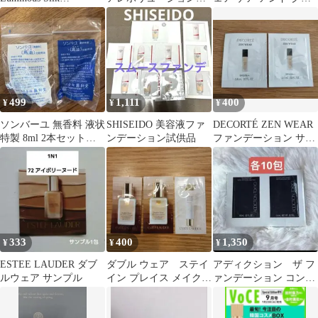
Foundation
ーンアップBE＋ca 【ピ
ウ
ュアベージュ】
499
1,111
400
¥
¥
¥
ソンバーユ 無香料 液状
SHISEIDO 美容液ファ
DECORTÉ ZEN WEAR
特製 8ml 2本セット
ンデーション試供品
ファンデーション サン
試供品
プル
333
400
1,350
¥
¥
¥
ESTEE LAUDER ダブ
ダブル ウェア ステイ
アディクション ザ フ
ルウェア サンプル
イン プレイス メイクア
ァンデーション コンフ
ップ サンプル
ィデント フィックス
化粧下地