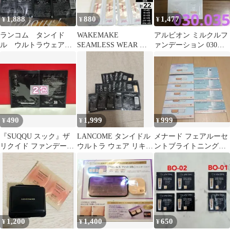
1,888
880
1,477
¥
¥
¥
ランコム タンイド
WAKEMAKE
アルビオン ミルクルフ
ル ウルトラウェア
SEAMLESS WEAR フ
ァンデーション 030サ
リキッドBO-01 N☆1ml
ァンデーション サンプ
ンプル6個 035サンプ
× 8個☆
ル計22包
ル1個
490
1,999
999
¥
¥
¥
『SUQQU スック』ザ
LANCOME タンイドル
メナード フェアルーセ
リクイド ファンデーシ
ウルトラ ウェア リキッ
ントブライトニングフ
ョン e 110 SPF20
ド N BO-01 16枚
ァンデーション 52 サン
プル 美白
1,200
1,400
650
¥
¥
¥