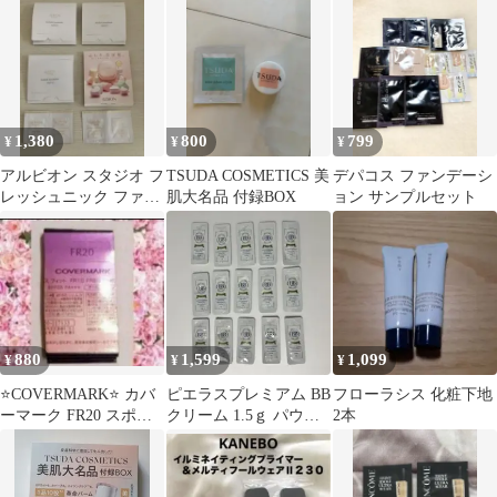
プ
他)
1,380
800
799
¥
¥
¥
アルビオン スタジオ フ
TSUDA COSMETICS 美
デパコス ファンデーシ
レッシュニック ファン
肌大名品 付録BOX
ョン サンプルセット
デーションと下地 8点
880
1,599
1,099
¥
¥
¥
⭐COVERMARK⭐ カバ
ピエラスプレミアム BB
フローラシス 化粧下地
ーマーク FR20 スポン
クリーム 1.5ｇ パウチ
2本
ジ付⭐
使い切り15包セット