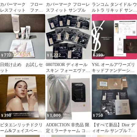
カバーマーク フロー
カバーマーク フローレ
ランコム タンイドル ウ
レスフィット ファン
スフィット サンプル
ルトラ リキッド サンプ
デーション スキンブラ
ル6袋
イトクリームCC
777
1,222
399
¥
¥
¥
日焼け止め お試しセ
0807DIOR ディオール
YSL オールアワーズリ
ット
スキン フォーエヴァー
キッドファンデーショ
フルイド グロウ 0N
ンサンプル•取説•ムエ
ット•パンフ❤️
390
1,000
750
¥
¥
¥
ビタエンリッチドクリ
ADDICTION 非売品 限
【すべて新品】Dior デ
ーム&フェイスベース
定ミラーチャーム コン
ィオール サンプル 7点
プラス サンプル
フィデントマットリッ
セット（プレステージ