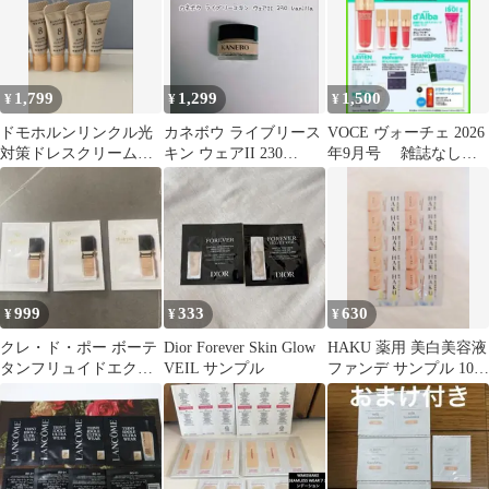
1,799
1,299
1,500
¥
¥
¥
ドモホルンリンクル光
カネボウ ライブリース
VOCE ヴォーチェ 2026
対策ドレスクリーム 4
キン ウェアII 230
年9月号 雑誌なし
本 再春館製薬所
Vanilla ミニジャー
付録のみ
999
333
630
¥
¥
¥
クレ・ド・ポー ボーテ
Dior Forever Skin Glow
HAKU 薬用 美白美容液
タンフリュイドエクラ
VEIL サンプル
ファンデ サンプル 10包
ナチュレル オークル10
セット