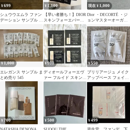
699
1,100
1,000
¥
¥
現在 ¥
シュウウエムラ ファン
【早い者勝ち！】DIOR
Dior ・DECORTÉ ・ジ
デーション サンプル 3
スキンフォーエバーグ
ョンマスターオーガニ
個セット
ロウ サンプル 6枚入
ック★まとめ売り★
り
1,000
900
550
¥
¥
¥
エレガンス サンプル ま
ディオールフォーエヴ
ブリリアージュ メイク
とめ売り 545
ァー フルイド スキン
アップベース フェイス
グロウ0N 1Nとメイク
レスポンサー サンプル
アップベース
700
500
499
¥
¥
¥
NATASHA DENONA
SUQQU THE
資生堂 ファンデ 下