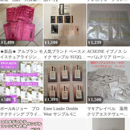
格 ＋ オマケ付き
ーンアップ BE＋ca ピ
ュアベージュ
1,499
1,100
1,239
¥
¥
¥
★新品★ アルブラン モ
人気ブランド ベースメ
ACSEINE イプノス シ
イスチュアライジング
イク サンプル SUQQU
ーバムクリア ローショ
プライマーサンプル★
ByUR 未使用
ン サンプル 8包
500
1,499
1,500
¥
¥
¥
ポール&ジョー プロ
Estee Lauder Double
マキアレイベル 薬用
テクティング プライマ
Wear サンプル 6こ
クリアエステヴェール
ー 01 お試し 10回分
EX トライアルセッ
ト ベージュ