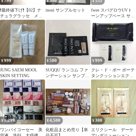
799
300
555
¥
¥
¥
❗️最終値下げ❗️【02】ナ
inoui サンプルセット
fwee スパグロウUVト
チュラグラッセ メイ
ーンアップベース サン
ク 化粧下地 日焼け
プル 2個セット
止め サンプル
999
500
999
¥
¥
¥
JUNG SAEM MOOL
SUQQU ランコム ファ
クレ・ド・ポー ボーテ
SKIN SETTING
ンデーション サンプル
タンクッションエクラ
セット
ルミヌ ヴォワールコレ
クチュール
1,299
4,500
300
¥
¥
¥
ワンバイコーセー 美
化粧品まとめ売り【単
エリクシール デーケ
容液 洗顔 大得価
品不可】
アレボリューショント