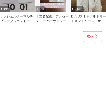
399
680
1,600
¥
¥
¥
サンシェルターマルチ
【匿名配送】アクセー
ETVOS ミネラルトリー
プロテクショントーン
ヌ スーパーサンシール
トメントベース サン
アップCC01.10
ド デイトリートメント
プル4点
サンプル 7点
次へ