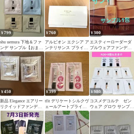
個
799
760
300
¥
¥
¥
shu uemura 下地＆ファ
アルビオン エクシア ア
エスティーローダーダ
ンデ サンプル【おまけ
ンテリサンス ブライト
ブルウェアファンデー
ADDICTION下地】
リフトエマルジョン
ションサンプル1包サン
ド
450
399
980
¥
¥
¥
新品 Elegance エアリー
tfit デリケートシルクヴ
コスメデコルテ ゼン
リクイッドファンデー
ェールアートプライマ
ウェア グロウ サンプル
ション NA201サンプル
ー サンプル 2包
N26 8包セットおまけ付
き