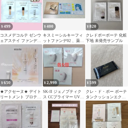
499
400
820
¥
¥
¥
コスメデコルテ ゼンウ
キスミーシルキーフィ
クレドポーボーテ 化粧
ェアステイ ファンデー
ットファンデ02 、薬用
下地 未発売サンプル
ション UVコンフォー
制汗クリームのサンプ
ト エアリート
ル
650
2,999
599
¥
¥
¥
★アクセーヌ★ デイト
SK-II ジェノプティク
クレ・ド・ポー ボーテ
リートメント プロテク
ス CCプライマー UVク
タンクッションエクラ
ション サンプル
リーム サンプル15個
ルミヌ サンプル