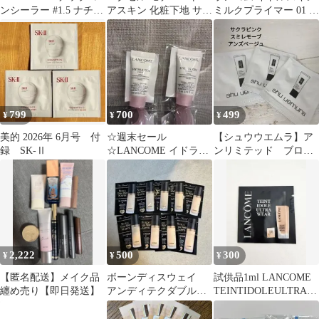
ンシーラー #1.5 ナチュ
アスキン 化粧下地 サン
ミルクプライマー 01 バ
ラルベージュ
プル 12包
ブルシェイク 3包 サン
プル
799
700
499
¥
¥
¥
美的 2026年 6月号 付
☆週末セール
【シュウウエムラ】ア
録 SK-Ⅱ
☆LANCOME イドラゼ
ンリミテッド ブロッ
ン クリーム N サンプル
クブースター
2個セット
2,222
500
300
¥
¥
¥
【匿名配送】メイク品
ボーンディスウェイ
試供品1ml LANCOME
纏め売り【即日発送】
アンディテクダブル
TEINTIDOLEULTRAW
24H マット ファンデ
EAR BO-02
ーション スノー