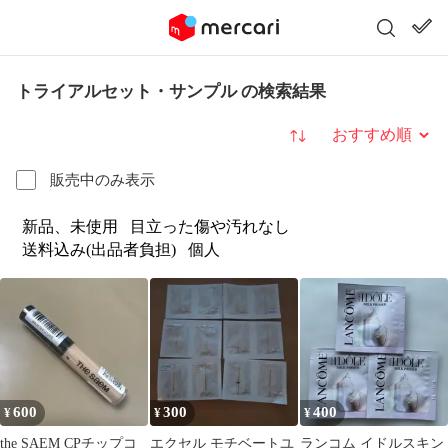
トライアルセット・サンプル の検索結果
並び替え
販売中のみ表示
新品、未使用
目立った傷や汚れなし
送料込み(出品者負担)
個人
600
300
400
¥
¥
¥
the SAEM CPチップコ
エクセル モチベートユ
ランコム イドルスキン