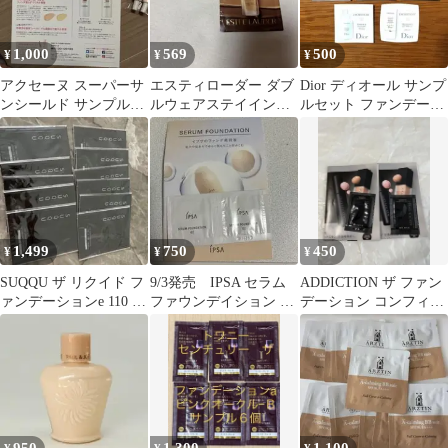
1,000
569
500
¥
¥
¥
アクセーヌ スーパーサ
エスティローダー ダブ
Dior ディオール サンプ
ンシールド サンプルセ
ルウェアステイインプ
ルセット ファンデーシ
ット
レイスメークアップN
ョン 美容液 下地
サンド サンプル
1,499
750
450
¥
¥
¥
SUQQU ザ リクイド フ
9/3発売 IPSA セラム
ADDICTION ザ ファン
ァンデーションe 110 11
ファウンデイション 02
デーション コンフィデ
枚
サンプル 2包
ント フィックス サンプ
ル