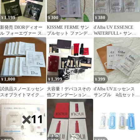
1,199
300
380
¥
¥
¥
新発売 DIORディオー
KISSME FERME サン
d'Alba UV ESSENCE
ル フォーエヴァー スキ
プルセット ファンデー
WATERFULL+ サンプ
ンヴェール サンプル4
ション 化粧下地
ル3点セット
点
1,000
1,399
399
¥
¥
¥
試供品スノーエッセン
大容量！デパコスその
d'Alba UVエッセンス
スオブライトマイクロ
他ファンデーション試
サンプル 4点セット
ローション（旧化粧
供品 まとめ売り31点
未使用
水）3ml×11枚