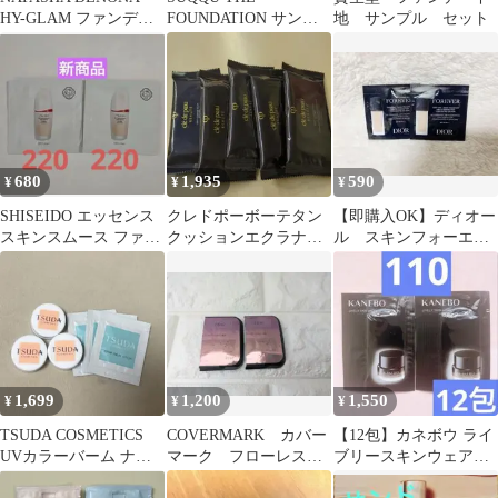
HY-GLAM ファンデー
FOUNDATION サンプ
地 サンプル セット
ション 色見本 サンプル
ル 110 3パック
680
1,935
590
¥
¥
¥
SHISEIDO エッセンス
クレドポーボーテタン
【即購入OK】ディオー
スキンスムース ファン
クッションエクラナチ
ル スキンフォーエヴ
デーション 220
ュレルオークル10サン
ァーフルイドマット
プル
1N サンプル
1,699
1,200
1,550
¥
¥
¥
TSUDA COSMETICS
COVERMARK カバー
【12包】カネボウ ライ
UVカラーバーム ナチ
マーク フローレスフ
ブリースキンウェアⅡ
ュラルピンク 2g×3個
ィット サンプル FR40 2
【110】