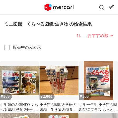
ミニ図鑑 くらべる図鑑/生き物 の検索結果
並び替え
販売中のみ表示
300
2,000
300
¥
¥
¥
小学館の図鑑NEO くら
小学館の図鑑＆学研の
小学一年生 小学館の図
べる図鑑 恐竜 2冊セッ
図鑑 生き物図鑑 5点
鑑NEOプラス もっとく
ト ハッピーセット
セット
らべる図鑑ミニ 非売品