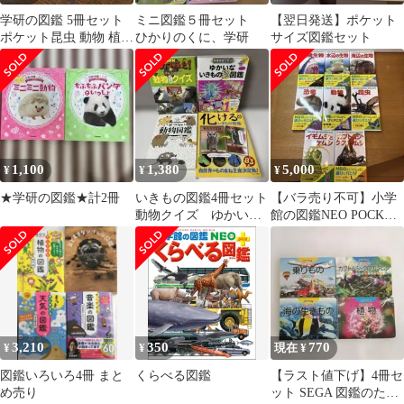
学研の図鑑 5冊セット
ミニ図鑑５冊セット
【翌日発送】ポケット
ポケット昆虫 動物 植物
ひかりのくに、学研
サイズ図鑑セット
魚 鳥
1,100
1,380
5,000
¥
¥
¥
★学研の図鑑★計2冊
いきもの図鑑4冊セット
【バラ売り不可】小学
動物クイズ ゆかいな
館の図鑑NEO POCKET
いきもの超図鑑 せつ
生物図鑑セット 8冊
ない動物図鑑
3,210
350
770
¥
¥
現在 ¥
図鑑いろいろ4冊 まと
くらべる図鑑
【ラスト値下げ】4冊セ
め売り
ット SEGA 図鑑のたま