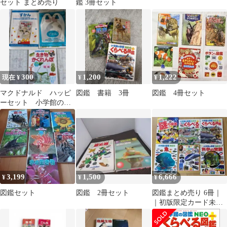
セット まとめ売り
鑑 3冊セット
300
1,200
1,222
現在 ¥
¥
¥
マクドナルド ハッピ
図鑑 書籍 3冊
図鑑 4冊セット
ーセット 小学館の図
鑑NEO 動物 生き物 3冊
セット
3,199
1,500
6,666
¥
¥
¥
図鑑セット
図鑑 2冊セット
図鑑まとめ売り 6冊｜
｜初版限定カード未開
封｜DVD付き