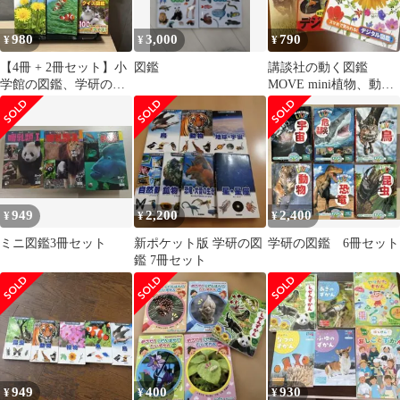
980
3,000
790
¥
¥
¥
【4冊 + 2冊セット】小
図鑑
講談社の動く図鑑
学館の図鑑、学研の図
MOVE mini植物、動
鑑
物、鳥の3冊セット
949
2,200
2,400
¥
¥
¥
ミニ図鑑3冊セット
新ポケット版 学研の図
学研の図鑑 6冊セット
鑑 7冊セット
949
400
930
¥
¥
¥