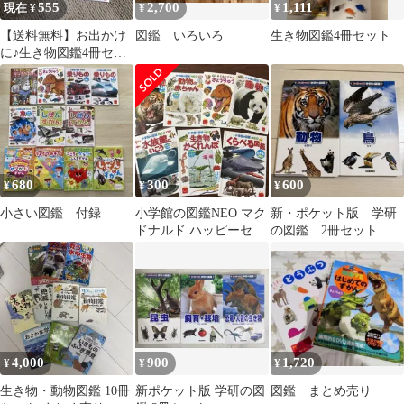
555
2,700
1,111
現在 ¥
¥
¥
【送料無料】お出かけ
図鑑 いろいろ
生き物図鑑4冊セット
に♪生き物図鑑4冊セッ
ト
680
300
600
¥
¥
¥
小さい図鑑 付録
小学館の図鑑NEO マク
新・ポケット版 学研
ドナルド ハッピーセッ
の図鑑 2冊セット
ト 7冊セット
4,000
900
1,720
¥
¥
¥
生き物・動物図鑑 10冊
新ポケット版 学研の図
図鑑 まとめ売り