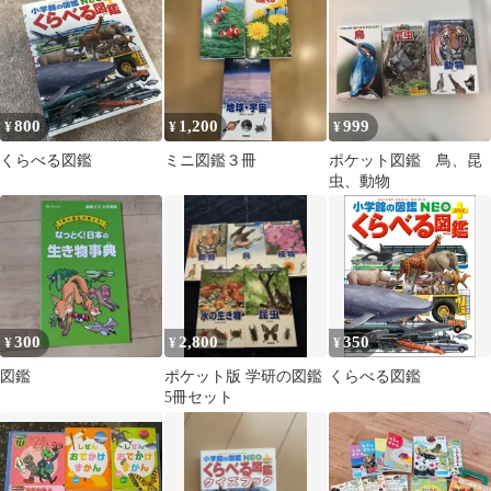
800
1,200
999
¥
¥
¥
くらべる図鑑
ミニ図鑑３冊
ポケット図鑑 鳥、昆
虫、動物
300
2,800
350
¥
¥
¥
図鑑
ポケット版 学研の図鑑
くらべる図鑑
5冊セット