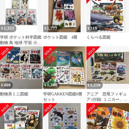
1,333
1,777
319
¥
¥
¥
学研 ポケット科学図鑑
ポケット図鑑 4冊
くらべる図鑑
動物 鳥 地球·宇宙 小学
生ポケット図鑑 こん虫
植物
400
1,200
1,250
¥
¥
¥
動物系ミニ図鑑
学研GAKKEN図鑑6冊
アニア 恐竜フィギュ
セット
ア (付録: ミニカー、ミ
ニ図鑑 など) まとめ売
り