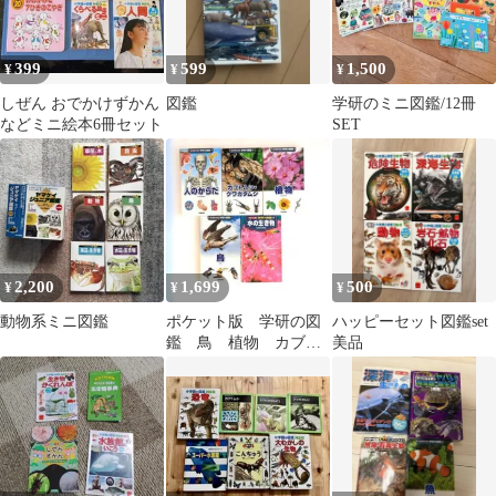
399
599
1,500
¥
¥
¥
しぜん おでかけずかん
図鑑
学研のミニ図鑑/12冊
などミニ絵本6冊セット
SET
2,200
1,699
500
¥
¥
¥
動物系ミニ図鑑
ポケット版 学研の図
ハッピーセット図鑑set
鑑 鳥 植物 カブト
美品
ムシ 水生生物 ポケ
ット図鑑 5冊セット