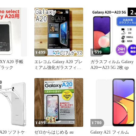
茶 猫/614
ホケース 耐衝撃 カバー
ブラック マット スマホ
ケース 携帯 カバー
galaxy a20 スマホケース
A20 カバー A20 ケース
SC02Mケース GalaxyA2
ギャラク
499
539
¥
¥
AXY A20 手帳
エレコム Galaxy A20 プレ
ガラスフィルム Galaxy
ブラック
ミアム強化ガラスフィル
A20ーA23 5G 2枚 qp
ム 液晶保護 高光沢
499
780
¥
¥
21 A20 ソフトケ
ゼロからはじめる au
Galaxy A21 フィルム