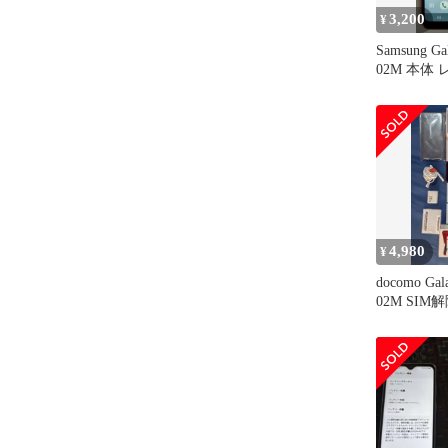
3,200
¥
Samsung Ga
02M 本体
4,980
¥
docomo Gal
02M SI
○ 箱付