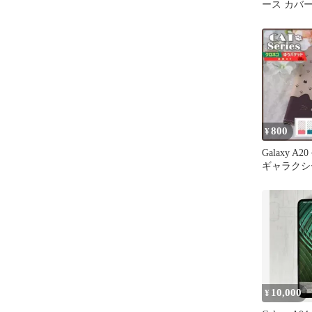
ース カバー
ケース 透明
ル 全面 ク
指紋防止 薄
ラップホール
docomo ド
galaxya2
800
¥
Galaxy A
ギャラクシ
茶 猫/614
10,000
¥