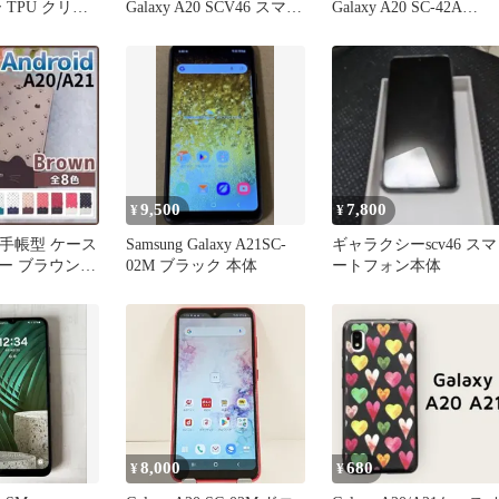
 TPU クリア
Galaxy A20 SCV46 スマー
Galaxy A20 SC-42A
 無地 シンプ
トガイド
SCV49 SC-02M SCV46 
リア 衝撃 吸収
ャラクシーa21 PET 保
型 軽量 スト
フィルム 【Color】 光
 SC-42A
なし
コモ SC42A
1 ギャラクシ
9,500
7,800
¥
¥
20 手帳型 ケース
Samsung Galaxy A21SC-
ギャラクシーscv46 スマ
ー ブラウン
02M ブラック 本体
ートフォン本体
8,000
680
¥
¥