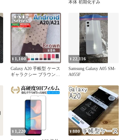
本体 初期化すみ
ギ
護
沢
1,100
22,116
¥
¥
Galaxy A20 手帳型 ケース
Samsung Galaxy A05 SM-
ギャラクシー ブラウン
A055F
茶 猫/614
1,220
880
¥
¥