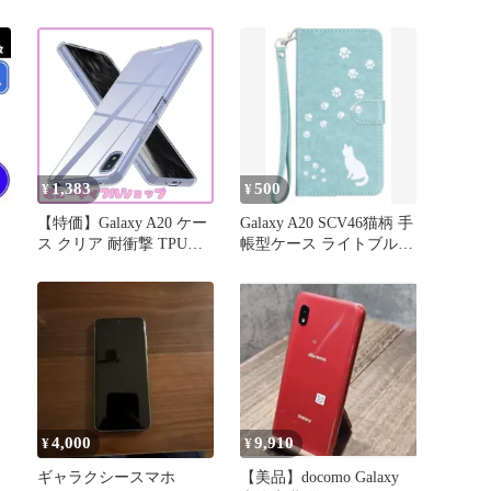
0
1,383
500
¥
¥
【特価】Galaxy A20 ケー
Galaxy A20 SCV46猫柄 手
ス クリア 耐衝撃 TPU
帳型ケース ライトブルー
SC-02M | SCV46 カバー
ストラップ付き
tpu 透明 衝撃吸収 柔軟 防
指紋 米軍MIL規格 ストラ
ップホール付き 全透明
薄型 黄変防止 滑り防止
人気 3-sam a20-01
4,000
9,910
¥
¥
ギャラクシースマホ
【美品】docomo Galaxy