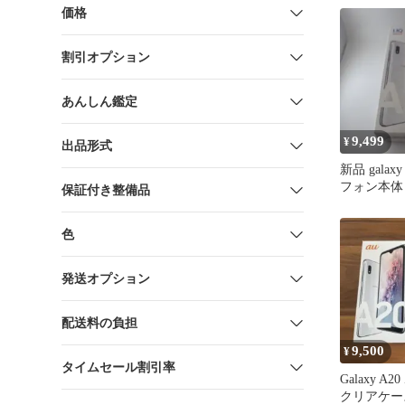
価格
割引オプション
あんしん鑑定
9,499
¥
出品形式
新品 galax
フォン本体
保証付き整備品
スマホ
色
発送オプション
配送料の負担
9,500
¥
タイムセール割引率
Galaxy A
クリアケー