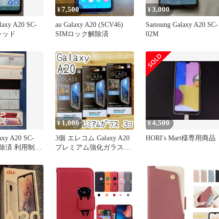
7,500
3,000
¥
¥
laxy A20 SC-
au Galaxy A20 (SCV46)
Samsung Galaxy A20 SC-
 レッド
SIMロック解除済
02M
1,000
4,500
¥
¥
axy A20 SC-
3個 エレコム Galaxy A20
HORI's Mart様専用商品
M解除済 利用制限
プレミアム強化ガラスフ
ィルム 液晶保護