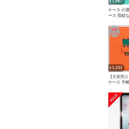
1,887
¥
ケース の選
ース 指紋な
ース A20 
Galaxy 
Galaxy Ga
Galaxy SC
り包括的な
Galaxya
SC-02M 
1,531
¥
【大安売り】G
ケース 手帳型
ス SCV49 g
ス SC-02M
版）耐衝撃
ーン gala
ス ギャラク
ス ギャラク
ス カー