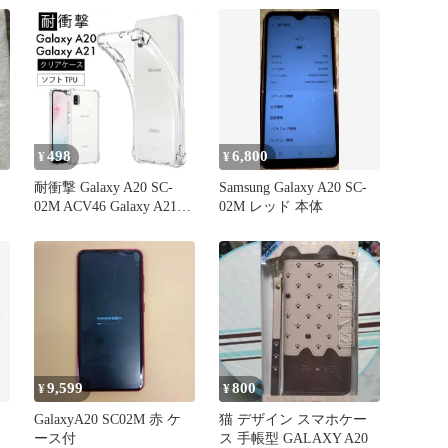
チ 耐衝撃 上質 TPU ソフ
ト 透明 クリア ケース
A096
498
6,800
¥
¥
耐衝撃 Galaxy A20 SC-
Samsung Galaxy A20 SC-
02M ACV46 Galaxy A21
02M レッド 本体
galaxy a21 クリアケース
シンプル ソフトケース
カバー TPU クリア ケー
ス 透明 無地 全面 クリア
衝撃 吸収 指紋防止 薄型
軽量 スSC-42A SCV49
9,599
800
¥
¥
GalaxyA20 SC02M 赤 ケ
猫 デザイン スマホケー
ース付
ス 手帳型 GALAXY A20