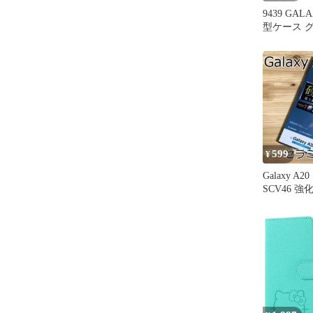
9439 GAL
型ケース 
コモセレク
599
¥
Galaxy A20
SCV46 
ム 020