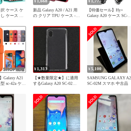
1,668
1,777
¥
¥
択 ケース ケ
新品 Galaxy A20 / A21 用
【特価セール】Hy+
し ケース ケ
の クリア TPU ケース -
Galaxy A20 ケース SC-
適度な厚さ A20
耐衝撃 スマホ ケース -
02M SCV46 カバー スト
軽量グリップ
高い透明度 黄変しにくい
ラップホール 米軍MIL
laxy 柔軟性
指紋防止 衝撃 吸収 擦り
格 クリア 衝撃吸収ポケ
-42A SCV49 よ
傷防止 耐衝撃 撥水撥油
ット内蔵 TPU 耐衝撃ケ
保護
衝撃吸収 取付簡単
ース
21スマホケース
スマホ
1,313
5,100
¥
¥
alaxy A21
【★数量限定★】に適用
SAMSUNG GALAXY A2
 sc-42a ケー
するGalaxy A20 SC-02M
SC-02M スマホ 中古品
alaxy a20 ケー
SCV46 ケース 全透明 ソ
 SCV46（日本
フト TPU素材 Galaxy A21
かわいのパタ
SC-42A SCV49 ケース 全
xya20スマホケー
透明 ソフト TPU素材 薄
シーa21ケー
型 軽量 耐衝撃 黄変を防
シーa20ケー
ぐ レンズ保護 A20 TPU