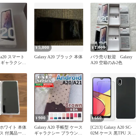
au 〇判定 動作品
5,000
1,000
¥
¥
y a20 スマート
Galaxy A20 ブラック 本体
バラ売り歓迎 Galaxy
 ギャラクシー
A20 空箱のみ2色
900
660
¥
¥
20 ホワイト 本体
Galaxy A20 手帳型 ケース
[C213] Galaxy A20 SC-
ス 付属品一
ギャラクシー ブラウン
02M ケース 黒TPU スマ