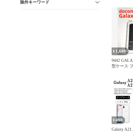
除外キーワード
式 ③
1,680
¥
9442 GAL
型ケース 
498
¥
Galaxy A