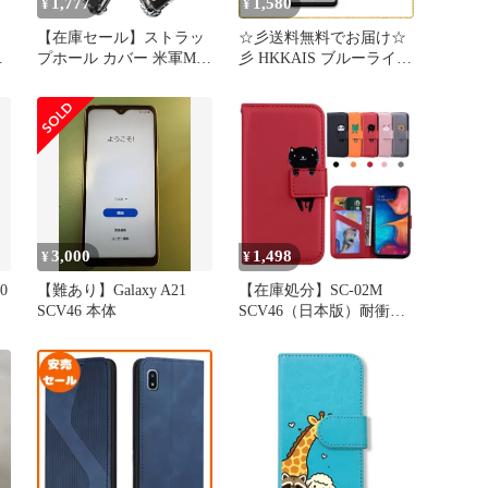
1,777
1,580
¥
¥
【在庫セール】ストラッ
☆彡送料無料でお届け☆
プホール カバー 米軍MIL
彡 HKKAIS ブルーライト
規格 SCV46 クリア SC-
カット 目の疲れ軽減 93%
規
02M 衝撃吸収ポケット内
Galaxy A23 SCG18 SC 56C
蔵 ケース A20 TPU
/ Galaxy A22 5G SC 56B /
Galaxy 耐衝撃ケース Hy+
Galaxy A21 SC 42A SCV49
/ Galaxy A20 SC
3,000
1,498
¥
¥
0
【難あり】Galaxy A21
【在庫処分】SC-02M
SCV46 本体
SCV46（日本版）耐衝撃
かわいのパターン ケース
ケース カードポケット
ケース スタンド機能 ギ
ャラクシーA20 傷つけ防
止 SCV49 SC-42A カバー
手帳型 (赤) ギャラクシー
A21