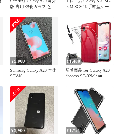
カ
Samsung Galaxy A20 海外
エレコム Galaxy A20 SC-
版 専用 強化ガラス と 同
02M SCV46 手帳型ケース
等の 高硬度9H ブルーラ
カバー
イトカット クリア光沢
改訂版 液晶保護フィルム
5,000
1,480
¥
¥
Samsung Galaxy A20 本体
新着商品 for Galaxy A20
SCV46
docomo SC-02M / au
SCV46 ケース Galaxy A21
SC-42A / SCV49 カバー
TPU ストラップホール付
属 ネックストラップ付
【whskyee】 黄変防止、
上質TPU クリア 全透
5,900
1,721
¥
¥