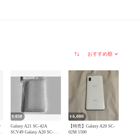
並び替え
450
6,000
¥
¥
y
Galaxy A21 SC-42A
【特売】Galaxy A20 SC-
SCV49 Galaxy A20 SC-
02M 1500
02M SCV46 A20e 5.8イン