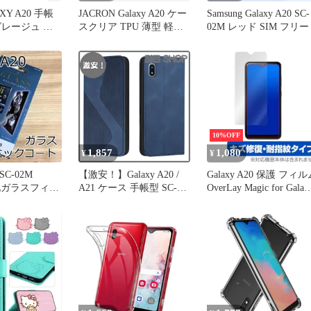
AXY A20 手帳
JACRON Galaxy A20 ケー
Samsung Galaxy A20 SC-
グレージュ ド
スクリア TPU 薄型 軽量
02M レッド SIM フリー
ト
SC-02M SCV46 対応カバ
ー 全透明 黄変防止 レン
ズ保護 指紋防止 ストラ
ップホール付き 防塵 一
体型 人気 (TPU-AZ-1420,
MJO-JAC-C640)
10%OFF
1,857
1,080
¥
¥
 SC-02M
【激安！】Galaxy A20 /
Galaxy A20 保護 フィル
強化ガラスフィル
A21 ケース 手帳型 SC-
OverLay Magic for Galax
42A SC-02M 財布型 カバ
A20 SC-02M / SCV46 キ
ー docomo SCV46 SCV49
ズ修復 防指紋 コーティ
手帳型ケース LODROC
ング SC02M ギャラクシ
スマホケース A20 A21 ケ
ーA20 GalaxyA20
ース スタンド機能 カー
ドポケット収納 耐衝撃
サムスン