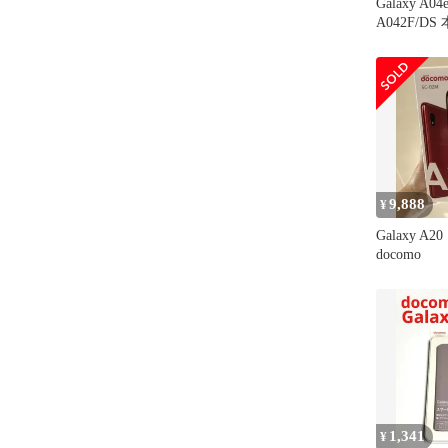
Galaxy A04
A042F/DS
9,888
¥
Galaxy A2
docomo
1,341
¥