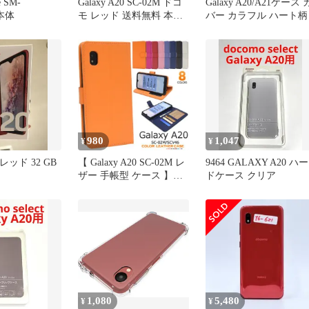
e SM-
Galaxy A20 SC-02M ドコ
Galaxy A20/A21ケース 
 本体
モ レッド 送料無料 本体
バー カラフル ハート柄
c21232
980
1,047
¥
¥
0 レッド 32 GB
【 Galaxy A20 SC-02M レ
9464 GALAXY A20 ハー
ザー 手帳型 ケース 】
ドケース クリア
dsc02m-77
1,080
5,480
¥
¥