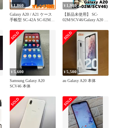
1,860
1,980
¥
¥
Galaxy A20 / A21 ケース
【新品未使用】 SC-
手帳型 SC-42A SC-02M
02M/SCV46/Galaxy A20 手
財布型 カバー docomo
帳型スマホ ケース (色：
SCV46 SCV49 手帳型ケー
ブルー×ひょっこり仲間
ス LODROC スマホケー
達3) ひょっこり キリン
ス A20 A21 ケース スタン
アライグマ ひつじ flip2-
ド機能 カードポケット収
sc02m-bl-583
納 耐衝撃 サムスン ギャ
ラクシ
5,600
5,500
¥
¥
Samsung Galaxy A20
au Galaxy A20 本体
SCV46 本体