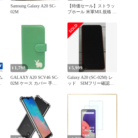
Samsung Galaxy A20 SC-
【特価セール】ストラッ
02M
プホール 米軍MIL規格 カ
バー SCV46 クリア SC-
02M 衝撃吸収ポケット内
蔵 ケース A20 TPU
Galaxy 耐衝撃ケース Hy+
1,798
5,999
¥
¥
ム
GALAXY A20 SCV46 SC-
Galaxy A20 (SC-02M) レ
y
02M ケース カバー 手帳
ッド SIMフリー確認
型 うさぎ 卯 SC-02Mケー
済 箱付き価格
ス SC-02Mカバー SC02M
ケース SC02Mカバー "4q-
6pl-dn38