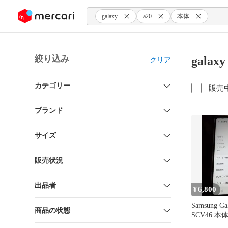
ンツにスキップ
galaxy
a20
本体
絞り込み
gala
クリア
カテゴリー
販売
ブランド
サイズ
販売状況
出品者
6,800
¥
Samsung Ga
商品の状態
SCV46 本