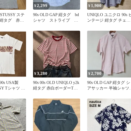
2,299
1,900
¥
¥
s STUSSY ステ
90s OLD GAP 紺タグ bd
UNIQLO ユニクロ 90s 
紺タグ 赤青
シャツ ストライプ
ンテージ 紺タグ チェッ
Sロゴ
cboy ストリート
クシャツ
3,280
2,700
¥
¥
0s USA製
90s 00s OLD UNIQLO y2k
90s OLD GAP 紺タグ シ
SSY Tシャツ 紺
紺タグ 赤白ボーダーTシ
アサッカー 半袖シャツ
ガール
ャツ
ストライプ M