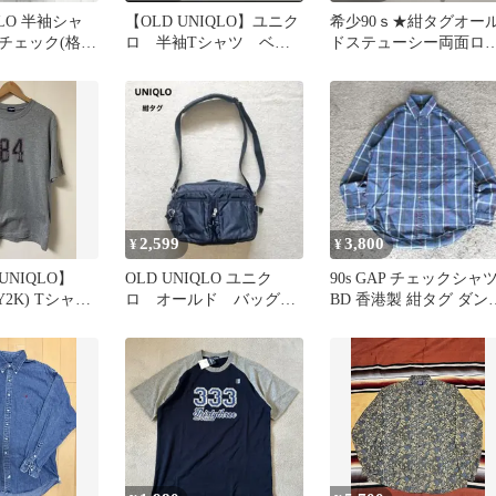
QLO 半袖シャ
【OLD UNIQLO】ユニク
希少90ｓ★紺タグオー
チェック(格子
ロ 半袖Tシャツ ベー
ドステューシー両面ロ
紺タグ
ジュ 紺タグ M 即日発
Tシャツ ワールドツア
送
US古着
2,599
3,800
¥
¥
NIQLO】
OLD UNIQLO ユニク
90s GAP チェックシャ
 (Y2K) Tシャツ
ロ オールド バッグ
BD 香港製 紺タグ ダン
ショルダー 90s 紺タグ
リー