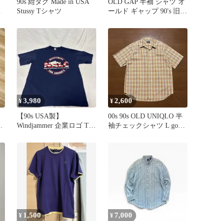
ス
90s 紺タグ Made in USA
OLD GAP 半袖 シャツ オ
メ
Stussy Tシャツ
ールド ギャップ 90's 旧タ
グ 紺タグ 2
3,980
2,600
¥
¥
【90s USA製】
00s 90s OLD UNIQLO 半
ン
Windjammer 企業ロゴ Tシ
袖チェックシャツ L good
ャツ XL 紺 古着
カラー
1,500
7,000
¥
¥