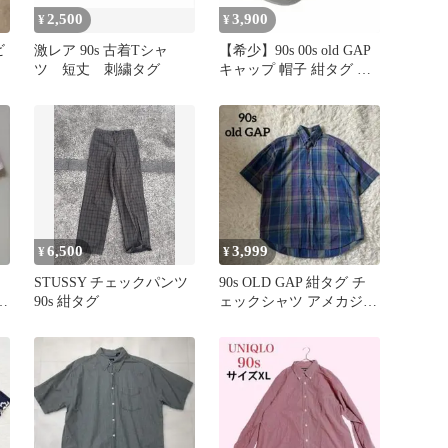
2,500
3,900
¥
¥
ビ
激レア 90s 古着Tシャ
【希少】90s 00s old GAP
ツ 短丈 刺繍タグ
キャップ 帽子 紺タグ 刺
繍 Gロゴ
6,500
3,999
¥
¥
STUSSY チェックパンツ
90s OLD GAP 紺タグ チ
90s 紺タグ
ェックシャツ アメカジ
半袖シャツ L相当