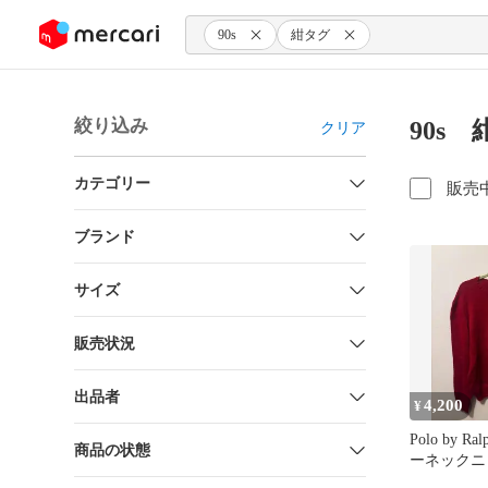
ンツにスキップ
90s
紺タグ
絞り込み
90s
クリア
カテゴリー
販売
ブランド
サイズ
販売状況
出品者
4,200
¥
Polo by Ra
商品の状態
ーネックニッ
グ