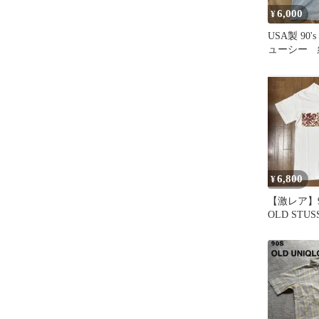
6,000
¥
USA製 90'
ューシー 
タグ 迷彩
6,800
¥
【激レア】9
OLD STU
タグ フラ