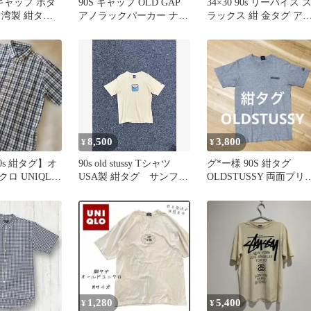
 ギャップ ボタ
90S ギャップ OLD GAP
34×30 90s リーバイス 
台湾製 紺タグ
アノラックパーカー ナイ
ラックス 紺 金タグ ア
ジ 古着 美品
ロンジャケット
リカ製 ヴ
8,500
3,800
¥
¥
0s 紺タグ】オ
90s old stussy Tシャツ
グ*ー様 90S 紺タグ
ロ UNIQLO
USA製 紺タグ サンフェ
OLDSTUSSY 両面プリ
半袖シャツ
ード ビーチ
ト
1,280
5,400
¥
¥