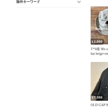
除外キーワード
2,000
¥
T*S様 90s ol
hat beige×re
7,980
¥
OLD GAP 