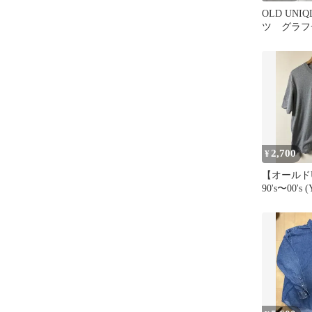
OLD UNI
ツ グラフ
柄) 90s 
2,700
¥
【オールドU
90's〜00's
XL 紺タグ