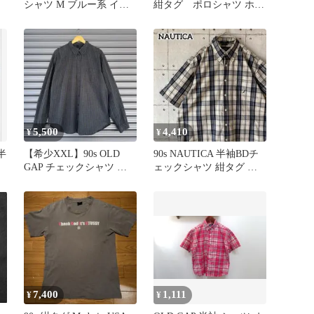
シャツ M ブルー系 イン
紺タグ ポロシャツ ホワ
ド製 紺タグ
イト M
5,500
4,410
¥
¥
 半
【希少XXL】90s OLD
90s NAUTICA 半袖BDチ
GAP チェックシャツ 紺
ェックシャツ 紺タグ 刺
タグ スリランカ製
繍ロゴ 綿100% L
7,400
1,111
¥
¥