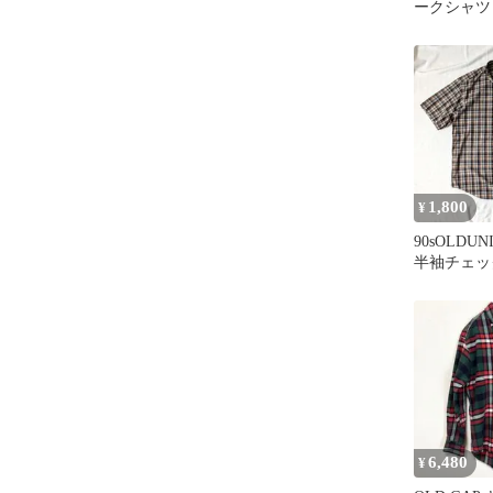
ークシャツ
フラップポ
1,800
¥
90sOLDU
半袖チェッ
イズ紺タグ
6,480
¥