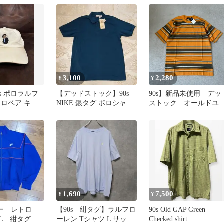
3,100
2,280
¥
¥
s ポロラルフ
【デッドストック】90s
90s】新品未使用 デッ
ポロベア キャ
NIKE 銀タグ ポロシャツ
ストック オールドユ
ーベルト 紺タ
L 紺 タグ付き 訳あり
クロ old uniqlo 廃
紺タグ 旧タグ ヴィ
テージ 90年代ボーダ
Tシャツ カットソー
レア 一点物 タグ付
き 短丈 cityboy cboy
1,690
7,500
¥
¥
ブルー レトロ
​【90s 紺タグ】ラルフロ
90s Old GAP Green
L 紺タグ
ーレン Tシャツ L サック
Checked shirt