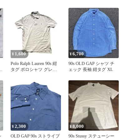
繍 Gロゴ
ャツ 長袖 L ヴィンテージ
1,600
6,700
¥
¥
Polo Ralph Lauren 90s 紺
90s OLD GAP シャツ チ
ク
タグ ポロシャツ グレー
ェック 長袖 紺タグ XL
L
2,300
8,000
¥
¥
シ
OLD GAP 90s ストライプ
90s Stussy ステューシー