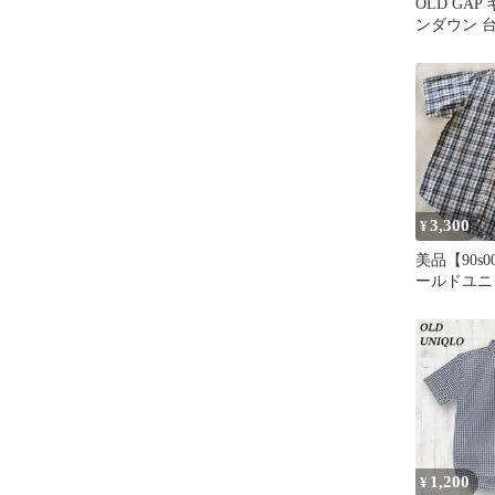
OLD GAP
ンダウン 
ヴィンテー
3,300
¥
美品【90s0
ールドユニク
チェック 
1,200
¥