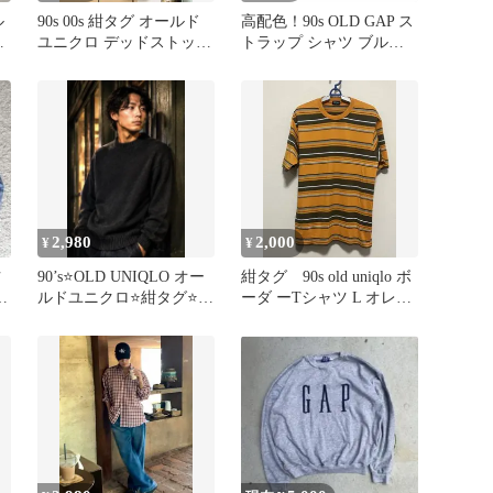
ル
90s 00s 紺タグ オールド
高配色！90s OLD GAP ス
ゴ
ユニクロ デッドストック
トラップ シャツ ブルー
ー
タグ付き リンガーT
青 L 紺タグ 美品
2,980
2,000
¥
¥
ツ
90’s⭐️OLD UNIQLO オー
紺タグ 90s old uniqlo ボ
ガ
ルドユニクロ⭐️紺タグ⭐️コ
ーダ ーTシャツ L オレン
ットン⭐️ニットXL
ジ