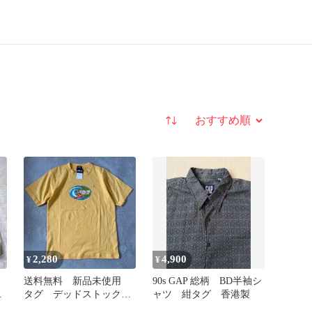
並び替え
2,280
4,900
¥
¥
送料無料 新品未使用
90s GAP 総柄 BD半袖シ
ノ
タグ デッドストック
ャツ 紺タグ 香港製
紺タグ 旧タグ オール