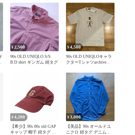
ドユニクロ 90s archive
半袖Tシャツ プリン
ト グラフィックT サー
フ レア 希少 ヴィン
テージ ビンテージ メ
ンズS イエロー 黄色
カットソー cboy cityboy
アメカジ
2,500
4,500
¥
¥
ド
90s OLD UNIQLO S/S
90s OLD UNIQLOキャラ
ニ
B.D shirt ギンガム 紺タグ
クターTシャツarchiveヴ
盤品
ィンテージy2k
ン
ー
4,200
3,000
¥
¥
【希少】90s 00s old GAP
【美品】90s オールドユ
キャップ 帽子 紺タグ 刺
ニクロ 紺タグ デニムシ