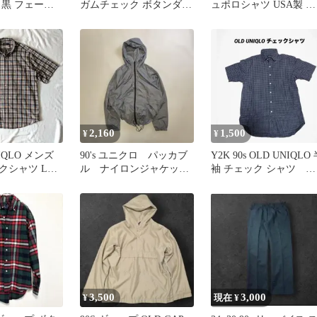
 黒 フェード
ガムチェック ボタンダウ
ュポロシャツ USA製 紺
ケット
ンシャツ Mサイズ
タグ オレンジ S
2,160
1,500
¥
¥
NIQLO メンズ
90's ユニクロ パッカブ
Y2K 90s OLD UNIQLO
クシャツ Lサ
ル ナイロンジャケッ
袖 チェック シャツ
ト グレー M ドローコ
Vintage M
ード
3,500
3,000
¥
現在 ¥