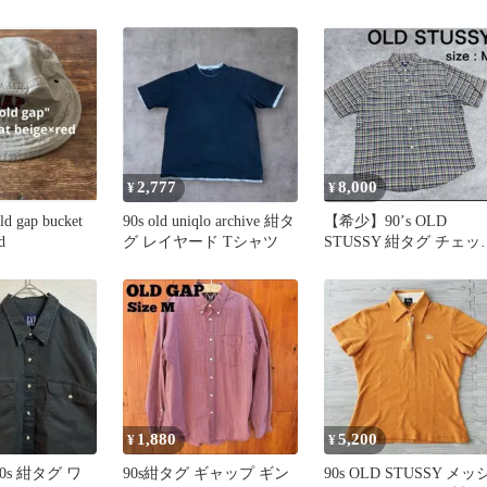
スブルー 黄ポニー
2,777
8,000
¥
¥
d gap bucket
90s old uniqlo archive 紺タ
【希少】90’s OLD
d
グ レイヤード Tシャツ
STUSSY 紺タグ チェッ
半袖シャツ
1,880
5,200
¥
¥
90s 紺タグ ワ
90s紺タグ ギャップ ギン
90s OLD STUSSY メッ