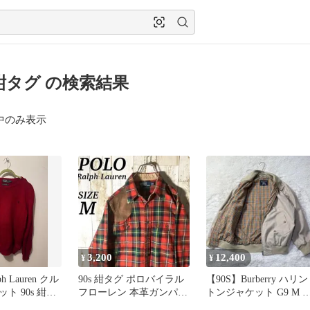
 紺タグ の検索結果
中のみ表示
3,200
12,400
¥
¥
lph Lauren クル
90s 紺タグ ポロバイラル
【90S】Burberry ハリン
ト 90s 紺タ
フローレン 本革ガンパッ
トンジャケット G9 M 
チ チェック 長袖シャツ
ヴァチェック