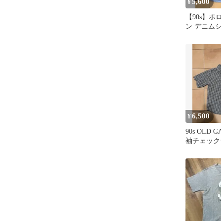
5,600
¥
【90s】
ン デニムシ
タグ XL
6,500
¥
90s OLD 
袖チェック
フィリピン