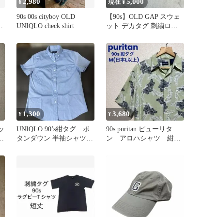
2,980
5,000
¥
現在 ¥
90s 00s cityboy OLD
【90s】OLD GAP スウェ
L
UNIQLO check shirt
ット デカタグ 刺繍ロゴ
紺タグ グレー霜降り
1,300
3,680
¥
¥
ッ
UNIQLO 90’s紺タグ ボ
90s puritan ピューリタ
ネ
タンダウン 半袖シャツ
ン アロハシャツ 紺タ
ク
レディース M
グ レーヨン M