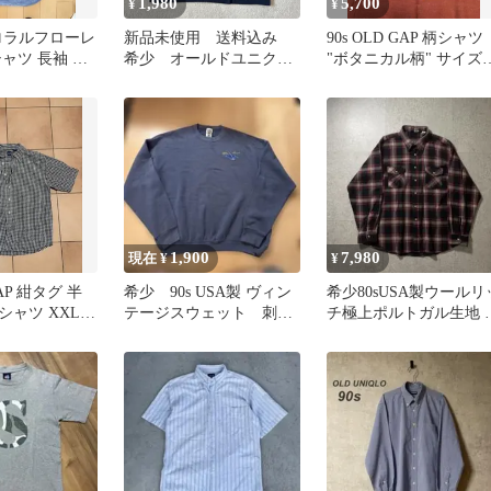
1,980
5,700
¥
¥
ポロラルフローレ
新品未使用 送料込み
90s OLD GAP 柄シャツ
ャツ 長袖 紺
希少 オールドユニク
"ボタニカル柄" サイズX
ロ 90s 半袖 Tシャツ
紺タグ
ラグラン グラフィッ
ク Tシャツ カットソ
ー プリント
OLDUNIQLO バイカラ
ー 人気 y2k 平成 紺タ
グ 旧タグ デッドスト
ック メンズS ヴィンテ
ージ ビンテージ レア
1,900
7,980
現在 ¥
¥
GAP 紺タグ 半
希少 90s USA製 ヴィン
希少80sUSA製ウールリ
シャツ XXL
テージスウェット 刺
チ極上ポルトガル生地 
製
繍 二枚タグ サンフェ
ルシャツ紺タグチェッ
ード
XXL