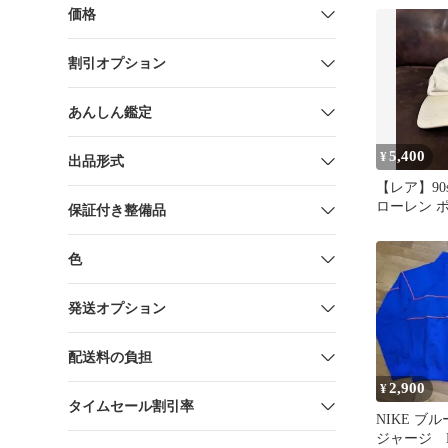
価格
割引オプション
あんしん鑑定
5,400
¥
出品形式
【レア】90
ローレン 
保証付き整備品
ップ レザ
グ
色
発送オプション
配送料の負担
2,900
¥
タイムセール割引率
NIKE 
ジャージ 