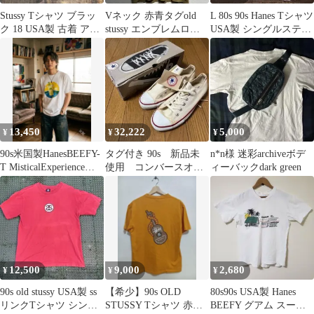
Stussy Tシャツ ブラッ
Vネック 赤青タグold
L 80s 90s Hanes Tシャツ
ク 18 USA製 古着 アメ
stussy エンブレムロゴ
USA製 シングルステッ
カジ L 赤青タグ
90s USA製 Ｌ
チ 白 古着
13,450
32,222
5,000
¥
¥
¥
90s米国製HanesBEEFY-
タグ付き 90s 新品未
n*n様 迷彩archiveボデ
T MisticalExperienceサ
使用 コンバースオー
ィーバックdark green
イケ
ルスター USA 生成り
12,500
9,000
2,680
¥
¥
¥
90s old stussy USA製 ss
【希少】90s OLD
80s90s USA製 Hanes
リンクTシャツ シング
STUSSY Tシャツ 赤青
BEEFY グアム スーベ