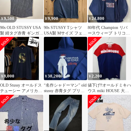
9,500
9,900
24,800
¥
¥
¥
90s OLD STUSSY USA
90s STUSSY Tシャツ
80年代 Champion リバ
製 紺タグ赤青 ギンガム
USA製 Mサイズ フェー
ースウィーブ トリコタ
半袖 シャツ M
ド
グ スウェット XL
8,000
38,200
2,200
¥
¥
¥
OLD Stussy オールドス
“名作シャドーマン” old
値下げ‼️オールドミキハ
テューシー アメリカ製
stussy 赤青タグ プリン
ウス miki HOUSE 大人
Tシャツ L 赤青タグ
ト パーカー 90s
メンズ TシャツL 赤青