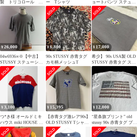
製 トリコロール
ー Tシャツ
ョートパンツ ステュー
Champion 前V スウ
シー カモ ショーツ 古
ェット
着
26,000
6,800
17,000
¥
¥
¥
04w6936∞※【中古】
90s STUSSY 赤青タグ
希少】 90s USA製 OLD
STUSSY ステューシー
カモ柄メッシュT
STUSSY 赤青タグ スタ
ドラゴンプリント Tシ
ーロゴ Tシャツ
ャツ 赤青タグ 神龍 シ
ェンロン グレー サイズ
L コットン 半袖 OLD
STUSSY オールドステ
ューシー 90ｓ 【八王子
店】
3,100
15,395
12,000
¥
¥
¥
つ*き様 オールドミキ
【赤青タグ激レア90s】
“星条旗プリント” old
ハウス miki HOUSE 大
OLD STUSSY Tシャツ
stussy 90s 赤青タグ プリ
人メンズ TシャツL 赤
グレー
ント Tシャツ
青