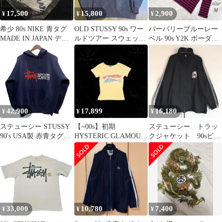
17,500
15,800
2,900
¥
¥
¥
希少 80s NIKE 青タグ
OLD STUSSY 90s ワー
バーバリーブルーレー
MADE IN JAPAN デッ
ルドツアー スウェット
ベル 90s Y2K ボーダー
ドストック
L 紺タグ ブラウン
カットソー 長袖 赤青
42,900
17,899
16,180
¥
¥
¥
ステューシー STUSSY
【~00s】初期
ステューシー トラッ
90's USA製 赤青タグ
HYSTERIC GLAMOUR
クジャケット 90sビン
Remixed Classics ハーレ
SPEEDSTER Tシャツ
テージ 赤青タグ L
ーマン パーカ ネイビー
着用感XL
Lサイズ 201MT-5564
VB
33,000
10,780
7,400
¥
¥
¥