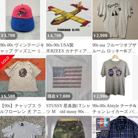
3,700
4,700
2,900
¥
¥
¥
90s 00s ヴィンテージキ
80s-90s USA製
90s usa フルーツオブザ
ャップ ディズニー ミッ
JERZEES カナディア
ルーム ロッキー&ブル
キー カーブ 赤青 刺繍
CL415 ヴィンテージ
ウィンクル Tシャツ XL
6,500
7,000
2,900
¥
現在 ¥
¥
【90s】チャップス ラ
STUSSY 星条旗l Tシャ
90s-00s Alstyle チーチ&
ルフローレン 犬 アニマ
ツ M old stussy 90s 赤
チョン レイカーズ パロ
ル Tシャツ L 雰囲気抜
青タグ
ディ TシャツS
群