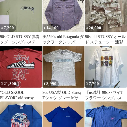
7,200
14,100
20,000
¥
¥
¥
90s OLD STUSSY 赤青
美品90s old Patagonia ダ
90s old STUSSY オール
タグ シングルステッ
ックワークシャツL パ
ド ステューシー 迷彩
チ ステューシー T
ープル DUCK
チョコチップ 柄
シャツ
21,300
8,990
7,700
¥
¥
¥
“OLD SKOOL
90s USA製 OLD Stussy
【usa製】90s ハワイT
FLAVOR” old stussy プ
Tシャツ グレー Mサイ
フラワー シングルステ
リント Tシャツ
ズ
ッチ ビンテージTシャ
ツ