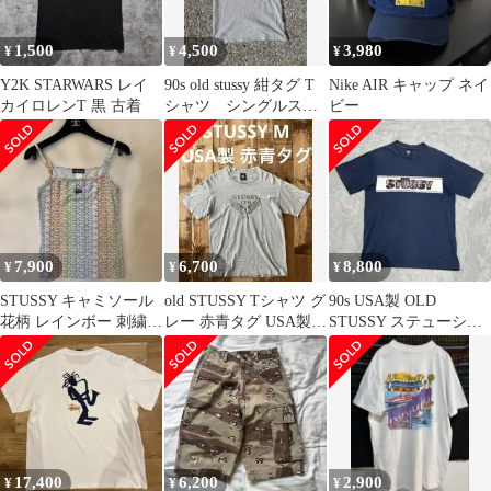
1,500
4,500
3,980
¥
¥
¥
Y2K STARWARS レイ
90s old stussy 紺タグ T
Nike AIR キャップ ネイ
カイロレンT 黒 古着
シャツ シングルステ
ビー
ッチ
7,900
6,700
8,800
¥
¥
¥
STUSSY キャミソール
old STUSSY Tシャツ グ
90s USA製 OLD
花柄 レインボー 刺繍ロ
レー 赤青タグ USA製
STUSSY ステューシー
ゴ 90年ヴィンテージ 韓
90s
Tシャツ M ネイビー
国
17,400
6,200
2,900
¥
¥
¥