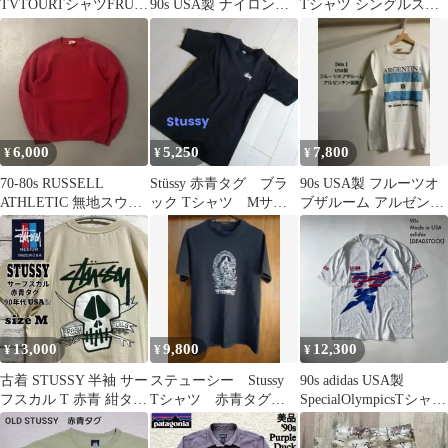
TVTOURTシャツFRUIT
90s USA製 ナイロンパ
Tシャツ シングルステ
OF THE LOOM
ンツ ピンク M y2k
ッチ M 白
6,000
5,250
7,800
¥
¥
¥
70-80s RUSSELL
Stüssy 赤青タグ ブラ
90s USA製 フルーツオ
ATHLETIC 無地スウェ
ック Tシャツ Мサイ
ブザルーム アルゼンチ
ット 赤タグ USA製
ズ
ン 国旗 Tシャツ L 古着
13,000
9,800
12,300
¥
¥
¥
古着 STUSSY 半袖 サー
ステューシー Stussy
90s adidas USA製
フスカル T 赤青 紺タグ
Tシャツ 赤青タグ
SpecialOlympicsTシャツ
90年代 USA製 M
90S 使用品
両面プリント