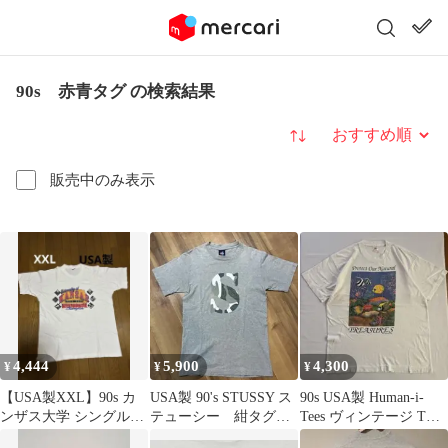
90s 赤青タグ の検索結果
並び替え
販売中のみ表示
4,444
5,900
4,300
¥
¥
¥
【USA製XXL】90s カ
USA製 90's STUSSY ス
90s USA製 Human-i-
ンザス大学 シングルス
テューシー 紺タグ
Tees ヴィンテージ Tシ
テッチ Tシャツ 白 2XL
赤青タグ 迷彩Sロゴ
ャツ L 魚サンゴ