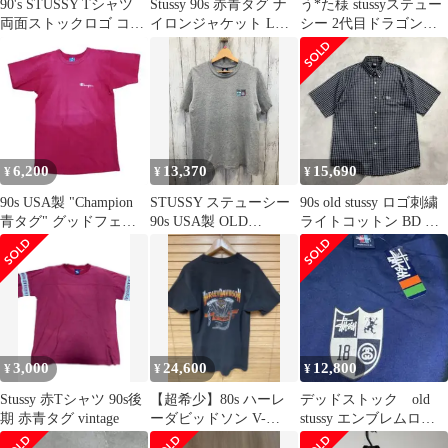
90's STUSSY Tシャツ
Stussy 90s 赤青タグ ナ
う*た様 stussyステュー
両面ストックロゴ コッ
イロンジャケット L
シー 2代目ドラゴン赤
トン100% USA製
made in USA
青タグ 90'後期USA 龍
6,200
13,370
15,690
¥
¥
¥
90s USA製 "Champion
STUSSY ステューシー
90s old stussy ロゴ刺繍
青タグ" グッドフェー
90s USA製 OLD
ライトコットン BD 半
ド
STUSSY オールドステ
袖チェックシャツ
ューシー グレー 紺タグ
赤青タグ タグ破損 スト
リート WORLD WIDE
3,000
24,600
12,800
¥
¥
¥
Stussy 赤Tシャツ 90s後
【超希少】80s ハーレ
デッドストック old
期 赤青タグ vintage
ーダビッドソン V-
stussy エンブレムロ
TWIN ショベルヘッド
ゴ 90s USA製 Ｌ