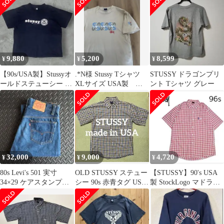
L
9,880
5,200
8,599
¥
¥
¥
【90s/USA製】Stussyオ
.*N様 Stussy Tシャツ
STUSSY ドラゴンプリ
ールドステューシー SS
XLサイズ USA製 赤
ント Tシャツ グレー
リンクプリントTシャ
青タグ
ツ
32,000
9,000
4,720
¥
¥
¥
80s Levi's 501 実寸
OLD STUSSY ステュー
【STUSSY】90's USA
34×29 ケアスタンプ
シー 90s 赤青タグ USA
製 StockLogo マドラス
赤耳直後 濃紺 毛羽
製 半袖シャツ
チェックシャツ