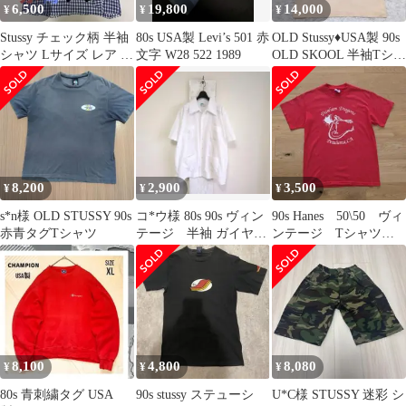
6,500
19,800
14,000
¥
¥
¥
Stussy チェック柄 半袖
80s USA製 Levi’s 501 赤
OLD Stussy♦USA製 90s
シャツ Lサイズ レア 希
文字 W28 522 1989
OLD SKOOL 半袖Tシャ
少 赤青タグ
ツ M
8,200
2,900
3,500
¥
¥
¥
s*n様 OLD STUSSY 90s
コ*ウ様 80s 90s ヴィン
90s Hanes 50\50 ヴィ
赤青タグTシャツ
テージ 半袖 ガイヤベ
ンテージ Tシャツ
ラ キューバシャツ
赤 希少
XL
8,100
4,800
8,080
¥
¥
¥
80s 青刺繍タグ USA
90s stussy ステューシ
U*C様 STUSSY 迷彩 シ