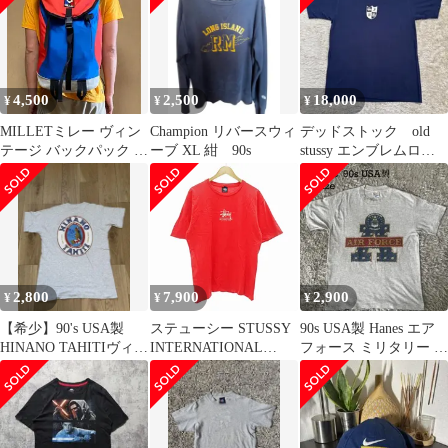
4,500
2,500
18,000
¥
¥
¥
MILLETミレー ヴィン
Champion リバースウィ
デッドストック old
テージ バックパック リ
ーブ XL 紺 90s
stussy エンブレムロ
ュック90sレトロ 登山
ゴ 90s USA製 赤青
赤青
タグ
2,800
7,900
2,900
¥
¥
¥
【希少】90's USA製
ステューシー STUSSY
90s USA製 Hanes エア
HINANO TAHITIヴィン
INTERNATIONAL
フォース ミリタリー T
テージ Tシャツ
LATLNY99 Vintage Tee
シャツ L グレー
90s ヴィンテージ Tシャ
ツ カットソー 半袖 ロ
ゴ プリント 赤青タグ
USA製 L 赤 /ZK 0807