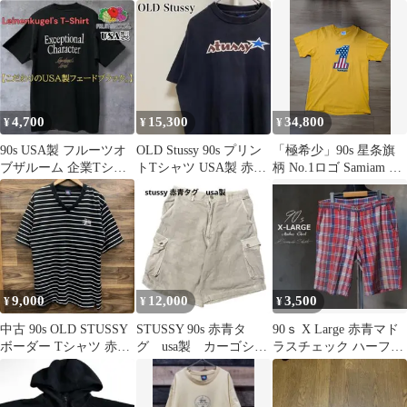
ルステッチ
タグ USA製 ウクレレ
ニアTシャツ M
M
4,700
15,300
34,800
¥
¥
¥
90s USA製 フルーツオ
OLD Stussy 90s プリン
「極希少」90s 星条旗
ブザルーム 企業Tシャ
トTシャツ USA製 赤青
柄 No.1ロゴ Samiam ア
ツ 男女兼用 ビール L
タグ Mサイズ
メリカロックバンドT
シャツ
9,000
12,000
3,500
¥
¥
¥
中古 90s OLD STUSSY
STUSSY 90s 赤青タ
90ｓ X Large 赤青マド
ボーダー Tシャツ 赤青
グ usa製 カーゴショ
ラスチェック ハーフパ
タグ
ーツ ベージュ ハーフパ
ンツ バミューダショー
ンツ
ツ