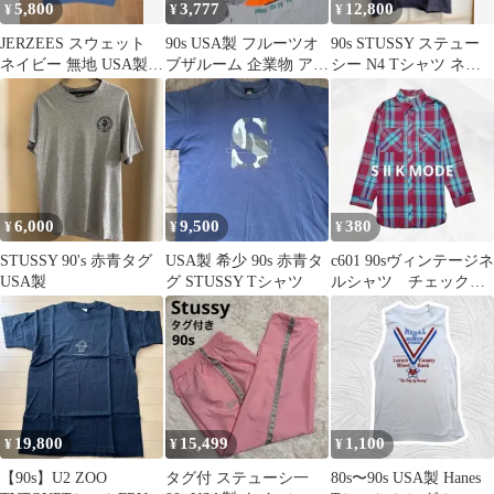
5,800
3,777
12,800
¥
¥
¥
JERZEES スウェット
90s USA製 フルーツオ
90s STUSSY ステュー
ネイビー 無地 USA製
ブザルーム 企業物 アニ
シー N4 Tシャツ ネイ
90s XL
マル Tシャツ バレーボ
ビー 紺タグ M
ール
6,000
9,500
380
¥
¥
¥
STUSSY 90's 赤青タグ
USA製 希少 90s 赤青タ
c601 90sヴィンテージネ
USA製
グ STUSSY Tシャツ
ルシャツ チェック七
分袖 レトロカジュア
ル 平成
19,800
15,499
1,100
¥
¥
¥
【90s】U2 ZOO
タグ付 ステューシ一
80s〜90s USA製 Hanes