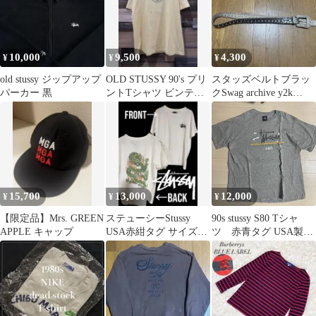
10,000
9,500
4,300
¥
¥
¥
old stussy ジップアップ
OLD STUSSY 90's プリ
スタッズベルトブラッ
パーカー 黒
ントTシャツ ビンテー
クSwag archive y2k
ジ アメリカ製
skater 即日発送
15,700
13,000
12,000
¥
¥
¥
【限定品】Mrs. GREEN
ステューシーStussy
90s stussy S80 Tシャ
APPLE キャップ
USA赤紺タグ サイズ
ツ 赤青タグ USA製
M ドラゴン Tシャツ
skate
半袖 美品