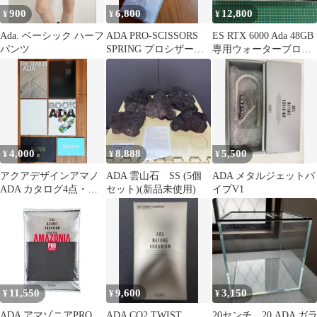
900
6,800
12,800
¥
¥
¥
￼Ada. ベーシック ハーフ
ADA PRO-SCISSORS
ES RTX 6000 Ada 48GB
パンツ
SPRING プロシザース
専用ウォーターブロッ
スプリング
ク
4,000
8,888
5,500
¥
¥
¥
アクアデザインアマノ
ADA 雲山石 SS (5個
ADA メタルジェットパ
ADA カタログ4点・小
セット)(新品未使用)
イプV1
冊子2点の6点セット
11,550
9,600
3,150
¥
¥
¥
ADA アマゾニアPRO
ADA CO2 TWIST
20センチ 20 ADA ガ