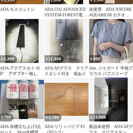
1,199
11,000
5,300
¥
¥
¥
ADA モスコットン
ADA CO2 ADVANCED
未使用 ADA NATURE
SYSTEM-FOREST電磁
AQUARIUM カチオン
弁セット
フィルター
5,000
11,400
880
¥
¥
¥
ADA アクアスカイ 45
ADA APグラス クリア
Ada. ジャガード 半袖ブ
㌢ アダプター無し
スタンド付き 箱あり
ラウス パフスリーブ
799
3,700
13,900
¥
¥
¥
ADA 水槽立ち上げ3点
ADA リリィパイプ P2
新品未使用 ADA APグ
セット 30cm水槽用
（旧ロゴ）
ラス クリアスタンド