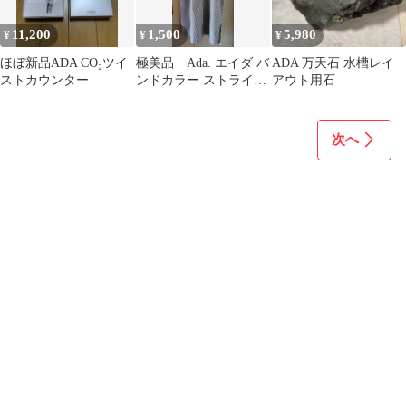
11,200
1,500
5,980
¥
¥
¥
ほぼ新品ADA CO₂ツイ
極美品 Ada. エイダ バ
ADA 万天石 水槽レイ
ストカウンター
ンドカラー ストライプ
アウト用石
シャツワンピース F
次へ