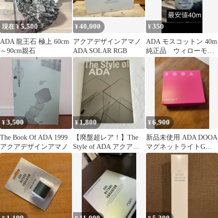
5,500
40,000
350
現在 ¥
¥
¥
ADA 龍王石 極上 60cm
アクアデザインアマノ
ADA モスコットン 40m
～90cm親石
ADA SOLAR RGB
純正品 ウィローモス
などに！
3,500
1,800
6,900
¥
¥
¥
The Book Of ADA 1999
【廃盤超レア！】The
新品未使用 ADA DOOA
アクアデザインアマノ
Style of ADA アクアリ
マグネットライトG
ウム 写真集
MAGNET LIGHT G