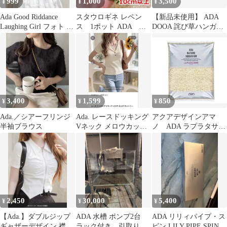
999
1,000
3,500
¥
¥
¥
Ada Good Riddance
スタウロギネ レペン
【新品未使用】 ADA
Laughing Girl フォト T
ス 1ポット ADA 水
DOOA 詫び草ハンガー3
シャツ
草 ゆうパケット発送
個
3,400
1,599
850
¥
¥
¥
Ada.／シアーフリンジ
Ada. レースドッキング
アクアデザインアマ
半袖ブラウス
Vネック メロウカット
ノ ADA ラプラタサン
ソー アイボリー
ド 約1リットル
2,450
30,000
5,400
¥
¥
¥
【Ada.】ダブルジップ
ADA 水槽 ポンプ2台
ADA リリィパイプ・ス
ギャザーデザイン 襟付
ラック付き 引取り限
ピン LILY PIPE SPIN