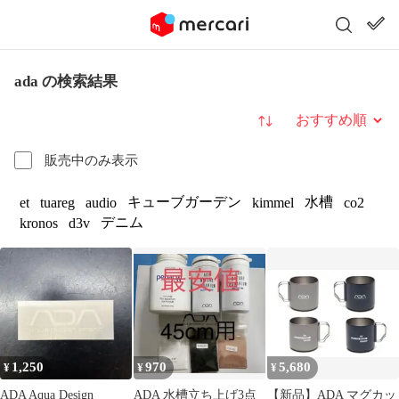
ada の検索結果
並び替え
販売中のみ表示
キューブガーデン
水槽
et
tuareg
audio
kimmel
co2
デニム
kronos
d3v
1,250
970
5,680
¥
¥
¥
ADA Aqua Design
ADA 水槽立ち上げ3点
【新品】ADA マグカッ