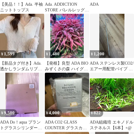
【美品！！】Ada. 半袖
Ada. ADDICTION
ADA
ニットトップス
STORE バレルレッグ
ワイドサロペット
1,599
1,480
1,200
¥
¥
¥
【新品タグ付き】Ada.
【発根】良型 ADA BIO
ADA ステンレス製CO2/
透かしランダムリブV
みずくさの森 ハイグロ
エアー用配管パイプ 水
ネック ショート丈カー
フィラ ピンナティフィ
深36cm水槽対応
ディガン
ダ 5株
9,500
4,000
822
¥
¥
¥
ADA Do！aqua プラン
ADA CO2 GLASS
ADA組織培 エキノドル
トグラスシリンダー
COUNTER グラスカウ
ステネルス【6本】+@
2020 新品・未使用品
ンター