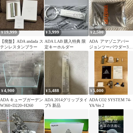
19,999
3,999
2,500
¥
¥
¥
【廃盤】ADA andada ス
ADA LAB 購入特典 限
ADA ￼ ￼アマゾニアバー
テンレスタンブラー
定キーホルダー
ジョンツーパウダー3リ
ッター
4,900
5,488
5,000
¥
¥
¥
ADA キューブガーデン
ADA 2014グリップタイ
ADA CO2 SYSTEM 74-
W360×D220×H260
プS 新品
YA/Ver.2