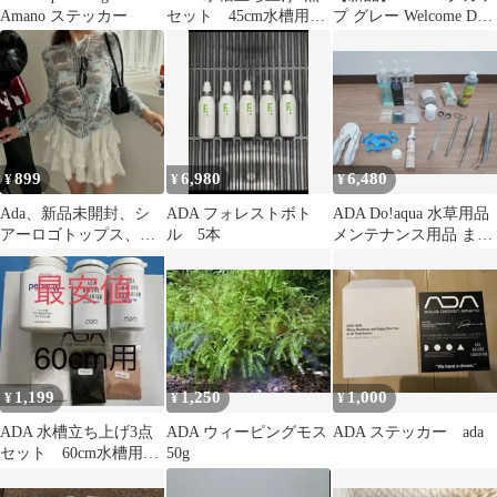
Amano ステッカー
セット 45cm水槽用
プ グレー Welcome Day
クリアスーパー バク
限定品
ター100
899
6,980
6,480
¥
¥
¥
Ada、新品未開封、シ
ADA フォレストボト
ADA Do!aqua 水草用品
アーロゴトップス、サ
ル 5本
メンテナンス用品 まと
イズF
め売り お得セット
1,199
1,250
1,000
¥
¥
¥
ADA 水槽立ち上げ3点
ADA ウィーピングモス
ADA ステッカー ada
セット 60cm水槽用
50g
クリアスーパー バク
ター100