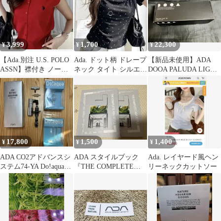
3,999
1,700
22,300
¥
¥
¥
【Ada.別注 U.S. POLO
Ada. ドット柄 ドレープ
【新品未使用】ADA
ASSN】襟付き ノース
ネック タイト シルエッ
DOOA PALUDA LIGHT
リーブ ニット
ト カットソー
30
17,800
1,500
1,400
¥
¥
¥
ADA CO2アドバンスシ
ADA スタイルブック
Ada. レイヤード風ヘン
ステム74-YA Do!aqua廃
『THE COMPLETE
リーネックカットソー
番セット
ADA STYLE』2冊