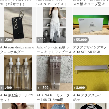
9L（3袋セット）
COUNTER ツイストカ
ス水槽 キューブ型 キュ
ウンター
ーブガーデン
1,500
900
55,000
¥
¥
¥
ADA aqua design amano
Ada. イレヘム 花柄 レ
アクアデザインアマノ
クロスホルダー
ース キャミワンピース
ADA SOLAR RGB
1,400
4,500
8,000
¥
¥
¥
ADA 液肥空ボトル3本
ADA NAサーモメータ
ADA アクアスカイ
セット
ー J-08 CL 8mm用
45cm