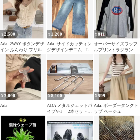
2,500
1,200
811
¥
¥
¥
Ada. 2WAY ボタンデザ
Ada. サイドカッティン
オーバーサイズワッフ
イン ふんわり フリル
グデザインデニム L
ルプリントラグラン
パフスリーブ ブラウス
T Ada.
3,000
8,100
599
¥
¥
¥
Ada
ADA メタルジェットパ
Ada. ボーダータンクト
イプV-1 2本セット
ップ ベージュ
出水パイプ付 美品