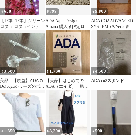
650
799
9,800
¥
¥
¥
【15本+15本】グリーン
ADA Aqua Design
ADA CO2 ADVANCED
ロタラ ロタラインディ
Amano 購入者限定ロゴ
SYSTEM YA/Ver.2 新品
カ 水中葉 ADA みずく
ステッカー
未使用①
さの森
3,580
1,780
4,500
¥
¥
¥
美品 【廃盤】ADAの
【美品】はじめての
ADA co2スタンド
Do!aquaシリーズのポピ
ADA（エイダ） 暗号
ーグラス
資産 カルダノ
1,350
3,200
500
¥
¥
¥