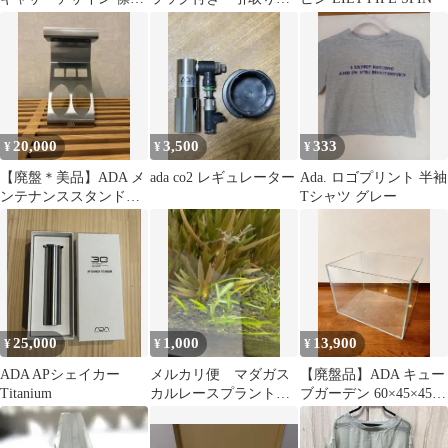
きカットソー
定
20,000
3,500
333
¥
¥
¥
【廃盤＊美品】ADA メ
ada co2 レギュレーター
Ada. ロゴプリント 半袖
ンテナンススタンドⅠ
Tシャツ グレー
／ アクアデザインアマ
ノ 天野尚
25,000
1,000
13,900
¥
¥
¥
ADA APシェイカー
メルカリ便 マダガス
【廃盤品】ADA キュー
Titanium
カルレースプラント超
ブガーデン 60×45×45
子株1株 水草 ADA
ガラス水槽 希少サイズ
水槽