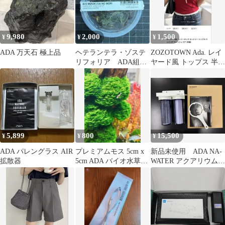
9,980
2,000
1,500
¥
¥
¥
ADA 万天石 極上品
ヘテランテラ・ゾステ
ZOZOTOWN Ada. レイ
リフォリア ADA組織
ヤード風 トップス 半袖
培養
赤
5,899
800
15,500
¥
¥
¥
ADA パレングラス AIR
プレミアムモス 5cm x
新品未使用 ADA NA-
拡散器
5cm ADA バイオ水草の
WATER アクアリウム用
森 水中葉
浄水システム