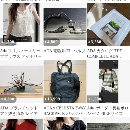
クリアスーパー バク
付き
ター100
1,300
4,800
3,280
¥
¥
¥
Ada.フリルノースリー
ADA 電磁弁/EL-バルブ
ADA カタログ THE
ブブラウス アイボリー
COMPLETE ADA
STYLE DOOA 2冊
4,200
13,999
1,500
¥
¥
¥
ADA ブランチウッド
ADA x CELESTA 2WAY
Ada. ボーダー長袖ポロ
アク抜き済み レイアウ
BACKPACK バックパッ
シャツ FREEサイズ
ト 水槽 テラリウム
ク