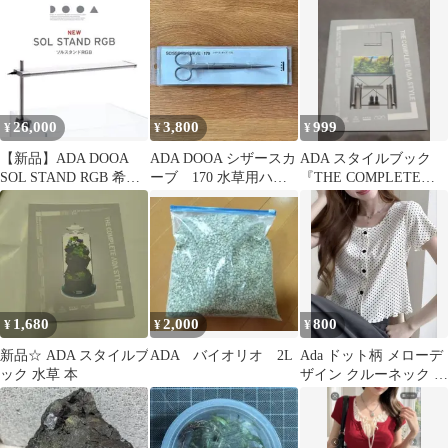
26,000
3,800
999
¥
¥
¥
【新品】ADA DOOA
ADA DOOA シザースカ
ADA スタイルブック
SOL STAND RGB 希少
ーブ 170 水草用ハサ
『THE COMPLETE
品
ミ
ADA STYLE』
1,680
2,000
800
¥
¥
¥
新品☆ ADA スタイルブ
ADA バイオリオ 2L
Ada ドット柄 メローデ
ック 水草 本
ザイン クルーネック フ
ロントボタン トップス