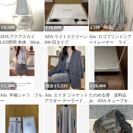
8,500
18,000
500
¥
¥
¥
ADA アクアスカイ
ADA ライトスクリーン
Ada. ロゴプリントシア
LED照明 本体 60cm水
600 旧タイプ
ートレーナー ライト
槽用照明
グリーン
1,300
3,333
28,400
¥
現在 ¥
¥
Ada. 半袖シャツ ブル
Ada. エイダ ジャケット
たのめる便 送料込
ー
アウター テーラードジ
み ADA キューブキャ
ャケット
ビネットクリア 30