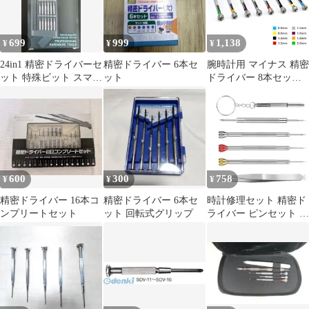
699
999
1,138
¥
¥
¥
24in1 精密ドライバーセ
精密ドライバー 6本セ
腕時計用 マイナス 精密
ット 特殊ビット スマホ
ット
ドライバー 8本セット
時計 修理工具
時計 修理 組立 機器 模
型
600
300
758
¥
¥
¥
精密ドライバー 16本コ
精密ドライバー 6本セ
時計修理セット 精密ド
ンプリートセット
ット 回転式グリップ
ライバー ピンセット メ
ンテナンス工具;M9510;