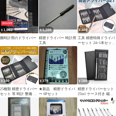
ト
10%OFF
1,062
1,200
300
¥
¥
¥
腕時計用のドライバー
精密ドライバー 時計用
工具 精密特殊ドライバ
工具
ーセット 24+1本セット
スマホ修理 折りたたみ
300
379
580
¥
¥
¥
25種類 精密ドライバー
★新品 精密ドライバ
精密ドライバーセット
セット 等 時計 整備 カ
ー 6Pセット
25in1 ケース付き 磁気
メラ iphone タブレット
ヘッド 六角 星型 Y型
プラス マイナス [ゆう
パケット発送、送料無
料]mer007