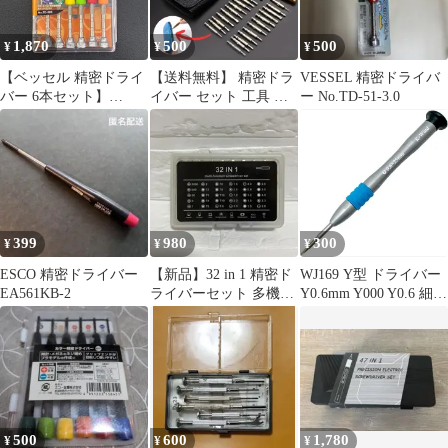
1,870
500
500
¥
¥
¥
【ベッセル 精密ドライ
【送料無料】 精密ドラ
VESSEL 精密ドライバ
バー 6本セット】
イバー セット 工具 修
ー No.TD-51-3.0
VESSEL TD-56S 時計
理 コンパクト 特殊 DIY
メガネ 精密機器 修理
トルクスドライバー PC
修理 分解 工具 デジカ
メ DIY作業 Y型 三角 五
角 プラス マイナス 星
型 iPhone修理 ドライバ
ーキット スクリュード
399
980
300
¥
¥
¥
ライバー 513
ESCO 精密ドライバー
【新品】32 in 1 精密ド
WJ169 Y型 ドライバー
EA561KB-2
ライバーセット 多機能
Y0.6mm Y000 Y0.6 細い
工具 修理 分解 DIY
y形ドライバー for
iPhone/Apple
Watch/Nintendo OLED
Switch S2鋼製 上部360°
回転 精密特殊ドライバ
ーy字 761780370669
500
600
1,780
¥
¥
¥