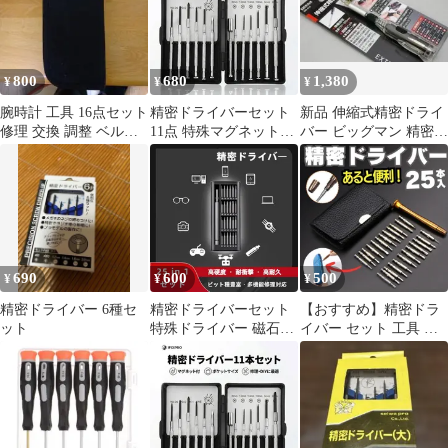
800
680
1,380
¥
¥
¥
腕時計 工具 16点セット
精密ドライバーセット
新品 伸縮式精密ドライ
修理 交換 調整 ベルト
11点 特殊マグネットツ
バー ビッグマン 精密機
バンド コマ 電池
ール付 プラス マイナス
器 電子機器 時計
キリ クロムバナジウム
鋼使用 メガネ 時計 ス
マホ PC 修理 分解 メン
テナンス DIY 専用ケー
ス入 工具
690
600
500
¥
¥
¥
精密ドライバー 6種セ
精密ドライバーセット
【おすすめ】精密ドラ
ット
特殊ドライバー 磁石付
イバー セット 工具 修
き,トルクス マイナス
理 コンパクト 特殊 DI
三角 六角 プラス 星型
トルクスドライバー PC
y字 switch カメラ スマ
修理 分解 工具 デジカ
ホ 修理 ペン型 差し替
メ DIY作業 Y型 三角 
えドライバー 時計 メガ
角 プラス マイナス 星
ネ mac ps4 hdd パソコ
型 iPhone修理 ドライバ