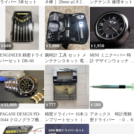
ライバー 3本セット
ネ棒 ］20mm φ1.8 2本
ンテナンス 修理キット
バネ棒外し セット
600
1,800
1,950
¥
¥
¥
ENGINEER 精密ドライ
腕時計 工具 セット メ
MINI ミニクーパー 時
バーセット DK-60
ンテナンスキット 電池
計 デザインウォッチ ミ
交換 ベルト調整 コマ詰
ニロゴ 交換用電池付
め
11,000
777
580
¥
¥
¥
PAGANI DESIGN PD-
精密ドライバー 16本コ
アネックス 時計用精
1644 クロノグラフ腕時
ンプリートセット（ケ
密ドライバー −０．６
計 中古
ース・外箱付き）