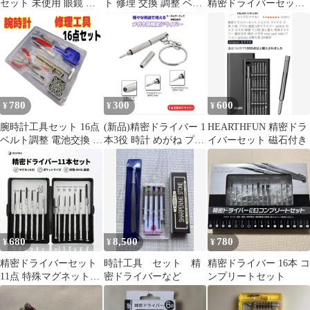
セット 未使用 眼鏡 時
ト 修理 交換 調整 ベル
精密ドライバーセット
計 カメラ 修理
ト バンド コマ 電池
アルミ製 差替式 ノベル
ティ
780
300
600
¥
¥
¥
腕時計工具セット 16点
(新品)精密ドライバー 1
HEARTHFUN 精密ドラ
ベルト調整 電池交換 修
本3役 時計 めがね プラ
イバーセット 磁石付き
理 バンド オープナー
ス マイナス 六角
680
8,500
780
¥
¥
¥
精密ドライバーセット
時計工具 セット 精
精密ドライバー 16本 コ
11点 特殊マグネットツ
密ドライバーなど
ンプリートセット
ール付 プラス マイナス
キリ クロムバナジウム