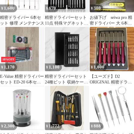
ン iphone 分解工具 S2
ーキット スクリュード
1,600
670
300
¥
¥
¥
素材
ライバー MKA-023920
精密ドライバー 6本セ
精密ドライバーセット
お値下げ seiwa pro 精
ット 修理 メンテナンス
11点 特殊マグネットツ
密ドライバー 大 6本セ
ール付 プラス マイナス
ット
キリ クロムバナジウム
鋼使用 メガネ 時計 ス
マホ PC 修理 分解 メン
テナンス DIY 専用ケー
ス入 工具
10%OFF
1,170
1,100
1,000
¥
¥
¥
E-Value 精密ドライバー
精密ドライバーセット
【ユーズド】D2
セット ED-20 6本セッ
24種ビット 収納ケース
ORIGINAL 精密ドライ
ト
付き
バーセット 6本組
2,300
1,772
888
¥
¥
¥