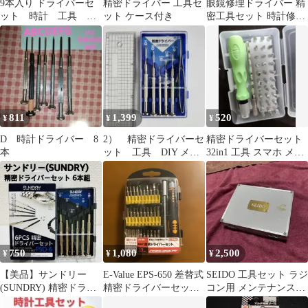
9本入り ドライバーセ
精密ドライバー 工具セ
眼鏡修理ドライバー 精
ット 時計 工具 眼
ット ケース付き
密工具セット 時計修理
鏡 修理 人気商品
ステンレス製 ピンセッ
精密ドライバー
ト
811
1,399
520
¥
¥
¥
D 時計ドライバー 8
2） 精密ドライバーセ
精密ドライバーセット
本
ット 工具 DIY メン
32in1 工具 スマホ メガ
テナンス 時計 メガ
ネ PC 分解 修理 ケース
ネ 精密機械
750
1,080
2,500
¥
¥
¥
【美品】サンドリー
E-Value EPS-650 差替式
SEIDO 工具セット ラジ
(SUNDRY) 精密ドライ
精密ドライバーセット
コン用 メンテナンスツ
バーセット 6本組 工具
32pcs
ール