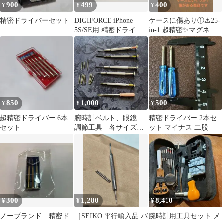
900
499
400
¥
¥
¥
精密ドライバーセット
DIGIFORCE iPhone
ケースに傷あり①⚠️25-
5S/SE用 精密ドライバ
in-1 超精密✨️マグネッ
ーセット
トドライバーキット
850
1,000
500
¥
¥
¥
超精密ドライバー 6本
腕時計ベルト、眼鏡
精密ドライバー 2本セ
セット
調節工具 各サイズ部
ット マイナス 二股
品
300
1,280
8,410
¥
¥
¥
ノーブランド 精密ド
［SEIKO 平行輸入品 バ
腕時計用工具セット メ