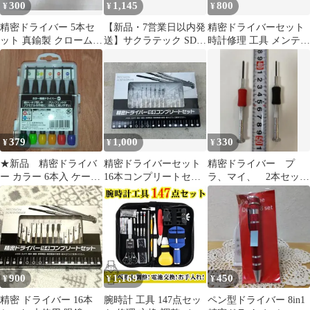
300
1,145
800
¥
¥
¥
精密ドライバー 5本セ
【新品・7営業日以内発
精密ドライバーセット
ット 真鍮製 クロームメ
送】サクラテック SDV-
時計修理 工具 メンテナ
ッキ
11 精密スクリュードラ
ンス
イバー プラス#0/1.4mm
SDV11【沖縄離島販売
不可】
379
1,000
330
¥
¥
¥
★新品 精密ドライバ
精密ドライバーセット
精密ドライバー プ
ー カラー 6本入 ケース
16本コンプリートセッ
ラ、マイ、 2本セッ
付
ト 時計 メガネ修理 分
ト 中古品
解
900
1,169
450
¥
¥
¥
精密 ドライバー 16本
腕時計 工具 147点セッ
ペン型ドライバー 8in1