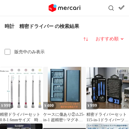
時計 精密ドライバー の検索結果
並び替え
販売中のみ表示
999
400
999
¥
¥
¥
精密ドライバーセット
ケースに傷あり②⚠️25-
精密ドライバーセット
0.8-1.6mmサイズ 時計
in-1 超精密✨️マグネッ
115-in-1ドライバーツー
工具 中国製 5本セッ
トドライバーキット
ル 新品未使用