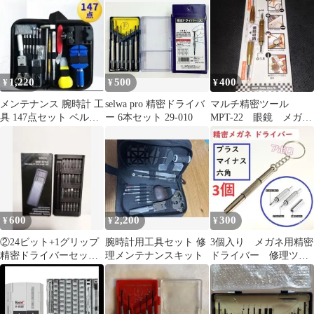
セット
1,220
500
400
¥
¥
¥
メンテナンス 腕時計 工
selwa pro 精密ドライバ
マルチ精密ツール
具 147点セット ベルト
ー 6本セット 29-010
MPT-22 眼鏡 メガ
修理 電池 交換 バンド
ネ 時計
600
2,200
300
¥
¥
¥
②24ビット+1グリップ
腕時計用工具セット 修
3個入り メガネ用精密
精密ドライバーセット
理メンテナンスキット
ドライバー 修理ツー
25-in-1
ル キーホルダー付
C