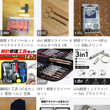
き,トルクス マイナス
ール
三角 六角 プラス 星型
y字 switch カメラ スマ
ホ 修理 ペン型 差し替
えドライバー 時計 メガ
ネ mac ps4 hdd パソコ
ン iphone 分解工具 S2
480
555
355
¥
¥
¥
素材
精密ドライバーセット
4in1 精密ドライバー キ
精密ドライバー 6本セ
マイナスドライバー2
ーホルダー付き 2本セ
ット 回転グリップ
本 プラスドライバー1
ット
本セット
1,160
999
300
¥
¥
¥
腕時計 工具 147点セッ
DIY！精密ドライバー
a24)精密ミニドライバ
ト 電池 ベルト 交換 調
セット
ー 3in1 プラスドライバ
整 修理 バンド 裏蓋 コ
ー マイナス 眼鏡 時計
マ