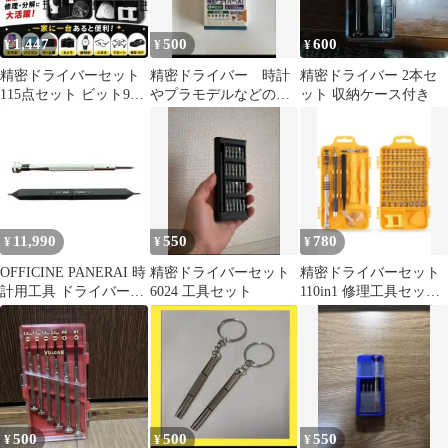
1,447
500
600
¥
¥
¥
精密ドライバーセット
精密ドライバー 時計
精密ドライバー 2本セ
115点セット ビット98
やプラモデルなどの組
ット 収納ケース付き
種 腕時計 カメラ ブラ
み立て修理メガネのネ
ック
ジの締めつけに
11,990
550
780
¥
¥
¥
OFFICINE PANERAI 時
精密ドライバーセット
精密ドライバーセット
計用工具 ドライバーセ
6024 工具セット
110in1 修理工具セット
ット
DIY工具 修理用ビット
500
500
550
¥
¥
¥