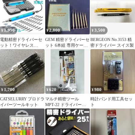
1,950
2,800
3,500
¥
¥
¥
電動精密ドライバーセ
GEM 精密ドライバーセ
BERGEON No.3153 精
ット！ワイヤレス
ット 6本組 専用ケース
密ドライバー スイス製
38in13.7V ブルー 収納
付
ケース付
1,700
620
980
¥
¥
¥
CATSELURRY プロドラ
マルチ精密ツール
時計バンド用工具セッ
イバーツールキット
MPT-22 ドライバーセ
ト
ット