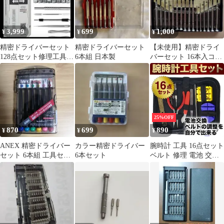
3,999
699
1,000
¥
¥
¥
精密ドライバーセット
精密ドライバーセット
【未使用】精密ドライ
128点セット修理工具セ
6本組 日本製
バーセット 16本入コン
ット 眼鏡 時計 パソコ
プリートセット アク
ン ゲーム機
ティブ
25%OFF
870
699
890
¥
¥
¥
ANEX 精密ドライバー
カラー精密ドライバー
腕時計 工具 16点セット
セット 6本組 工具セッ
6本セット
ベルト 修理 電池 交換
ト まとめ売り 大量
バンド コマ 調整 メン
ズ