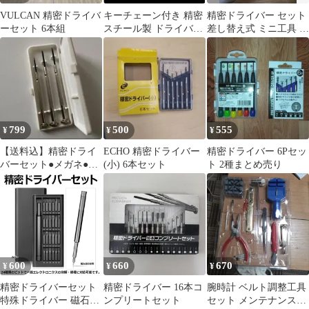
VULCAN 精密ドライバ
キーチェーン付き 精密
精密ドライバー セット
ーセット 6本組
スチール製 ドライバー
差し替え式 ミニ工具 メ
セット（2本セット）
ガネ 腕時計 PC修理 青
799
500
555
¥
¥
¥
【送料込】精密ドライ
ECHO 精密ドライバー
精密ドライバー 6Pセッ
バーセット●メガネ●カ
(小) 6本セット
ト 2種まとめ売り
メラ●時計●釣具用リー
ル等の微細作業に
600
660
670
¥
¥
¥
精密ドライバーセット
精密ドライバー 16本コ
腕時計 ベルト調整工具
特殊ドライバー 磁石付
ンプリートセット
セット メンテナンスツ