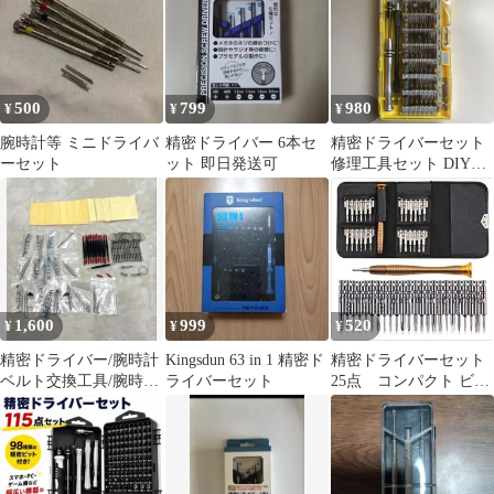
鋼使用 メガネ 時計 ス
マホ PC 修理 分解 メン
テナンス DIY 専用ケー
ス入 工具
500
799
980
¥
¥
¥
腕時計等 ミニドライバ
精密ドライバー 6本セ
精密ドライバーセット
ーセット
ット 即日発送可
修理工具セット DIY工
具 修理用ビット
1,600
999
520
¥
¥
¥
精密ドライバー/腕時計
Kingsdun 63 in 1 精密ド
精密ドライバーセット
ベルト交換工具/腕時計
ライバーセット
25点 コンパクト ビッ
バネ棒/クロス まとめ
ト24種類 + ソケット１
売り
本 ポケット工具 スマホ
多機能精密ドライバー
セット iphone 工具 特殊
ネジ 対応