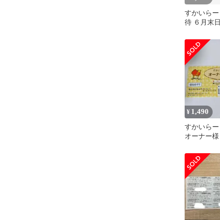
すかいらーく
待 ６月末
０円分優待
1,490
¥
すかいらー
オーナー様