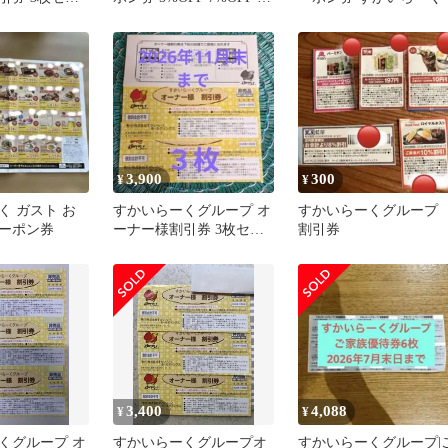
リンクバー
3,900
300
¥
¥
く ガスト お
すかいらーくグループ オ
すかいらーくグルー
ーポン券
ーナー様割引券 3枚セッ
割引券
ト
3,400
4,088
¥
¥
くグループ オ
すかいらーくグループオ
すかいらーくグループ|