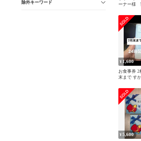
除外キーワード
ーナー様 
組
1,600
¥
お食事券 2
末まで す
ープ 25%
5,600
¥