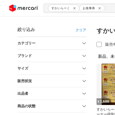
ンツにスキップ
すかいらーく
お食事券
絞り込み
すかい
クリア
カテゴリー
販売
ブランド
新品、未
サイズ
販売状況
出品者
3,600
¥
商品の状態
すかいらー
ーナー様割