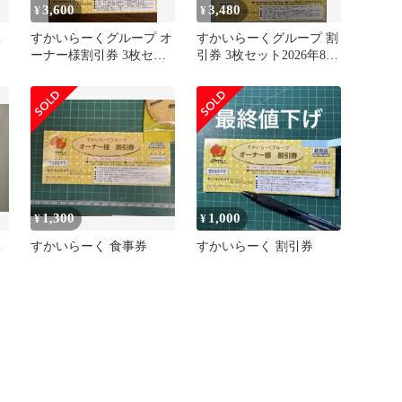
3,600
3,480
¥
¥
2
すかいらーくグループ オ
すかいらーくグループ 割
ーナー様割引券 3枚セッ
引券 3枚セット2026年8月
ト
31日まで
1,300
1,000
¥
¥
１
すかいらーく 食事券
すかいらーく 割引券