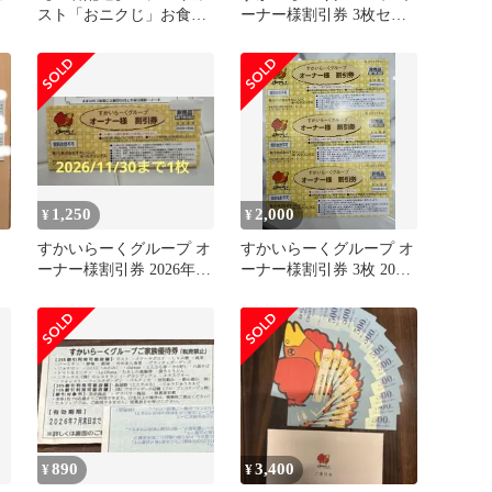
スト「おニクじ」お食事
ーナー様割引券 3枚セッ
割引券 ３枚セット すか
ト 2026/11/30
いらーく
1,250
2,000
¥
¥
すかいらーくグループ オ
すかいらーくグループ オ
ーナー様割引券 2026年11
ーナー様割引券 3枚 2026
月30日まで
年8月末
890
3,400
¥
¥