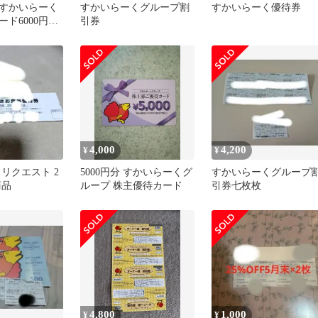
すかいらーく
すかいらーくグループ割
すかいらーく優待券
ド6000円分
引券
00円券×２枚）
4,000
4,200
¥
¥
リクエスト 2
5000円分 すかいらーくグ
すかいらーくグループ
商品
ループ 株主優待カード
引券七枚枚
4,800
1,000
¥
¥