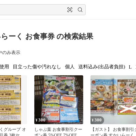
らーく お食事券 の検索結果
中のみ表示
使用
目立った傷や汚れなし
個人
送料込み(出品者負担)
L
300
300
¥
¥
くグループ オ
しゃぶ葉 お食事割引クー
【ガスト】 お食事割引
引券 3枚セッ
ポン券 5%OFF 7%OFF ド
ーポン券 すかいらーく