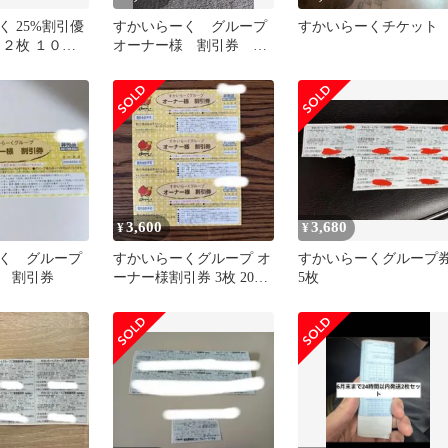
 25%割引優
すかいらーく グループ
すかいらーくチケット
日２枚 １００
オーナー様 割引券 4
券セット
枚
3,600
3,680
¥
¥
く グループ
すかいらーくグループ オ
すかいらーくグループ
 割引券
ーナー様割引券 3枚 2026
5枚
年11月