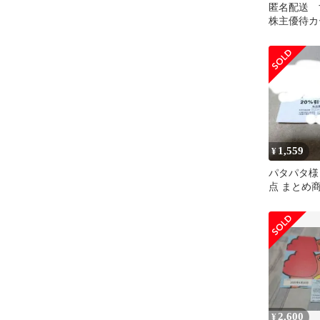
匿名配送 
株主優待カー
セット(30
1,559
¥
パタパタ様 
点 まとめ
2,600
¥