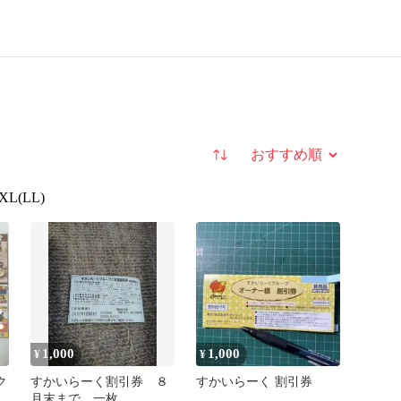
並び替え
XL(LL)
1,000
1,000
¥
¥
ク
すかいらーく割引券 ８
すかいらーく 割引券
月末まで 一枚