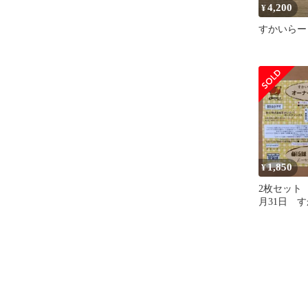
4,200
¥
すかいらー
1,850
¥
2枚セット 
月31日 
ループ 割