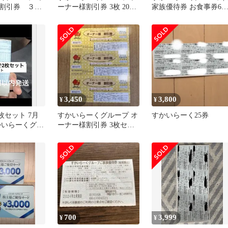
割引券 ３枚
ーナー様割引券 3枚 2026
家族優待券 お食事券6
年11月30日まで
枚|2026年7月31日まで②
3,450
3,800
¥
¥
枚セット 7月
すかいらーくグループ オ
すかいらーく25券
かいらーくグル
ーナー様割引券 3枚セッ
ト
700
3,999
¥
¥