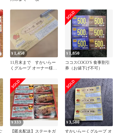
1,450
1,850
¥
¥
プ
11月末まで すかいらー
ココスCOCO'S 食事割引
くグループ オーナー様割
券（お値下げ不可）
引券
333
3,500
¥
¥
ご
【匿名配送】ステーキガ
すかいらーくグループ オ