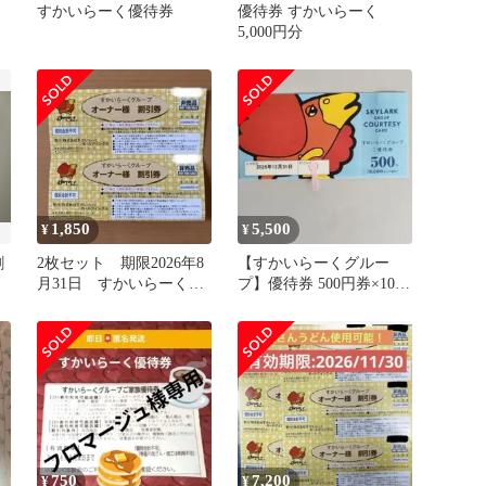
すかいらーく優待券
優待券 すかいらーく
5,000円分
1,850
5,500
¥
¥
割
2枚セット 期限2026年8
【すかいらーくグルー
月31日 すかいらーくグ
プ】優待券 500円券×10枚
ループ 割引券 ②
セット
750
7,200
¥
¥