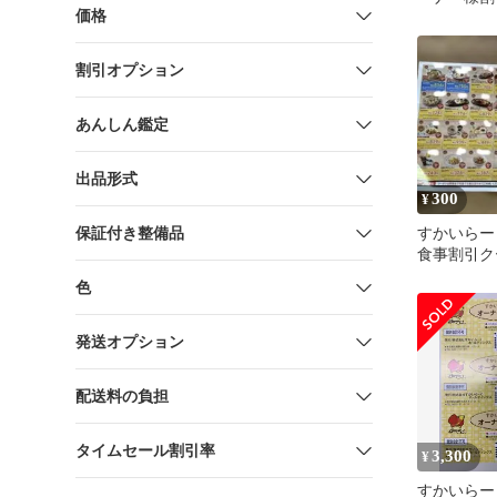
価格
ト
割引オプション
あんしん鑑定
出品形式
300
¥
保証付き整備品
すかいらー
食事割引ク
色
発送オプション
配送料の負担
タイムセール割引率
3,300
¥
すかいらー