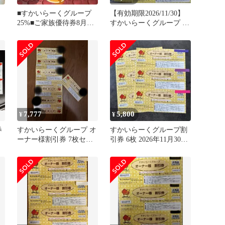
■すかいらーくグループ
【有効期限2026/11/30】
25%■ご家族優待券8月末
すかいらーくグループ オ
まで
ーナー様割引券 6枚
7,777
5,800
¥
¥
券
すかいらーくグループ オ
すかいらーくグループ割
ーナー様割引券 7枚セッ
引券 6枚 2026年11月30日
ト 〜2026/11/30
迄