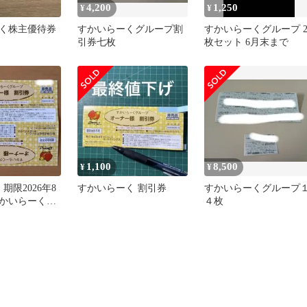
4,200
1,250
¥
¥
く株主優待券
すかいらーくグループ割
すかいらーくグループ 
引券七枚
枚セット 6月末まで
1,100
8,500
¥
¥
期限2026年8
すかいらーく 割引券
すかいらーくグループ
すかいらーくグ
４枚
引券 ①