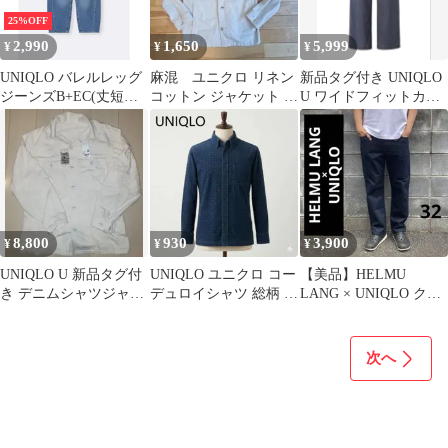
25%OFF
2,990
1,650
5,999
¥
¥
¥
UNIQLO バレルレッグ
麻混 ユニクロ リネン
新品タグ付き UNIQLO
ジーンズB+EC(丈短め
コットン ジャケット ア
U ワイドフィットカラ
68.0cm) ブルー 2XL
イボリー 生成り系 L
ージーンズ 35 Gray
サイズ
8,800
930
3,900
¥
¥
¥
UNIQLO U 新品タグ付
UNIQLO ユニクロ コー
【美品】HELMU
き デニムシャツジャケ
デュロイシャツ 総柄 M
LANG × UNIQLO クラ
ット、ストレートパン
インディゴ
シックカットジーンズ
ツ
32
次へ