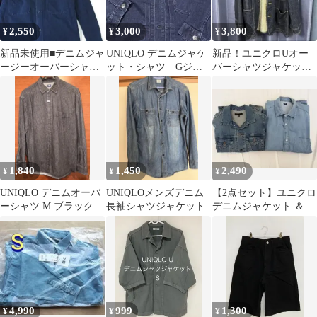
2,550
3,000
3,800
¥
¥
¥
新品未使用■デニムジャ
UNIQLO デニムジャケ
新品！ユニクロUオー
ージーオーバーシャ
ット・シャツ Gジャ
バーシャツジャケット
ツ ユニクロ シャツ
ン M
（デニム）
ジャケット Mサイズ
1,840
1,450
2,490
¥
¥
¥
UNIQLO デニムオーバ
UNIQLOメンズデニム
【2点セット】ユニクロ
ーシャツ M ブラック
長袖シャツジャケット
デニムジャケット ＆ デ
黒 長袖 クリーニング済
ニムシャツ XLサイズ
4,990
999
1,300
¥
¥
¥