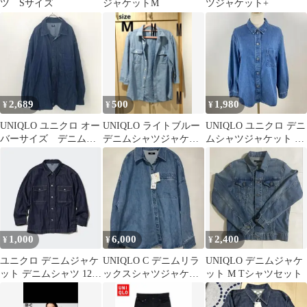
ツ Sサイズ
ジャケットM
ツジャケット+
2,689
500
1,980
¥
¥
¥
UNIQLO ユニクロ オー
UNIQLO ライトブルー
UNIQLO ユニクロ デニ
バーサイズ デニムシ
デニムシャツジャケッ
ムシャツジャケット 羽
ャツ インディゴブルー
ト
織り サイドポケット付
XL
き M
1,000
6,000
2,400
¥
¥
¥
ユニクロ デニムジャケ
UNIQLO C デニムリラ
UNIQLO デニムジャケ
ット デニムシャツ 120
ックスシャツジャケッ
ット M Tシャツセット
軽羽織 アウター
ト