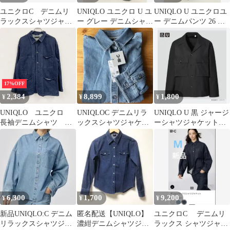
ユニクロC デニムリ
UNIQLO ユニクロ U ユ
UNIQLO U ユニクロユ
ラックスシャツジャケ
ー グレー デニムシャツ
ー デニムパンツ 26 ブ
ット Sサイズ ブル
ジャケット S アウター
ラック レディース
ー UNIQLOC
17%OFF
2,384
8,899
1,800
¥
¥
¥
UNIQLO ユニクロ
UNIQLOC デニムリラ
UNIQLO U 黒 ジャージ
長袖デニムシャツ デ
ックスシャツジャケッ
ーシャツジャケット
ニムジャケット イン
ト 新品 ユニクロ XLサ
M
ディゴ 古着【値引き
イズ♪
交渉OK！】
6,300
1,700
9,200
¥
¥
¥
新品UNIQLO:C デニム
匿名配送【UNIQLO】
ユニクロC デニムリ
リラックスシャツジャ
濃紺デニムシャツジャ
ラックス シャツジャケ