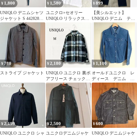
1,800
1,580
899
¥
¥
¥
UNIQLO デニムシャツ
ユニクロ×セオリー
【美シルエット】
ジャケット S 442828
UNIQLO リラックスフ
UNIQLO デニム テー
DARK GREEN
ィットVネックTシャツ
パード 29/M 73cm
XL
780
2,180
1,100
¥
¥
¥
ストライプ ジャケット
UNIQLO ユニクロ 裏ボ
オールドユニクロ レ
アフリース チェックシ
ディース デニム 長
ャツジャケット M
袖シャツ シャツジャ
ケット L ブルー
2,199
2,500
600
¥
¥
¥
UNIQLO ユニクロ シャ
ユニクロデニムジャケ
UNIQLO デニムジャケ