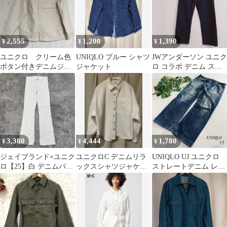
2,555
1,200
1,390
¥
¥
¥
ユニクロ クリーム色
UNIQLO ブルー シャツ
JWアンダーソン ユニク
ボタン付きデニムジャ
ジャケット
ロ コラボ デニム スト
ケット
レートパンツ 23
3,380
4,444
1,780
¥
¥
¥
ジェイブランド×ユニク
ユニクロC デニムリラ
UNIQLO UJ ユニクロ
ロ【25】白 デニムパン
ックスシャツジャケッ
ストレートデニム レギ
ツ フレアシルエット レ
ト
ュラーフィット メンズ
ディース
M