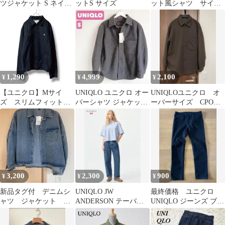
ツジャケット S ネイビ
ットS サイズ
ット風シャツ サイズ
ー 紺 秋冬 ウールライ
130
ク ブルゾン アウター
メンズ 古着 #K027-111
1,290
4,999
2,100
¥
¥
¥
【ユニクロ】Mサイ
UNIQLO ユニクロ オー
UNIQLOユニクロ オ
ズ スリムフィットシ
バーシャツ ジャケット
ーバーサイズ CPOシ
ャツジャケット コッ
濃灰 ダークグレー S
ャツ Mサイズ
トン100％ 男女兼用
3,200
2,300
900
¥
¥
¥
新品タグ付 デニムシ
UNIQLO JW
最終価格 ユニクロ
ャツ ジャケット オ
ANDERSON テーパー
UNIQLO ジーンズ ブラ
ーバーサイズ
ド バギーデニムパン
ック 31 ストレッチ
ツ 26