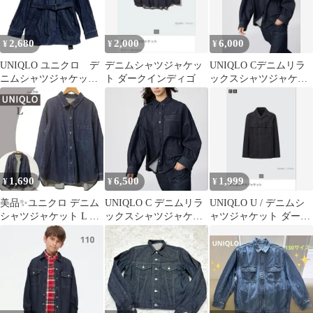
2,680
2,000
6,000
¥
¥
¥
UNIQLO ユニクロ デ
デニムシャツジャケッ
UNIQLO Cデニムリラ
ニムシャツジャケッ
ト ダークインディゴ
ックスシャツジャケッ
ト 重め インディ
トXL
ゴ M
1,690
6,500
1,999
¥
¥
¥
美品✨ユニクロ デニム
UNIQLO C デニムリラ
UNIQLO U / デニムシ
シャツジャケット L イ
ックスシャツジャケッ
ャツジャケット ダーク
ンディゴ ネイビー サイ
ト ネイビー M
グレー S
ドポケット