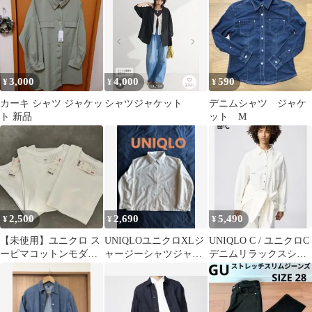
3,000
4,000
590
¥
¥
¥
カーキ シャツ ジャケッ
シャツジャケット
デニムシャツ ジャケ
ト 新品
ット M
2,500
2,690
5,490
¥
¥
¥
【未使用】ユニクロ ス
UNIQLOユニクロXLジ
UNIQLO C / ユニクロC
ーピマコットンモダー
ャージーシャツジャケ
デニムリラックスシャ
ル クルーネックT 半袖
ット（長袖）オフホワ
ツジャケット ホワイ
白3枚セット
イト
ト