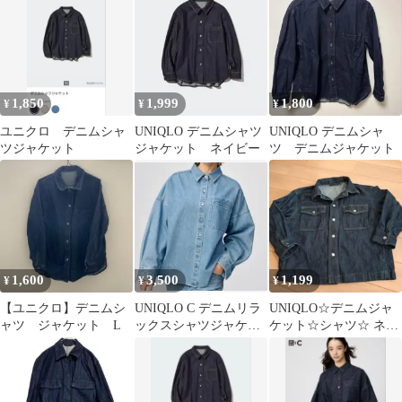
クロ
1,850
1,999
1,800
¥
¥
¥
ユニクロ デニムシャ
UNIQLO デニムシャツ
UNIQLO デニムシャ
ツジャケット
ジャケット ネイビー
ツ デニムジャケット
1,600
3,500
1,199
¥
¥
¥
【ユニクロ】デニムシ
UNIQLO C デニムリラ
UNIQLO☆デニムジャ
ャツ ジャケット L
ックスシャツジャケッ
ケット☆シャツ☆ ネイ
ト S
ビー120