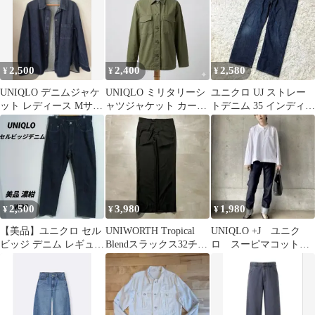
2,500
2,400
2,580
¥
¥
¥
UNIQLO デニムジャケ
UNIQLO ミリタリーシ
ユニクロ UJ ストレー
ット レディース Mサイ
ャツジャケット カーキ
トデニム 35 インディゴ
ズ
XL綿100% オーバーシ
ジーンズ レギュラーフ
ャツ
ィット
2,500
3,980
1,980
¥
¥
¥
【美品】ユニクロ セル
UNIWORTH Tropical
UNIQLO +J ユニク
ビッジ デニム レギュラ
Blendスラックス32チャ
ロ スーピマコットン
ーストレート 濃紺 W29
コールストライプ
シャツジャケット M
ブラウス