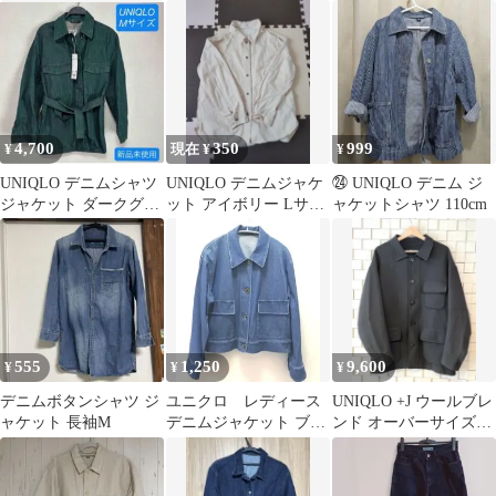
ケット Mサイズ 65 Blue
ケット（長袖 ボタン付
ット M ネイビー
き）Mサイズ
新品
4,700
350
999
¥
現在 ¥
¥
UNIQLO デニムシャツ
UNIQLO デニムジャケ
㉔ UNIQLO デニム ジ
ジャケット ダークグリ
ット アイボリー Lサイ
ャケットシャツ 110cm
ーン M
ズ
555
1,250
9,600
¥
¥
¥
デニムボタンシャツ ジ
ユニクロ レディース
UNIQLO +J ウールブレ
ャケット 長袖M
デニムジャケット ブル
ンド オーバーサイズシ
ー 羽織 シャツジャケ
ャツジャケット 常田大
ット
希着用