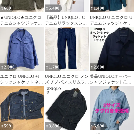
600
5,400
1,400
¥
¥
¥
★UNIQLO★ユニクロ
【新品】UNIQLO：C
UNIQLO U ユニクロ U
デニムシャツジャケッ
デニムリラックスシャ
デニムシャツジャケッ
ト【S】綿100% アウタ
ツジャケット ホワイト
ト カバーオール Ｌサイ
ー 羽織
M
ズ
2,080
1,780
2,800
¥
¥
¥
ユニクロ UNIQLO +J
UNIQLO ユニクロ メン
美品UNIQLOオーバー
シャツジャケット ネイ
ズ チノパン スリムフィ
シャツジャケット/Lサ
ビー Sサイズ
ットパンツ 紺 33 L
イズ/オーバーサイズ/厚
手/
599
3,890
5,990
¥
¥
¥