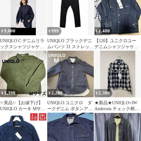
9,000
999
1,480
¥
¥
¥
UNIQLO C デニムリラ
UNIQLO ブラックデニ
【120】ユニクロユー
ックスシャツジャケッ
ムパンツ 31 ストレッチ
デニムシャツジャケッ
ト Lサイズ
黒
ト
1,390
2,280
2,380
¥
¥
¥
✨美品✨【お値下げ】
UNIQLO ユニクロ ダ
★新品★UNIQLO×JW
UNIQLO カーキ Mサイ
ークデニム ボタンアッ
Anderson チェック柄シ
ズ シャツジャケット
プシャツ シャツジャ
ャツジャケット M
ケット M