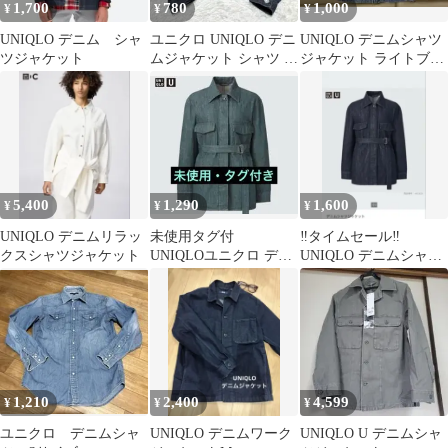
1,700
780
1,000
¥
¥
¥
UNIQLO デニム シャ
ユニクロ UNIQLO デニ
UNIQLO デニムシャツ
ツジャケット
ムジャケット シャツ ジ
ジャケット ライトブル
ーンズ レディース 羽織
ー
り
5,400
1,290
1,600
¥
¥
¥
UNIQLO デニムリラッ
未使用タグ付
‼️タイムセール‼️
クスシャツジャケット
UNIQLOユニクロ デニ
UNIQLO デニムシャツ
ムシャツ ジャケット ダ
ジャケット ブルー
ークグリーン M
1,210
2,400
4,599
¥
¥
¥
ユニクロ デニムシャ
UNIQLO デニムワーク
UNIQLO U デニムシャ