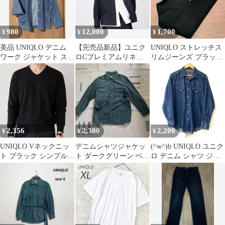
980
12,000
1,700
¥
¥
¥
美品 UNIQLO デニム
【完売品新品】ユニク
UNIQLO ストレッチス
ワーク ジャケット スト
ロCプレミアムリネン
リムジーンズ ブラック
ライプ ユニクロ シャツ
シャツジャケット ネイ
スキニーデニムパンツ
ビー L
2,356
2,300
2,200
¥
¥
¥
UNIQLO Vネックニッ
デニムシャツジャケッ
(^w^)b UNIQLO ユニク
ト ブラック シンプル
ト ダークグリーン ベル
ロ デニム シャツ ジャ
コットンブレンド ベー
ト付き
ケット カバーオール ス
シック
ナップボタン ジージャ
ン Gジャン コットン
100% 3341-903 カジュ
アル 春 オーバーサイズ
インディゴブルー メン
ズ サイズ L