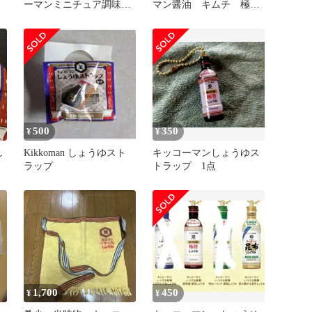
ーマンミニチュア調味料
マン醤油 キムチ 極小
ストラップ
粒カップ3 納豆
500
350
¥
¥
し
Kikkoman しょうゆスト
キッコーマンしょうゆス
ラップ
トラップ 1点
1,700
450
¥
¥