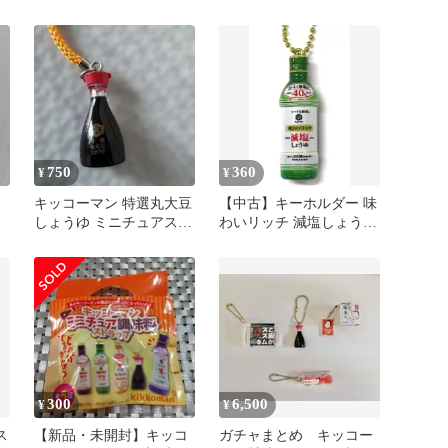
ょ
ゆ ミニチュア
ーホルダー
750
360
¥
¥
キッコーマン 特選丸大豆
【中古】キーホルダー 味
しょうゆ ミニチュアスト
わいリッチ 減塩しょうゆ
ラップ
「キッコーマン しょうゆ
ストラップ」
300
6,500
¥
¥
ス
【新品・未開封】キッコ
ガチャまとめ キッコー