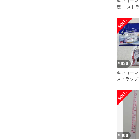
キッコーマ
定 スト
850
¥
キッコーマ
ストラップ
2種セット
300
¥