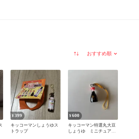
並び替え
399
600
¥
¥
ス
キッコーマンしょうゆス
キッコーマン特選丸大豆
トラップ
しょうゆ ミニチュアキ
ト
ーホルダー