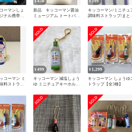
450
399
¥
¥
コーマンしょ
新品 キッコーマン醤油
キッコーマン/ミニチュ
ジナル携帯ス
ミュージアム トートバッ
調味料ストラップ/まと
野田市 丸大
グ ミニトート ランチバ
売り
ッグ
499
1,299
¥
¥
ッコーマン ミ
キッコーマン 減塩しょう
キッコーマン しょうゆ
味料ストラッ
ゆ ミニチュアキーホルダ
トラップ【全3種】
て生)
ー