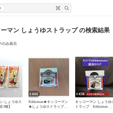
ーマン しょうゆストラップ の検索結果
中のみ表示
444
450
¥
¥
ン しょうゆス
Kikkoman★キッコーマン
キッコーマン しょうゆ
全3種】
★しょうゆストラップ★
トラップ Kikkoman 特
新品未開封
選丸大豆醤油 昭和レ