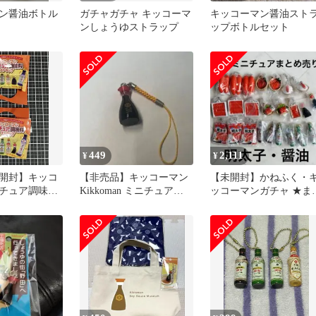
ン醤油ボトル
ガチャガチャ キッコーマ
キッコーマン醤油スト
ンしょうゆストラップ
ップボトルセット
449
2,111
¥
¥
開封】キッコ
【非売品】キッコーマン
【未開封】かねふく・
チュア調味料
Kikkoman ミニチュアし
ッコーマンガチャ ★ま
２個
ょうゆストラップ
め売り