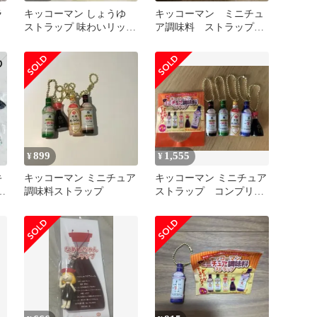
ラ
キッコーマン しょうゆ
キッコーマン ミニチュ
ストラップ 味わいリッチ
ア調味料 ストラップ
減塩しょうゆ ガチャ
しょうゆ
899
1,555
¥
¥
キ
キッコーマン ミニチュア
キッコーマン ミニチュア
と
調味料ストラップ
ストラップ コンプリー
ト５個セット