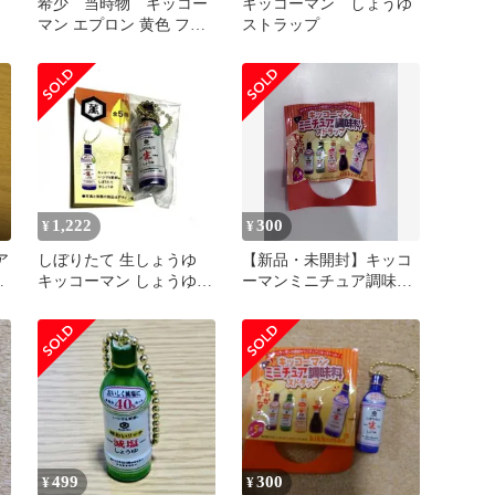
ン
希少 当時物 キッコー
キッコーマン しょうゆ
マン エプロン 黄色 フリ
ストラップ
ンジ付き
1,222
300
¥
¥
ア
しぼりたて 生しょうゆ
【新品・未開封】キッコ
売
キッコーマン しょうゆス
ーマンミニチュア調味料
トラップ ガチャガチャ
ストラップ
499
300
¥
¥