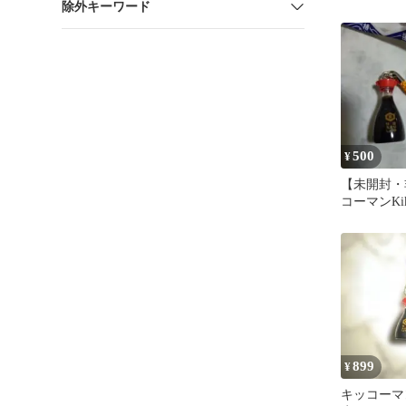
除外キーワード
500
¥
【未開封・
コーマンKik
チュアしょ
プ
899
¥
キッコーマ