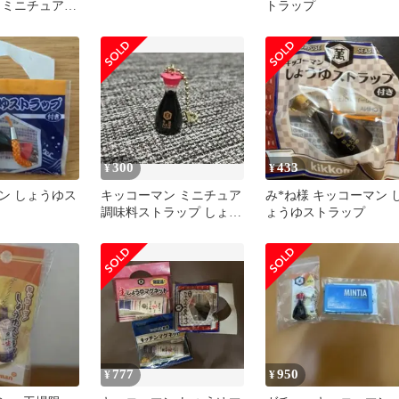
 ミニチュアキ
トラップ
300
433
¥
¥
ン しょうゆス
キッコーマン ミニチュア
み*ね様 キッコーマン 
調味料ストラップ しょう
ょうゆストラップ
ゆ
777
950
¥
¥