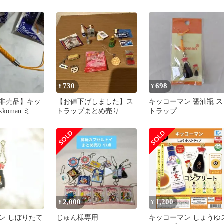
チェーン
ストラップ 極旨 し
うゆ
730
698
¥
¥
非売品】キッ
【お値下げしました】ス
キッコーマン 醤油瓶 ス
koman ミニ
トラップまとめ売り
トラップ
うゆストラッ
2,000
1,200
¥
¥
ン しぼりたて
じゅん様専用
キッコーマン しょうゆ