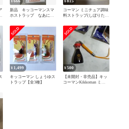
666
815
¥
¥
ア
新品 キッコーマンスマ
コーマン ミニチュア調味
め
ホストラップ なあにち
料ストラップ(しぼりたて
ゃんストラップ レア
生しょうゆ)
1,499
500
¥
¥
ス
キッコーマン しょうゆス
【未開封・非売品】キッ
トラップ【全3種】
コーマンKikkoman ミニ
チュアしょうゆストラッ
プ