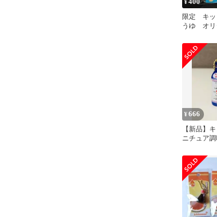
400
¥
限定 キッ
うゆ オリ
トラップ 
豆しょうゆ
666
¥
【新品】キ
ニチュア調
プ(しぼりた