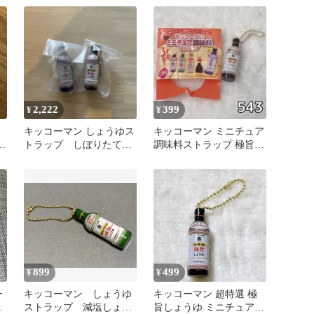
2,222
399
¥
¥
キッコーマン しょうゆス
キッコーマン ミニチュア
ニ
トラップ しぼりたて生
調味料ストラップ 極旨し
点
しょうゆ
ょうゆ 非売品 食品サン
プル
899
499
¥
¥
ー
キッコーマン しょうゆ
キッコーマン 超特選 極
料
ストラップ 減塩しょう
旨しょうゆ ミニチュアキ