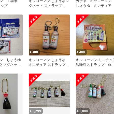
ン 工場限
キッコーマン しょうゆマ
ガチャ キッコーマ
ラップ
グネット ストラップ ミ
しょうゆ ミンティア
ニチュア 3点セット
300
400
¥
¥
ン しょうゆ
キッコーマン しょうゆ
キッコーマン ミニチュ
とマグネット
ミニチュア ストラップ 2
調味料ストラップ 非
個セット
品
1,299
1,000
¥
¥