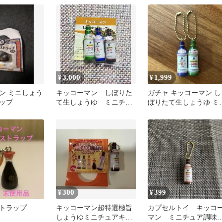
ロ
3,000
1,999
¥
¥
ン ミニしょう
キッコーマン しぼりた
ガチャ キッコーマン し
ップ
て生しょうゆ ミニチュ
ぼりたて生しょうゆ ミ
ア調味料ストラップ
チュアキーホルダー 2
セット
300
399
¥
¥
トラップ
キッコーマン超特選極旨
カプセルトイ キッコ
しょうゆミニチュアキー
マン ミニチュア調味