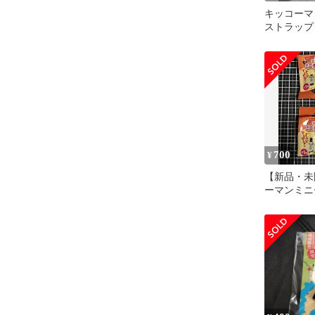
キッコーマ
ストラップ
700
¥
【新品・未
ーマンミニ
ストラップ