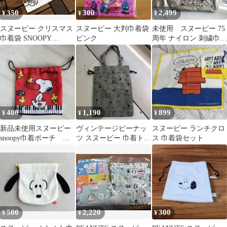
350
300
2,499
¥
¥
¥
スヌーピー クリスマス
スヌーピー 大判巾着袋
未使用 スヌーピー 75
巾着袋 SNOOPY
ピンク
周年 ナイロン 刺繍巾着
PEANUTS 小物入れ
バッグ グレー
400
1,190
899
¥
¥
¥
新品未使用スヌーピー
ヴィンテージピーナッ
スヌーピー ランチクロ
snoopy巾着ポーチ ピ
ツ スヌーピー 巾着トー
ス 巾着袋セット
アノ柄
トバッグ ピーナッツ
500
2,220
300
¥
¥
¥