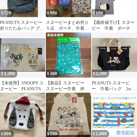
720
990
600
¥
¥
¥
PEANUTS スヌーピー
スヌーピーまとめ売り
【最終値下げ】スヌー
折りたたみバッグ ブラ
５点 ポーチ、巾着、
ピー 巾着 ポーチ
ック
ケース
1,200
300
2,300
¥
¥
¥
【未使用】SNOOPY ス
【新品】スヌーピー
PEANUTS スヌーピ
ヌーピー PEANUTS
スヌーピー巾着 伊右
ー 巾着バッグ 2way
巾着 2点セット
衛門×ピーナッツ
バッグ ショルダー
SUNTORY 巾着袋
800
799
1,088
¥
¥
¥