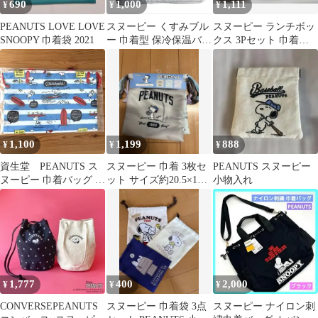
690
1,000
1,111
¥
¥
¥
PEANUTS LOVE LOVE
スヌーピー くすみブル
スヌーピー ランチボッ
SNOOPY 巾着袋 2021
ー 巾着型 保冷保温バッ
クス 3Pセット 巾着
グ ランチバッグ アルミ
付 新品未使用
仕様 新品
1,100
1,199
888
¥
¥
¥
資生堂 PEANUTS ス
スヌーピー 巾着 3枚セ
PEANUTS スヌーピー
ヌーピー 巾着バッグ サ
ット サイズ約20.5×18.5
小物入れ
ーフ柄
センチ 新品
1,777
400
2,000
¥
¥
¥
CONVERSEPEANUTS
スヌーピー 巾着袋 3点
スヌーピー ナイロン刺