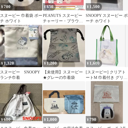
700
650
1,500
¥
¥
¥
スヌーピー 巾着袋 ポー
PEANUTS スヌーピー
SNOOPY スヌーピー ポ
チ ホワイト
チャーリー・ブラウン
ーチ ホワイト
ポーチ
1,320
1,200
1,600
¥
¥
¥
スヌーピー SNOOPY
【未使用】スヌーピー
[スヌーピー] クリアト
ランチ巾着
★グレーの巾着袋
ートM 巾着付き グリー
ン サーフスヌーピー
600
1,000
790
¥
¥
¥