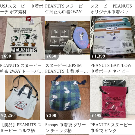
USJ スヌーピー 巾着ポ
PEANUTS スヌーピー
スヌーピー PEANUTS
ーチ ボア素材
仲間たち巾着2WAYト
オリジナル巾着バッグ
ートバッグ ♡(•"●)♡
資生堂オンラインスト
ア
690
650
1,399
¥
¥
¥
PEANUTS スヌーピー
スヌーピーLEPSIM
PEANUTS BAYFLOW
帆布 2WAY トートバッ
PEANUTS 巾着 ポーチ
巾着ポーチ ネイビー
グ
2点セット
2,250
300
499
¥
¥
¥
【美品】PEANUTS ス
Snoopy 巾着袋 グリー
PEANUTS スヌーピー
ヌーピー ゴルフ柄
ン チェック柄
巾着袋 ピンク