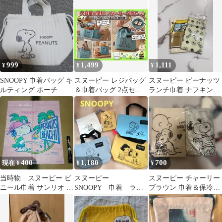
ラボ 巾着 催事限定品 2
グ ショルダーバッ
点
グ 刺繍
999
1,499
1,111
¥
¥
¥
SNOOPY 巾着バッグ キ
スヌーピー レジバッグ
スヌーピー ピーナッツ
ルティング ポーチ
＆巾着バッグ 2点セッ
ランチ巾着 ナフキン
ト 新品・未使用
2点セット
400
1,180
700
現在 ¥
¥
¥
当時物 スヌーピー ビ
スヌーピー
スヌーピー チャーリー
ニール巾着 サンリオ バ
SNOOPY 巾着 ラン
ブラウン 巾着＆保冷ポ
タフライ ヴィンテー
チトート ボトルホル
ーチ
ジ 日本製
ダー グッズ ポーチ