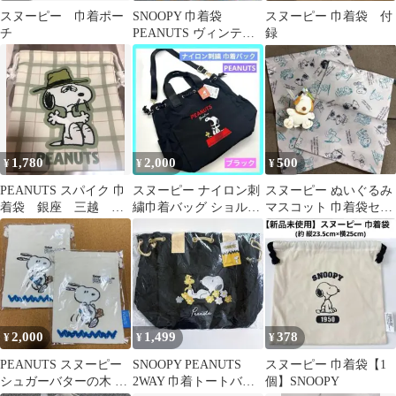
スヌーピー 巾着ポー
SNOOPY 巾着袋
スヌーピー 巾着袋 付
チ
PEANUTS ヴィンテー
録
ジ
1,780
2,000
500
¥
¥
¥
PEANUTS スパイク 巾
スヌーピー ナイロン刺
スヌーピー ぬいぐるみ
着袋 銀座 三越 ス
繍巾着バッグ ショルダ
マスコット 巾着袋セッ
ヌーピー
ー ブラック 黒 未使用 f
ト
2,000
1,499
378
¥
¥
¥
PEANUTS スヌーピー
SNOOPY PEANUTS
スヌーピー 巾着袋【1
シュガーバターの木 コ
2WAY 巾着トートバッ
個】SNOOPY