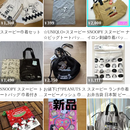
1,300
399
2,000
¥
¥
¥
スヌーピー巾着セット
☆UNIQLO×スヌーピー
SNOOPY スヌーピー ナ
☆ビッグトートバッグ
イロン刺繍巾着バッグ
☆グレープレゼント巾
ショルダー ベージュ d
着☆
1,490
2,750
1,111
¥
¥
¥
SNOOPY スヌーピー ト
お値下げ‼️PEANUTS ス
スヌーピー ランチ巾着
ートバッグ 巾着付き ブ
ヌーピーメッシュ 巾着
お弁当袋 日本製 ピーナ
ラック
ショルダーバッグ 新品
ッツ 新品未開封
タグ付