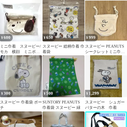
2WAY 巾着 ショルダー
バッグ
600
650
999
¥
¥
¥
ミニ巾着 スヌーピー/
スヌーピー 総柄巾着 巾
スヌーピー PEANUTS
モカ 横顔 ミニポー
着袋
シークレットミニ巾着
チ
チャーリーブラウン
300
500
1,299
¥
¥
¥
スヌーピー 巾着袋 ポー
SUNTORY PEANUTS
スヌーピー シュガー
チ
巾着袋 スヌーピー 緑
バターの木 巾着