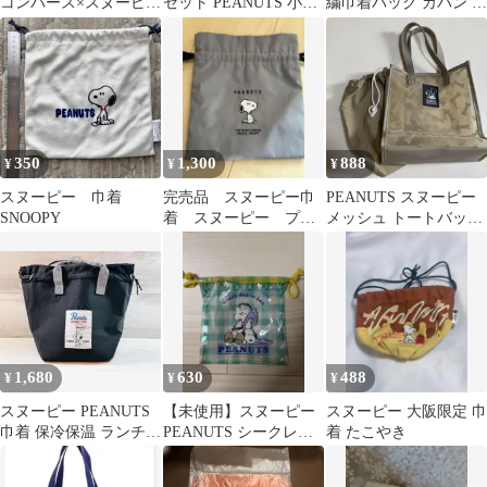
コンバース×スヌーピー
セット PEANUTS 小物
繍巾着バッグ カバン シ
巾着型バッグ キャン
入れ
ョルダー ブラック a
バス星柄
350
1,300
888
¥
¥
¥
スヌーピー 巾着
完売品 スヌーピー巾
PEANUTS スヌーピー
SNOOPY
着 スヌーピー プラ
メッシュ トートバッグ
ザ
巾着付き
1,680
630
488
¥
¥
¥
スヌーピー PEANUTS
【未使用】スヌーピー
スヌーピー 大阪限定 巾
巾着 保冷保温 ランチバ
PEANUTS シークレッ
着 たこやき
ッグ 新品 ブラック
トPVC巾着 ライナス
水色