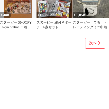
480
1,999
1,050
¥
¥
¥
スヌーピー SNOOPY
スヌーピー 紐付きポー
スヌーピー 巾着 ト
Tokyo Station 巾着、ポ
チ 6点セット
レーディングミニ巾着
ーチ
次へ