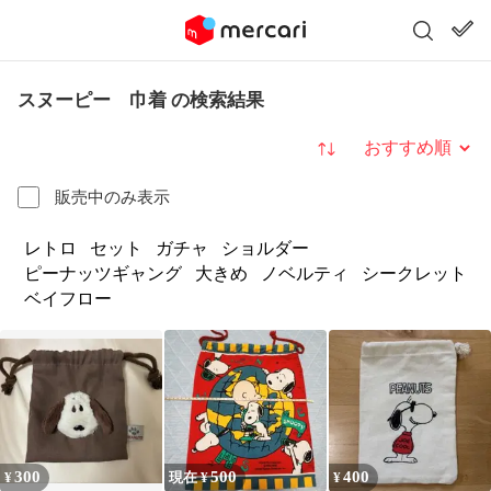
スヌーピー 巾着 の検索結果
並び替え
販売中のみ表示
レトロ
セット
ガチャ
ショルダー
ピーナッツギャング
大きめ
ノベルティ
シークレット
ベイフロー
300
500
400
¥
現在 ¥
¥