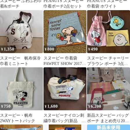
スヌーピー ふわふわ巾
PEANUTS スヌーピー
PEANUTS スヌーピー
着&ポーチ
巾着ポーチ2点セット
巾着袋 ホワイト
1,350
800
490
¥
¥
¥
スヌーピー 帆布保冷
スヌーピー 巾着袋
スヌーピー チャーリー
巾着ミニトート
PAWPET SHOW 2017
ブラウン ポーチ 3点セ
平成レトロ
ット
750
1,680
6,200
¥
¥
¥
スヌーピー・帆布
スヌーピーナイロン刺
新品スヌーピー バッグ
2WAYトートバック
繍巾着バッグ(新品 未
ポーチ まとめ売り20点
使用)ベージュ
バラ売り不可