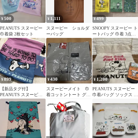
500
1,111
499
¥
¥
¥
PEANUTS スヌーピー
スヌーピー ショルダ
SNOOPY スヌーピー ト
巾着袋 2枚セット
ーバッグ
ートバッグ 巾着 3点セ
ット
899
430
1,200
¥
¥
¥
【新品タグ付】
スヌーピーメイト 巾
PEANUTS スヌーピー
PEANUTS スヌーピー
着コットントート グレ
巾着バッグ ソックス セ
巾着ポーチ
ー
ット