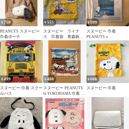
750
555
599
¥
¥
¥
PEANUTS スヌーピー
スヌーピー ライナ
スヌーピー 巾着
巾着ポーチ
ス 巾着袋 青森銀行
PEANUTS x
ノベルティ
HIROSHIGE【新品未使
用未開封】
499
480
666
¥
¥
¥
スヌーピー 巾着 スクー
スヌーピー PEANUTS
スヌーピー 巾着
ルバス
in YOKOHAMA 巾着 ポ
ーチ