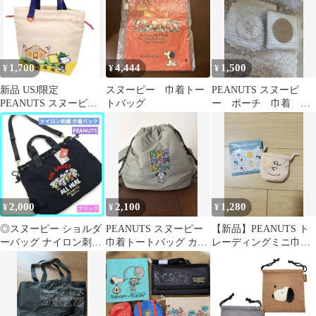
1,700
4,444
1,500
¥
¥
¥
新品 USJ限定
スヌーピー 巾着トー
PEANUTS スヌーピ
PEANUTS スヌーピー
トバッグ
ー ポーチ 巾着 ク
巾着バッグ
ッキー ピーナッツ
2,000
2,100
1,280
¥
¥
¥
◎スヌーピー ショルダ
PEANUTS スヌーピー
【新品】PEANUTS ト
ーバッグ ナイロン刺繍
巾着トートバッグ カー
レーディングミニ巾
巾着バッグ ブラック 未
キ
着 チャーリーブラウ
使用 c
ン