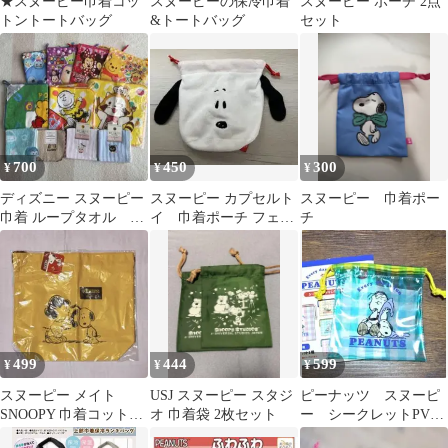
★スヌーピー巾着コッ
スヌーピーの保冷巾着
スヌーピー ポーチ 2点
トントートバッグ
&トートバッグ
セット
700
450
300
¥
¥
¥
ディズニー スヌーピー
スヌーピー カプセルト
スヌーピー 巾着ポー
巾着 ループタオル ハ
イ 巾着ポーチ フェイ
チ
ンカチ まとめ売り
スデザイン
499
444
599
¥
¥
¥
スヌーピー メイト
USJ スヌーピー スタジ
ピーナッツ スヌーピ
SNOOPY 巾着コットン
オ 巾着袋 2枚セット
ー シークレットPVC
トート
巾着 ライナス