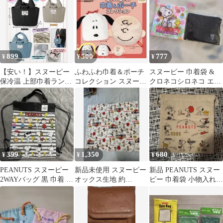
899
500
777
¥
¥
¥
【安い！】スヌーピー
ふわふわ巾着＆ポーチ
スヌーピー 巾着袋 &
保冷温 上部巾着ランチ
コレクション スヌーピ
クロネコシロネコ エコ
バッグ C柄
ー
バッグ
399
1,350
680
¥
¥
¥
PEANUTS スヌーピー
新品未使用 スヌーピー
新品 PEANUTS スヌー
2WAYバッグ 黒 巾着 ナ
オックス生地 約
ピー 巾着袋 小物入れ
ップサック
110×50cm ハンドメイド
ポーチ