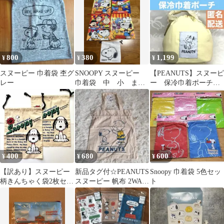
800
380
1,199
¥
¥
¥
スヌーピー 巾着袋 杢グ
SNOOPY スヌーピー
【PEANUTS】スヌーピ
レー
巾着袋 中 小 まと
ー 保冷巾着ポーチ
め売り バラ売り
ベージュ ランチバッ
グ
400
680
600
¥
¥
¥
【訳あり】スヌーピー
新品タグ付☆PEANUTS
Snoopy 巾着袋 5色セッ
柄きんちゃく袋2枚セッ
スヌーピー 帆布 2WAY
ト
ト
トートバッグ 巾着