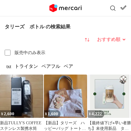
タリーズ ボトル の検索結果
並び替え
販売中のみ表示
トライタン
ベアフル
ベア
txt
2,600
1,600
4,222
¥
¥
¥
新品TULLY'S COFFEE
【新品】タリーズ ハ
【最終値下げ⭐︎早い者勝
ステンレス製携水筒
ッピーバッグ トートバ
ち】未使用新品 タリ