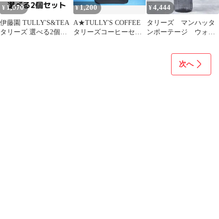
1,070
1,200
4,444
¥
¥
¥
伊藤園 TULLY'S&TEA
A★TULLY'S COFFEE
タリーズ マンハッタ
タリーズ 選べる2個セ
タリーズコーヒーセカ
ンポーテージ ウォー
ット ティーバッグ 注
ンドトートバッグミニ
ターボトル
文後お好きな2個ご連絡
ポーチ付
下さい(オレンジは欠品
次へ
中）