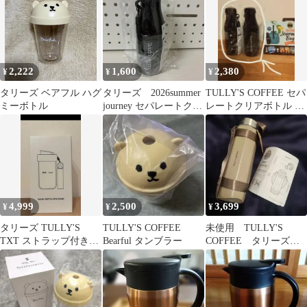
2,222
1,600
2,380
¥
¥
¥
タリーズ ベアフル ハグ
タリーズ 2026summer
TULLY'S COFFEE セパ
ミーボトル
journey セパレートクリ
レートクリアボトル 2
アボトル
個セット タリーズ
4,999
2,500
3,699
¥
¥
¥
タリーズ TULLY'S
TULLY'S COFFEE
未使用 TULLY'S
TXT ストラップ付きト
Bearful タンブラー
COFFEE タリーズ
ライタンボトル
オクタボトル