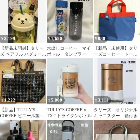
2,199
1,650
880
¥
¥
¥
【新品未開封】タリー
水出しコーヒー マイ
【新品・未使用】タリ
ズ ベアフル ハグミーボ
ボトル タンブラー
ーズコーヒー トート
トル ライトベージュ タ
バッグ
ンブラー
1,222
5,000
3,111
¥
¥
¥
【新品】TULLY'S
TULLY'S COFFEE ×
タリーズ オリジナル
COFFEE ビニール製ト
TXT トライタンボトル
キャニスター 箱付き
ートバッグ巾着付き
2026福袋