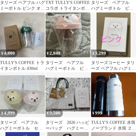
タリーズ ベアフル ハグ
TXT TULLY'S COFFEE
タリーズ ベアフル
ミーボトル ピンク オン
コラボ トライタンボト
ハグミーボトル ピン
ラインストア版
ル
ク オンライン限定
4,000
2,849
3,299
¥
¥
¥
TULLY'S COFFEE トラ
タリーズ ベアフル
タリーズコーヒー タリ
イタンボトル 430ml
ハグミーボトル ピン
ーズ ベアフル ハグミー
ク 通販限定
ボトル ピンク タンブラ
ー
4,999
3,500
999
¥
¥
¥
タリーズ ベアフル
タリーズ 2026 ハッピ
TULLY'S COFFEE 水筒
ハグミーボトル セッ
ーバッグ ハグミーボ
ノーブランド 水筒 ２本
ト タンブラー
トル サガラ刺繍ホル
セット