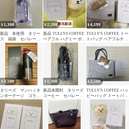
1,300
2,200
4,199
¥
¥
¥
新品 未使用 タリー
新品 TULLYS COFFEE
TULLY'S COFFEE トー
ズ 福袋 セパレート
ベアフル ハグミー ボト
トバッグ ベアフルチャ
クリアボトル 目盛り付
ル タリーズ ベージュ
ーム ボトル
き 500ml
4,500
1,300
2,500
¥
¥
¥
タリーズ マンハッタ
新品未開封 タリーズ
TULLY'S COFFEE ハッ
ンポーテージ コラ
コーヒー セパレート
ピーバッグ:トートバッ
ボ ハンドルボトル
クリアボトル 500㎖
グ とハグミーボトル)
タンブラー未使用品