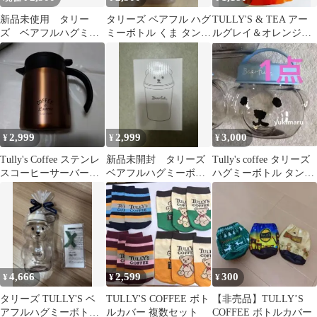
新品未使用 タリー
タリーズ ベアフル ハグ
TULLY'S & TEA アー
ズ ベアフルハグミー
ミーボトル くま タンブ
ルグレイ＆オレンジテ
ボトル タンブラー
ラー tully's
ィー 12袋入り×2個セッ
ト
2,999
2,999
3,000
¥
¥
¥
Tully's Coffee ステンレ
新品未開封 タリーズ
Tully's coffee タリーズ
スコーヒーサーバー
ベアフルハグミーボト
ハグミーボトル タンブ
0.635L
ル ライトベージュ
ラー ハグミー
4,666
2,599
300
¥
¥
¥
タリーズ TULLY'S ベ
TULLY'S COFFEE ボト
【非売品】TULLY’S
アフルハグミーボトル
ルカバー 複数セット
COFFEE ボトルカバー