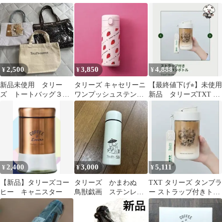
2024 タンブラー ベアー
2,500
3,850
4,888
¥
¥
¥
新品未使用 タリー
タリーズ キャセリーニ
【最終値下げ⭐︎】未使用
ズ トートバッグ３点
ワンプッシュステンレ
新品 タリーズTXT ト
セット
スボトル ストロベリー
ライタンボトル
2,400
3,000
5,111
¥
¥
¥
【新品】タリーズコー
タリーズ かまわぬ
TXT タリーズ タンブラ
ヒー キャニスター
鳥獣戯画 ステンレス
ー ストラップ付きトラ
ミニボトル
イタンボトル
PPULBATU