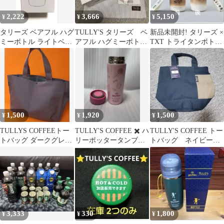
2,222
3,666
5,150
¥
¥
¥
タリーズ ベアフル ハグ
TULLY'S タリーズ ベ
新品未開封! タリーズ ×
ミーボトル ライトベー
アフル ハグミーボト
TXT トライタンボトル
ジュ
ル・バッグ＆チャーム
ストラップ付①
セット
1,500
1,920
1,500
¥
¥
¥
TULLYS COFFEEトー
TULLY'S COFFEE ✖️ ハ
TULLY'S COFFEE トー
トバッグ ダークグレー
リーポッタータンブラ
トバッグ ネイビー楕
大キャンバス地 即購入
ー
円バック 新品
可能
3,333
330
1,800
¥
¥
¥