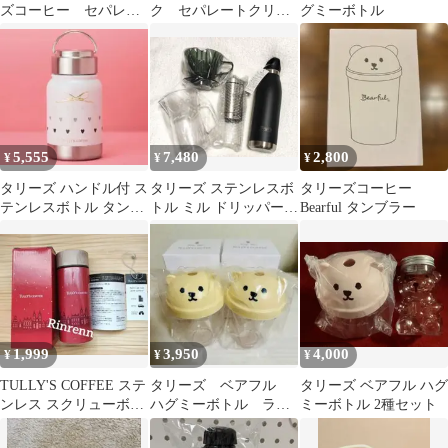
ズコーヒー セパレー
ク セパレートクリア
グミーボトル
トクリアボトル 500㎖
ボトル
5,555
7,480
2,800
¥
¥
¥
タリーズ ハンドル付 ス
タリーズ ステンレスボ
タリーズコーヒー
テンレスボトル タンブ
トル ミル ドリッパー
Bearful タンブラー
ラー リボンハート
サーバー
1,999
3,950
4,000
¥
¥
¥
TULLY'S COFFEE ステ
タリーズ ベアフル
タリーズ ベアフル ハグ
ンレス スクリューボト
ハグミーボトル ライ
ミーボトル 2種セット
ル
トベージュ 2個