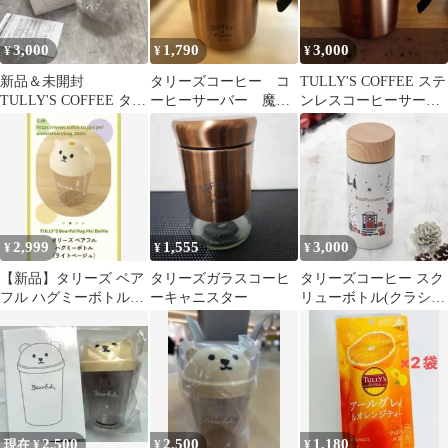
3,000
1,790
3,000
¥
¥
¥
新品＆未開封
タリーズコーヒー コ
TULLY'S COFFEE ステ
TULLY'S COFFEE タリ
ーヒーサーバー 魔法
ンレスコーヒーサーバ
ーズ ベアフル ハグ
瓶
ー
ミーボトル
2,999
1,555
3,000
¥
¥
¥
【新品】タリーズ ベア
タリーズガラスコーヒ
タリーズコーヒー スク
フル ハグミーボトルの
ーキャニスター
リューボトル(クラシッ
み ライトベージュ 2026
クホリデー)
夏
2,500
2,500
1,180
現在 ¥
¥
¥