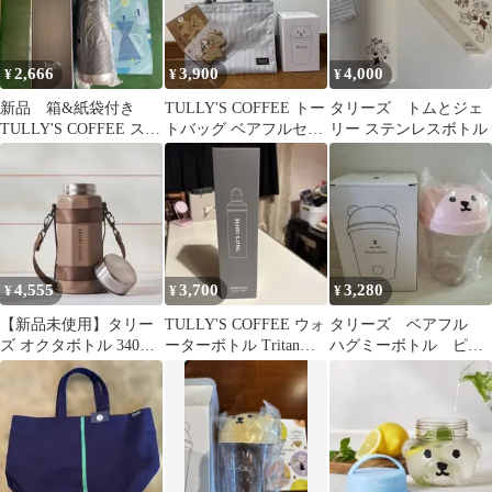
2,666
3,900
4,000
¥
¥
¥
新品 箱&紙袋付き
TULLY'S COFFEE トー
タリーズ トムとジェ
TULLY'S COFFEE ステ
トバッグ ベアフルセッ
リー ステンレスボトル
ンレス製携帯用まほう
ト
びん
4,555
3,700
3,280
¥
¥
¥
【新品未使用】タリー
TULLY'S COFFEE ウォ
タリーズ ベアフル
ズ オクタボトル 340ml
ーターボトル Tritanク
ハグミーボトル ピン
オンラインストア限定
リアグレー
ク ハッピーバッグ
水筒
福袋 2026