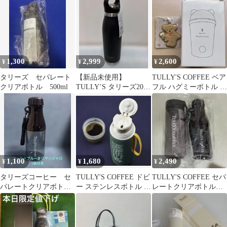
ダー
1,300
2,999
2,600
¥
¥
¥
タリーズ セパレート
【新品未使用】
TULLY'S COFFEE ベア
クリアボトル 500ml
TULLY’S タリーズ2022
フル ハグミーボトル ワ
福袋ステンレスボトル
ッペン
1,100
1,680
2,490
¥
¥
¥
タリーズコーヒー セ
TULLY'S COFFEE ドビ
TULLY'S COFFEE セパ
パレートクリアボトル
ー ステンレスボトル ハ
レートクリアボトル
コールドブルーキリマ
リーポッター
氷止め付きボトル 2
ンジャロ1袋
種