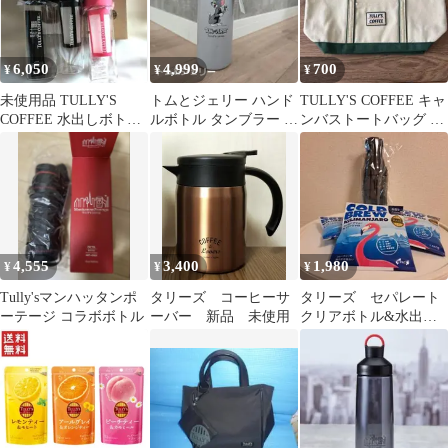
6,050
4,999
700
¥
¥
¥
未使用品 TULLY'S
トムとジェリー ハンド
TULLY'S COFFEE キャ
COFFEE 水出しボトル
ルボトル タンブラー 水
ンバストートバッグ グ
3本セット
筒 保冷 保温
リーン 2025福袋
4,555
3,400
1,980
¥
¥
¥
Tully'sマンハッタンポ
タリーズ コーヒーサ
タリーズ セパレート
ーテージ コラボボトル
ーバー 新品 未使用
クリアボトル&水出し
コーヒー サマージャ
ーニーバッグ