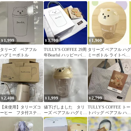
ッグ
ーズ TXT トライタン
ボトル
1,999
3,700
1,900
¥
¥
¥
タリーズ ベアフル
TULLY'S COFFEE 29周
タリーズ ベアフル ハグ
ハグミーボトル
年Bearful ハッピーバッ
ミーボトル ライトベー
グ
ジュ
2,400
1,999
2,799
¥
¥
¥
【未使用】タリーズコ
値下げしました タリ
TULLY'S COFFEE トー
ーヒー フタ付ステン
ーズ ベアフル ハグミー
トバッグ ベアフル ハグ
レスケトル ベージュ
ボトル
ミーボトル