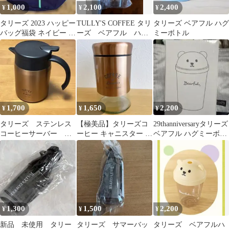
1,000
2,100
2,400
¥
¥
¥
タリーズ 2023 ハッピー
TULLY'S COFFEE タリ
タリーズ ベアフル ハグ
バッグ福袋 ネイビー オ
ーズ ベアフル ハグ
ミーボトル
ンワード
ミーボトル １個
1,700
1,650
2,200
¥
¥
¥
タリーズ ステンレス
【極美品】タリーズコ
29thanniversaryタリーズ
コーヒーサーバー 福
ーヒー キャニスター ガ
ベアフル ハグミーボト
袋
ラス瓶
ル ライトベージュ
1,300
1,500
2,200
¥
¥
¥
新品 未使用 タリー
タリーズ サマーバッ
タリーズ ベアフルハ