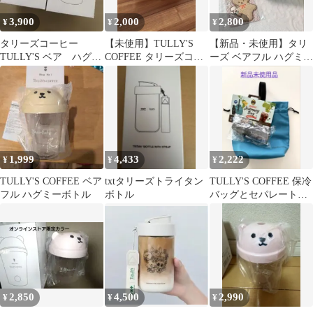
3,900
2,000
2,800
¥
¥
¥
タリーズコーヒー
【未使用】TULLY'S
【新品・未使用】タリ
TULLY'S ベア ハグミ
COFFEE タリーズコー
ーズ ベアフル ハグミー
ーボトル
ヒー グレー トートバッ
ボトル＆チャームセッ
グ
ト
1,999
4,433
2,222
¥
¥
¥
TULLY'S COFFEE ベア
txtタリーズトライタン
TULLY'S COFFEE 保冷
フル ハグミーボトル
ボトル
バッグとセパレートク
リアボトル
2,850
4,500
2,990
¥
¥
¥