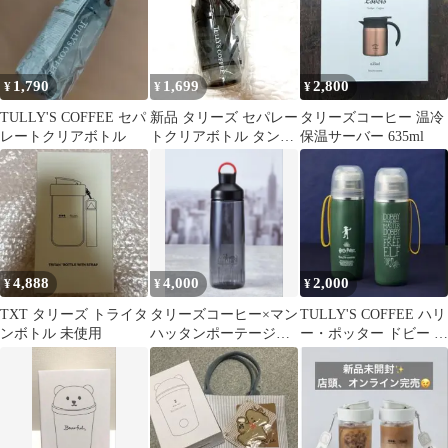
1,790
1,699
2,800
¥
¥
¥
TULLY'S COFFEE セパ
新品 タリーズ セパレー
タリーズコーヒー 温冷
レートクリアボトル
トクリアボトル タンブ
保温サーバー 635ml
ラー マグ 水筒 マイボ
トル
4,888
4,000
2,000
¥
¥
¥
TXT タリーズ トライタ
タリーズコーヒー×マン
TULLY'S COFFEE ハリ
ンボトル 未使用
ハッタンポーテージ
ー・ポッター ドビー ス
ウォーターボトル
テンレスボトル