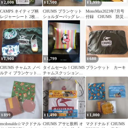
2,000
1,500
1,999
¥
¥
¥
CAMPS ネイティブ柄
CHUMS ブランケット
MonoMax2023年7月号
レジャーシート 2枚セ
ショルダーバッグ レン
付録 CHUMS 防災5
ット
ゲ豆皿 カラーチェンジ
点セット
タンブラー
1,900
1,799
680
¥
¥
¥
CHUMS チャムス ノベ
タイムセール！CHUMS
ブランケット カーキ
ルティ ブランケット
チャムスクッションカ
ボトルホルダー 保冷
バー レインボーストラ
バッグ 4点
イプ両面加工
899
1,490
1,000
¥
¥
¥
mcdonalds☆マクドナル
CHUMS アサヒ飲料 オ
マクドナルド CHUMS