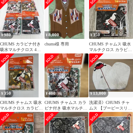
ンケット
980
8,000
350
¥
¥
¥
CHUMS カラビナ付き
chums様 専用
CHUMS チャムス 吸水
吸水マルチクロス 4枚
マルチクロス カラビナ
セット
付き 非売品
350
400
13,000
¥
¥
¥
CHUMS チャムス 吸水
CHUMS チャムス カラ
洗濯済》CHUMS チャ
マルチクロス カラビナ
ビナ付き 吸水マルチク
ムス 【ブービースリー
付き
ロス
ピングバッグ/寝袋】廃
盤品 /希少