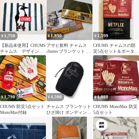
1,750
1,890
1,599
¥
¥
¥
【新品未使用】CHUMS
アサヒ飲料 チャムス
CHUMS チャムスの防
チャムス デザインマ
chums ブランケット ラ
災5点セット＆ポータブ
ット サイズ約40cm×
ンチバック 【新品・未
ルLEDランタン
約60cm
使用】
1,790
4,500
1,888
¥
¥
¥
CHUMS 防災5点セット
チャムス ブランケット
CHUMS MonoMax 防災
MonoMax付録
ひざ掛け ボンディング
5点セット
フリースブランケット