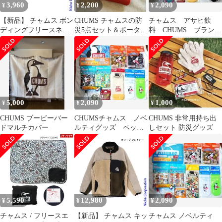
3,960
2,200
2,090
¥
¥
¥
【新品】 チャムス ボン
CHUMS チャムスの防
チャムス アサヒ飲
ディングフリースネッ
災5点セット＆ポータブ
料 CHUMS ブランケ
クウォーマー CH09-
ルLEDランタン
ット ペットボトルカ
1336 アウトドア ウェア
バー ノベルティ
ユニセックス キャンプ
用品
5,000
2,090
1,000
¥
¥
¥
CHUMS ブービーバー
CHUMSチャムス ノベ
CHUMS 非常用持ち出
ドマルチカバー
ルティグッズ ペット
しセット 防災グッズ
ボトルカバー ブラン
ケット 未開封
5,590
12,980
2,090
¥
¥
¥
チャムス / フリースエ
【新品】 チャムス キッ
チャムス ノベルティ