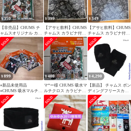
350
399
349
¥
¥
¥
【非売品】CHUMS チ
【アサヒ飲料】CHUMS
【アサヒ飲料】CHUMS
ャムスオリジナル カラ
チャムス カラビナ付き
チャムス カラビナ付き
ビナ付き 吸水マルチク
吸水マルチクロス
吸水マルチクロス
ロス
899
400
4,290
¥
¥
¥
⭐︎新品未使用品
マ*ー様 CHUMS 吸水マ
【新品】 チャムス ボン
⭐︎CHUMS 吸水マルチク
ルチクロス カラビナ付
ディングフリースカフ
ロス 4種コンプリート
き
ゲイター CH09-1337 ア
セット
ウトドア ウェア 手袋
手ぶくろ ユニセックス
キャンプ用品