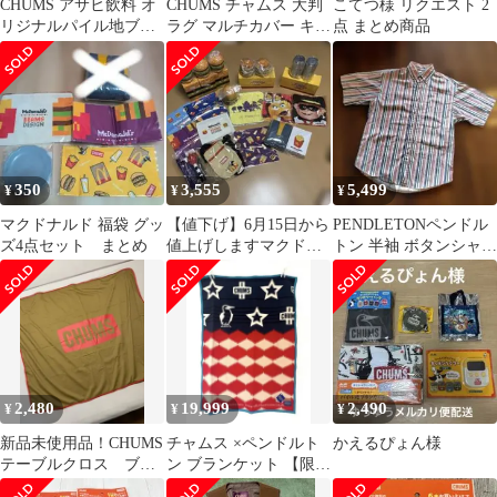
CHUMS アサヒ飲料 オ
CHUMS チャムス 大判
こてつ様 リクエスト 2
リジナルパイル地ブラ
ラグ マルチカバー キャ
点 まとめ商品
ンケット
ンプ アウトドア
350
3,555
5,499
¥
¥
¥
マクドナルド 福袋 グッ
【値下げ】6月15日から
PENDLETONペンドル
ズ4点セット まとめ
値上げしますマクドナ
トン 半袖 ボタンシャツ
ルド福袋 まとめ売り ば
ストライプ系柄 USA製
ら売り可能
2,480
19,999
2,490
¥
¥
¥
新品未使用品！CHUMS
チャムス ×ペンドルト
かえるぴょん様
テーブルクロス ブラ
ン ブランケット 【限定
ウン
商品】 30周年記念 ブラ