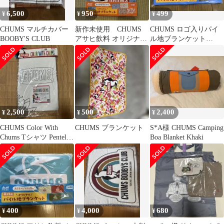
6,500
950
499
¥
¥
¥
CHUMS マルチカバー
新作未使用 CHUMS
CHUMS ロゴ入りパイ
BOOBY'S CLUB
アサヒ飲料 オリジナル
ル地ブランケット
パイル地ブランケット
500×800mm
2枚セット
2,500
500
2,400
¥
¥
¥
CHUMS Color With
CHUMS ブランケット
S*A様 CHUMS Camping
Chums Tシャツ Pentelク
Boa Blanket Khaki
レヨン付
400
4,000
680
¥
¥
¥