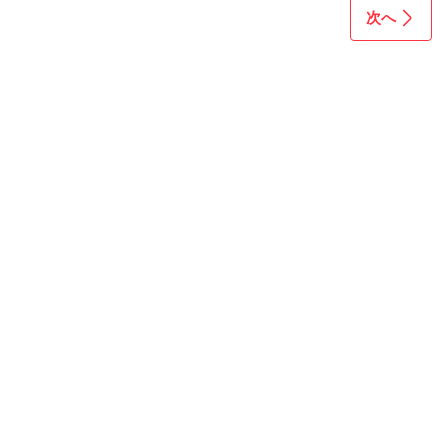
ター フリース ユニセッ
次へ
クス キャンプ用品 フー
ド付き 防風 保温