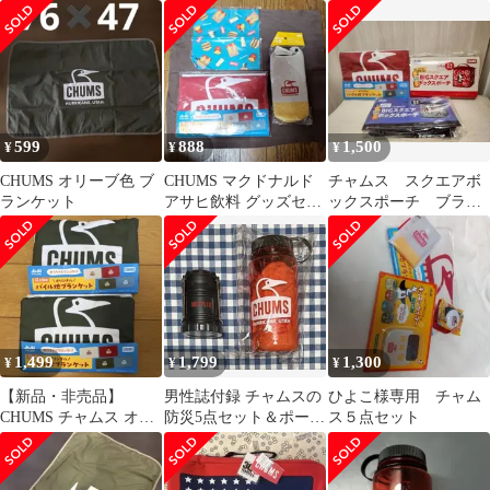
リュック 救急セット 40
ト 130x160cm 車中泊
躍！
点＋α
599
888
1,500
¥
¥
¥
CHUMS オリーブ色 ブ
CHUMS マクドナルド
チャムス スクエアボ
ランケット
アサヒ飲料 グッズセッ
ックスポーチ ブラン
ト
ケット
1,499
1,799
1,300
¥
¥
¥
【新品・非売品】
男性誌付録 チャムスの
ひよこ様専用 チャム
CHUMS チャムス オリ
防災5点セット＆ポータ
ス５点セット
ジナルパイル地ブラン
ブルLEDランタン
ケット 2枚セット