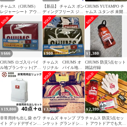
チャムス（CHUMS）
【新品】 チャムス ボン
CHUMS YUTAMPO チ
レジャーシート アウト
ディングフリース ジッ
ャムス ユタンポ 未開封
ドア キャンプ ブービー
プ パーカー CH04-1476
品
フェイスピクニックシ
アウトドア ウェア アウ
ート CH62-2079-
ター フリース ユニセッ
M095（カーキ/ＦＦ）
クス キャンプ用品 フー
ド付き 防風 保温
666
900
1,380
¥
¥
¥
CHUMS ロゴ入りパイ
チャムス CHUMS オ
CHUMS 防災5点セット
ル地ブランケット(アサ
リジナル パイル地
雑誌付録
ヒ飲料 オリジナル)
ブランケット ひざ掛
け 未使用 2枚
19,800
3,900
2,399
¥
¥
¥
非常用持ち出し袋 ホワ
チャムズ キャンプ ブラ
チャムス 防災5点セッ
イト グッドデザイン賞
ンケット グランドシー
ト アウトドアでも大活