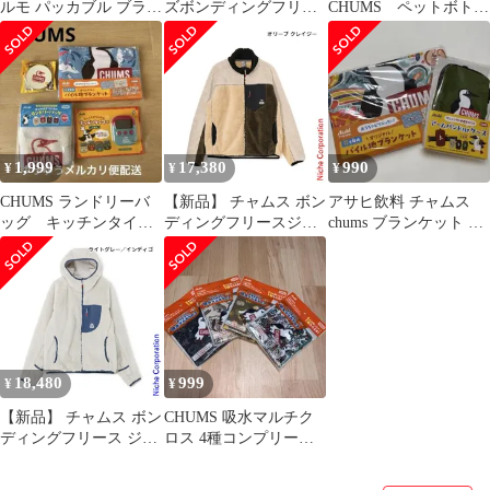
ルモ パッカブル ブラン
ズボンディングフリー
CHUMS ペットボトル
ケット グラシーズ
スジャケット CH24-
ケース マルチクロ
［Z296］
1062 アウトドア ウェア
ス ブランケット
アウター フリース キッ
ズ キャンプ用品 子供
上着 子ども
1,999
17,380
990
¥
¥
¥
CHUMS ランドリーバ
【新品】 チャムス ボン
アサヒ飲料 チャムス
ッグ キッチンタイマ
ディングフリースジャ
chums ブランケット ア
ー シリコーンカップ
ケット CH04-1434 アウ
ームバンド 【新品・未
トドア ウェア アウター
使用】②
フリース メンズ キャン
プ用品 ジャケット 起毛
フリース
18,480
999
¥
¥
【新品】 チャムス ボン
CHUMS 吸水マルチク
ディングフリース ジッ
ロス 4種コンプリート
プ パーカー CH04-1476
セット
アウトドア ウェア アウ