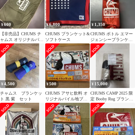
600
6,800
1,350
¥
¥
¥
【非売品】CHUMS チ
CHUMS ブランケット&
CHUMS ボトル エマー
ャムス オリジナルパイ
ソフトケース
ジェンシーブランケッ
ル地ブランケット カ
ト付
ーキ
4,500
500
15,000
¥
¥
¥
チャムス ブランケッ
CHUMS アサヒ飲料 オ
CHUMS CAMP 2025 限
ト 黒 紫 セット
リジナルパイル地ブラ
定 Booby Rug ブランケ
ンケット
ット