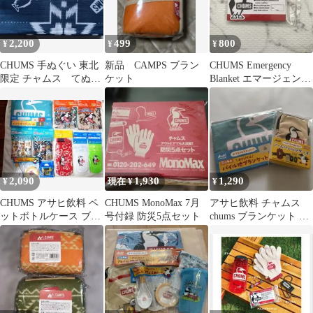
2,200
499
800
¥
¥
¥
CHUMS 手ぬぐい 東北
新品 CAMPS ブラン
CHUMS Emergency
限定 チャムス てぬぐ
ケット
Blanket エマージェンシ
い くすみ青色
ーシート
2,090
1,930
1,290
¥
現在 ¥
¥
CHUMS アサヒ飲料 ペ
CHUMS MonoMax 7月
アサヒ飲料 チャムス
ットボトルケース ブラ
号付録 防災5点セット
chums ブランケット ア
ンケット クロス ノベ
ームバンド 【新品・未
ルティ
使用】