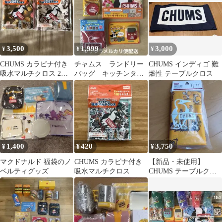
3,500
1,999
3,000
¥
¥
¥
CHUMS カラビナ付き
チャムス ランドリー
CHUMS インディゴ 難
吸水マルチクロス 2枚
バッグ キッチンタイ
燃性 テーブルクロス
セット
マー シリコーンカッ
プ
1,400
420
3,750
¥
¥
¥
マクドナルド 福袋のノ
CHUMS カラビナ付き
【新品・未使用】
ベルティグッズ
吸水マルチクロス
CHUMS テーブルクロ
ス 140x110cm