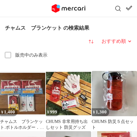
チャムス ブランケット の検索結果
並び替え
販売中のみ表示
1,400
999
1,300
¥
¥
¥
チャムス ブランケッ
CHUMS 非常用持ち出
CHUMS 防災５点セッ
ト.ボトルホルダー．ケ
しセット 防災グッズ
ト
ース 5セット