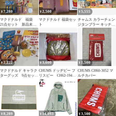
7,280
2,500
5,555
¥
¥
¥
マクドナルド 福袋
マクドナルド 福袋セッ
チャムス カラーチェン
21点セット 新品未使
ト
ジタンブラー キッチン
用 ランタン スープ
タイマー バッグ 保
ジャー チャムス
冷剤 まとめ売り
2,222
3,600
1,500
¥
¥
¥
マクドナルド キャラク
CHUMS ドッヂビー フ
CHUMS CH60-3052 マ
ターグッズ 9点セッ
リスビー CH62-1947-
ルチカバー
ト 福袋
Y001
8,289
14,093
3,500
¥
¥
¥