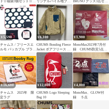
ド☆福袋3個セット☆ブ
リジナルパイル地ブラ
BRUNO グッズ3点セッ
ランケット☆chumsコラ
ンケット ランチミニ
ト
ボ
バッグ
5,590
6,100
1,980
¥
¥
¥
チャムス / フリースエ
CHUMS Bonding Fleece
MonoMax2023年7月付
ルモ パッカブル ブラン
Jacket ボアフリース ベ
録 CHUMS防災5点セ
ケット ドット［230］
ージュ
ットチャムス は-8
16,680
12,000
4,000
¥
¥
¥
チャムス 2025年 限
CHUMS Logo Sleeping
MonoMax、GLOW付
定ラグ
Bag 10
録 ５点