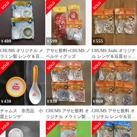
セット 5セット
ン 非売品
400
599
555
¥
¥
¥
CHUMS オリジナル メ
アサヒ飲料×CHUMS ノ
CHUMS Asahi オリジナ
ラミン製 レンゲ＆豆皿
ベルティグッズ
ル レンゲ＆豆皿セット
セット2セット
2種
430
930
960
¥
¥
¥
チャムス 非売品 小
CHUMS アサヒ飲料 オ
CHUMS アサヒ飲料 オ
皿とレンゲ
リジナル メラミン製レ
リジナル レンゲ＆豆皿
ンゲ＆豆皿 全4種
セット 4種