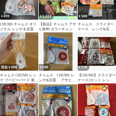
499
2,222
588
¥
¥
¥
CHUMS チャムス オリ
【新品】チャムス アサ
チャムス スライダー
ジナル レンゲ＆豆皿セ
ヒ飲料 カラーチェンジ
ケース レンゲ&豆
ット 未開封
タンブラー おまけ付き
皿 保冷バック
400
500
710
現在 ¥
¥
¥
チャムス CHUMS レン
チャムス CHUMS レ
【CHUMS】スライダー
ゲ ブービーバード 新品
ンゲ&豆皿 アサヒ
ケース2セット レンゲ
スープスプーン
ASAHI
豆皿2セット まとめ売
り