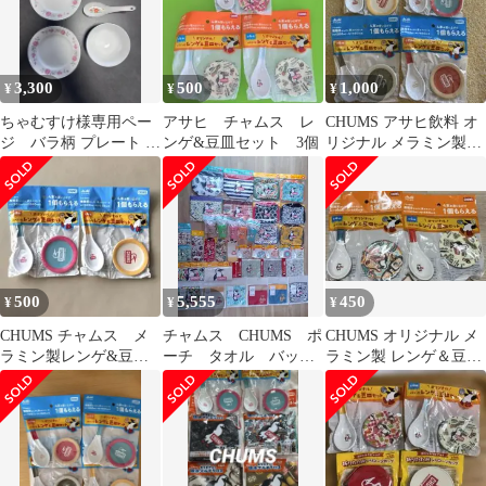
3,300
500
1,000
¥
¥
¥
ちゃむすけ様専用ペー
アサヒ チャムス レ
CHUMS アサヒ飲料 オ
ジ バラ柄 プレート 2
ンゲ&豆皿セット 3個
リジナル メラミン製レ
枚 レンゲ 茶碗 セット
ンゲ＆豆皿 4種セット
500
5,555
450
¥
¥
¥
CHUMS チャムス メ
チャムス CHUMS ポ
CHUMS オリジナル メ
ラミン製レンゲ&豆皿
ーチ タオル バッ
ラミン製 レンゲ＆豆皿
セット
グ タンブラー 保冷
セット 2種
バッグ