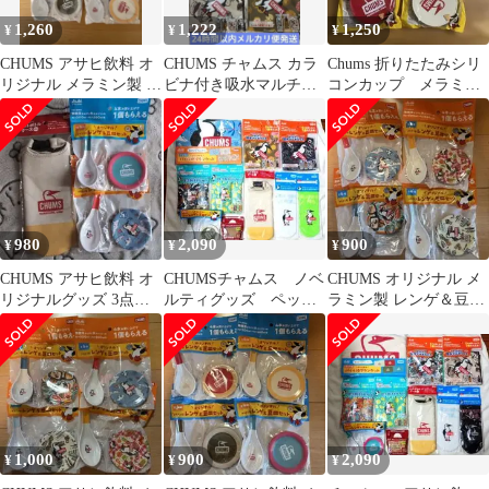
1,260
1,222
1,250
¥
¥
¥
CHUMS アサヒ飲料 オ
CHUMS チャムス カラ
Chums 折りたたみシリ
リジナル メラミン製 レ
ビナ付き吸水マルチク
コンカップ メラミン
ンゲ＆豆皿セット
ロス 4種 /レンゲ&豆皿
レンゲ&豆皿 2つセット
2組
980
2,090
900
¥
¥
¥
CHUMS アサヒ飲料 オ
CHUMSチャムス ノベ
CHUMS オリジナル メ
リジナルグッズ 3点セ
ルティグッズ ペット
ラミン製 レンゲ＆豆皿
ット
ボトルカバー ブラン
セット 全4種
ケット 未開封
1,000
900
2,090
¥
¥
¥