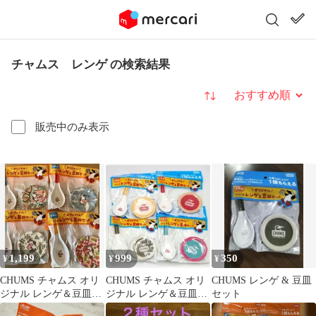
チャムス レンゲ の検索結果
並び替え
販売中のみ表示
1,199
999
350
¥
¥
¥
CHUMS チャムス オリ
CHUMS チャムス オリ
CHUMS レンゲ & 豆皿
ジナル レンゲ＆豆皿セ
ジナル レンゲ＆豆皿セ
セット
ット 全4種
ット 全4種 コンプリー