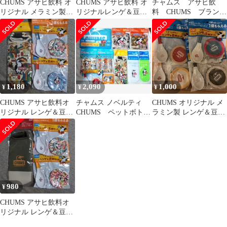
CHUMS アサヒ飲料 オ
CHUMS アサヒ飲料 オ
チャムス アサヒ飲
リジナル メラミン製レ
リジナルレンゲ＆豆皿
料 CHUMS ブランケ
ンゲ＆豆皿全4種セット
セット 全4種
ット ペットボトルカ
バー ノベルティ
1,180
2,090
1,000
¥
¥
¥
CHUMS アサヒ飲料オ
チャムス ノベルティ
CHUMS オリジナル メ
リジナル レンゲ＆豆皿
CHUMS ペットボトル
ラミン製 レンゲ＆豆皿
セット
ケース マルチクロ
セット 全4種
ス ブランケット
980
¥
CHUMS アサヒ飲料オ
リジナル レンゲ＆豆皿
セット ペットボトルケ