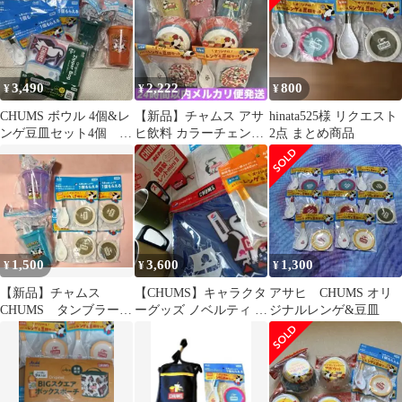
3,490
2,222
800
¥
¥
¥
CHUMS ボウル 4個&レ
【新品】チャムス アサ
hinata525様 リクエスト
ンゲ豆皿セット4個 コ
ヒ飲料 カラーチェンジ
2点 まとめ商品
ンプリート タンブラー
タンブラー ボウル レン
ゲ&豆皿
1,500
3,600
1,300
¥
¥
¥
【新品】チャムス
【CHUMS】キャラクタ
アサヒ CHUMS オリ
CHUMS タンブラー
ーグッズ ノベルティ ア
ジナルレンゲ&豆皿
×2、メラミン製レンゲ
ウトドア コラボ 8点セ
＆豆皿×４のセット
ット