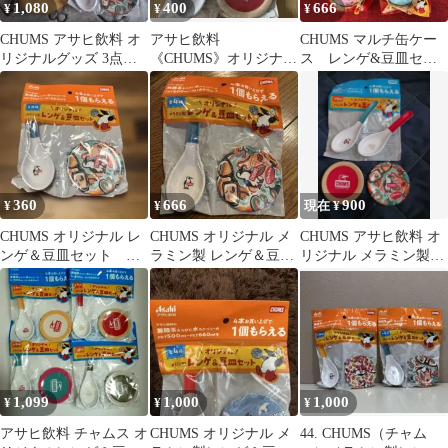
1,080
400
666
¥
¥
¥
CHUMS アサヒ飲料 オ
アサヒ飲料
CHUMS マルチ缶ケー
リジナルグッズ 3点セ
《CHUMS》オリジナ
ス レンゲ&豆皿セッ
ット
ル レンゲ＆豆皿セッ
ト
ト
360
666
900
¥
¥
現在 ¥
CHUMS オリジナル レ
CHUMS オリジナル メ
CHUMS アサヒ飲料 オ
ンゲ＆豆皿セット 新
ラミン製 レンゲ＆豆皿
リジナル メラミン製レ
品未開封
セット
ンゲ＆豆皿セット
1,099
1,000
1,000
¥
¥
¥
アサヒ飲料 チャムス オ
CHUMS オリジナル メ
44. CHUMS（チャム