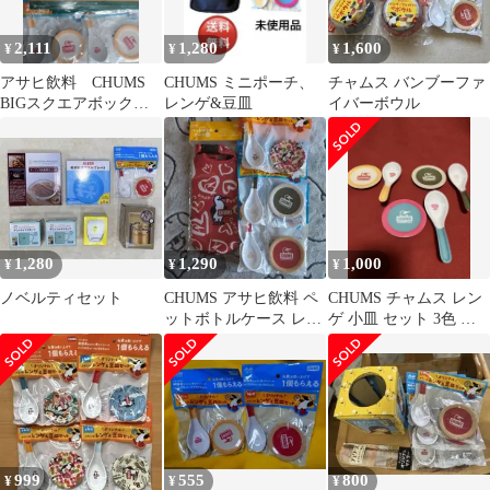
2,111
1,280
1,600
¥
¥
¥
アサヒ飲料 CHUMS
CHUMS ミニポーチ、
チャムス バンブーファ
BIGスクエアボックス
レンゲ&豆皿
イバーボウル
ポーチ レンゲ&豆皿
セット
1,280
1,290
1,000
¥
¥
¥
ノベルティセット
CHUMS アサヒ飲料 ペ
CHUMS チャムス レン
ットボトルケース レン
ゲ 小皿 セット 3色 非
ゲ 豆皿セット
売品
999
555
800
¥
¥
¥