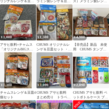
リジナルレンゲ＆豆皿
ラミン製レンゲ＆豆皿
ス）メラミン製レンゲ
全４種 メラミン製
セット
＆豆皿セット 2個セッ
ト
1,000
1,500
4,980
¥
¥
¥
アサヒ飲料×チャムス
CHUMS オリジナルレ
【非売品】新品 未使
「オリジナルBIGスク
ンゲ＆豆皿セット ・ペ
用 CHUMS タンブラ
エアボックスポー
ットボトルケース
ー レンゲ ペットボ
チ」 レンゲ豆皿セッ
トルカバー
ト
1,300
3,000
2,090
¥
¥
¥
チャムスレンゲ＆豆皿4
CHUMS アサヒ飲料
CHUMS アサヒ飲料 ペ
個セット
まとめ売り トラベル
ットボトルケース ブラ
ケース ペットボトル
ンケット クロス ノベ
ケース 豆皿 他
ルティ