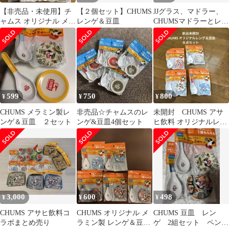
【非売品・未使用】チ
【２個セット】CHUMS
JJグラス、マドラー、
ャムス オリジナル メラ
レンゲ＆豆皿
CHUMSマドラーとレン
ミン製レンゲ＆豆皿 全
ゲ
4種セット
599
750
800
¥
¥
¥
CHUMS メラミン製レ
非売品☆チャムスのレ
未開封 CHUMS アサ
ンゲ＆豆皿 ２セット
ンゲ&豆皿4個セット
ヒ飲料 オリジナルレン
ゲ＆豆皿セット ８点セ
ット 食器
3,000
600
498
¥
¥
¥
CHUMS アサヒ飲料コ
CHUMS オリジナル メ
CHUMS 豆皿 レン
ラボまとめ売り
ラミン製 レンゲ＆豆皿
ゲ 2組セット ペンギ