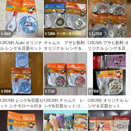
ト
460
500
1,200
¥
¥
¥
CHUMS Asahi オリジナ
チャムス アサヒ飲料
CHUMS アサヒ飲料 オ
ル レンゲ＆豆皿セット
オリジナル レンゲ＆豆
リジナル レンゲ＆豆皿
皿セット 2種セット
セット 全4種
メラミン製
900
750
700
¥
¥
¥
CHUMS レンゲ&豆皿セ
CHUMS チャムス レ
CHUMS オリジナル レ
ット シナモロール付き
ンゲ&豆皿セット×2 メ
ンゲ＆豆皿セット
ラミン製