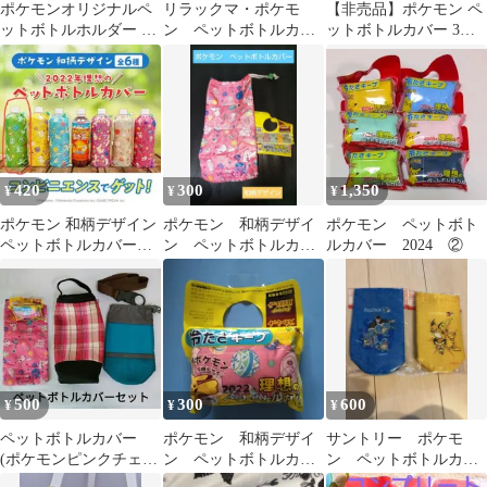
ポケモンオリジナルペ
リラックマ・ポケモ
【非売品】ポケモン ペ
ットボトルホルダー コ
ン ペットボトルカバ
ットボトルカバー 3枚
カコーラ景品 非売
ー 伊藤園６枚
セット 伊藤園 おーいお
品 ゼニガメ
茶
420
300
1,350
¥
¥
¥
ポケモン 和柄デザイン
ポケモン 和柄デザイ
ポケモン ペットボト
ペットボトルカバー
ン ペットボトルカバ
ルカバー 2024 ②
2022
ー 非売品 300円最安
値
500
300
600
¥
¥
¥
ペットボトルカバー
ポケモン 和柄デザイ
サントリー ポケモ
(ポケモンピンクチェッ
ン ペットボトルカバ
ン ペットボトルカバ
クブルー)ペットボトル
ー
ー ピカチュウ ゼニ