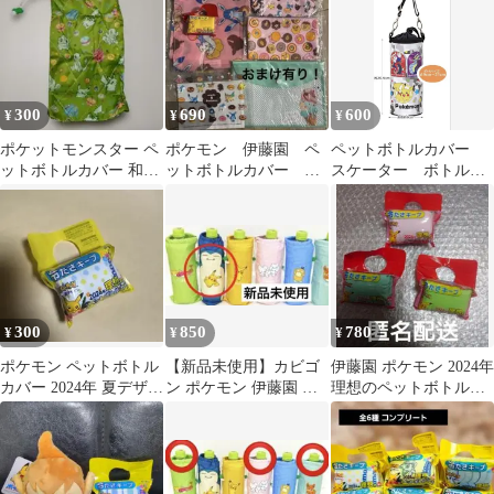
300
690
600
¥
¥
¥
ポケットモンスター ペ
ポケモン 伊藤園 ペ
ペットボトルカバー
ットボトルカバー 和柄
ットボトルカバー ミ
スケーター ボトルケ
デザイン グリーン
スド 福袋 サーティ
ース ポケモン 難あ
ワン エコバッグ
り
300
850
780
¥
¥
¥
ポケモン ペットボトル
【新品未使用】カビゴ
伊藤園 ポケモン 2024年
カバー 2024年 夏デザイ
ン ポケモン 伊藤園 ペ
理想のペットボトルカ
ン
ットボトルカバー 2024
バー 3種類セット