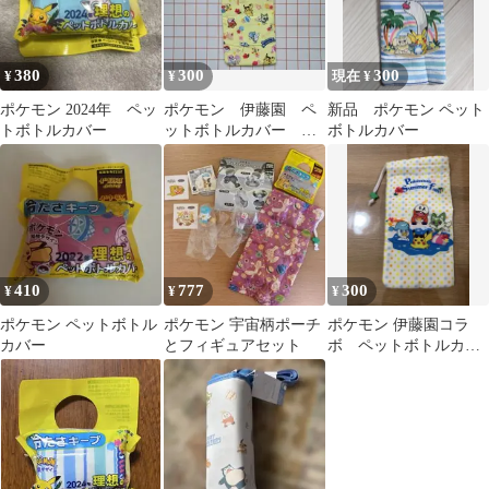
ショルダーベルト アル
ミ 肩紐 保冷 保温 軽量
ディズニー 送料無料
380
300
300
¥
¥
現在 ¥
sf-pvpf7
ポケモン 2024年 ペッ
ポケモン 伊藤園 ペ
新品 ポケモン ペット
トボトルカバー
ットボトルカバー ポ
ボトルカバー
ケットモンスター
410
777
300
¥
¥
¥
ポケモン ペットボトル
ポケモン 宇宙柄ポーチ
ポケモン 伊藤園コラ
カバー
とフィギュアセット
ボ ペットボトルカバ
ー ピカチュウ ホゲー
タ ニャオハ