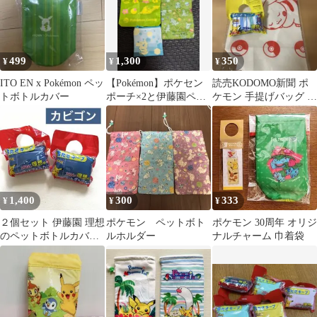
499
1,300
350
¥
¥
¥
ITO EN x Pokémon ペッ
【Pokémon】ポケセン
読売KODOMO新聞 ポ
トボトルカバー
ポーチ×2と伊藤園ペッ
ケモン 手提げバッグ と
トボトルカバー×1
ペットボトルカバー
1,400
300
333
¥
¥
¥
２個セット 伊藤園 理想
ポケモン ペットボト
ポケモン 30周年 オリジ
のペットボトルカバー
ルホルダー
ナルチャーム 巾着袋
カビゴン ポケモン