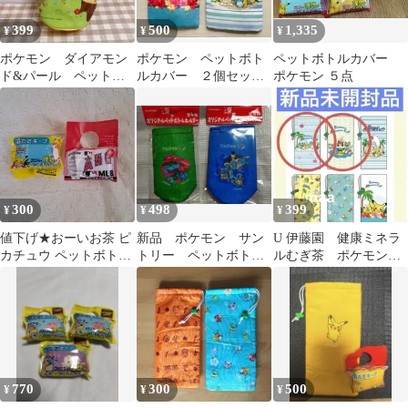
399
500
1,335
¥
¥
¥
ポケモン ダイアモン
ポケモン ペットボト
ペットボトルカバー
ド&パール ペットボ
ルカバー ２個セット
ポケモン ５点
トルカバー ボトルケ
【匿名配送】
ース 非売品
300
498
399
¥
¥
¥
値下げ★おーいお茶 ピ
新品 ポケモン サン
U 伊藤園 健康ミネラ
カチュウ ペットボトル
トリー ペットボトル
ルむぎ茶 ポケモン
カバー 2024ノベルティ
ホルダー 2個セット
ペットボトルカバー 2
とおまけ
非売品 水筒カバー
点セット
770
300
500
¥
¥
¥