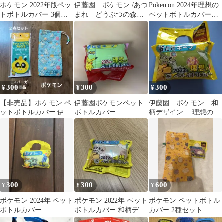
ポケモン 2022年版ペッ
伊藤園 ポケモン /あつ
Pokemon 2024年理想の
トボトルカバー 3個セ
まれ どうぶつの森
ペットボトルカバー
ット
オリジナルペットボト
ピカチュウ
ルカバー 中古
300
300
300
¥
¥
¥
【非売品】ポケモン ペ
伊藤園ポケモンペット
伊藤園 ポケモン 和
ットボトルカバー 伊藤
ボトルカバー
柄デザイン 理想のペ
園 健康ミネラルむぎ
ットボトルカバー
茶 モスバーガー
2022年
300
300
600
¥
¥
¥
ポケモン 2024年 ペット
ポケモン 2022年 ペット
ポケモン ペットボトル
ボトルカバー
ボトルカバー 和柄デザ
カバー 2種セット
イン