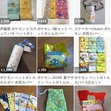
300
444
999
¥
¥
¥
伊藤園 ポケモン ピカチ
ポケモン 3枚セット ペ
スケーター(Skater) ポケ
ュウ パモ ペットボトル
ットボトルカバー
モン 水筒カバー
カバー 2枚セット
PVPF7-A
1,880
300
1,400
¥
¥
¥
ポケモン ペットボトル
ポケモン 2024年 夏デザ
ポケモン ペットボトル
ホルダー 水筒カバー
イン ペットボトルカバ
カバー 6点セット
ー