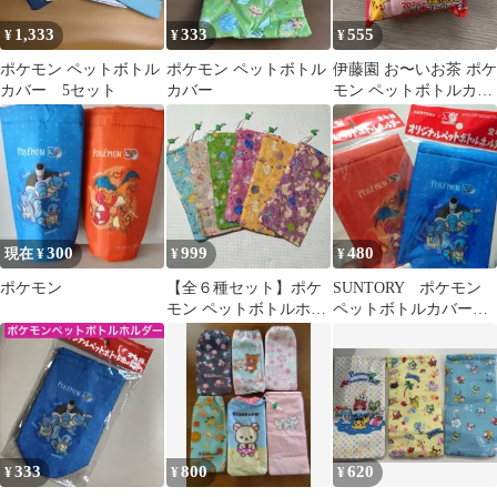
1,333
333
555
¥
¥
¥
ポケモン ペットボトル
ポケモン ペットボトル
伊藤園 お〜いお茶 ポケ
カバー 5セット
カバー
モン ペットボトルカバ
ー イッカネズミ×1個
300
999
480
現在 ¥
¥
¥
ポケモン
【全６種セット】ポケ
SUNTORY ポケモン
モン ペットボトルホル
ペットボトルカバー 2
ダー ペットボトルカバ
枚セット
ー 和柄
333
800
620
¥
¥
¥