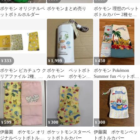
ポケモン オリジナルペ
ポケモンまとめ売り
ポケモン 理想のペット
ットボトルホルダー
ボトルカバー 2種セッ
ト
333
1,999
450
¥
¥
¥
ポケモン ピカチュウ ク
ポケモン ペットボト
ポケモン Pokémon
リアファイル 2種、コ
ルカバー ポケモンと
Summer fun ペットボト
ダックペットボトルカ
いっしょ ペットボト
ルカバー 2枚セット
バーセット
ルホルダー
599
300
300
¥
¥
¥
伊藤園 ポケモン オリ
ポケットモンスターペ
伊藤園 ポケモンペッ
ジナルペットボトルカ
ットボトルカバー
トボトルカバー