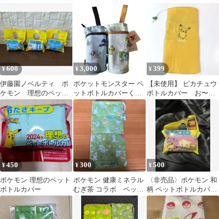
バー 保温＆保冷
500mlサイズ
600
3,000
399
¥
¥
¥
伊藤園ノベルティ ポ
ポケットモンスター ペ
【未使用】 ピカチュウ
ケモン 理想のペット
ットボトルカバーくさ
ボトルカバー お〜い
ボトルカバー 非売
タイプ&みずタイプ 2
お茶 ポケモン Pikachu
品 レア
コセット
450
300
500
¥
¥
¥
ポケモン 理想のペット
ポケモン 健康ミネラル
〈非売品〉ポケモン 和
ボトルカバー
むぎ茶 コラボ ペット
柄 ペットボトルカバー
ボトルカバー
2022年