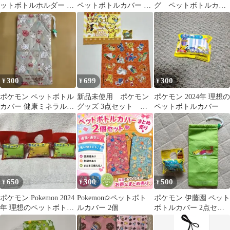
ットボトルホルダー コ
ペットボトルカバー 6
グ ペットボトルカバ
カコーラ景品 非売
種セット
ー
品 フシギダネ
300
699
300
¥
¥
¥
ポケモン ペットボトル
新品未使用 ポケモン
ポケモン 2024年 理想の
カバー 健康ミネラルむ
グッズ 3点セット ハ
ペットボトルカバー
ぎ茶
ンドタオル・ランチク
ロス ボトルカバー
650
300
500
¥
¥
¥
ポケモン Pokemon 2024
Pokemon✩ペットボト
ポケモン 伊藤園 ペット
年 理想のペットボトル
ルカバー 2個
ボトルカバー 2点セッ
カバー 3個セット
ト