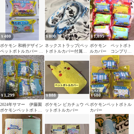
吊り下げホルダー
ガメ
400
800
1,895
¥
¥
¥
ポケモン 和柄デザイン
ネックストラップ(ペッ
ポケモン ペットボト
ペットボトルカバー 2
トボトルカバー付属
ルカバー コンプリー
種セット
品)/ポケパークカント
ト！ 伊藤園
ー限定
1,299
888
680
¥
¥
¥
2024年サマー 伊藤園
ポケモン ピカチュウ ペ
ポケモンペットボトル
ポケモンペットボトル
ットボトルカバー
カバー
カバー