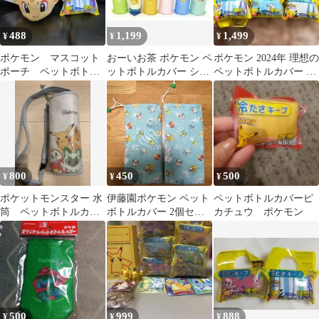
488
1,199
1,499
¥
¥
¥
ポケモン マスコット
おーいお茶 ポケモン ペ
ポケモン 2024年 理想の
ポーチ ペットボトル
ットボトルカバー シャ
ペットボトルカバー 6
カバー
リタツ パモ イッカネ
種セット
ズミ
800
450
500
¥
¥
¥
ポケットモンスター 水
伊藤園ポケモン ペット
ペットボトルカバーピ
筒 ペットボトルカバ
ボトルカバー 2個セッ
カチュウ ポケモン
ー
ト
500
999
888
¥
¥
¥