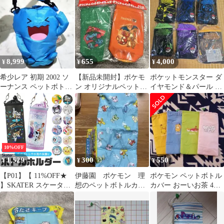
8,999
655
4,000
¥
¥
¥
希少レア 初期 2002 ソ
【新品未開封】ポケモ
ポケットモンスター ダ
ーナンス ペットボトル
ン オリジナルペットボ
イヤモンド＆パール ペ
ホルダー カバー ポケモ
トルカバー2種セット
ットボトルカバー 6種
ン
セット
10%OFF
1,529
300
550
¥
¥
¥
【P01】【 11%OFF★
伊藤園 ポケモン 理
ポケモン ペットボトル
】SKATER スケーター
想のペットボトルカバ
カバー おーいお茶 4点
ボトルケース ペットボ
ー
セット
トル カバー キッズ 男
の子 女の子 キャラクタ
ー アニメ 水筒 カバー