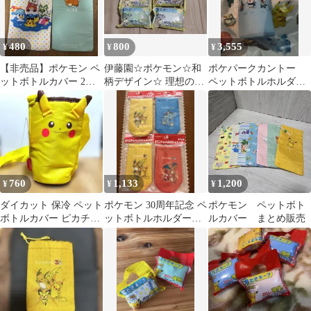
480
800
3,555
¥
¥
¥
【非売品】ポケモン ペ
伊藤園☆ポケモン☆和
ポケパークカントー
ットボトルカバー 2枚
柄デザイン☆ 理想のペ
ペットボトルホルダー
セット 伊藤園 おーい
ットボトルカバー ☆4
カバー
お茶
種☆2022年
760
1,133
1,200
¥
¥
¥
ダイカット 保冷 ペット
ポケモン 30周年記念 ペ
ポケモン ペットボト
ボトルカバー ピカチュ
ットボトルホルダー
ルカバー まとめ販売
ウ 500ml用
ペットボトルカバー
３種類４個