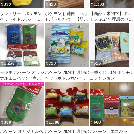
399
499
1,333
¥
¥
¥
サントリー ポケモン
ポケモン 伊藤園 ペッ
【新品．未開封】ポケ
ペットボトルカバー
トボトルカバー 【新品
モン 2024年理想のペッ
ピカチュウ ライチュ
未開封】
トボトルカバー 4個
ウ ピチュー
1,250
790
555
¥
¥
¥
未使用 ポケモン オリジ
ポケモン 2024年 理想の
一番くじ 2024 ポケモン
ナルエコバッグ 4点セ
ペットボトルカバー 3
コレクション
ット ペットボトルカバ
個
ー ^_^
300
1,500
600
¥
¥
¥
ポケモン オリジナルペ
ポケモン 2024年 理想の
ポケモン エコバッ