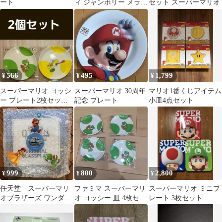
ート
ィ ジャンボリー メラミ
セット スーパーマリオ
ンプレート イオン限定
特典
566
495
1,799
¥
¥
¥
スーパーマリオ ヨッシ
スーパーマリオ 30周年
マリオ1番くじアイテム
ー プレート2枚セッ
記念 プレート
小皿4点セット
ト ファミリーマー
ト ファミマめじるし
999
800
2,800
¥
¥
¥
任天堂 スーパーマリ
ファミマ スーパーマリ
スーパーマリオ ミニプ
オブラザーズ ワンダー
オ ヨッシー 皿 4枚セッ
レート 3枚セット
オリジナル強化ガラス
ト
プレート 食器