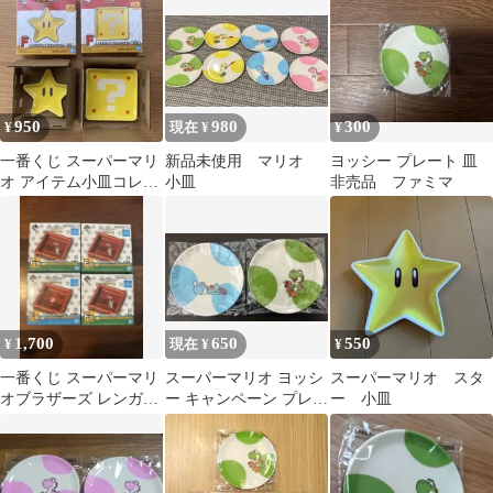
ルダーおまけ
950
980
300
¥
現在 ¥
¥
一番くじ スーパーマリ
新品未使用 マリオ
ヨッシー プレート 皿
オ アイテム小皿コレク
小皿
非売品 ファミマ
ション F賞 2種
1,700
650
550
¥
現在 ¥
¥
一番くじ スーパーマリ
スーパーマリオ ヨッシ
スーパーマリオ スタ
オブラザーズ レンガブ
ー キャンペーン プレー
ー 小皿
ロック豆皿 4枚セット
ト 2枚セット