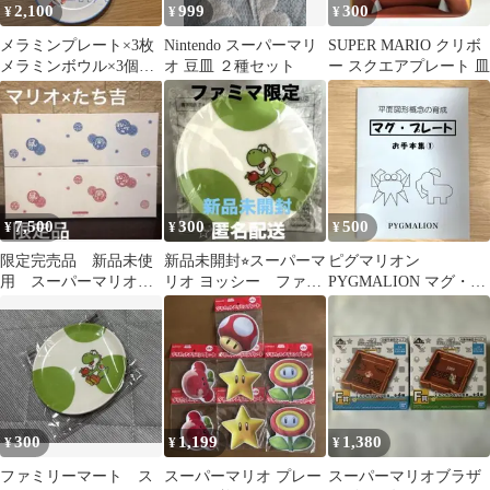
2,100
999
300
¥
¥
¥
メラミンプレート×3枚
Nintendo スーパーマリ
SUPER MARIO クリボ
メラミンボウル×3個
オ 豆皿 ２種セット
ー スクエアプレート 皿
スーパーマリオ
7,500
300
500
¥
¥
¥
限定完売品 新品未使
新品未開封⭐︎スーパーマ
ピグマリオン
用 スーパーマリオ
リオ ヨッシー ファミ
PYGMALION マグ・プ
たち吉 小皿 赤
リーマート オリジナ
レート お手本集① 平面
青 2セット
ル 豆皿 緑
図形概念の育成
300
1,199
1,380
¥
¥
¥
ファミリーマート ス
スーパーマリオ プレー
スーパーマリオブラザ