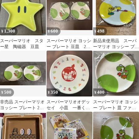
1,300
600
498
¥
¥
¥
スーパーマリオ スタ
スーパーマリオ ヨッシ
新品未使用品 スーパ
ー星 陶磁器 豆皿
ー プレート 豆皿 2枚
ーマリオ ヨッシー プレ
セット 非売品
ート 非売品 ファミマ
500
350
400
¥
¥
¥
非売品 スーパーマリオ
スーパーマリオオデッ
スーパーマリオ ヨッシ
ヨッシー プレート 2枚
セイ 小皿 一番く
ー プレート 皿 ファミ
セット
じ Nintendo 2017
リーマート