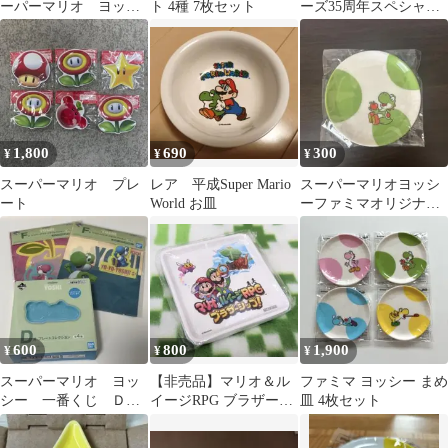
ーパーマリオ ヨッシ
ト 4種 7枚セット
ーズ35周年スペシャル
ー キャンペーン 豆皿
くじレンガブロック豆
皿 2点セット
1,800
690
300
¥
¥
¥
スーパーマリオ プレ
レア 平成Super Mario
スーパーマリオヨッシ
ート
World お皿
ーファミマオリジナル
豆皿
600
800
1,900
¥
¥
¥
スーパーマリオ ヨッ
【非売品】マリオ＆ル
ファミマ ヨッシー まめ
シー 一番くじ Ｄ
イージRPG ブラザーシ
皿 4枚セット
賞 Ｆ賞
ップ！ メラミンプレー
ト2枚セット