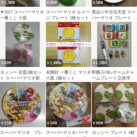
1,300
300
500
¥
¥
¥
▼2017 スーパーマリオ
スーパーマリオ ルイー
美品☆中古任天堂 スー
一番くじ 小皿
ジ プレート 2枚セット
パーマリオ プレート 小
皿 2017年製陶器
699
1,000
1,580
¥
¥
¥
ヨッシー 豆皿2枚セッ
未開封 一番くじ マリオ
即購入OK♪ゲームチャ
ト スーパーマリオ新品
小皿 2個セット
ームプレート立体浮き
未開封
彫りビーズセットマリ
オ
550
500
900
¥
¥
¥
スーパーマリオ プレ
スーパーマリオパーテ
ヨッシー プレート 4枚