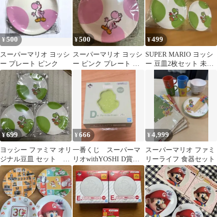
500
500
499
¥
¥
¥
スーパーマリオ ヨッシ
スーパーマリオ ヨッシ
SUPER MARIO ヨッシ
ー プレート ピンク
ー ピンク プレート 皿
ー 豆皿2枚セット 未開
未開封
封
699
666
4,999
¥
¥
¥
ヨッシー ファミマ オリ
一番くじ スーパーマ
スーパーマリオ ファミ
ジナル豆皿 セット 3
リオwithYOSHI D賞プ
リーライフ 食器セット
枚 3皿 プレート マ
レートコレクション 緑
リオ