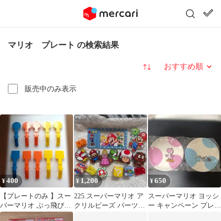
マリオ プレート の検索結果
並び替え
販売中のみ表示
400
1,200
650
¥
¥
¥
【プレートのみ 】スー
225.スーパーマリオ ア
スーパーマリオ ヨッシ
パーマリオ ぶっ飛び!
クリルビーズ パーツ詰
ー キャンペーン プレー
タワーゲーム
め合わせセット
ト 2枚セット＋キーホ