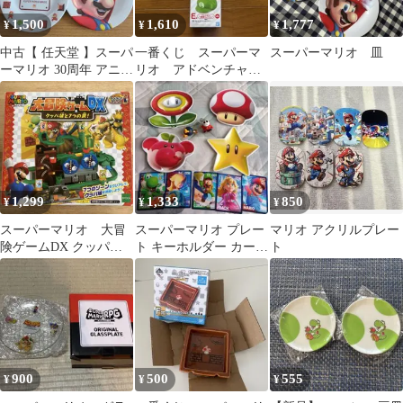
1,500
1,610
1,777
¥
¥
¥
中古【 任天堂 】スーパ
一番くじ スーパーマ
スーパーマリオ 皿
ーマリオ 30周年 アニバ
リオ アドベンチャー
ーサリー メラミン プレ
陶磁器コレクション
ート
プクプク 醤油皿
1,299
1,333
850
¥
¥
¥
スーパーマリオ 大冒
スーパーマリオ プレー
マリオ アクリルプレー
険ゲームDX クッパ城
ト キーホルダー カード
ト
と7つの罠！ エポック
セット
社 MARIO
900
500
555
¥
¥
¥