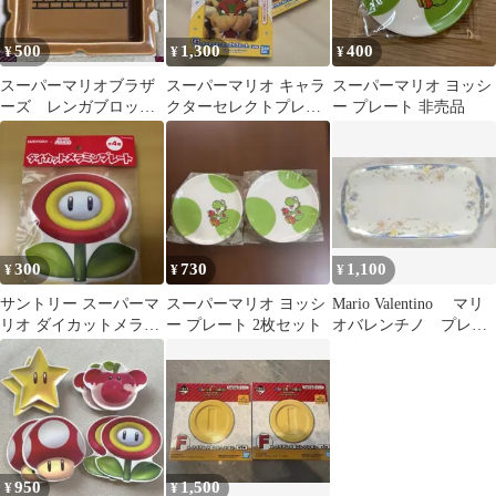
500
1,300
400
¥
¥
¥
スーパーマリオブラザ
スーパーマリオ キャラ
スーパーマリオ ヨッシ
ーズ レンガブロック
クターセレクトプレー
ー プレート 非売品
豆皿
トセット
300
730
1,100
¥
¥
¥
サントリー スーパーマ
スーパーマリオ ヨッシ
Mario Valentino マリ
リオ ダイカットメラミ
ー プレート 2枚セット
オバレンチノ プレー
ンプレート ファイアフ
ト 長皿 花柄
ラワー
950
1,500
¥
¥