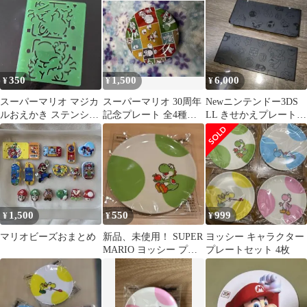
350
1,500
6,000
¥
¥
¥
スーパーマリオ マジカ
スーパーマリオ 30周年
Newニンテンドー3DS
ルおえかき ステンシル
記念プレート 全4種セ
LL きせかえプレート
プレート(ヨッシー)
ット
マリオ柄
1,500
550
999
¥
¥
¥
マリオビーズおまとめ
新品、未使用！ SUPER
ヨッシー キャラクター
MARIO ヨッシー プレ
プレートセット 4枚
ート