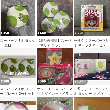
めて
3枚セット
レクトプレート ルイー
ジ
350
680
350
¥
¥
¥
スーパーマリオ ヨッシ
【新品未開封】スーパ
一番くじ スーパーマリ
ー 豆皿
ーマリオ ヨッシー フ
オ キャラクターセレク
ァミリーマート オリジ
トプレート マリオ
ナル豆皿3枚
お皿 未使用
500
500
1,888
¥
¥
¥
スーパーマリオ ヨッシ
サントリー スーパーマ
一番くじ スーパーマリ
ー プレート 2枚セット
リオ ダイカットメラミ
オ ヨッシー マグカップ
ンプレート 3種セット
プレートセット