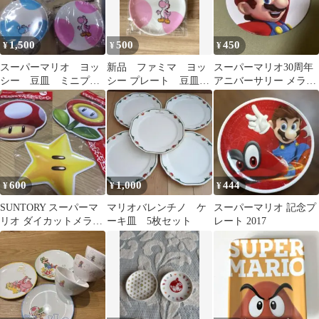
1,500
500
450
¥
¥
¥
スーパーマリオ ヨッ
新品 ファミマ ヨッ
スーパーマリオ30周年
シー 豆皿 ミニプレ
シー プレート 豆皿
アニバーサリー メラミ
ート 3種セット
ピンク
ンプレート マリオ
600
1,000
444
¥
¥
¥
SUNTORY スーパーマ
マリオバレンチノ ケ
スーパーマリオ 記念プ
リオ ダイカットメラミ
ーキ皿 5枚セット
レート 2017
ンプレート