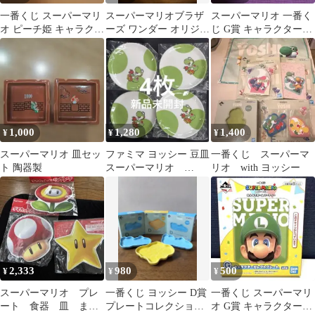
一番くじ スーパーマリ
スーパーマリオブラザ
スーパーマリオ 一番く
オ ピーチ姫 キャラクタ
ーズ ワンダー オリジナ
じ G賞 キャラクターセ
ーセレクトプレート
ル強化ガラスプレート
レクトプレート 3種
1,000
1,280
1,400
¥
¥
¥
スーパーマリオ 皿セッ
ファミマ ヨッシー 豆皿
一番くじ スーパーマ
ト 陶器製
スーパーマリオ
リオ with ヨッシー
Nintendo 4枚 一番く
じ 皿
2,333
980
500
¥
¥
¥
スーパーマリオ プレ
一番くじ ヨッシー D賞
一番くじ スーパーマリ
ート 食器 皿 まと
プレートコレクション
オ G賞 キャラクターセ