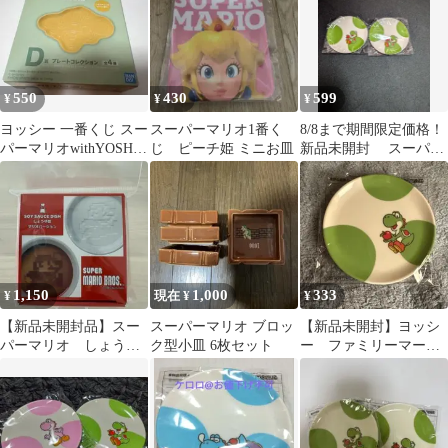
550
430
599
¥
¥
¥
ヨッシー 一番くじ スー
スーパーマリオ1番く
8/8まで期間限定価格！
パーマリオwithYOSHI
じ ピーチ姫 ミニお皿
新品未開封 スーパー
D賞 プレートコレクシ
マリオ ヨッシー 豆皿
ョン
2枚セット
1,150
1,000
333
¥
現在 ¥
¥
【新品未開封品】スー
スーパーマリオ ブロッ
【新品未開封】ヨッシ
パーマリオ しょう油
ク型小皿 6枚セット
ー ファミリーマート
皿 マリオバージョン
オリジナル豆皿ファミ
マスーパーマリオ