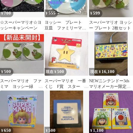
700
555
599
¥
¥
¥
☆スーパーマリオ☆ヨ
ヨッシー プレート
スーパーマリオ ヨッシ
ッシーキャンペーン
豆皿 ファミリーマー
ー プレート 2枚セット
ト ファミマ 皿
500
500
16,100
¥
現在 ¥
現在 ¥
スーパーマリオ ファ
スーパーマリオ 一番
NEWニンテンドー3ds
ミマ ヨッシー緑 豆
くじ F賞 スター 小
マリオメーカー限定プ
皿 2枚
皿
レート、充電器付き
ジャンク品
650
500
1,100
¥
¥
¥