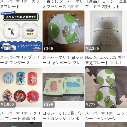
スーパーマリオ ガラ
一番くじ スーパーマリ
【新品】 ヨッシー 豆皿
スプレート
オブラザーズ F賞 4/1レ
ファミマ 2枚セット ス
ンガブロック豆皿
ーパーマリオ
600
360
2,280
¥
¥
¥
スーパーマリオブラザ
スーパーマリオ ヨッシ
New Nintendo 3DS 着せ
ーズ ワンダー スクエア
ー キャンペーン プレー
替えプレート マリオ ス
小皿 2枚セット
ト
プラトゥーン
1,000
999
777
¥
¥
¥
スーパーマリオ アクリ
ヨッシーくじ D賞 プレ
スーパーマリオ ヨッ
ル プレート 豪華 14枚
ートコレクション 水色
シーキャンペーン プ
セット
&ピンク
レート ファミマ限定