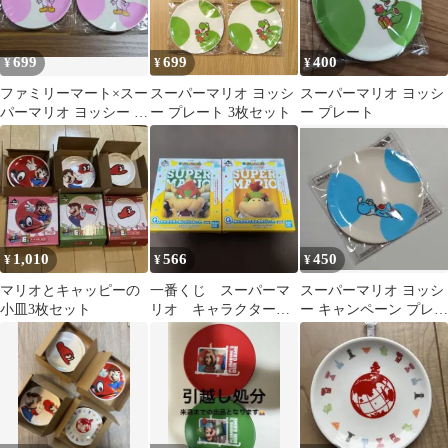
699
699
400
¥
¥
¥
ファミリーマート×スー
スーパーマリオ ヨッシ
スーパーマリオ ヨッシ
パーマリオ ヨッシー オ
ー プレート 3枚セット
ー プレート
リジナル豆皿プレート
ピンク
1,010
566
450
¥
¥
¥
マリオとキャッピーの
一番くじ スーパーマ
スーパーマリオ ヨッシ
小皿3枚セット
リオ キャラクターセ
ー キャンペーン プレー
レクトプレート
ト