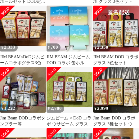
ボールセット DOD定量
ボ グラス 3色セット
ポーラー＆オリジナル
ジョッキ2個
2,333
700
2,350
¥
¥
¥
JIM BEAM×DoDジムビ
JIM BEAM ジムビーム
JIM BEAM DOD コラボ
ームコラボグラス3色セ
DOD コラボ 缶ホルダ
グラス 3色セット
ット
ー 全4種セット
1,222
2,780
2,999
¥
¥
¥
Jim Beam DODコラボタ
ジムビーム × DoD コラ
Jim Beam DOD コラボ
ンブラー等
ボ ウサビーム グラス 3
グラス 3種セット ウサ
種セット コンプ
ビームグラス