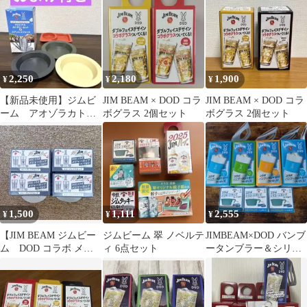
2,250
2,180
1,900
¥
¥
¥
【新品未使用】ジムビ
JIM BEAM × DOD コラ
JIM BEAM × DOD コラ
ーム アオゾラカトラ
ボグラス 2個セット
ボグラス 2個セット
リーセット DOD ス
テンレス 非売品
1,500
1,111
2,555
¥
¥
¥
【JIM BEAM ジムビー
ジムビーム 翠 ノベルテ
JIMBEAM×DOD バンブ
ム DOD コラボ メジ
ィ 6点セット
ータンブラー＆シリコ
ャーカップ 4個セッ
ーンカップ
ト】