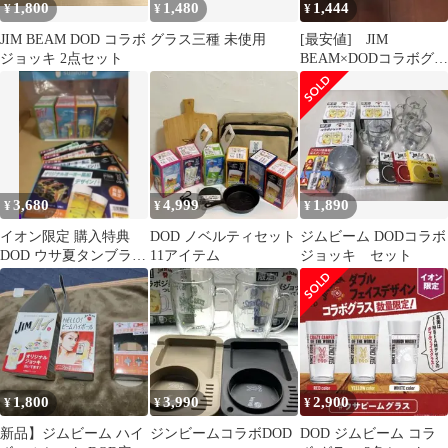
1,800
1,480
1,444
¥
¥
¥
JIM BEAM DOD コラボ
グラス三種 未使用
[最安値] JIM
ジョッキ 2点セット
BEAM×DODコラボグラ
ス JIM BEAM グラス
3,680
4,999
1,890
¥
¥
¥
イオン限定 購入特典
DOD ノベルティセット
ジムビーム DODコラボ
DOD ウサ夏タンブラー
11アイテム
ジョッキ セット
全4種×2 等 計10点 未開
封
1,800
3,990
2,900
¥
¥
¥
新品】ジムビーム ハイ
ジンビームコラボDOD
DOD ジムビーム コラ