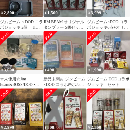
2,800
1,500
3,999
¥
¥
¥
ジムビーム × DOD コラ
JIM BEAM オリジナル
ジムビーム×DOD コラ
ボジョッキ 2個 JIM
タンブラー 5個セット
ボジョッキ6点+オリジ
BEAM
非売品 定量ポーラー
ナルジョッキ9点+他19
付き
点セット
3,600
490
1,990
¥
¥
¥
☆未使用☆Jim
新品未開封 ジンビーム
ジムビーム DODコラボ
Beam&BOSS/DOD •コ
×DOD コラボ缶ホルダ
ジョッキ セット
ラボグッズ/12点☆
ー3枚セット
2,999
800
2,300
¥
¥
¥