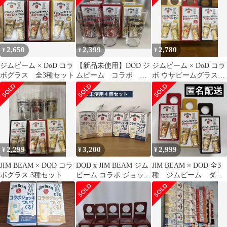
2,650
2,399
2,780
¥
¥
¥
ジムビーム × DoD コラ
【新品未使用】DOD ジ
ジムビーム × DoD コラ
ボグラス 全3種セット
ムビーム コラボ グ
ボ ウサビームグラス
ラス 3個セット 非売
グラス 3種セット コン
品
プ
2,299
3,200
2,999
¥
¥
¥
JIM BEAM × DOD コラ
DOD x JIM BEAM ジム
JlM BEAM × DOD 全3
ボグラス 3種セット
ビーム コラボ ジョッキ
種 ジムビーム ダブ
4個セット
ルフェイス コラボグ
ラス