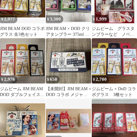
2,977
3,300
1,999
¥
¥
¥
JIM BEAM DOD コラボ
JIM BEAM × DOD クリ
ジムビーム グラスタ
グラス 全3色セット
アタンブラー 375ml 3
ンブラーなど ノベル
色セット
ティセット
2,976
650
2,700
¥
¥
¥
ジムビーム JIM BEAM
【未開封】JIM BEAM ×
ジムビーム × DoD コラ
DOD ダブルフェイス
DOD コラボ メジャー
ボグラス 3種セット
コラボグラス 3色セッ
カップ
ト