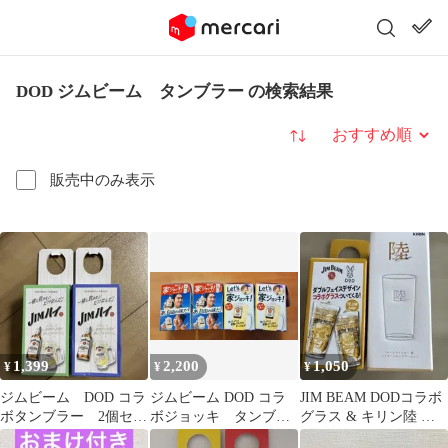
DOD ジムビーム タンブラー の検索結果
並び替え
販売中のみ表示
1,399
2,200
1,050
¥
¥
¥
ジムビーム DOD コラ
ジムビーム DOD コラ
JIM BEAM DODコラボ
ボタンブラー 2個セッ
ボジョッキ タンブラ
グラス & キリン陸 ハ
ト お値下げ
ー 販促品 6種８点
イボールグラス