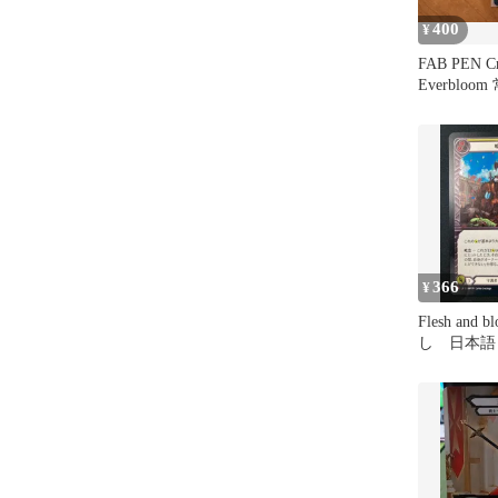
400
¥
FAB PEN Cr
Everbloo
英語版 Flesh
366
¥
Flesh and blood
し 日本語