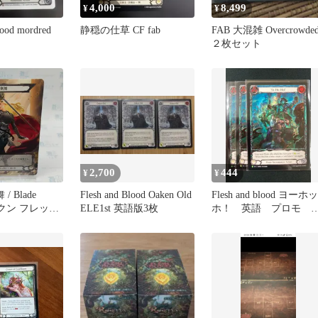
4,000
8,499
¥
¥
lood mordred
静穏の仕草 CF fab
FAB 大混雑 Overcrowde
２枚セット
2,700
444
¥
¥
/ Blade
Flesh and Blood Oaken Old
Flesh and blood ヨーホッ
トークン フレッシ
ELE1st 英語版3枚
ホ！ 英語 プロモ 3
ラッド マスタ
枚セット
 / Flesh
Warrior MPW
vel