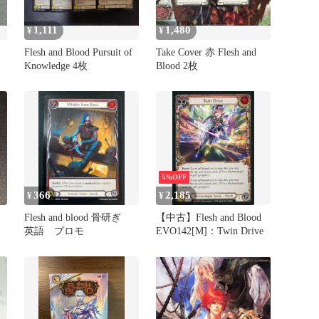
1,111
1,480
¥
¥
Flesh and Blood Pursuit of
Take Cover 赤 Flesh and
Knowledge 4枚
Blood 2枚
5%OFF
366
2,185
¥
¥
Flesh and blood 骨研ぎ
【中古】Flesh and Blood
英語 プロモ
EVO142[M]：Twin Drive