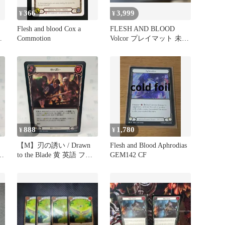
366
3,999
¥
¥
ド
Flesh and blood Cox a
FLESH AND BLOOD
Commotion
Volcor プレイマット 未開
封
888
1,780
¥
¥
【M】刃の誘い / Drawn
Flesh and Blood Aphrodias
ュ
to the Blade 黄 英語 フレ
GEM142 CF
リ
ッシュアンドブラッド マ
d
スタリーパック 戦士 /
Flesh and Blood Warrior
MPW FAB JP