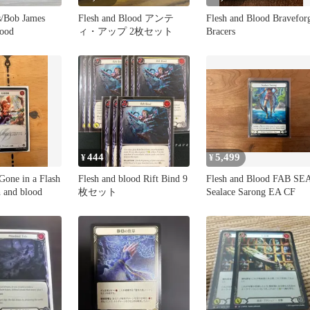
s/Bob James
Flesh and Blood アンテ
Flesh and Blood Bravefor
lood
ィ・アップ 2枚セット
Bracers
444
5,499
¥
¥
 in a Flash
Flesh and blood Rift Bind 9
Flesh and Blood FAB SE
and blood
枚セット
Sealace Sarong EA CF