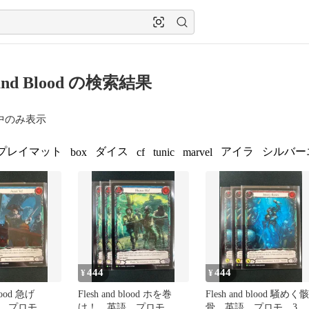
 and Blood の検索結果
中のみ表示
プレイマット
ダイス
アイラ
シルバー
box
cf
tunic
marvel
444
444
¥
¥
od 急げ
Flesh and blood ホを巻
Flesh and blood 騒めく骸
 プロモ 3
け！ 英語 プロモ 3
骨 英語 プロモ 3枚