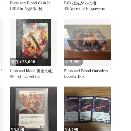
d
Flesh and Blood Cash In
FaB 祖先からの権
CRUUn 英語版2枚
威/Ancestral Empowerment
英RF 3枚
23,000
15,999
現在 ¥
¥
/
flesh and blood 黄金の血
Flesh and Blood Outsiders
杯 cf marvel fab
Booster Box
5,500
4,799
¥
¥