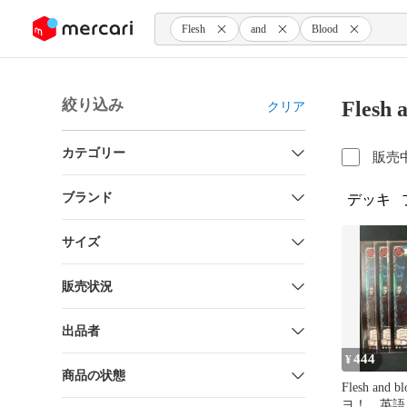
ンツにスキップ
Flesh
and
Blood
絞り込み
Flesh
クリア
カテゴリー
販売
ブランド
デッキ
サイズ
販売状況
出品者
444
¥
商品の状態
Flesh and blo
ヨ！ 英語