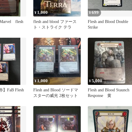
1,000
699
¥
¥
vel flesh
flesh and blood ファース
Flesh and Blood Double
ト・ストライク テラ
Strike
1,000
5,000
¥
¥
赤】FaB Flesh
Flesh and Blood ソードマ
Flesh and Blood Staunch
スターの威光 2枚セット
Response 黄