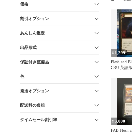
価格
枚セット
割引オプション
あんしん鑑定
出品形式
1,299
¥
保証付き整備品
Flesh and B
CRU 英語
色
発送オプション
配送料の負担
タイムセール割引率
3,000
¥
FAB Flesh a