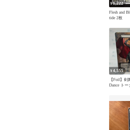
1,222
¥
Flesh and B
tide 2枚
4,555
¥
【Foil】剣舞 
Dance 
ュアンドブ
リーパック 戦士
and Blood 
FAB JP Mar