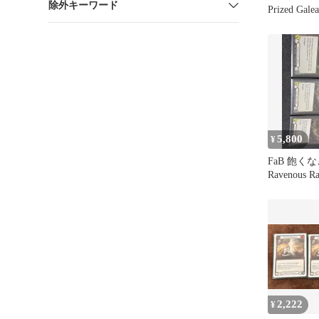
除外キーワード
Prized Gal
5,800
¥
FaB 飽くな
Ravenous R
2,222
¥