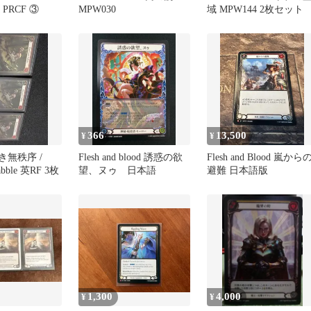
ea PRCF ③
MPW030
域 MPW144 2枚セット
366
13,500
¥
¥
き無秩序 /
Flesh and blood 誘惑の欲
Flesh and Blood 嵐から
abble 英RF 3枚
望、ヌゥ 日本語
避難 日本語版
1,300
4,000
¥
¥