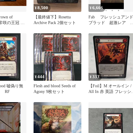
8,500
6,666
¥
¥
own of
【最終値下】Rosetta
Fab フレッシュアン
m 常咲の王冠 NF
Archive Pack 2個セット
ブラッド 超激レア 2
 and Blood
人用プレイマット
444
333
¥
¥
 嘘偽り無
Flesh and blood Seeds of
【Foil】M オールイン /
 RF
Agony 9枚セット
All In 赤 英語 フレッシ
アンドブラッド マスタ
ーパック 戦士 / Flesh an
Blood Warrior MPW FAB
JP