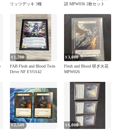
リッツデッキ 3種
訓 MPW036 2枚セット
1,700
3,000
¥
¥
の
FAB Flesh and Blood Twin
Flesh and Blood 研ぎ火花
Drive NF EVO142
MPW026
2,549
6,000
¥
¥