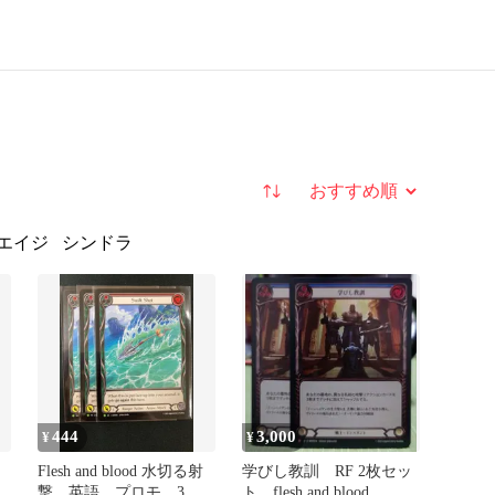
並び替え
エイジ
シンドラ
444
3,000
¥
¥
Flesh and blood 水切る射
学びし教訓 RF 2枚セッ
撃 英語 プロモ 3枚
ト flesh and blood