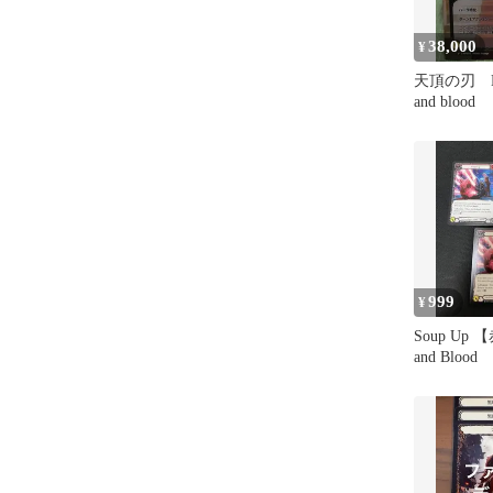
38,000
¥
天頂の刃 Mar
and blood
999
¥
Soup Up 【
and Blood