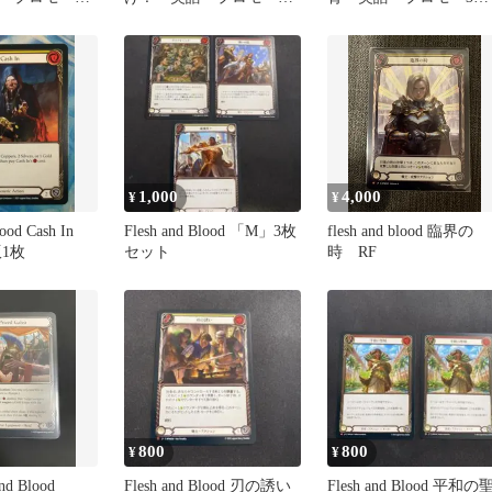
枚セット
セット
1,000
4,000
¥
¥
lood Cash In
Flesh and Blood 「M」3枚
flesh and blood 臨界の
版1枚
セット
時 RF
800
800
¥
¥
nd Blood
Flesh and Blood 刃の誘い
Flesh and Blood 平和の