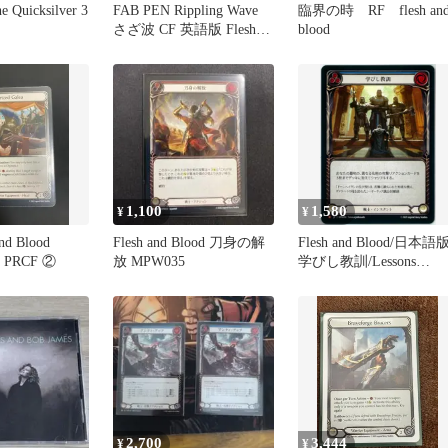
e Quicksilver 3
FAB PEN Rippling Wave
臨界の時 RF flesh an
さざ波 CF 英語版 Flesh
blood
and Blood
1,100
1,580
¥
¥
nd Blood
Flesh and Blood 刀身の解
Flesh and Blood/日本語版
ea PRCF ②
放 MPW035
学びし教訓/Lessons
Learned/マスタリーパッ
ク：戦士/Mastery Pack
Warrior/MPW036/FaB
2,700
3,444
¥
¥