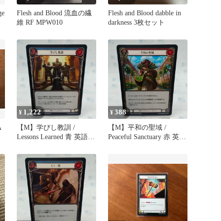
ge
Flesh and Blood 流血の繊
Flesh and Blood dabble in
維 RF MPW010
darkness 3枚セット
1,222
388
¥
¥
A
【M】学びし教訓 /
【M】平和の聖域 /
Lessons Learned 青 英語
Peaceful Sanctuary 赤 英語
フレッシュアンドブラッ
フレッシュアンドブラッ
ド マスタリーパック 戦
ド マスタリーパック 戦
士 / Flesh and Blood
士 / Flesh and Blood
Warrior MPW FAB JP
Warrior MPW FAB JP