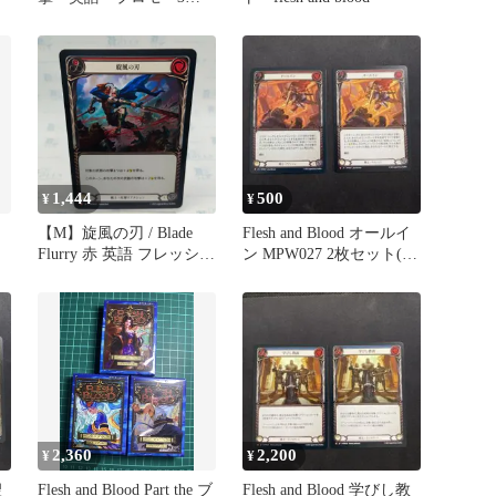
セット
1,444
500
¥
¥
【M】旋風の刃 / Blade
Flesh and Blood オールイ
Flurry 赤 英語 フレッシュ
ン MPW027 2枚セット(1
アンドブラッド マスタリ
枚RF)
ーパック 戦士 / Flesh and
Blood Warrior MPW FAB
JP
2,360
2,200
¥
¥
聖
Flesh and Blood Part the ブ
Flesh and Blood 学びし教