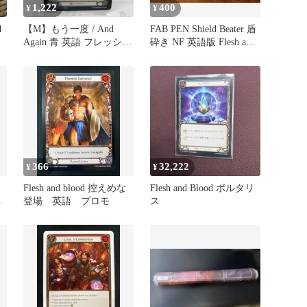
1,222
400
¥
¥
d
【M】もう一度 / And
FAB PEN Shield Beater 盾
Again 青 英語 フレッシュ
砕き NF 英語版 Flesh and
アンドブラッド マスタリ
Blood
ーパック 戦士 / Flesh and
Blood Warrior MPW FAB
JP
366
32,222
¥
¥
Flesh and blood 控えめな
Flesh and Blood ボルタリ
登場 英語 プロモ
ス