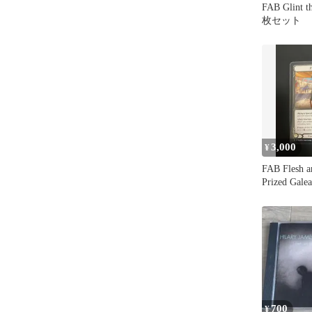
FAB Glint th
枚セット
3,000
¥
FAB Flesh a
Prized Gal
700
¥