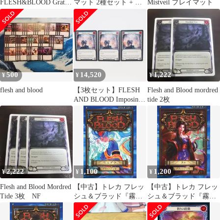
FLESH&BLOOD Gratte
マット 2種セット + ス
Mistveil プレイマット
クリアカード
トレージBOX
500
14,520
1,222
¥
¥
¥
flesh and blood
【3枚セット】FLESH
Flesh and Blood mordred
AND BLOOD Imposing
tide 2枚
Visage M EVR022 トレ
カ ∴WU5253
2,222
1,100
1,200
¥
¥
¥
Flesh and Blood Mordred
【中古】トレカ フレッ
【中古】トレカ フレッ
Tide 3枚 NF
シュ＆ブラッド『霧隠
シュ＆ブラッド『霧隠
の秘境(Part the
の秘境(Part the
Mistveil)』Part the
Mistveil)』Part the