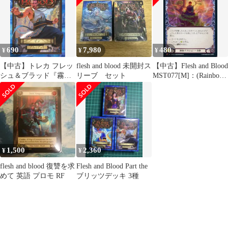
Mistveil JP Blitz Decks B
Mistveil JP Blitz Decks A
690
7,980
480
¥
¥
¥
【中古】トレカ フレッ
flesh and blood 未開封ス
【中古】Flesh and Blood
シュ＆ブラッド『霧隠
リーブ セット
MST077[M]：(Rainbow
の秘境(Part the
Foil)悟りの段階/Levels
Mistveil)』Part the
of Enlightenment
Mistveil JP Blitz Decks C
1,500
2,360
¥
¥
flesh and blood 復讐を求
Flesh and Blood Part the
めて 英語 プロモ RF
ブリッツデッキ 3種