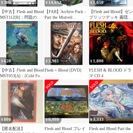
300
14,652
1,650
¥
¥
¥
【中古】Flesh and Blood
【FAB】Archive Pack -
【Flesh and Blood】ゼン
MST112[R]：問題の拡
Part the Mistveil
ブリッツデッキ 霧隠の
大 (1)/Double Trouble
BOX(24Pack)[JP]
秘境 日本語版 ZEN part
(1)
the mistveil BLITZ
DECK フレッシュアン
ドブラッド FaB
620
3,981
1,800
¥
¥
¥
【中古】Flesh and Blood
Flesh + Blood [DVD]
FLESH & BLOOD ドラ
MST053[Δ]：(Cold Foil)
マ CD 4
聖なる技：翡翠の虎の
地 // 内なる気/Sacred
Art： Jade Tiger Domain
// Inner Chi
800
6,999
3,333
¥
¥
¥
【匿名配送】
Flesh and Blood プレイ
Flesh and Blood Part the