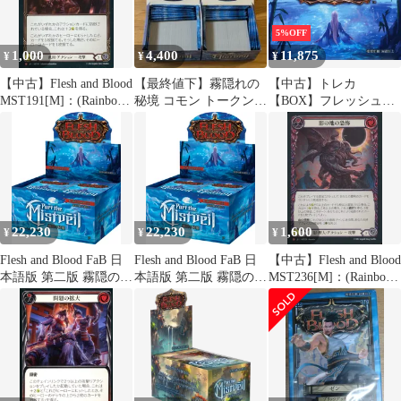
5%OFF
1,000
4,400
11,875
¥
¥
¥
【中古】Flesh and Blood
【最終値下】霧隠れの
【中古】トレカ
MST191[M]：(Rainbow
秘境 コモン トークン
【BOX】フレッシュ＆
Foil)騒々しい地元
セット
ブラッド『霧隠の秘境
民/Rowdy Locals
(Part the Mistveil)』Part
the Mistveil JP Boosters
22,230
22,230
1,600
¥
¥
¥
Flesh and Blood FaB 日
Flesh and Blood FaB 日
【中古】Flesh and Blood
本語版 第二版 霧隠の秘
本語版 第二版 霧隠の秘
MST236[M]：(Rainbow
境 Part the Mistveil ブー
境 Part the Mistveil ブー
Foil)影の地の恐
スターBOX
スターBOX
怖/Shadowrealm Horror