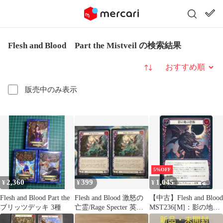
Flesh and Blood Part the Mistveil の検索結果
並び替え
販売中のみ表示
5%OFF
2,360
399
1,045
¥
¥
¥
Flesh and Blood Part the
Flesh and Blood 激怒の
【中古】Flesh and Blood
ブリッツデッキ 3種
亡霊/Rage Specter 英語
MST236[M]：影の地の
版2枚
恐怖/Shadowrealm