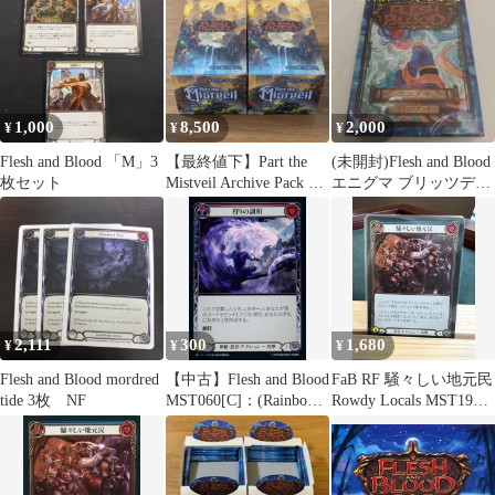
Horror
1,000
8,500
2,000
¥
¥
¥
Flesh and Blood 「M」3
【最終値下】Part the
(未開封)Flesh and Blood
枚セット
Mistveil Archive Pack 2
エニグマ ブリッツデッ
個
キ 神秘・幻術
2,111
300
1,680
¥
¥
¥
Flesh and Blood mordred
【中古】Flesh and Blood
FaB RF 騒々しい地元民
tide 3枚 NF
MST060[C]：(Rainbow
Rowdy Locals MST191
Foil)狩りの調和
日本語
(1)/Harmony of the Hunt
(1)