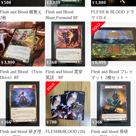
500
3,888
1,800
¥
¥
¥
Flesh and Blood 横整え
Flesh and Blood
FLESH & BLOOD ドラ
2枚
Blaze,Firemind RF
マ CD 4
3,900
366
6,999
¥
¥
¥
Flesh and Blood 《Twin
Flesh and blood 貫穿
Flesh and Blood プレイ
Drive》RF
英語 RF
マット 2種セット + ス
トレージBOX
366
700
366
¥
¥
¥
Flesh and blood 研ぎ澄
FLESH&BLOOD (26)
Flesh and blood 骨研