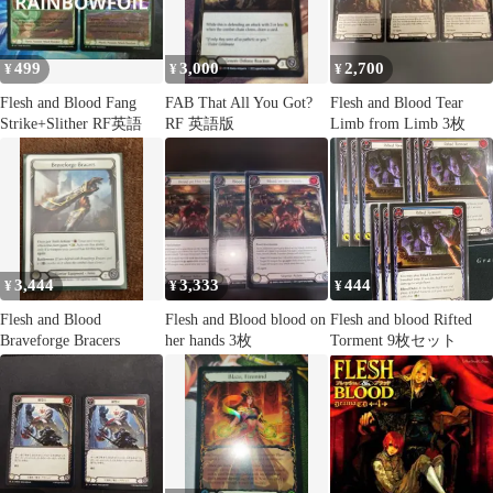
499
3,000
2,700
¥
¥
¥
Flesh and Blood Fang
FAB That All You Got?
Flesh and Blood Tear
Strike+Slither RF英語
RF 英語版
Limb from Limb 3枚
3,444
3,333
444
¥
¥
¥
Flesh and Blood
Flesh and Blood blood on
Flesh and blood Rifted
Braveforge Bracers
her hands 3枚
Torment 9枚セット