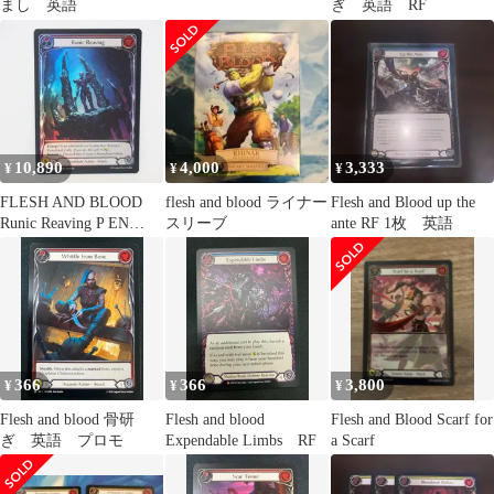
まし 英語
ぎ 英語 RF
10,890
4,000
3,333
¥
¥
¥
FLESH AND BLOOD
flesh and blood ライナー
Flesh and Blood up the
Runic Reaving P EN
スリーブ
ante RF 1枚 英語
FAB477 Rainbow Foil ト
レカ ∴WU5433
366
366
3,800
¥
¥
¥
Flesh and blood 骨研
Flesh and blood
Flesh and Blood Scarf for
ぎ 英語 プロモ
Expendable Limbs RF
a Scarf