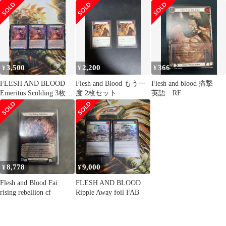
Visage M EVR022 トレ
カ ∴WU5253
3,500
2,200
366
¥
¥
¥
FLESH AND BLOOD
Flesh and Blood もう一
Flesh and blood 痛撃
Emeritus Scolding 3枚
度 2枚セット
英語 RF
FAB
8,778
9,000
¥
¥
Flesh and Blood Fai
FLESH AND BLOOD
rising rebellion cf
Ripple Away foil FAB