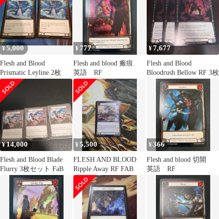
5,000
777
7,677
¥
¥
¥
Flesh and Blood
Flesh and blood 瘢痕
Flesh and Blood
Prismatic Leyline 2枚
英語 RF
Bloodrush Bellow RF 3枚
14,000
5,500
366
¥
¥
¥
Flesh and Blood Blade
FLESH AND BLOOD
Flesh and blood 切開
Flurry 3枚セット FaB
Ripple Away RF FAB
英語 RF