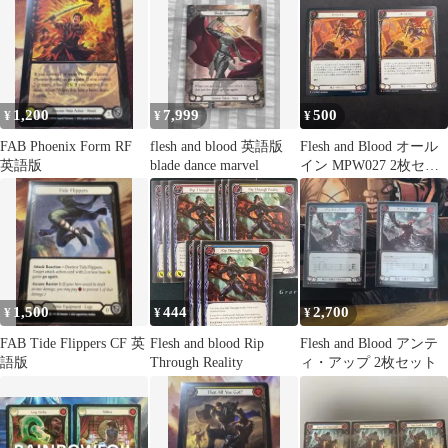
1,200
7,999
500
¥
¥
¥
FAB Phoenix Form RF
flesh and blood 英語版
Flesh and Blood オール
英語版
blade dance marvel
イン MPW027 2枚セッ
ト(1枚RF)
1,500
444
2,700
¥
¥
¥
FAB Tide Flippers CF 英
Flesh and blood Rip
Flesh and Blood アンテ
語版
Through Reality
ィ・アップ 2枚セット