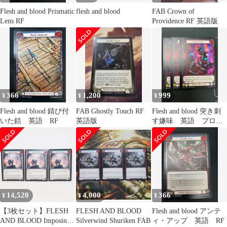
Flesh and blood Prismatic
flesh and blood
FAB Crown of
Lens RF
Providence RF 英語版
366
1,200
999
¥
¥
¥
Flesh and blood 錆び付
FAB Ghostly Touch RF
Flesh and blood 突き刺
いた銛 英語 RF
英語版
す嫌味 英語 プロ
モ RF 3枚セット
14,520
4,000
366
¥
¥
¥
【3枚セット】FLESH
FLESH AND BLOOD
Flesh and blood アンテ
AND BLOOD Imposing
Silverwind Shuriken FAB
ィ・アップ 英語 RF